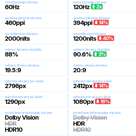
osvežavanje ekrana
osvežavanje ekrana
60
Hz
120
Hz
2
x
gustina piksela ekrana
gustina piksela ekrana
460
ppi
394
ppi
14
%
osvetljenost ekrana
osvetljenost ekrana
2000
nits
1200
nits
40
%
odnos ekrana i kućišta
odnos ekrana i kućišta
88
%
90.6
%
3
%
odnos strana ekrana
odnos strana ekrana
19.5:9
20:9
piksela ekrana po visini
piksela ekrana po visini
2796
px
2412
px
14
%
piksela ekrana po širini
piksela ekrana po širini
1290
px
1080
px
16
%
podržane tehnologije ekrana
podržane tehnologije ekrana
Dolby Vision
Dolby Vision
HDR
HDR
HDR10
HDR10