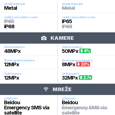
detalji materijal
detalji materijal
Metal
Metal
zaštita od prašine i vode
zaštita od prašine i vode
IP65
IP65
IP68
IP68
KAMERE
Glavna kamera
Glavna kamera
48
MPx
50
MPx
4
%
Širokougaona kamera
Širokougaona kamera
12
MPx
8
MPx
33
%
Selfi kamera
Selfi kamera
12
MPx
32
MPx
2.7
x
MREŽE
prijemnici
prijemnici
Beidou
Beidou
Emergency SMS via
Emergency SMS via
satellite
satellite