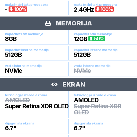
maksimalni takt procesora
maksimalni takt procesora
-
2.4
GHz
100
%
100
%
MEMORIJA
kapacitet ram memorije
kapacitet ram memorije
8
GB
12
GB
50
%
kapacitet interne memorije
kapacitet interne memorije
512
GB
512
GB
vrsta interne memorije
vrsta interne memorije
NVMe
NVMe
EKRAN
tehnologija izrade ekrana
tehnologija izrade ekrana
AMOLED
AMOLED
Super Retina XDR OLED
Super Retina XDR
OLED
dijagonala ekrana
dijagonala ekrana
6.7
"
6.7
"