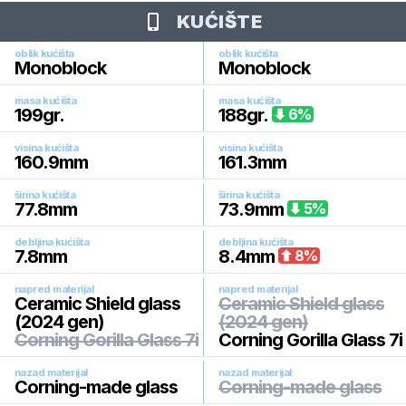
KUĆIŠTE
oblik kućišta
oblik kućišta
Monoblock
Monoblock
masa kućišta
masa kućišta
199
gr.
188
gr.
6
%
visina kućišta
visina kućišta
160.9
mm
161.3
mm
širina kućišta
širina kućišta
77.8
mm
73.9
mm
5
%
debljina kućišta
debljina kućišta
7.8
mm
8.4
mm
8
%
napred materijal
napred materijal
Ceramic Shield glass
Ceramic Shield glass
(2024 gen)
(2024 gen)
Corning Gorilla Glass 7i
Corning Gorilla Glass 7i
nazad materijal
nazad materijal
Corning-made glass
Corning-made glass