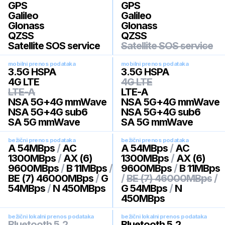
GPS
GPS
Galileo
Galileo
Glonass
Glonass
QZSS
QZSS
Satellite SOS service
Satellite SOS service
mobilni prenos podataka
mobilni prenos podataka
3.5G HSPA
3.5G HSPA
4G LTE
4G LTE
LTE-A
LTE-A
NSA 5G+4G mmWave
NSA 5G+4G mmWave
NSA 5G+4G sub6
NSA 5G+4G sub6
SA 5G mmWave
SA 5G mmWave
bežični prenos podataka
bežični prenos podataka
A 54MBps
/
AC
A 54MBps
/
AC
1300MBps
/
AX (6)
1300MBps
/
AX (6)
9600MBps
/
B 11MBps
/
9600MBps
/
B 11MBps
BE (7) 46000MBps
/
G
/
BE (7) 46000MBps
/
54MBps
/
N 450MBps
G 54MBps
/
N
450MBps
bežični lokalni prenos podataka
bežični lokalni prenos podataka
Bluetooth 5.2
Bluetooth 5.2