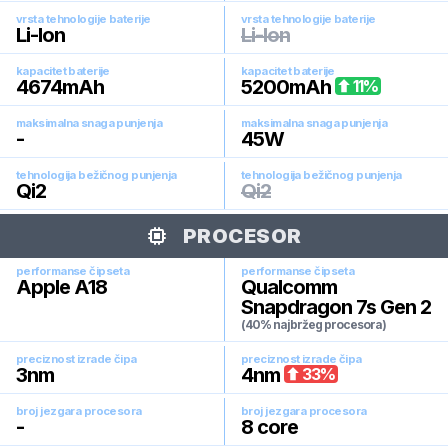
vrsta tehnologije baterije
vrsta tehnologije baterije
Li-Ion
Li-Ion
kapacitet baterije
kapacitet baterije
4674
mAh
5200
mAh
11
%
maksimalna snaga punjenja
maksimalna snaga punjenja
-
45
W
tehnologija bežičnog punjenja
tehnologija bežičnog punjenja
Qi2
Qi2
PROCESOR
performanse čipseta
performanse čipseta
Apple A18
Qualcomm
Snapdragon 7s Gen 2
(40% najbržeg procesora)
preciznost izrade čipa
preciznost izrade čipa
3
nm
4
nm
33
%
broj jezgara procesora
broj jezgara procesora
-
8
core