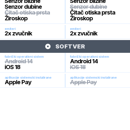
Senzor blizine
Senzor blizine
Senzor dubine
Senzor dubine
Čitač otiska prsta
Čitač otiska prsta
Žiroskop
Žiroskop
emiteri
emiteri
2x zvučnik
2x zvučnik
SOFTVER
fabrički operativni sistem
fabrički operativni sistem
Android 14
Android 14
iOS 18
iOS 18
aplikacije sistemski instalirane
aplikacije sistemski instalirane
Apple Pay
Apple Pay