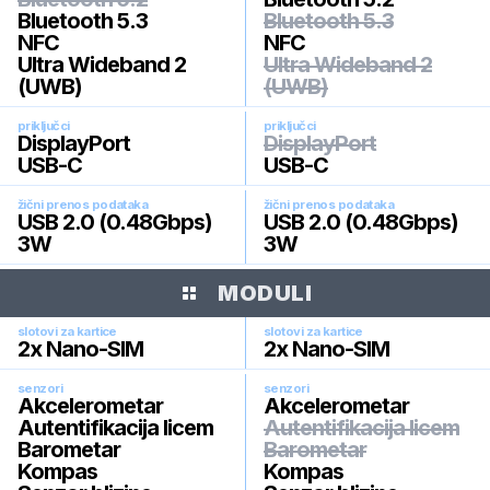
Bluetooth 5.3
Bluetooth 5.3
NFC
NFC
Ultra Wideband 2
Ultra Wideband 2
(UWB)
(UWB)
priključci
priključci
DisplayPort
DisplayPort
USB-C
USB-C
žični prenos podataka
žični prenos podataka
USB 2.0 (0.48Gbps)
USB 2.0 (0.48Gbps)
3W
3W
MODULI
slotovi za kartice
slotovi za kartice
2x Nano-SIM
2x Nano-SIM
senzori
senzori
Akcelerometar
Akcelerometar
Autentifikacija licem
Autentifikacija licem
Barometar
Barometar
Kompas
Kompas