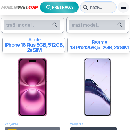
MOBILNI
SVET
.COM
PRETRAGA
Apple
Realme
iPhone 16 Plus
8GB, 512GB,
13 Pro
12GB, 512GB, 2x SIM
2x SIM
varijante
varijante