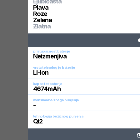
Ljubičasta
Plava
Roze
Zelena
Zlatna
pristupačnost baterije
Neizmenjiva
vrsta tehnologije baterije
Li-Ion
kapacitet baterije
4674
mAh
maksimalna snaga punjenja
-
tehnologija bežičnog punjenja
Qi2