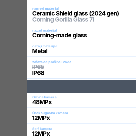
napred materijal
Ceramic Shield glass (2024 gen)
Corning Gorilla Glass 7i
nazad materijal
Corning-made glass
detalji materijal
Metal
zaštita od prašine i vode
IP65
IP68
Glavna kamera
48
MPx
Širokougaona kamera
12
MPx
Selfi kamera
12
MPx