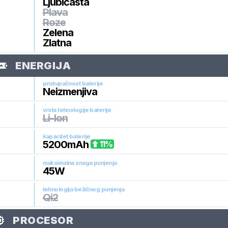
Ljubičasta
Plava
Roze
Zelena
Zlatna
ENERGIJA
pristupačnost baterije
Neizmenjiva
vrsta tehnologije baterije
Li-Ion
kapacitet baterije
5200
mAh
11
%
maksimalna snaga punjenja
45
W
tehnologija bežičnog punjenja
Qi2
PROCESOR