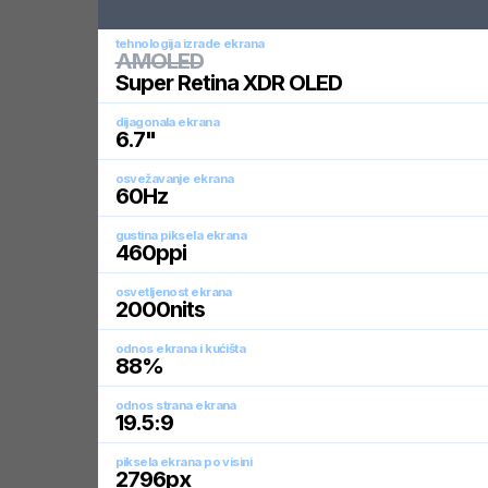
tehnologija izrade ekrana
AMOLED
Super Retina XDR OLED
dijagonala ekrana
6.7
"
osvežavanje ekrana
60
Hz
gustina piksela ekrana
460
ppi
osvetljenost ekrana
2000
nits
odnos ekrana i kućišta
88
%
odnos strana ekrana
19.5:9
piksela ekrana po visini
2796
px