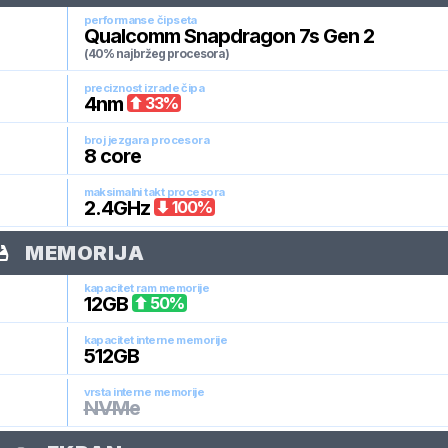
performanse čipseta
Qualcomm Snapdragon 7s Gen 2
(40% najbržeg procesora)
preciznost izrade čipa
4
nm
33
%
broj jezgara procesora
8
core
maksimalni takt procesora
2.4
GHz
100
%
MEMORIJA
kapacitet ram memorije
12
GB
50
%
kapacitet interne memorije
512
GB
vrsta interne memorije
NVMe