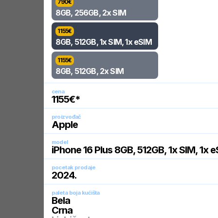
790
€
8GB, 256GB, 2x SIM
1155
€
8GB, 512GB, 1x SIM, 1x eSIM
1155
€
8GB, 512GB, 2x SIM
cena
1155
€*
proizvođač
Apple
model
iPhone 16 Plus 8GB, 512GB, 1x SIM, 1x 
pocetak prodaje
2024
.
paleta boja kućišta
Bela
Crna