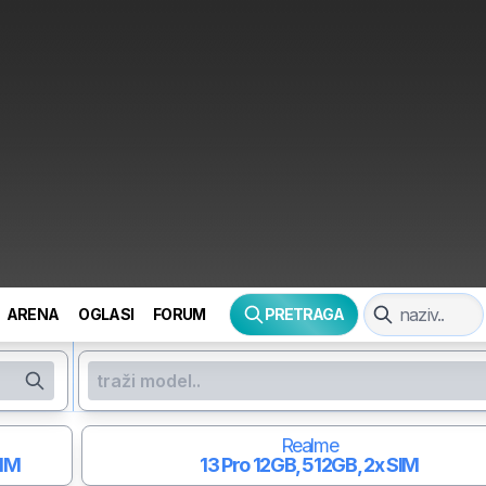
ARENA
OGLASI
FORUM
PRETRAGA
Realme
SIM
13 Pro
12GB, 512GB, 2x SIM