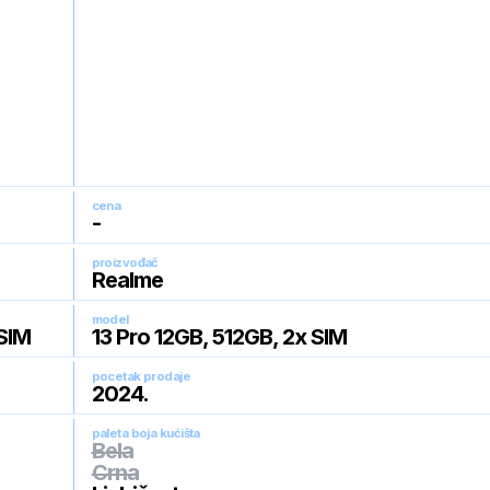
cena
-
proizvođač
Realme
model
eSIM
13 Pro 12GB, 512GB, 2x SIM
pocetak prodaje
2024
.
paleta boja kućišta
Bela
Crna