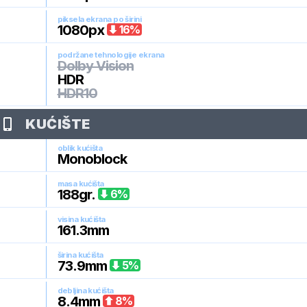
piksela ekrana po širini
1080
px
16
%
podržane tehnologije ekrana
Dolby Vision
HDR
HDR10
KUĆIŠTE
oblik kućišta
Monoblock
masa kućišta
188
gr.
6
%
visina kućišta
161.3
mm
širina kućišta
73.9
mm
5
%
debljina kućišta
8.4
mm
8
%