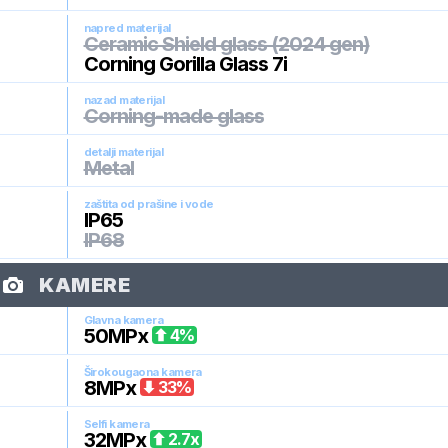
napred materijal
Ceramic Shield glass (2024 gen)
Corning Gorilla Glass 7i
nazad materijal
Corning-made glass
detalji materijal
Metal
zaštita od prašine i vode
IP65
IP68
KAMERE
Glavna kamera
50
MPx
4
%
Širokougaona kamera
8
MPx
33
%
Selfi kamera
32
MPx
2.7
x