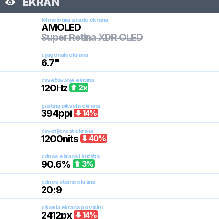
EKRAN
tehnologija izrade ekrana
AMOLED
Super Retina XDR OLED
dijagonala ekrana
6.7
"
osvežavanje ekrana
120
Hz
2
x
gustina piksela ekrana
394
ppi
14
%
osvetljenost ekrana
1200
nits
40
%
odnos ekrana i kućišta
90.6
%
3
%
odnos strana ekrana
20:9
piksela ekrana po visini
2412
px
14
%