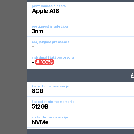
performanse čipseta
Apple A18
preciznost izrade čipa
3
nm
broj jezgara procesora
-
maksimalni takt procesora
-
100
%
kapacitet ram memorije
8
GB
kapacitet interne memorije
512
GB
vrsta interne memorije
NVMe