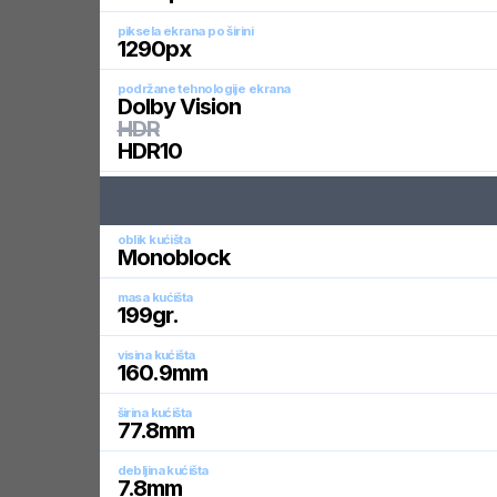
piksela ekrana po širini
1290
px
podržane tehnologije ekrana
Dolby Vision
HDR
HDR10
oblik kućišta
Monoblock
masa kućišta
199
gr.
visina kućišta
160.9
mm
širina kućišta
77.8
mm
debljina kućišta
7.8
mm