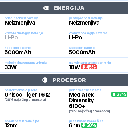
ENERGIJA
pristupačnost baterije
pristupačnost baterije
Neizmenjiva
Neizmenjiva
vrsta tehnologije baterije
vrsta tehnologije baterije
Li-Po
Li-Po
kapacitet baterije
kapacitet baterije
5000
mAh
5000
mAh
maksimalna snaga punjenja
maksimalna snaga punjenja
33
W
18
W
45
%
PROCESOR
performanse čipseta
performanse čipseta
Unisoc Tiger T612
MediaTek
27
%
Dimensity
(20% najbržeg procesora)
6100+
(26% najbržeg procesora)
preciznost izrade čipa
preciznost izrade čipa
12
nm
6
nm
50
%