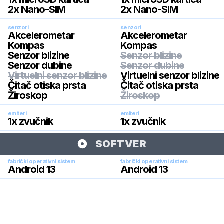
2x Nano-SIM
2x Nano-SIM
senzori
senzori
Akcelerometar
Akcelerometar
Kompas
Kompas
Senzor blizine
Senzor blizine
Senzor dubine
Senzor dubine
Virtuelni senzor blizine
Virtuelni senzor blizine
Čitač otiska prsta
Čitač otiska prsta
Žiroskop
Žiroskop
emiteri
emiteri
1x zvučnik
1x zvučnik
SOFTVER
fabrički operativni sistem
fabrički operativni sistem
Android 13
Android 13