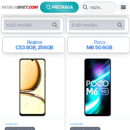
MOBILNI
SVET
.COM
PRETRAGA
Realme
Poco
C53
8GB, 256GB
M6 5G
6GB
varijante
varijante