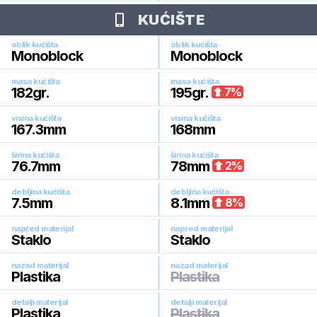
KUĆIŠTE
oblik kućišta
oblik kućišta
Monoblock
Monoblock
masa kućišta
masa kućišta
182
gr.
195
gr.
7
%
visina kućišta
visina kućišta
167.3
mm
168
mm
širina kućišta
širina kućišta
76.7
mm
78
mm
2
%
debljina kućišta
debljina kućišta
7.5
mm
8.1
mm
8
%
napred materijal
napred materijal
Staklo
Staklo
nazad materijal
nazad materijal
Plastika
Plastika
detalji materijal
detalji materijal
Plastika
Plastika