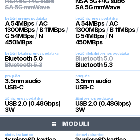
NSA 5G+4G sub6
NSA 5G+4G sub6
SA 5G mmWave
SA 5G mmWave
bežični prenos podataka
bežični prenos podataka
A 54MBps
/
AC
A 54MBps
/
AC
1300MBps
/
B 11MBps
/
1300MBps
/
B 11MBps
/
G 54MBps
/
N
G 54MBps
/
N
450MBps
450MBps
bežični lokalni prenos podataka
bežični lokalni prenos podataka
Bluetooth 5.0
Bluetooth 5.0
Bluetooth 5.3
Bluetooth 5.3
priključci
priključci
3.5mm audio
3.5mm audio
USB-C
USB-C
žični prenos podataka
žični prenos podataka
USB 2.0 (0.48Gbps)
USB 2.0 (0.48Gbps)
3W
3W
MODULI
slotovi za kartice
slotovi za kartice
1x microSD kartica
1x microSD kartica