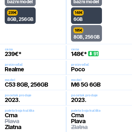
bazni model
bazni model
239
€
148
€
8GB, 256GB
6GB
185
€
8GB, 256GB
cena
cena
239
€*
148
€*
91
proizvođač
proizvođač
Realme
Poco
model
model
C53 8GB, 256GB
M6 5G 6GB
pocetak prodaje
pocetak prodaje
2023
.
2023
.
paleta boja kućišta
paleta boja kućišta
Crna
Crna
Plava
Plava
Zlatna
Zlatna