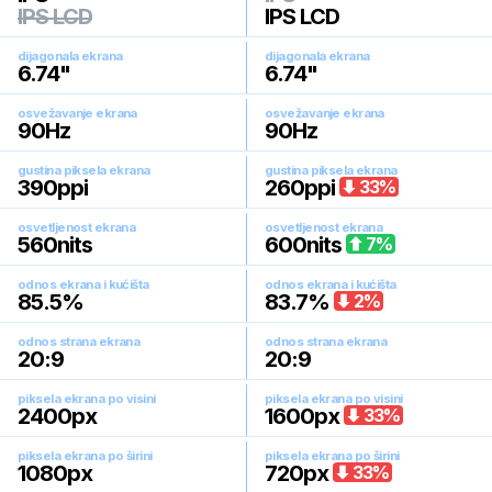
IPS LCD
IPS LCD
dijagonala ekrana
dijagonala ekrana
6.74
"
6.74
"
osvežavanje ekrana
osvežavanje ekrana
90
Hz
90
Hz
gustina piksela ekrana
gustina piksela ekrana
390
ppi
260
ppi
33
%
osvetljenost ekrana
osvetljenost ekrana
560
nits
600
nits
7
%
odnos ekrana i kućišta
odnos ekrana i kućišta
85.5
%
83.7
%
2
%
odnos strana ekrana
odnos strana ekrana
20:9
20:9
piksela ekrana po visini
piksela ekrana po visini
2400
px
1600
px
33
%
piksela ekrana po širini
piksela ekrana po širini
1080
px
720
px
33
%