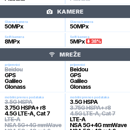
KAMERE
Glavna kamera
Glavna kamera
50
MPx
50
MPx
Selfi kamera
Selfi kamera
8
MPx
5
MPx
38
%
MREŽE
prijemnici
prijemnici
Beidou
Beidou
GPS
GPS
Galileo
Galileo
Glonass
Glonass
mobilni prenos podataka
mobilni prenos podataka
3.5G HSPA
3.5G HSPA
3.75G HSPA+ r8
3.75G HSPA+ r8
4.5G LTE-A, Cat 7
4.5G LTE-A, Cat 7
LTE-A
LTE-A
NSA 5G+4G mmWave
NSA 5G+4G mmWave