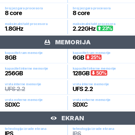
broj jezgara procesora
broj jezgara procesora
8
core
8
core
maksimalni takt procesora
maksimalni takt procesora
1.8
GHz
2.22
GHz
23
%
MEMORIJA
kapacitet ram memorije
kapacitet ram memorije
8
GB
6
GB
25
%
kapacitet interne memorije
kapacitet interne memorije
256
GB
128
GB
50
%
vrsta interne memorije
vrsta interne memorije
UFS 2.2
UFS 2.2
vrsta externe memorije
vrsta externe memorije
SDXC
SDXC
EKRAN
tehnologija izrade ekrana
tehnologija izrade ekrana
IPS
IPS