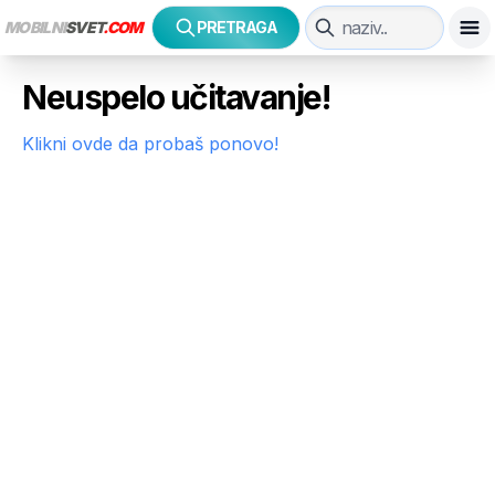
MOBILNI
SVET
.COM
PRETRAGA
Neuspelo učitavanje!
Klikni ovde da probaš ponovo!