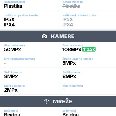
detalji materijal
detalji materijal
Plastika
Plastika
zaštita od prašine i vode
zaštita od prašine i vode
IP5X
IP5X
IPX4
IPX4
KAMERE
Glavna kamera
Glavna kamera
50
MPx
108
MPx
2.2
x
Širokougaona kamera
Širokougaona kamera
-
5
MPx
Selfi kamera
Selfi kamera
8
MPx
8
MPx
Makro kamera
Makro kamera
2
MPx
-
MREŽE
prijemnici
prijemnici
Beidou
Beidou