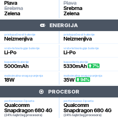
Plava
Plava
Srebrna
Srebrna
Zelena
Zelena
ENERGIJA
pristupačnost baterije
pristupačnost baterije
Neizmenjiva
Neizmenjiva
vrsta tehnologije baterije
vrsta tehnologije baterije
Li-Po
Li-Po
kapacitet baterije
kapacitet baterije
5000
mAh
5330
mAh
7
%
maksimalna snaga punjenja
maksimalna snaga punjenja
18
W
35
W
94
%
PROCESOR
performanse čipseta
performanse čipseta
Qualcomm
Qualcomm
Snapdragon 680 4G
Snapdragon 680 4G
(24% najbržeg procesora)
(24% najbržeg procesora)