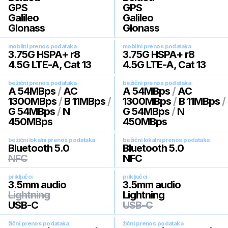
GPS
GPS
Galileo
Galileo
Glonass
Glonass
mobilni prenos podataka
mobilni prenos podataka
3.75G HSPA+ r8
3.75G HSPA+ r8
4.5G LTE-A, Cat 13
4.5G LTE-A, Cat 13
bežični prenos podataka
bežični prenos podataka
A 54MBps
/
AC
A 54MBps
/
AC
1300MBps
/
B 11MBps
/
1300MBps
/
B 11MBps
/
G 54MBps
/
N
G 54MBps
/
N
450MBps
450MBps
bežični lokalni prenos podataka
bežični lokalni prenos podataka
Bluetooth 5.0
Bluetooth 5.0
NFC
NFC
priključci
priključci
3.5mm audio
3.5mm audio
Lightning
Lightning
USB-C
USB-C
žični prenos podataka
žični prenos podataka