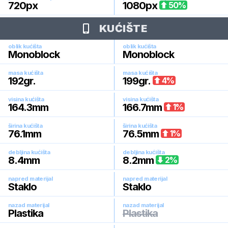
720
px
1080
px
50
%
KUĆIŠTE
oblik kućišta
oblik kućišta
Monoblock
Monoblock
masa kućišta
masa kućišta
192
gr.
199
gr.
4
%
visina kućišta
visina kućišta
164.3
mm
166.7
mm
1
%
širina kućišta
širina kućišta
76.1
mm
76.5
mm
1
%
debljina kućišta
debljina kućišta
8.4
mm
8.2
mm
2
%
napred materijal
napred materijal
Staklo
Staklo
nazad materijal
nazad materijal
Plastika
Plastika