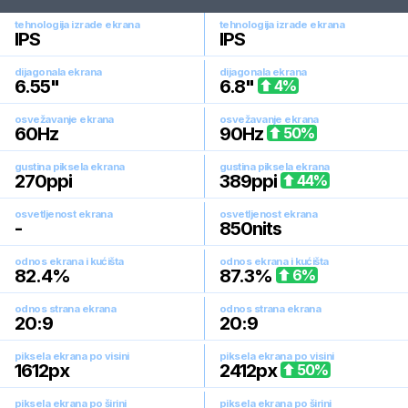
tehnologija izrade ekrana
tehnologija izrade ekrana
IPS
IPS
dijagonala ekrana
dijagonala ekrana
6.55
"
6.8
"
4
%
osvežavanje ekrana
osvežavanje ekrana
60
Hz
90
Hz
50
%
gustina piksela ekrana
gustina piksela ekrana
270
ppi
389
ppi
44
%
osvetljenost ekrana
osvetljenost ekrana
-
850
nits
odnos ekrana i kućišta
odnos ekrana i kućišta
82.4
%
87.3
%
6
%
odnos strana ekrana
odnos strana ekrana
20:9
20:9
piksela ekrana po visini
piksela ekrana po visini
1612
px
2412
px
50
%
piksela ekrana po širini
piksela ekrana po širini