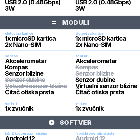
USB 2.0 (0.48Gbps)
USB 2.0 (0.48Gbps)
3W
3W
MODULI
slotovi za kartice
slotovi za kartice
1x microSD kartica
1x microSD kartica
2x Nano-SIM
2x Nano-SIM
senzori
senzori
Akcelerometar
Akcelerometar
Kompas
Kompas
Senzor blizine
Senzor blizine
Senzor dubine
Senzor dubine
Virtuelni senzor blizine
Virtuelni senzor blizine
Čitač otiska prsta
Čitač otiska prsta
emiteri
emiteri
1x zvučnik
1x zvučnik
SOFTVER
fabrički operativni sistem
fabrički operativni sistem
Android 12
Android 12