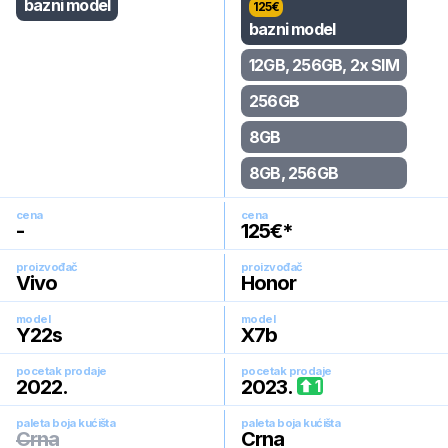
bazni model
125
€
bazni model
12GB, 256GB, 2x SIM
256GB
8GB
8GB, 256GB
cena
cena
-
125
€*
proizvođač
proizvođač
Vivo
Honor
model
model
Y22s
X7b
pocetak prodaje
pocetak prodaje
2022
.
2023
.
1
paleta boja kućišta
paleta boja kućišta
Crna
Crna