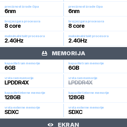
preciznost izrade čipa
preciznost izrade čipa
6
nm
6
nm
broj jezgara procesora
broj jezgara procesora
8
core
8
core
maksimalni takt procesora
maksimalni takt procesora
2.4
GHz
2.4
GHz
MEMORIJA
kapacitet ram memorije
kapacitet ram memorije
6
GB
6
GB
vrsta ram memorije
vrsta ram memorije
LPDDR4X
LPDDR4X
kapacitet interne memorije
kapacitet interne memorije
128
GB
128
GB
vrsta externe memorije
vrsta externe memorije
SDXC
SDXC
EKRAN