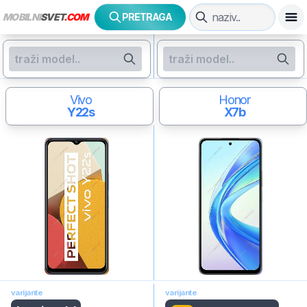
MOBILNI
SVET
.COM
PRETRAGA
Vivo
Honor
Y22s
X7b
varijante
varijante