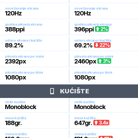
osvežavanje ekrana
osvežavanje ekrana
120
Hz
120
Hz
gustina piksela ekrana
gustina piksela ekrana
388
ppi
396
ppi
2
%
odnos ekrana i kućišta
odnos ekrana i kućišta
89.2
%
69.2
%
22
%
piksela ekrana po visini
piksela ekrana po visini
2392
px
2460
px
3
%
piksela ekrana po širini
piksela ekrana po širini
1080
px
1080
px
KUĆIŠTE
oblik kućišta
oblik kućišta
Monoblock
Monoblock
masa kućišta
masa kućišta
188
gr.
647
gr.
3.4
x
visina kućišta
visina kućišta