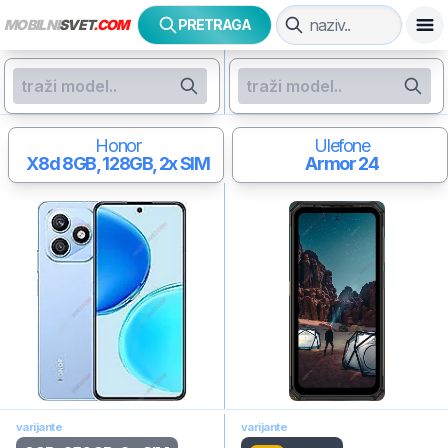
MOBILNI
SVET
.COM
PRETRAGA
Honor
Ulefone
X8d
8GB, 128GB, 2x SIM
Armor 24
varijante
varijante