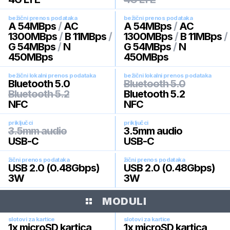
bežični prenos podataka
bežični prenos podataka
A 54MBps
/
AC
A 54MBps
/
AC
1300MBps
/
B 11MBps
/
1300MBps
/
B 11MBps
/
G 54MBps
/
N
G 54MBps
/
N
450MBps
450MBps
bežični lokalni prenos podataka
bežični lokalni prenos podataka
Bluetooth 5.0
Bluetooth 5.0
Bluetooth 5.2
Bluetooth 5.2
NFC
NFC
priključci
priključci
3.5mm audio
3.5mm audio
USB-C
USB-C
žični prenos podataka
žični prenos podataka
USB 2.0 (0.48Gbps)
USB 2.0 (0.48Gbps)
3W
3W
MODULI
slotovi za kartice
slotovi za kartice
1x microSD kartica
1x microSD kartica