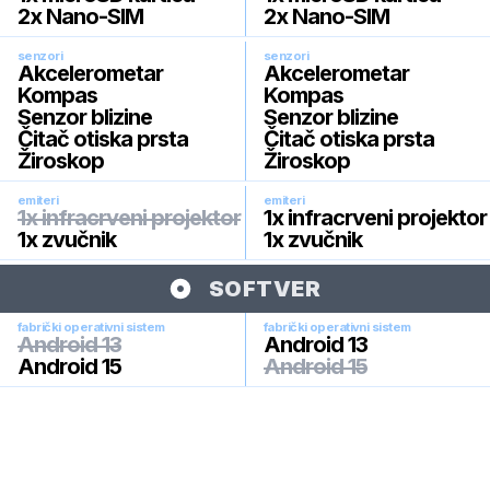
2x Nano-SIM
2x Nano-SIM
senzori
senzori
Akcelerometar
Akcelerometar
Kompas
Kompas
Senzor blizine
Senzor blizine
Čitač otiska prsta
Čitač otiska prsta
Žiroskop
Žiroskop
emiteri
emiteri
1x infracrveni projektor
1x infracrveni projektor
1x zvučnik
1x zvučnik
SOFTVER
fabrički operativni sistem
fabrički operativni sistem
Android 13
Android 13
Android 15
Android 15