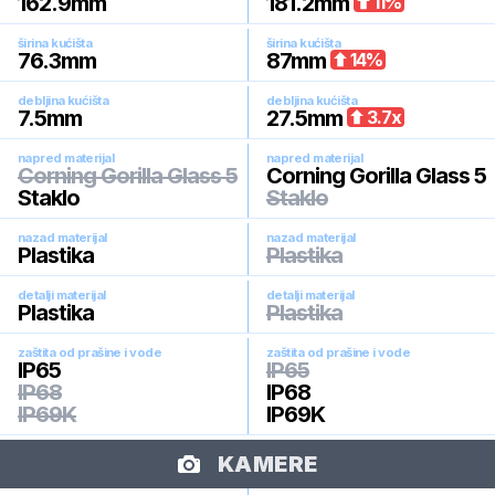
162.9
mm
181.2
mm
11
%
širina kućišta
širina kućišta
76.3
mm
87
mm
14
%
debljina kućišta
debljina kućišta
7.5
mm
27.5
mm
3.7
x
napred materijal
napred materijal
Corning Gorilla Glass 5
Corning Gorilla Glass 5
Staklo
Staklo
nazad materijal
nazad materijal
Plastika
Plastika
detalji materijal
detalji materijal
Plastika
Plastika
zaštita od prašine i vode
zaštita od prašine i vode
IP65
IP65
IP68
IP68
IP69K
IP69K
KAMERE