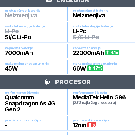
ENERGIJA
pristupačnost baterije
pristupačnost baterije
Neizmenjiva
Neizmenjiva
vrsta tehnologije baterije
vrsta tehnologije baterije
Li-Po
Li-Po
Si/C Li-Po
Si/C Li-Po
kapacitet baterije
kapacitet baterije
7000
mAh
22000
mAh
3.1
x
maksimalna snaga punjenja
maksimalna snaga punjenja
45
W
66
W
47
%
PROCESOR
performanse čipseta
performanse čipseta
Qualcomm
MediaTek Helio G96
Snapdragon 6s 4G
(28% najbržeg procesora)
Gen 2
preciznost izrade čipa
preciznost izrade čipa
-
12
nm
x