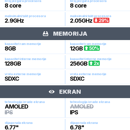
broj jezgara procesora
broj jezgara procesora
8
core
8
core
maksimalni takt procesora
maksimalni takt procesora
2.9
GHz
2.05
GHz
29
%
MEMORIJA
kapacitet ram memorije
kapacitet ram memorije
8
GB
12
GB
50
%
kapacitet interne memorije
kapacitet interne memorije
128
GB
256
GB
2
x
vrsta externe memorije
vrsta externe memorije
SDXC
SDXC
EKRAN
tehnologija izrade ekrana
tehnologija izrade ekrana
AMOLED
AMOLED
IPS
IPS
dijagonala ekrana
dijagonala ekrana
6.77
"
6.78
"