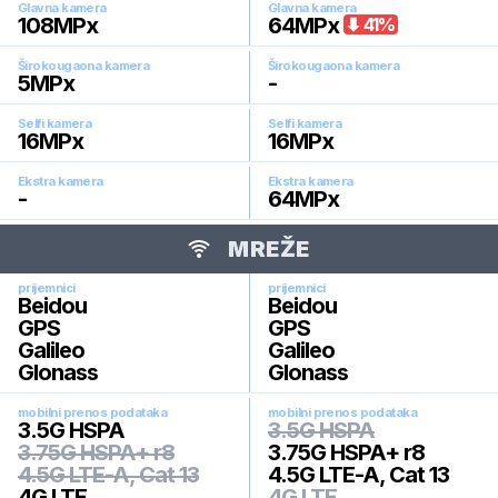
Glavna kamera
Glavna kamera
108
MPx
64
MPx
41
%
Širokougaona kamera
Širokougaona kamera
5
MPx
-
Selfi kamera
Selfi kamera
16
MPx
16
MPx
Ekstra kamera
Ekstra kamera
-
64
MPx
MREŽE
prijemnici
prijemnici
Beidou
Beidou
GPS
GPS
Galileo
Galileo
Glonass
Glonass
mobilni prenos podataka
mobilni prenos podataka
3.5G HSPA
3.5G HSPA
3.75G HSPA+ r8
3.75G HSPA+ r8
4.5G LTE-A, Cat 13
4.5G LTE-A, Cat 13
4G LTE
4G LTE