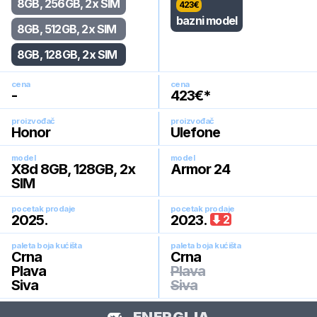
8GB, 256GB, 2x SIM
423
€
bazni model
8GB, 512GB, 2x SIM
8GB, 128GB, 2x SIM
cena
cena
-
423
€*
proizvođač
proizvođač
Honor
Ulefone
model
model
X8d 8GB, 128GB, 2x
Armor 24
SIM
pocetak prodaje
pocetak prodaje
2025
.
2023
.
2
paleta boja kućišta
paleta boja kućišta
Crna
Crna
Plava
Plava
Siva
Siva