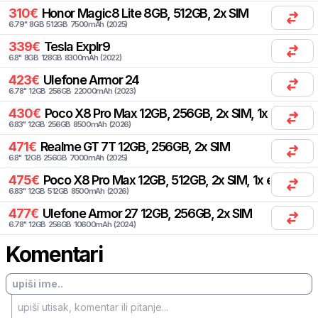
310
€
Honor
Magic8 Lite 8GB, 512GB, 2x SIM
6.79
"
8
GB
512
GB
7500
mAh
(
2025
)
339
€
Tesla
Explr9
6.8
"
8
GB
128
GB
8300
mAh
(
2022
)
423
€
Ulefone
Armor 24
6.78
"
12
GB
256
GB
22000
mAh
(
2023
)
430
€
Poco
X8 Pro Max 12GB, 256GB, 2x SIM, 1x eSIM
6.83
"
12
GB
256
GB
8500
mAh
(
2026
)
471
€
Realme
GT 7T 12GB, 256GB, 2x SIM
6.8
"
12
GB
256
GB
7000
mAh
(
2025
)
475
€
Poco
X8 Pro Max 12GB, 512GB, 2x SIM, 1x eSIM
6.83
"
12
GB
512
GB
8500
mAh
(
2026
)
477
€
Ulefone
Armor 27 12GB, 256GB, 2x SIM
6.78
"
12
GB
256
GB
10600
mAh
(
2024
)
Komentari