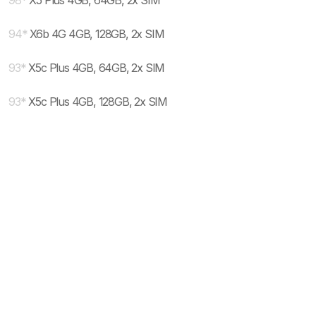
98
*
X5 Plus 4GB, 64GB, 2x SIM
94
*
X6b 4G 4GB, 128GB, 2x SIM
93
*
X5c Plus 4GB, 64GB, 2x SIM
93
*
X5c Plus 4GB, 128GB, 2x SIM
* maloprodajna cena sa uključenim PDV-om.
Uslovi korišćenja
Mail:
Dinarske cene modela se dele sa prodajnim
mobilnisvet.com@gmail.com - Sva prava
efektivnim kursom NBS koji se ažurira na svakih
rezervisana. © 2003-
2026
nekoliko dana. Plaćanje ISKLJUČIVO u dinarskoj
protivvrednosti.