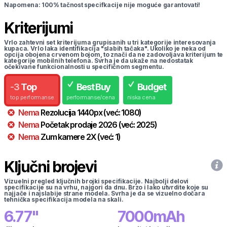
Napomena: 100% tačnost specifkacije nije moguće garantovati!
Kriterijumi
Vrlo zahtevni set kriterijuma grupisanih u tri kategorije interesovanja
kupaca. Vrlo laka identifikacija "slabih tačaka". Ukoliko je neka od
opcija obojena crvenom bojom, to znači da ne zadovoljava kriterijum te
kategorije mobilnih telefona. Svrha je da ukaže na nedostatak
očekivane funkcionalnosti u specifičnom segmentu.
-
3
Top
Best Buy
Budget
top performanse
performanse/cena
niska cena
Nema
Rezolucija
1440
px
(već:
1080
)
Nema
Početak prodaje
2026
(već:
2025
)
Nema
Zum kamere
2
X
(već:
1
)
Ključni brojevi
Vizuelni pregled ključnih brojki specifikacije. Najbolji delovi
specifikacije su na vrhu, najgori da dnu. Brzo i lako utvrdite koje su
najjače i najslabije strane modela. Svrha je da se vizuelno dočara
tehnička specifikacija modela na skali.
6.77
"
7000
mAh