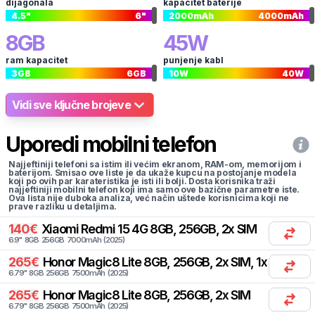
dijagonala
kapacitet baterije
4.5
"
6
"
2000
mAh
4000
mAh
8
GB
45
W
ram kapacitet
punjenje kabl
3
GB
6
GB
10
W
40
W
Vidi sve ključne brojeve
Uporedi mobilni telefon
Najjeftiniji telefoni sa istim ili većim ekranom, RAM-om, memorijom i
baterijom. Smisao ove liste je da ukaže kupcu na postojanje modela
koji po ovih par karateristika je isti ili bolji. Dosta korisnika traži
najjeftiniji mobilni telefon koji ima samo ove bazične parametre iste.
Ova lista nije duboka analiza, već način uštede korisnicima koji ne
prave razliku u detaljima.
140
€
Xiaomi
Redmi 15 4G 8GB, 256GB, 2x SIM
6.9
"
8
GB
256
GB
7000
mAh
(
2025
)
265
€
Honor
Magic8 Lite 8GB, 256GB, 2x SIM, 1x eSIM
6.79
"
8
GB
256
GB
7500
mAh
(
2025
)
265
€
Honor
Magic8 Lite 8GB, 256GB, 2x SIM
6.79
"
8
GB
256
GB
7500
mAh
(
2025
)