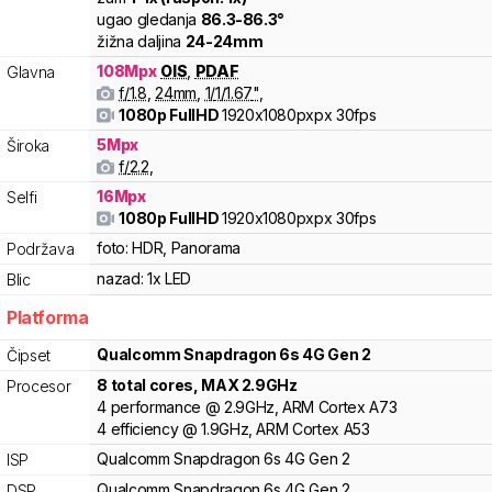
ugao gledanja
86.3
-
86.3
°
žižna daljina
24
-
24
mm
108
Mpx
OIS
,
PDAF
Glavna
f/
1.8
,
24
mm
,
1/
1/1.67
"
,
1080p FullHD
1920x1080pxpx
30fps
5
Mpx
Široka
f/
2.2
,
16
Mpx
Selfi
1080p FullHD
1920x1080pxpx
30fps
foto:
HDR, Panorama
Podržava
nazad:
1x LED
Blic
Platforma
Qualcomm
Snapdragon 6s 4G Gen 2
Čipset
8
total cores
, MAX
2.9
GHz
Procesor
4
performance
@
2.9
GHz,
ARM
Cortex
A73
4
efficiency
@
1.9
GHz,
ARM
Cortex
A53
Qualcomm
Snapdragon 6s 4G Gen 2
ISP
Qualcomm
Snapdragon 6s 4G Gen 2
DSP