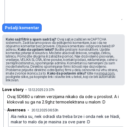
Pošalji komentar
Kako sajt filtrira spam sadržaj?
Ovaj sajt je zaštićen reCAPTCHA
sistemom. Zadržavamo pravo da editujemo komentare, kao i da ne
objavimo komentar bez provere. Objava komentara i odgovora beleži IP
adresu.
Kako da upišem tekst?
Budite pristojni i konstruktivni. Upišite
komentar, pitanje ili iskustvo. Možete ubacivati linkove, smajlije, ćirilicu,
latinicu. Pomozite drugima ili zatražite pomoć. Nije dozvoljeno psovanje,
vređanje, VELIKA SLOVA, lične poruke, kontakt podaci, reklamiranje, cene u
zemlji/inostranstvu, spominjanje admina. Komentari su namenjeni za sam
model telefona. Direktno spominjanje firmi i ličnosti nije dozvoljeno.
Probleme prijavite direktno odredjenoj firmi u delu cenovnik na vrhu strane,
imate zvonce ikonicu za to.
Kako da postavim sliku?
Idite na
imgur.com
,
podignite slike, pa kopirajte link i stavite link u tekst, koji će biti automatski
linkovan.
Love story
•
nf2njtl8pds3gn1
13.12.2025 23:37h
Ovaj SD680 u ratnim verzijama nikako da ode u proslost. A i
klokovali su ga na 2.9ghz termoelektrana u malom :D
Averroes
•
20.12.2025 06:53h
qc9dkzn2x0j6cm9
Ala neka su, nek odradi sta treba brze i onda nek se hladi,
makar to malo da je masina za ove pare :D