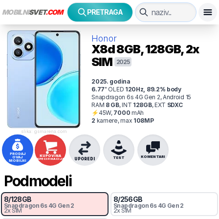
MOBILNI
SVET
.COM
PRETRAGA
Honor
X8d
8GB, 128GB, 2x
SIM
2025
2025
. godina
6.77
"
OLED
120
Hz
,
89.2
% body
Snapdragon 6s 4G Gen 2, Android 15
RAM
8
GB
,
INT
128
GB
,
EXT
SDXC
⚡
45
W,
7000
mAh
2
kamer
e
, max
108
MP
slika: gsmarena.com
PRODAJ
KUPOVINA
KOMENTARI
OVAJ
TEST
UPOREDI
SPECIFIKACIJA
MOBILNI
Podmodeli
8
/
128
GB
8
/
256
GB
Snapdragon 6s 4G Gen 2
Snapdragon 6s 4G Gen 2
2x SIM
2x SIM