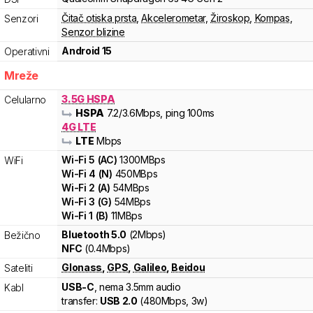
Čitač otiska prsta
,
Akcelerometar
,
Žiroskop
,
Kompas
,
Senzori
Senzor blizine
Android 15
Operativni
Mreže
3.5G HSPA
Celularno
HSPA
7.2
/3.6
Mbps
, ping 100ms
4G LTE
LTE
Mbps
Wi-Fi
5
(
AC
)
1300
MBps
WiFi
Wi-Fi
4
(
N
)
450
MBps
Wi-Fi
2
(
A
)
54
MBps
Wi-Fi
3
(
G
)
54
MBps
Wi-Fi
1
(
B
)
11
MBps
Bluetooth 5.0
(2Mbps)
Bežično
NFC
(0.4Mbps)
Glonass
,
GPS
,
Galileo
,
Beidou
Sateliti
USB-C
, nema 3.5mm audio
Kabl
transfer:
USB 2.0
(
480Mbps,
3w
)