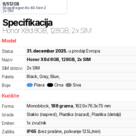
8
/
512
GB
Snapdragon 6s 4G Gen 2
2x SIM
Specifikacija
Honor
X8d 8GB, 128GB, 2x SIM
Model
f87
31. decembar 2025.
u prodaji Evropa
Status
Honor
X8d 8GB, 128GB, 2x SIM
Naziv
2x SIM
SIM slotovi
Black, Gray, Blue,
Paleta
Plava
Crna
Siva
Boje
Kućište
Monoblock
,
188
grama
,
162.9
x
76.3
x
7.5
mm
Forma
Staklo (napred), Plastika (nazad), Plastika (detalji)
Izrada
1x zvučnik
Emiteri
IP65
(bez prašine, polivanje 12.5L/min)
Zaštita