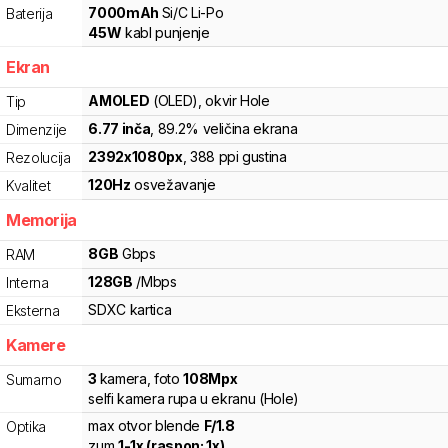
7000
mAh
Si/C Li-Po
Baterija
45
W
kabl punjenje
Ekran
AMOLED
(OLED)
, okvir Hole
Tip
6.77
inča
, 89.2% veličina ekrana
Dimenzije
2392
x
1080
px
,
388
ppi gustina
Rezolucija
120
Hz
osvežavanje
Kvalitet
Memorija
8
GB
Gbps
RAM
128
GB
/
Mbps
Interna
SDXC
kartica
Eksterna
Kamere
3
kamera
,
foto
108
Mpx
Sumarno
selfi kamera rupa u ekranu (Hole)
max otvor blende
F/
1.8
Optika
zum
1
-
1
x (raspon:
1
x)