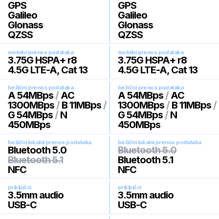
GPS
GPS
Galileo
Galileo
Glonass
Glonass
QZSS
QZSS
mobilni prenos podataka
mobilni prenos podataka
3.75G HSPA+ r8
3.75G HSPA+ r8
4.5G LTE-A, Cat 13
4.5G LTE-A, Cat 13
bežični prenos podataka
bežični prenos podataka
A 54MBps
/
AC
A 54MBps
/
AC
1300MBps
/
B 11MBps
/
1300MBps
/
B 11MBps
/
G 54MBps
/
N
G 54MBps
/
N
450MBps
450MBps
bežični lokalni prenos podataka
bežični lokalni prenos podataka
Bluetooth 5.0
Bluetooth 5.0
Bluetooth 5.1
Bluetooth 5.1
NFC
NFC
priključci
priključci
3.5mm audio
3.5mm audio
USB-C
USB-C