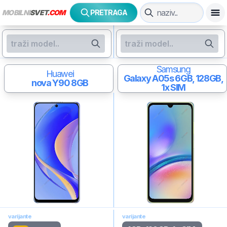
MOBILNI
SVET
.COM
PRETRAGA
Samsung
Huawei
Galaxy A05s
6GB, 128GB,
nova Y90
8GB
1x SIM
varijante
varijante