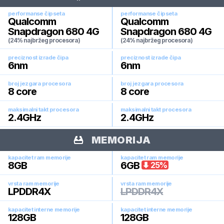
performanse čipseta
performanse čipseta
Qualcomm
Qualcomm
Snapdragon 680 4G
Snapdragon 680 4G
(24% najbržeg procesora)
(24% najbržeg procesora)
preciznost izrade čipa
preciznost izrade čipa
6
nm
6
nm
broj jezgara procesora
broj jezgara procesora
8
core
8
core
maksimalni takt procesora
maksimalni takt procesora
2.4
GHz
2.4
GHz
MEMORIJA
kapacitet ram memorije
kapacitet ram memorije
8
GB
6
GB
25
%
vrsta ram memorije
vrsta ram memorije
LPDDR4X
LPDDR4X
kapacitet interne memorije
kapacitet interne memorije
128
GB
128
GB