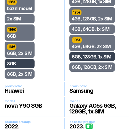
4GB, 128GB, 1x SIM
185
€
bazni model
125
€
2x SIM
4GB, 128GB, 2x SIM
4GB, 64GB, 1x SIM
199
€
6GB
105
€
4GB, 64GB, 2x SIM
161
€
6GB, 2x SIM
6GB, 128GB, 1x SIM
8GB
6GB, 128GB, 2x SIM
8GB, 2x SIM
proizvođač
proizvođač
Huawei
Samsung
model
model
nova Y90 8GB
Galaxy A05s 6GB,
128GB, 1x SIM
pocetak prodaje
pocetak prodaje
2022
.
2023
.
1