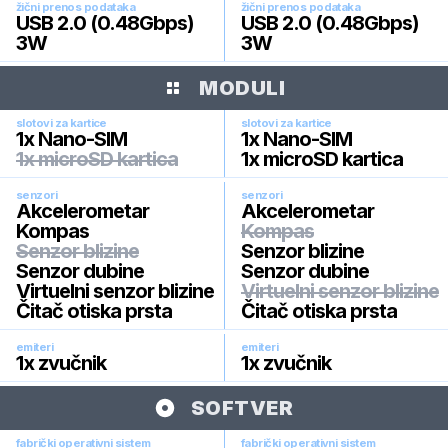
žični prenos podataka
žični prenos podataka
USB 2.0 (0.48Gbps)
USB 2.0 (0.48Gbps)
3W
3W
MODULI
slotovi za kartice
slotovi za kartice
1x Nano-SIM
1x Nano-SIM
1x microSD kartica
1x microSD kartica
senzori
senzori
Akcelerometar
Akcelerometar
Kompas
Kompas
Senzor blizine
Senzor blizine
Senzor dubine
Senzor dubine
Virtuelni senzor blizine
Virtuelni senzor blizine
Čitač otiska prsta
Čitač otiska prsta
emiteri
emiteri
1x zvučnik
1x zvučnik
SOFTVER
fabrički operativni sistem
fabrički operativni sistem