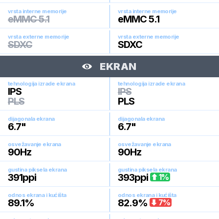
vrsta interne memorije
vrsta interne memorije
eMMC 5.1
eMMC 5.1
vrsta externe memorije
vrsta externe memorije
SDXC
SDXC
EKRAN
tehnologija izrade ekrana
tehnologija izrade ekrana
IPS
IPS
PLS
PLS
dijagonala ekrana
dijagonala ekrana
6.7
"
6.7
"
osvežavanje ekrana
osvežavanje ekrana
90
Hz
90
Hz
gustina piksela ekrana
gustina piksela ekrana
391
ppi
393
ppi
1
%
odnos ekrana i kućišta
odnos ekrana i kućišta
89.1
%
82.9
%
7
%