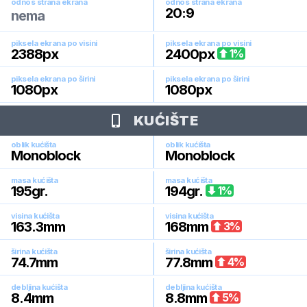
odnos strana ekrana
odnos strana ekrana
20:9
nema
piksela ekrana po visini
piksela ekrana po visini
2388
px
2400
px
1
%
piksela ekrana po širini
piksela ekrana po širini
1080
px
1080
px
KUĆIŠTE
oblik kućišta
oblik kućišta
Monoblock
Monoblock
masa kućišta
masa kućišta
195
gr.
194
gr.
1
%
visina kućišta
visina kućišta
163.3
mm
168
mm
3
%
širina kućišta
širina kućišta
74.7
mm
77.8
mm
4
%
debljina kućišta
debljina kućišta
8.4
mm
8.8
mm
5
%