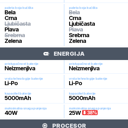
paleta boja kućišta
paleta boja kućišta
Bela
Bela
Crna
Crna
Ljubičasta
Ljubičasta
Plava
Plava
Srebrna
Srebrna
Zelena
Zelena
ENERGIJA
pristupačnost baterije
pristupačnost baterije
Neizmenjiva
Neizmenjiva
vrsta tehnologije baterije
vrsta tehnologije baterije
Li-Po
Li-Po
kapacitet baterije
kapacitet baterije
5000
mAh
5000
mAh
maksimalna snaga punjenja
maksimalna snaga punjenja
40
W
25
W
38
%
PROCESOR