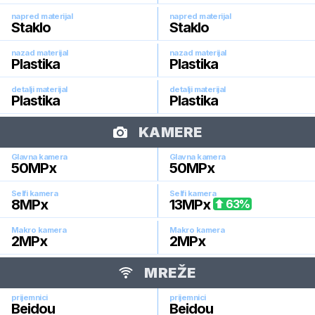
napred materijal
napred materijal
Staklo
Staklo
nazad materijal
nazad materijal
Plastika
Plastika
detalji materijal
detalji materijal
Plastika
Plastika
KAMERE
Glavna kamera
Glavna kamera
50
MPx
50
MPx
Selfi kamera
Selfi kamera
8
MPx
13
MPx
63
%
Makro kamera
Makro kamera
2
MPx
2
MPx
MREŽE
prijemnici
prijemnici
Beidou
Beidou