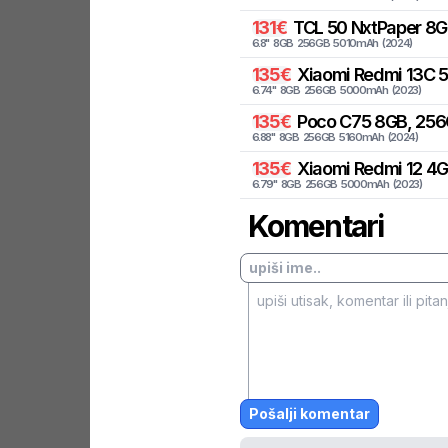
131
€
TCL
50 NxtPaper 8GB
6.8
"
8
GB
256
GB
5010
mAh
(
2024
)
135
€
Xiaomi
Redmi 13C 
6.74
"
8
GB
256
GB
5000
mAh
(
2023
)
135
€
Poco
C75 8GB, 256
6.88
"
8
GB
256
GB
5160
mAh
(
2024
)
135
€
Xiaomi
Redmi 12 4
6.79
"
8
GB
256
GB
5000
mAh
(
2023
)
Komentari
Pošalji komentar