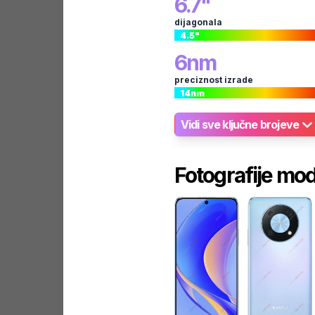
6.7
"
dijagonala
4.5
"
6
nm
preciznost izrade
14
nm
Vidi sve ključne brojeve
Fotografije mo