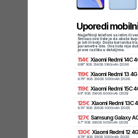
Uporedi mobilni
Najjeftiniji telefoni sa istim i
Smisao ove liste je da ukaže kup
je isti ili bolji. Dosta korisnika 
parametre iste. Ova lista nije d
prave razliku u detaljima.
114
€
Xiaomi
Redmi 14C 4
6.88
"
8
GB
256
GB
5160
mAh
(
2024
)
119
€
Xiaomi
Redmi 13 4G
6.79
"
8
GB
256
GB
5030
mAh
(
2024
)
119
€
Xiaomi
Redmi 15C 4
6.9
"
8
GB
256
GB
6000
mAh
(
2025
)
125
€
Xiaomi
Redmi 13C 
6.74
"
8
GB
256
GB
5000
mAh
(
2023
)
127
€
Samsung
Galaxy A0
6.7
"
8
GB
256
GB
5000
mAh
(
2025
)
130
€
Xiaomi
Redmi 12 4
6.79
"
8
GB
128
GB
5000
mAh
(
2023
)