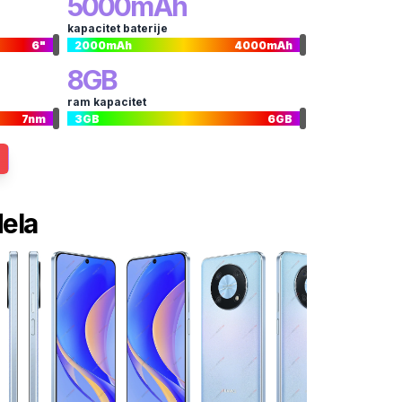
5000
mAh
kapacitet baterije
6
"
2000
mAh
4000
mAh
8
GB
ram kapacitet
7
nm
3
GB
6
GB
dela