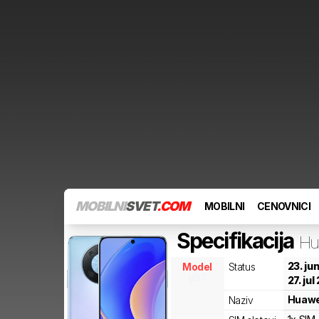
MOBILNI
SVET
.COM
MOBILNI
CENOVNICI
Specifikacija
Hu
23. ju
Model
Status
g97
27. jul
Huawe
Naziv