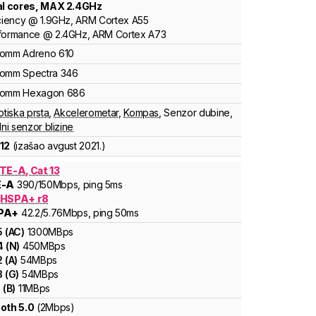
al cores
, MAX
2.4
GHz
ciency
@
1.9
GHz,
ARM
Cortex
A55
formance
@
2.4
GHz,
ARM
Cortex
A73
comm
Adreno
610
comm
Spectra
346
comm
Hexagon
686
otiska prsta
,
Akcelerometar
,
Kompas
,
Senzor dubine
,
lni senzor blizine
12
(izašao
avgust 2021.
)
TE-A, Cat 13
E-A
390
/150
Mbps
, ping 5ms
 HSPA+ r8
PA+
42.2
/5.76
Mbps
, ping 50ms
5
(
AC
)
1300
MBps
4
(
N
)
450
MBps
2
(
A
)
54
MBps
3
(
G
)
54
MBps
1
(
B
)
11
MBps
oth 5.0
(2Mbps)