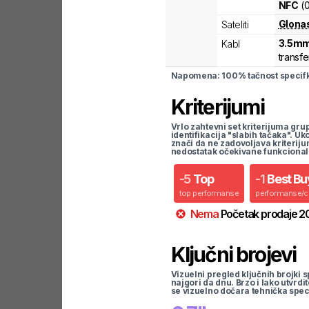
NFC
(
Glona
Sateliti
3.5mm
Kabl
transfe
Napomena: 100% tačnost specifka
Kriterijumi
Vrlo zahtevni set kriterijuma gru
identifikacija "slabih tačaka". U
znači da ne zadovoljava kriteriju
nedostatak očekivane funkcional
-
5
Top
-
1
Best Bu
top performanse
performanse/
Nema
Početak prodaje
2
Ključni brojevi
Vizuelni pregled ključnih brojki s
najgori da dnu. Brzo i lako utvrdi
se vizuelno dočara tehnička spec