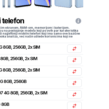
 telefon
li većim ekranom, RAM-om, memorijom i baterijom.
cu na postojanje modela koji po ovih par karateristika
traži najjeftiniji mobilni telefon koji ima samo ove bazične
uboka analiza, već način uštede korisnicima koji ne
G 8GB, 256GB, 2x SIM
 8GB, 256GB, 2x SIM
G 8GB, 256GB, 2x SIM
4G 8GB, 256GB
7 4G 8GB, 256GB, 2x SIM
G 8GB