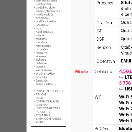
8
tot
Procesor
4
effi
4
per
Qual
Grafička
Qual
ISP
Qual
DSP
Čitač 
Senzori
Virtue
EMUI 
Operativni
4.5G L
Mreže
Celularno
LT
3.75G
HS
Wi-Fi
WiFi
Wi-Fi
Wi-Fi
Wi-Fi
Wi-Fi
Blueto
Bežično