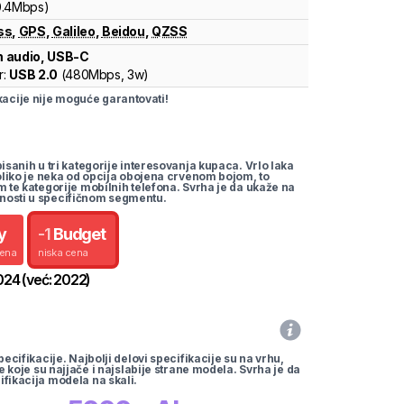
0.4Mbps)
ss
,
GPS
,
Galileo
,
Beidou
,
QZSS
 audio, USB-C
r:
USB 2.0
(
480Mbps,
3w
)
cije nije moguće garantovati!
pisanih u tri kategorije interesovanja kupaca. Vrlo laka
koliko je neka od opcija obojena crvenom bojom, to
m te kategorije mobilnih telefona. Svrha je da ukaže na
nosti u specifičnom segmentu.
y
-
1
Budget
cena
niska cena
024
(već:
2022
)
pecifikacije. Najbolji delovi specifikacije su na vrhu,
te koje su najjače i najslabije strane modela. Svrha je da
ifikacija modela na skali.