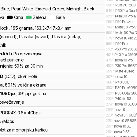
996
*
Pura 70 12GB,
 Blue, Pearl White, Emerald Green, Midnight Black
846
*
P60 Pro Dual 
820
*
Pura 80 Pro 12
ava
Crna
Zelena
Bela
799
*
P50 Pocket
749
*
Mate 50 Pro 5
lock
,
195
grama
,
163.3
x
74.7
x
8.4
mm
699
*
Mate 50 Pro D
(napred), Plastika (nazad), Plastika (detalji)
679
*
nova 10 Pro 
660
*
P50 Pro
čnik
652
*
P50 Pro 256G
mAh
Li-Po
neizmenjiva
491
*
P40 Pro 256GB
abl punjenje
475
*
nova 10 Pro
unjenje:
50%
za
30
min
452
*
P30 Pro 8GB/
399
*
Mate 40 Pro
CD
(LCD)
, okvir Hole
397
*
nova 10
380
*
P40 8GB
ča
, 89.1% veličina ekrana
350
*
P30 Pro 6GB/
x
1080
px
,
391
ppi gustina
320
*
P30 6GB/128
292
*
P40 lite 5G
osvežavanje
278
*
nova 10 SE 8
265
*
nova 9
LPDDR4X
0.6V
4
Gbps
220
*
Nova 5T 6GB
215
*
nova 9 SE 8GB
B
/
Mbps
210
*
nova 10 SE
lot za memorijsku karticu
210
*
nova 9 SE