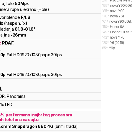
210
*
P30 Lite New E
ra
,
foto
50
Mpx
199
*
nova Y90 6GB
kamera rupa u ekranu (Hole)
185
*
nova Y90
170
*
nova Y61
vor blende
F/
1.8
161
*
nova Y90 6GB,
1
x (raspon:
1
x)
150
*
Honor 9A
ledanja
81.8
-
81.8
°
149
*
Honor 10 Lite 
aljina
-
26
mm
142
*
nova Y70
x
PDAF
120
*
Y6 (2019)
85
*
Y6p
8
,
0p FullHD
1920x1080pxpx
30fps
0p FullHD
1920x1080pxpx
30fps
4
,
DR, Panorama
1x LED
4
%
performansi najbržeg procesora
ih telefona na sajtu
lcomm
Snapdragon
680 4G
(6nm izrada)