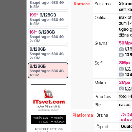
Snapdragon
680 4G
3
kame
Kamere
Sumarno
1x SIM
selfi 
199
*
6
/
128
GB
max ot
Optika
Snapdragon
680 4G
zum
1
-
1x SIM
ugao g
161
*
6
/
128
GB
žižna d
Snapdragon
680 4G
2x SIM
50
Mp
Glavna
f/
1.
8
/
128
GB
Snapdragon
680 4G
108
2x SIM
8
Mpx
Selfi
8
/
128
GB
f/
2
,
Snapdragon
680 4G
108
1x SIM
2
Mpx
Makro
f/
2.
foto:
H
Podržava
nazad:
Blic
2
Platforma
Brzina
od sv
Qua
Čipset