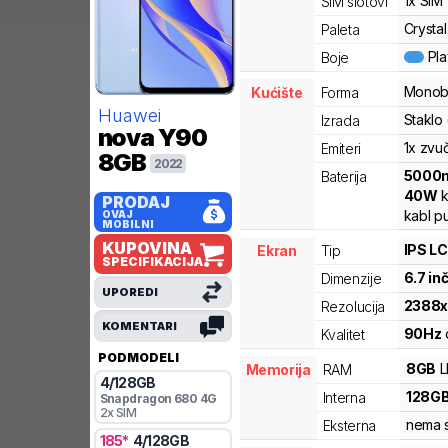
1x SIM
SIM slotovi
Crystal
Paleta
Pl
Boje
Monob
Kućište
Forma
Huawei
Staklo 
Izrada
nova Y90
1x zvu
Emiteri
8GB
2022
5000
Baterija
40
W
k
PRODAJ
kabl p
OVAJ
MOBILNI
KUPOVINA
IPS L
Ekran
Tip
SPECIFIKACIJA
6.7
in
Dimenzije
UPOREDI
2388
Rezolucija
KOMENTARI
90
Hz
Kvalitet
PODMODELI
8
GB
Memorija
RAM
4
/
128
GB
128
G
Interna
Snapdragon
680 4G
2x SIM
nema s
Eksterna
185
*
4
/
128
GB