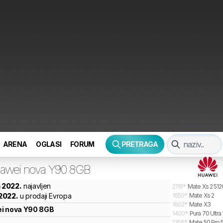
ARENA
OGLASI
FORUM
PRETRAGA
awei
nova Y90 8GB
n 2022.
najavljen
2119
*
Mate Xs 2 51
 2022.
u prodaji Evropa
1650
*
Mate Xs 2
1602
*
Mate X3
i
nova Y90 8GB
1400
*
Pura 70 Ultra
1356
*
Mate 50 Pro 