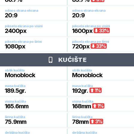
odnos strana ekrana
odnos strana ekrana
20:9
20:9
piksela ekrana po visini
piksela ekrana po visini
2400
px
1600
px
33
%
piksela ekrana po širini
piksela ekrana po širini
1080
px
720
px
33
%
KUĆIŠTE
oblik kućišta
oblik kućišta
Monoblock
Monoblock
masa kućišta
masa kućišta
189.5
gr.
192
gr.
1
%
visina kućišta
visina kućišta
165.6
mm
168
mm
1
%
širina kućišta
širina kućišta
75.9
mm
78
mm
3
%
debljina kućišta
debljina kućišta