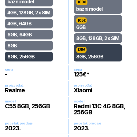
bazni model
100
€
bazni model
4GB, 128GB, 2x SIM
105
€
4GB, 64GB
6GB
6GB, 64GB
8GB, 128GB, 2x SIM
8GB
125
€
8GB, 256GB
8GB, 256GB
cena
cena
-
125
€*
proizvođač
proizvođač
Realme
Xiaomi
model
model
C55 8GB, 256GB
Redmi 13C 4G 8GB,
256GB
pocetak prodaje
pocetak prodaje
2023
.
2023
.