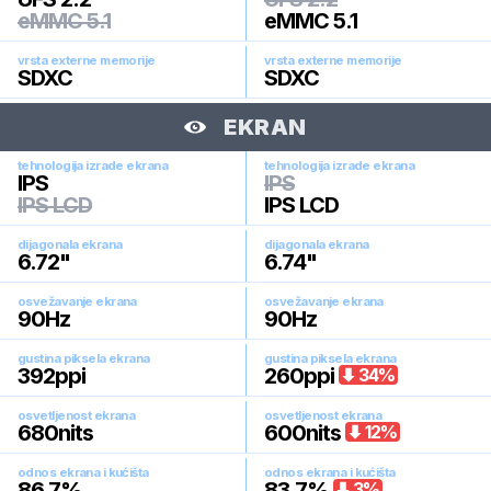
eMMC 5.1
eMMC 5.1
vrsta externe memorije
vrsta externe memorije
SDXC
SDXC
EKRAN
tehnologija izrade ekrana
tehnologija izrade ekrana
IPS
IPS
IPS LCD
IPS LCD
dijagonala ekrana
dijagonala ekrana
6.72
"
6.74
"
osvežavanje ekrana
osvežavanje ekrana
90
Hz
90
Hz
gustina piksela ekrana
gustina piksela ekrana
392
ppi
260
ppi
34
%
osvetljenost ekrana
osvetljenost ekrana
680
nits
600
nits
12
%
odnos ekrana i kućišta
odnos ekrana i kućišta
86.7
%
83.7
%
3
%