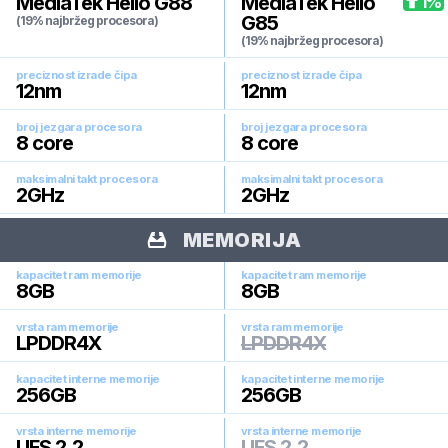
MediaTek Helio G88
MediaTek Helio
1
%
G85
(19% najbržeg procesora)
(19% najbržeg procesora)
preciznost izrade čipa
preciznost izrade čipa
12
nm
12
nm
broj jezgara procesora
broj jezgara procesora
8
core
8
core
maksimalni takt procesora
maksimalni takt procesora
2
GHz
2
GHz
MEMORIJA
kapacitet ram memorije
kapacitet ram memorije
8
GB
8
GB
vrsta ram memorije
vrsta ram memorije
LPDDR4X
LPDDR4X
kapacitet interne memorije
kapacitet interne memorije
256
GB
256
GB
vrsta interne memorije
vrsta interne memorije
UFS 2.2
UFS 2.2