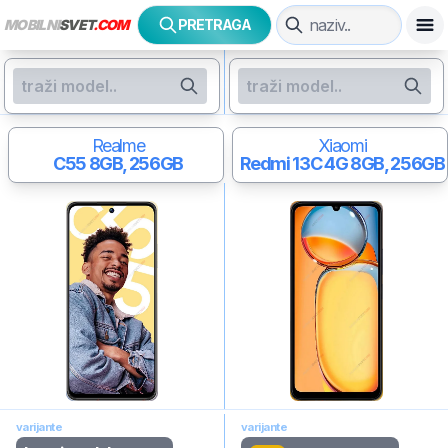
MOBILNI
SVET
.COM
PRETRAGA
Realme
Xiaomi
C55
8GB, 256GB
Redmi 13C 4G
8GB, 256GB
varijante
varijante