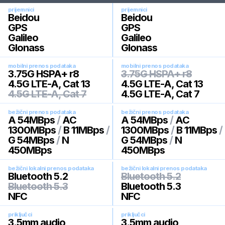
prijemnici
prijemnici
Beidou
Beidou
GPS
GPS
Galileo
Galileo
Glonass
Glonass
mobilni prenos podataka
mobilni prenos podataka
3.75G HSPA+ r8
3.75G HSPA+ r8
4.5G LTE-A, Cat 13
4.5G LTE-A, Cat 13
4.5G LTE-A, Cat 7
4.5G LTE-A, Cat 7
bežični prenos podataka
bežični prenos podataka
A 54MBps
/
AC
A 54MBps
/
AC
1300MBps
/
B 11MBps
/
1300MBps
/
B 11MBps
/
G 54MBps
/
N
G 54MBps
/
N
450MBps
450MBps
bežični lokalni prenos podataka
bežični lokalni prenos podataka
Bluetooth 5.2
Bluetooth 5.2
Bluetooth 5.3
Bluetooth 5.3
NFC
NFC
priključci
priključci
3.5mm audio
3.5mm audio