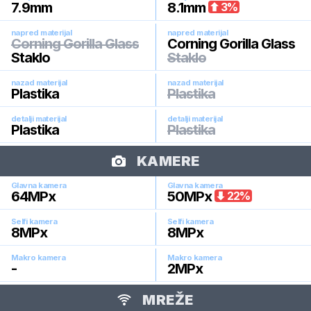
7.9
mm
8.1
mm
3
%
napred materijal
napred materijal
Corning Gorilla Glass
Corning Gorilla Glass
Staklo
Staklo
nazad materijal
nazad materijal
Plastika
Plastika
detalji materijal
detalji materijal
Plastika
Plastika
KAMERE
Glavna kamera
Glavna kamera
64
MPx
50
MPx
22
%
Selfi kamera
Selfi kamera
8
MPx
8
MPx
Makro kamera
Makro kamera
-
2
MPx
MREŽE