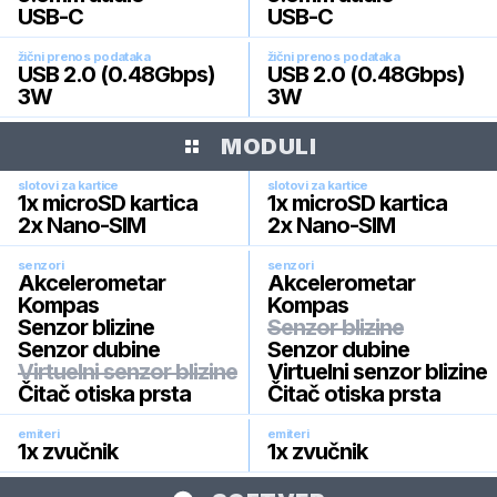
USB-C
USB-C
žični prenos podataka
žični prenos podataka
USB 2.0 (0.48Gbps)
USB 2.0 (0.48Gbps)
3W
3W
MODULI
slotovi za kartice
slotovi za kartice
1x microSD kartica
1x microSD kartica
2x Nano-SIM
2x Nano-SIM
senzori
senzori
Akcelerometar
Akcelerometar
Kompas
Kompas
Senzor blizine
Senzor blizine
Senzor dubine
Senzor dubine
Virtuelni senzor blizine
Virtuelni senzor blizine
Čitač otiska prsta
Čitač otiska prsta
emiteri
emiteri
1x zvučnik
1x zvučnik