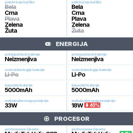
paleta boja kućišta
paleta boja kućišta
Bela
Bela
Crna
Crna
Plava
Plava
Zelena
Zelena
Žuta
Žuta
ENERGIJA
pristupačnost baterije
pristupačnost baterije
Neizmenjiva
Neizmenjiva
vrsta tehnologije baterije
vrsta tehnologije baterije
Li-Po
Li-Po
kapacitet baterije
kapacitet baterije
5000
mAh
5000
mAh
maksimalna snaga punjenja
maksimalna snaga punjenja
33
W
18
W
45
%
PROCESOR
performanse čipseta
performanse čipseta