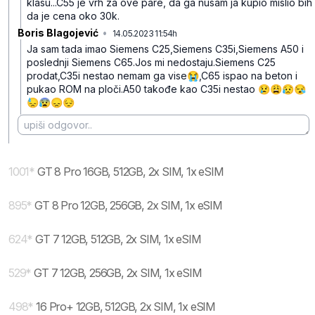
klasu...C55 je vrh za ove pare, da ga nusam ja kupio mislio bih
da je cena oko 30k.
Boris Blagojević
•
14.05.2023 11:54h
qg2yxt0gys4s232
Ja sam tada imao Siemens C25,Siemens C35i,Siemens A50 i
poslednji Siemens C65.Jos mi nedostaju.Siemens C25
prodat,C35i nestao nemam ga vise😭,C65 ispao na beton i
pukao ROM na ploči.A50 takođe kao C35i nestao 😢😩😥😪
😓😰😞😔
1001
*
GT 8 Pro 16GB, 512GB, 2x SIM, 1x eSIM
895
*
GT 8 Pro 12GB, 256GB, 2x SIM, 1x eSIM
624
*
GT 7 12GB, 512GB, 2x SIM, 1x eSIM
529
*
GT 7 12GB, 256GB, 2x SIM, 1x eSIM
498
*
16 Pro+ 12GB, 512GB, 2x SIM, 1x eSIM