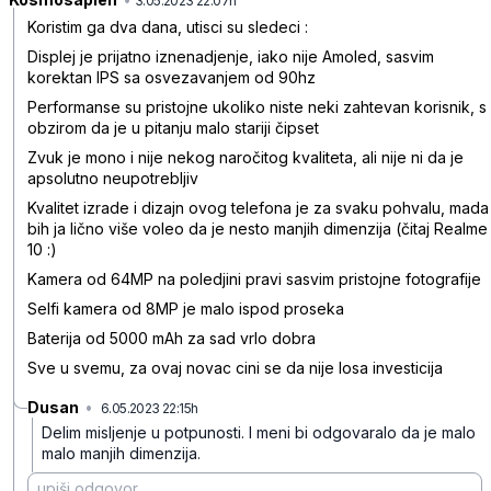
3.05.2023 22:07h
Koristim ga dva dana, utisci su sledeci :
Displej je prijatno iznenadjenje, iako nije Amoled, sasvim
korektan IPS sa osvezavanjem od 90hz
Performanse su pristojne ukoliko niste neki zahtevan korisnik, s
obzirom da je u pitanju malo stariji čipset
Zvuk je mono i nije nekog naročitog kvaliteta, ali nije ni da je
apsolutno neupotrebljiv
Kvalitet izrade i dizajn ovog telefona je za svaku pohvalu, mada
bih ja lično više voleo da je nesto manjih dimenzija (čitaj Realme
10 :)
Kamera od 64MP na poledjini pravi sasvim pristojne fotografije
Selfi kamera od 8MP je malo ispod proseka
Baterija od 5000 mAh za sad vrlo dobra
Sve u svemu, za ovaj novac cini se da nije losa investicija
Dusan
•
6.05.2023 22:15h
2nky7msljlzbyxp
Delim misljenje u potpunosti. I meni bi odgovaralo da je malo
malo manjih dimenzija.