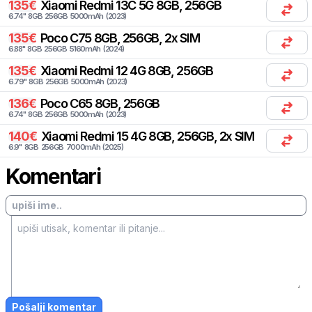
135
€
Xiaomi
Redmi 13C 5G 8GB, 256GB
6.74
"
8
GB
256
GB
5000
mAh
(
2023
)
135
€
Poco
C75 8GB, 256GB, 2x SIM
6.88
"
8
GB
256
GB
5160
mAh
(
2024
)
135
€
Xiaomi
Redmi 12 4G 8GB, 256GB
6.79
"
8
GB
256
GB
5000
mAh
(
2023
)
136
€
Poco
C65 8GB, 256GB
6.74
"
8
GB
256
GB
5000
mAh
(
2023
)
140
€
Xiaomi
Redmi 15 4G 8GB, 256GB, 2x SIM
6.9
"
8
GB
256
GB
7000
mAh
(
2025
)
Komentari
Pošalji komentar