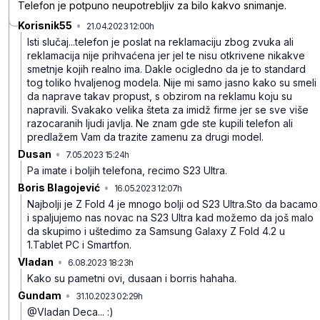
Telefon je potpuno neupotrebljiv za bilo kakvo snimanje.
Korisnik55
•
21.04.2023 12:00h
qb9hxcdn5qkr91w
Isti slučaj...telefon je poslat na reklamaciju zbog zvuka ali
reklamacija nije prihvaćena jer jel te nisu otkrivene nikakve
smetnje kojih realno ima.
Dakle ocigledno da je to standard
tog toliko hvaljenog modela.
Nije mi samo jasno kako su smeli
da naprave takav propust, s obzirom na reklamu koju su
napravili.
Svakako velika šteta za imidž firme jer se sve više
razocaranih ljudi javlja.
Ne znam gde ste kupili telefon ali
predlažem Vam da trazite zamenu za drugi model.
Dusan
•
7.05.2023 15:24h
z64v78f1g3s38zl
Pa imate i boljih telefona, recimo S23 Ultra.
Boris Blagojević
•
16.05.2023 12:07h
1sqqw2m1vxn7nwv
Najbolji je Z Fold 4 je mnogo bolji od S23 Ultra.Sto da bacamo
i spaljujemo nas novac na S23 Ultra kad možemo da još malo
da skupimo i uštedimo za Samsung Galaxy Z Fold 4.2 u
1.Tablet PC i Smartfon.
Vladan
•
6.08.2023 18:23h
rxh8yxvjcnslkh3
Kako su pametni ovi, dusaan i borris hahaha.
Gundam
•
31.10.2023 02:29h
wmm2hlyb3bpvnbc
@Vladan Deca... :)