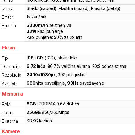
Forma
Staklo (napred), Plastika (nazad), Plastika (detalji)
Izrada
1x zvučnik
Emiteri
5000
mAh
neizmenjiva
Baterija
33
W
kabl punjenje
kabl punjenje:
50%
za
29
min
Ekran
IPS LCD
(LCD)
, okvir Hole
Tip
6.72
inča
, 86.7% veličina ekrana
, 20:9 odnos strana
Dimenzije
2400
x
1080
px
,
392
ppi gustina
Rezolucija
680
nits
osvetljenje
,
90
Hz
osvežavanje
Kvalitet
Memorija
8
GB
LPDDR4X
0.6V
4
Gbps
RAM
256
GB
850
/
260
Mbps
Interna
SDXC
kartica
Eksterna
Kamere