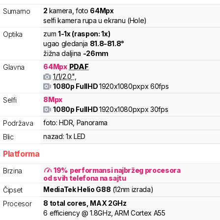
2
kamera
,
foto
64
Mpx
Sumarno
selfi kamera rupa u ekranu (Hole)
zum
1
-
1
x (raspon:
1
x)
Optika
ugao gledanja
81.8
-
81.8
°
žižna daljina
-
26
mm
64
Mpx
PDAF
Glavna
1/
1/2.0
"
,
1080p FullHD
1920x1080pxpx
60fps
8
Mpx
Selfi
1080p FullHD
1920x1080pxpx
30fps
foto:
HDR, Panorama
Podržava
nazad:
1x LED
Blic
Platforma
19
%
performansi najbržeg procesora
Brzina
od svih telefona na sajtu
MediaTek
Helio
G88
(12nm izrada)
Čipset
8
total cores
, MAX
2
GHz
Procesor
6
efficiency
@
1.8
GHz,
ARM
Cortex
A55