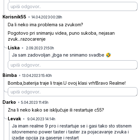
Korisnik55
•
6jvjqv5b6zbxv8r
14.04.2023 00:28h
Da li neko ima problema sa zvukom?
Pogotovo pri snimanju videa, puno sukoba, nejasan
zvuk...razocarenje
Liska
•
2.09.2023 21:50h
92lz6rvjvf3zlqq
Ja sam zadovoljan ,jbga ne snimamo svadbe 🤣
Bimba
•
vmwdd95c1nfg245
13.04.2023 15:40h
Bomba,baterija traje li traje.U ovoj klasi vrh!Bravo Realme!
Darko
•
67w2ck7b0m0czlk
5.04.2023 11:45h
Zna li neko kako se isključuje ili restartuje c55?
Levak
•
9.04.2023 14:14h
98h3h4g3473pr80
Ja imam realme 9 pro i restartuje se i gasi tako sto stisnem
istovremeno power taster i taster za pojacavanje zvuka i
izadje opcija za gasenje i restart