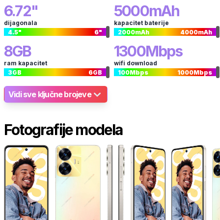
6.72
"
5000
mAh
dijagonala
kapacitet baterije
4.5
"
6
"
2000
mAh
4000
mAh
8
GB
1300
Mbps
ram kapacitet
wifi download
3
GB
6
GB
100
Mbps
1000
Mbps
Vidi sve ključne brojeve
Fotografije modela