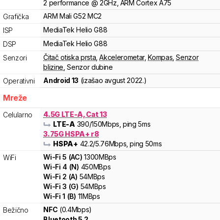
2
performance
@
2
GHz,
ARM
Cortex
A75
ARM
Mali
G52 MC2
Grafička
MediaTek
Helio
G88
ISP
MediaTek
Helio
G88
DSP
Čitač otiska prsta
,
Akcelerometar
,
Kompas
,
Senzor
Senzori
blizine
,
Senzor dubine
Android 13
(izašao
avgust 2022.
)
Operativni
Mreže
4.5G LTE-A, Cat 13
Celularno
LTE-A
390
/150
Mbps
, ping 5ms
3.75G HSPA+ r8
HSPA+
42.2
/5.76
Mbps
, ping 50ms
Wi-Fi
5
(
AC
)
1300
MBps
WiFi
Wi-Fi
4
(
N
)
450
MBps
Wi-Fi
2
(
A
)
54
MBps
Wi-Fi
3
(
G
)
54
MBps
Wi-Fi
1
(
B
)
11
MBps
NFC
(0.4Mbps)
Bežično
Bluetooth 5.2