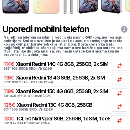
Uporedi mobilni telefon
Najjeftiniji telefoni sa istim ili većim ekranom, RAM-om, memorijom i
baterijom. Smisao ove liste je da ukaže kupcu na postojanje modela
koji po ovih par karateristika je isti ili bolji. Dosta korisnika traži
najjeftiniji mobilni telefon koji ima samo ove bazične parametre iste.
Ova lista nije duboka analiza, već način uštede korisnicima koji ne
prave razliku u detaljima.
114
€
Xiaomi
Redmi 14C 4G 8GB, 256GB, 2x SIM
6.88
"
8
GB
256
GB
5160
mAh
(
2024
)
119
€
Xiaomi
Redmi 13 4G 8GB, 256GB, 2x SIM
6.79
"
8
GB
256
GB
5030
mAh
(
2024
)
119
€
Xiaomi
Redmi 15C 4G 8GB, 256GB, 2x SIM
6.9
"
8
GB
256
GB
6000
mAh
(
2025
)
125
€
Xiaomi
Redmi 13C 4G 8GB, 256GB
6.74
"
8
GB
256
GB
5000
mAh
(
2023
)
131
€
TCL
50 NxtPaper 8GB, 256GB, 1x SIM, 1x eSIM
6.8
"
8
GB
256
GB
5010
mAh
(
2024
)