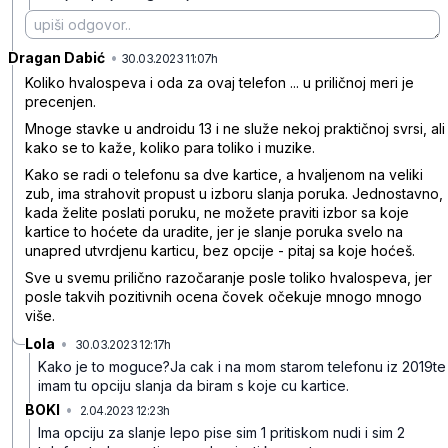
Dragan Dabić
•
nc57mhr4zm8mvw3
30.03.2023 11:07h
Koliko hvalospeva i oda za ovaj telefon ... u priličnoj meri je
precenjen.
Mnoge stavke u androidu 13 i ne služe nekoj praktičnoj svrsi, ali
kako se to kaže, koliko para toliko i muzike.
Kako se radi o telefonu sa dve kartice, a hvaljenom na veliki
zub, ima strahovit propust u izboru slanja poruka. Jednostavno,
kada želite poslati poruku, ne možete praviti izbor sa koje
kartice to hoćete da uradite, jer je slanje poruka svelo na
unapred utvrdjenu karticu, bez opcije - pitaj sa koje hoćeš.
Sve u svemu prilično razočaranje posle toliko hvalospeva, jer
posle takvih pozitivnih ocena čovek očekuje mnogo mnogo
više.
Lola
•
30.03.2023 12:17h
0gm4q1fyzzf7kjv
Kako je to moguce?Ja cak i na mom starom telefonu iz 2019te
imam tu opciju slanja da biram s koje cu kartice.
BOKI
•
2.04.2023 12:23h
b0w2qdd20lpwbs3
Ima opciju za slanje lepo pise sim 1 pritiskom nudi i sim 2