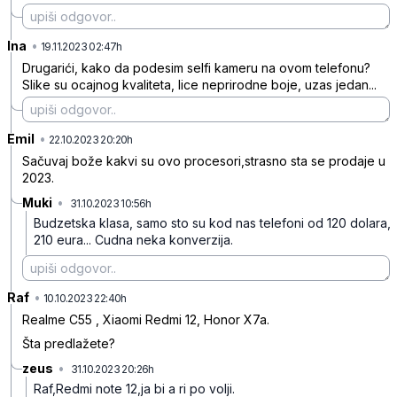
Ina
•
7g1sjjqwhwr03nd
19.11.2023 02:47h
Drugarići, kako da podesim selfi kameru na ovom telefonu?
Slike su ocajnog kvaliteta, lice neprirodne boje, uzas jedan...
Emil
•
czhz28nnxgzms0p
22.10.2023 20:20h
Sačuvaj bože kakvi su ovo procesori,strasno sta se prodaje u
2023.
Muki
•
31.10.2023 10:56h
ns9xnzbhc5gt3bs
Budzetska klasa, samo sto su kod nas telefoni od 120 dolara,
210 eura... Cudna neka konverzija.
Raf
•
blqk8fc9pgbtz6j
10.10.2023 22:40h
Realme C55 , Xiaomi Redmi 12, Honor X7a.
Šta predlažete?
zeus
•
31.10.2023 20:26h
r3yd0qsqz5gq1sf
Raf,Redmi note 12,ja bi a ri po volji.