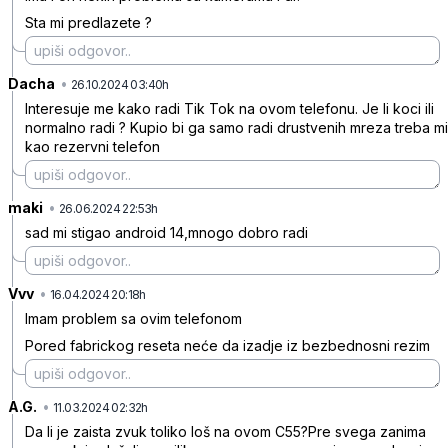
Sta mi predlazete ?
Dacha
•
ttsk40szc0s3ncd
26.10.2024 03:40h
Interesuje me kako radi Tik Tok na ovom telefonu. Je li koci ili
normalno radi ? Kupio bi ga samo radi drustvenih mreza treba mi
kao rezervni telefon
maki
•
s1pl1l4zlwnsw04
26.06.2024 22:53h
sad mi stigao android 14,mnogo dobro radi
Vvv
•
6n3yx64s88wb2c7
16.04.2024 20:18h
Imam problem sa ovim telefonom
Pored fabrickog reseta neće da izadje iz bezbednosni rezim
A.G.
•
lzd8lzlwg5ht7kz
11.03.2024 02:32h
Da li je zaista zvuk toliko loš na ovom C55?Pre svega zanima