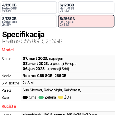
4
/
128
GB
6
/
128
GB
Helio
G88
Helio
G88
2x SIM
2x SIM
8
/
128
GB
8
/
256
GB
Helio
G88
Helio
G88
2x SIM
2x SIM
Specifikacija
Realme
C55 8GB, 256GB
Model
gzl
07. mart 2023.
najavljen
Status
08. mart 2023.
u prodaji Evropa
06. jun 2023.
u prodaji Srbija
Realme
C55 8GB, 256GB
Naziv
2x SIM
SIM slotovi
Sun Shower, Rainy Night, Rainforest,
Paleta
Crna
Zelena
Žuta
Boje
Kućište
Monoblock
,
189.5
grama
,
165.6
x
75.9
x
7.9
mm