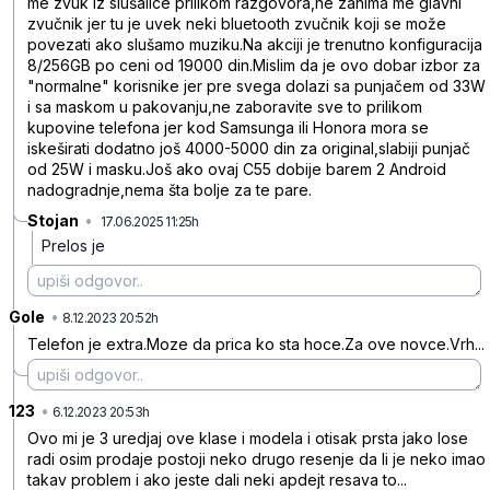
me zvuk iz slušalice prilikom razgovora,ne zanima me glavni
zvučnik jer tu je uvek neki bluetooth zvučnik koji se može
povezati ako slušamo muziku.Na akciji je trenutno konfiguracija
8/256GB po ceni od 19000 din.Mislim da je ovo dobar izbor za
"normalne" korisnike jer pre svega dolazi sa punjačem od 33W
i sa maskom u pakovanju,ne zaboravite sve to prilikom
kupovine telefona jer kod Samsunga ili Honora mora se
iskeširati dodatno još 4000-5000 din za original,slabiji punjač
od 25W i masku.Još ako ovaj C55 dobije barem 2 Android
nadogradnje,nema šta bolje za te pare.
Stojan
•
17.06.2025 11:25h
w30ytkck111hzp6
Prelos je
Gole
•
gj1w3wz79jy9qz7
8.12.2023 20:52h
Telefon je extra.Moze da prica ko sta hoce.Za ove novce.Vrh...
123
•
5blvcld2wjkpx1q
6.12.2023 20:53h
Ovo mi je 3 uredjaj ove klase i modela i otisak prsta jako lose
radi osim prodaje postoji neko drugo resenje da li je neko imao
takav problem i ako jeste dali neki apdejt resava to...