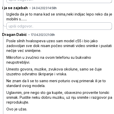
i ja se zajebah
•
9gttxt80mc9c6yr
24.04.2023 14:58h
Izgleda da je to mana kad se snima,neki indijac lepo reko da je
mobilni s........
Dragan Dabić
•
rn1wp346pg2pxfb
17.04.2023 21:08h
Posle silnih hvalospeva uzeo sam model c55 i bio jako
zadovoljan sve dok nisam počeo snimati video snimke i pustati
nečije već snimljene.
Mikrofon u zvučnici na ovom telefonu su bukvalno
neupotrebljivi.
Umesto govora, muzike, zvukova okolune, samo se čuje
izuzetno odvratno škripanje i vriska.
Ne znam da li se to samo meni poturio ovaj primerak ili je to
standard ovog modela.
Uglavnim, pre nego sto ga kupite, obavezno proverite tonski
snimak. Pustite neku dobru muziku, uz nju snimite i razgovor pa
reprodukujte.
Ovo je užas.