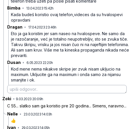
telefon treba uzeti pa posle pisati komentare
Bimba
•
13.04.2023 15:42h
4l5p6sdfw7gvfwc
Kada budeš koristio ovaj telefon,videces da su hvalospevi
opravdani
Dragan
•
17.04.2023 23:46h
21j7rbj8t2khqzc
Eto ja ga koristim jer sam naseo na hvalospeve. Ne samo da
je razočaranje, već je totalno neupotrebljiv, sto se zvuka tiče.
Takvu škripu, vrisku ja jos nisan čuo ni na najeftijim telefonima.
Ali sam sam kruv. Više me ta kineska propaganda nikada neće
prevariti.
Dusan
•
6.05.2023 22:20h
my9p7ck5l196144
Kod mene nema nikakve skripe jer zvuk nisam ukljucio na
maximum. Ukljucite ga na maximum i onda samo za nijansu
smanjite i ok.
Zoki
•
f4q12phrkb7w8sk
9.03.2023 20:09h
C 55... slatko sam ga koristio pre 20 godina... Simens, naravno...
Nelle
•
23.03.2023 14:03h
4rwh2yvrqq6t296
👍
Ivan
•
29.03.2023 14:05h
0bk44bp2mf3ckvk