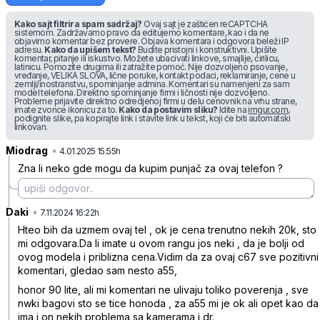
Kako sajt filtrira spam sadržaj?
Ovaj sajt je zaštićen reCAPTCHA
sistemom. Zadržavamo pravo da editujemo komentare, kao i da ne
objavimo komentar bez provere. Objava komentara i odgovora beleži IP
adresu.
Kako da upišem tekst?
Budite pristojni i konstruktivni. Upišite
komentar, pitanje ili iskustvo. Možete ubacivati linkove, smajlije, ćirilicu,
latinicu. Pomozite drugima ili zatražite pomoć. Nije dozvoljeno psovanje,
vređanje, VELIKA SLOVA, lične poruke, kontakt podaci, reklamiranje, cene u
zemlji/inostranstvu, spominjanje admina. Komentari su namenjeni za sam
model telefona. Direktno spominjanje firmi i ličnosti nije dozvoljeno.
Probleme prijavite direktno odredjenoj firmi u delu cenovnik na vrhu strane,
imate zvonce ikonicu za to.
Kako da postavim sliku?
Idite na
imgur.com
,
podignite slike, pa kopirajte link i stavite link u tekst, koji će biti automatski
linkovan.
Miodrag
•
nb1g9mvw236g0hk
4.01.2025 15:55h
Zna li neko gde mogu da kupim punjač za ovaj telefon ?
Daki
•
5m5x59hh2vqsnzg
7.11.2024 16:22h
Hteo bih da uzmem ovaj tel , ok je cena trenutno nekih 20k, sto
mi odgovara.Da li imate u ovom rangu jos neki , da je bolji od
ovog modela i priblizna cena.Vidim da za ovaj c67 sve pozitivni
komentari, gledao sam nesto a55,
honor 90 lite, ali mi komentari ne ulivaju toliko poverenja , sve
nwki bagovi sto se tice honoda , za a55 mi je ok ali opet kao da
ima i on nekih problema sa kamerama i dr.