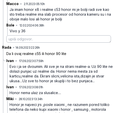
Macco
•
2.11.2023 05:10h
n0xc6259nzncb4r
Ja imam honor x8 i realme c53 honor mi je bolji radi sve kao
sto treba realme ima slab procesor od honora kameru su i na
oboje malo losi ali honor je bolji
Bole
•
12.02.2024 06:38h
zb4n8zqrd4schmj
Vivo y 36
Rada
•
4fbtrlw82ftm448
14.09.2023 22:26h
Da li ovaj realme c55 ili honor 90 lite
Ivan
•
17.09.2023 07:59h
8nd2m644d2jcft7
Evo i ja se dvoumim. Ali sve je na strani realme-a. Uz 90 lite ne
dolazi punjac uz realme da. Honor nema mesta za sd
karticu,realme da. Ekrani slicni,velicina ista,dizajin je stvar
ukusa....Uz sve to honor je skuplji i to bez punjaca...
Ivan
•
17.09.2023 08:01h
skffdbmcl24ydj2
Honor nema ulaz za slusalice....
Miki
•
28.10.2023 13:34h
n7mq685wkhj342j
Honor je najveci jrs ,posle xiaomi , ne razumem pored toliko
telefona da neko kupi xiaomi i honor , samsung , motorola