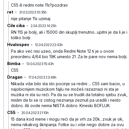
C55 ili redmi note 11s?pozdrav
ret
•
31.03.2023 10:35h
rfgnjzvdwy2xmk0
nije pitanje 11s uzimaj
Cile cika
•
2.04.2023 14:25h
b1sksp341kr1fwd
RN 11S je bolji, ali i 15000 din skuplji trenutno...upitni je da li je i
toliko bolji
Hvalospev
•
12.04.2023 22:43h
6q7scp3b8fhdvtq
Pa ako već nisi uzeo, onda Redmi Note 12 ti je u ovom
preorderu 4/64 bio 19K umesto 21. Za te pare nov nema bolji.
Bimba
•
13.04.2023 15:43h
5w2r9wpbl08h7kb
C55
Dragan
•
17.04.2023 23:49h
t979j3qgllh9zzh
Nikada više bilo sta sto pocinje sa redmi ... C55 sam bacio, u
najobicnijem muzickom fajlu ne možeš razaznazi ni sta je
muzika ni sta su reči. Pa da su se trudili da totalno sjebu zvuk,
mislim da bi se iz cistog neznanja zeznuli pa uradili i nesto
dobro. Ali ovde nema NISTA dobro. Kineski BOFLUK.
C55
•
20.04.2023 21:10h
gnbhzg3w0k3mqnp
15 dana kod mene i mogu reći da je vrh za 20k...zvuk je ok,
nema nikakvig škripanja. Fotke su i više nego dobre za ovu