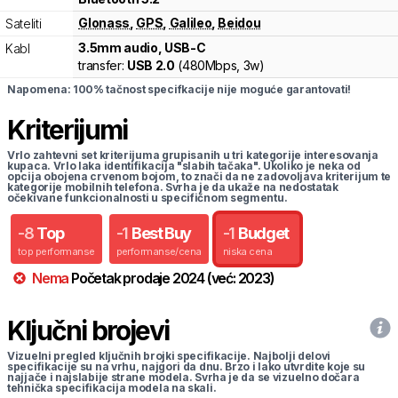
Glonass
,
GPS
,
Galileo
,
Beidou
Sateliti
3.5mm audio, USB-C
Kabl
transfer:
USB 2.0
(
480Mbps,
3w
)
Napomena: 100% tačnost specifkacije nije moguće garantovati!
Kriterijumi
Vrlo zahtevni set kriterijuma grupisanih u tri kategorije interesovanja
kupaca. Vrlo laka identifikacija "slabih tačaka". Ukoliko je neka od
opcija obojena crvenom bojom, to znači da ne zadovoljava kriterijum te
kategorije mobilnih telefona. Svrha je da ukaže na nedostatak
očekivane funkcionalnosti u specifičnom segmentu.
-
8
Top
-
1
Best Buy
-
1
Budget
top performanse
performanse/cena
niska cena
Nema
Početak prodaje
2024
(već:
2023
)
Ključni brojevi
Vizuelni pregled ključnih brojki specifikacije. Najbolji delovi
specifikacije su na vrhu, najgori da dnu. Brzo i lako utvrdite koje su
najjače i najslabije strane modela. Svrha je da se vizuelno dočara
tehnička specifikacija modela na skali.