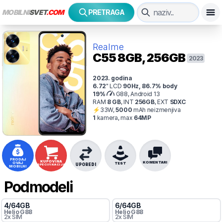
MOBILNI
SVET
.COM
PRETRAGA
Realme
C55
8GB, 256GB
2023
2023
. godina
6.72
"
LCD
90
Hz
,
86.7
% body
19
%
G88, Android 13
RAM
8
GB
,
INT
256
GB
,
EXT
SDXC
⚡
33
W,
5000
mAh
neizmenjiva
1
kamer
a
, max
64
MP
PRODAJ
KUPOVINA
KOMENTARI
OVAJ
TEST
UPOREDI
SPECIFIKACIJA
MOBILNI
Podmodeli
4
/
64
GB
6
/
64
GB
Helio
G88
Helio
G88
2x SIM
2x SIM