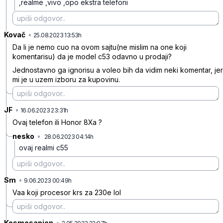
,realme ,vivo ,opo ekstra telefoni
Kovač
•
4f72zydc87ry8nr
25.08.2023 13:53h
Da li je nemo cuo na ovom sajtu(ne mislim na one koji
komentarisu) da je model c53 odavno u prodaji?
Jednostavno ga ignorisu a voleo bih da vidim neki komentar, jer
mi je u uzem izboru za kupovinu.
JF
•
c21wq0x6hpzynh3
16.06.2023 23:31h
Ovaj telefon ili Honor 8Xa ?
nesko
•
28.06.2023 04:14h
qcdp6dqmrnm4099
ovaj realmi c55
Sm
•
04sbw2z3j3lm809
9.06.2023 00:49h
Vaa koji procesor krs za 230e lol
Kosmosapien
•
ss30602vb1fktbb