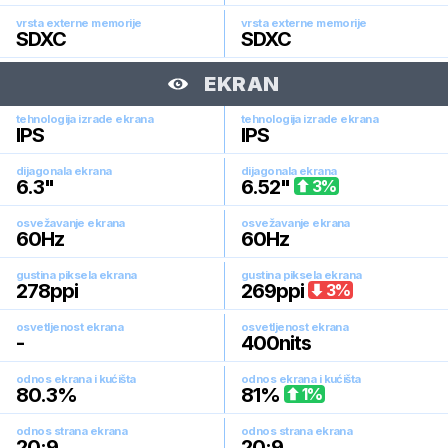
vrsta externe memorije
vrsta externe memorije
SDXC
SDXC
EKRAN
tehnologija izrade ekrana
tehnologija izrade ekrana
IPS
IPS
dijagonala ekrana
dijagonala ekrana
6.3
"
6.52
"
3
%
osvežavanje ekrana
osvežavanje ekrana
60
Hz
60
Hz
gustina piksela ekrana
gustina piksela ekrana
278
ppi
269
ppi
3
%
osvetljenost ekrana
osvetljenost ekrana
-
400
nits
odnos ekrana i kućišta
odnos ekrana i kućišta
80.3
%
81
%
1
%
odnos strana ekrana
odnos strana ekrana
20:9
20:9