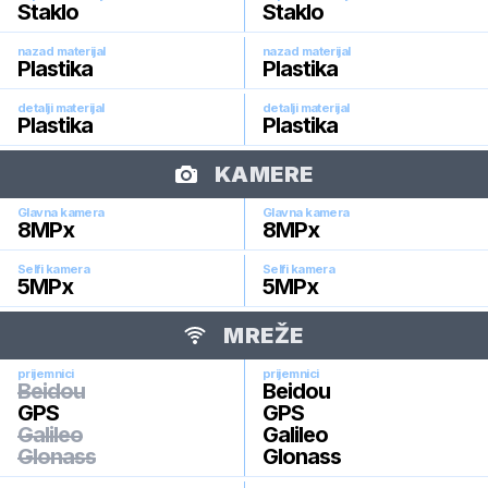
Staklo
Staklo
nazad materijal
nazad materijal
Plastika
Plastika
detalji materijal
detalji materijal
Plastika
Plastika
KAMERE
Glavna kamera
Glavna kamera
8
MPx
8
MPx
Selfi kamera
Selfi kamera
5
MPx
5
MPx
MREŽE
prijemnici
prijemnici
Beidou
Beidou
GPS
GPS
Galileo
Galileo
Glonass
Glonass