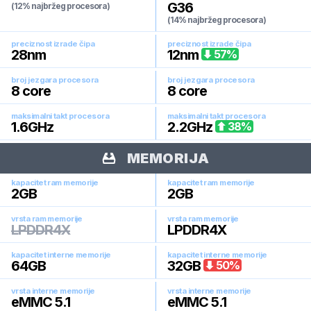
G36
(12% najbržeg procesora)
(14% najbržeg procesora)
preciznost izrade čipa
preciznost izrade čipa
28
nm
12
nm
57
%
broj jezgara procesora
broj jezgara procesora
8
core
8
core
maksimalni takt procesora
maksimalni takt procesora
1.6
GHz
2.2
GHz
38
%
MEMORIJA
kapacitet ram memorije
kapacitet ram memorije
2
GB
2
GB
vrsta ram memorije
vrsta ram memorije
LPDDR4X
LPDDR4X
kapacitet interne memorije
kapacitet interne memorije
64
GB
32
GB
50
%
vrsta interne memorije
vrsta interne memorije
eMMC 5.1
eMMC 5.1