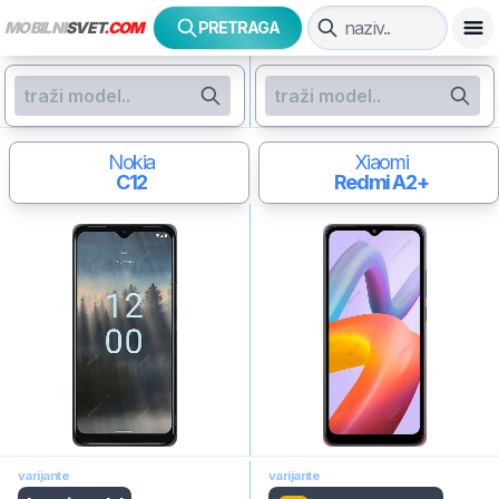
MOBILNI
SVET
.COM
PRETRAGA
Nokia
Xiaomi
C12
Redmi A2+
varijante
varijante