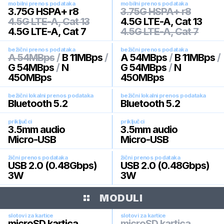
mobilni prenos podataka
mobilni prenos podataka
3.75G HSPA+ r8
3.75G HSPA+ r8
4.5G LTE-A, Cat 13
4.5G LTE-A, Cat 13
4.5G LTE-A, Cat 7
4.5G LTE-A, Cat 7
bežični prenos podataka
bežični prenos podataka
A 54MBps
/
B 11MBps
/
A 54MBps
/
B 11MBps
/
G 54MBps
/
N
G 54MBps
/
N
450MBps
450MBps
bežični lokalni prenos podataka
bežični lokalni prenos podataka
Bluetooth 5.2
Bluetooth 5.2
priključci
priključci
3.5mm audio
3.5mm audio
Micro-USB
Micro-USB
žični prenos podataka
žični prenos podataka
USB 2.0 (0.48Gbps)
USB 2.0 (0.48Gbps)
3W
3W
MODULI
slotovi za kartice
slotovi za kartice
microSD kartica
microSD kartica