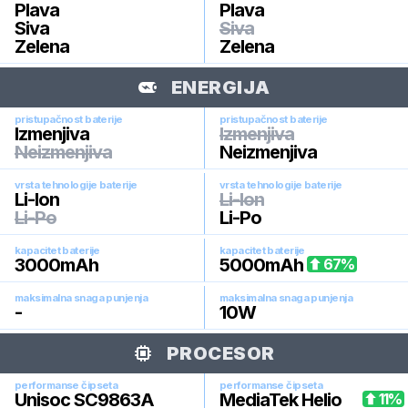
Plava
Plava
Siva
Siva
Zelena
Zelena
ENERGIJA
pristupačnost baterije
pristupačnost baterije
Izmenjiva
Izmenjiva
Neizmenjiva
Neizmenjiva
vrsta tehnologije baterije
vrsta tehnologije baterije
Li-Ion
Li-Ion
Li-Po
Li-Po
kapacitet baterije
kapacitet baterije
3000
mAh
5000
mAh
67
%
maksimalna snaga punjenja
maksimalna snaga punjenja
-
10
W
PROCESOR
performanse čipseta
performanse čipseta
Unisoc SC9863A
MediaTek Helio
11
%