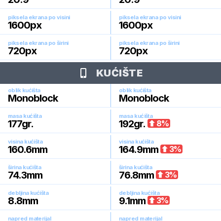
piksela ekrana po visini
piksela ekrana po visini
1600
px
1600
px
piksela ekrana po širini
piksela ekrana po širini
720
px
720
px
KUĆIŠTE
oblik kućišta
oblik kućišta
Monoblock
Monoblock
masa kućišta
masa kućišta
177
gr.
192
gr.
8
%
visina kućišta
visina kućišta
160.6
mm
164.9
mm
3
%
širina kućišta
širina kućišta
74.3
mm
76.8
mm
3
%
debljina kućišta
debljina kućišta
8.8
mm
9.1
mm
3
%
napred materijal
napred materijal