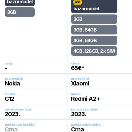
bazni model
65
€
bazni model
3GB
3GB
3GB, 64GB
4GB, 64GB
4GB, 128GB, 2x SIM
cena
cena
-
65
€*
proizvođač
proizvođač
Nokia
Xiaomi
model
model
C12
Redmi A2+
pocetak prodaje
pocetak prodaje
2023
.
2023
.
paleta boja kućišta
paleta boja kućišta
Crna
Crna