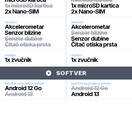
1x microSD kartica
1x microSD kartica
2x Nano-SIM
2x Nano-SIM
senzori
senzori
Akcelerometar
Akcelerometar
Senzor blizine
Senzor blizine
Senzor dubine
Senzor dubine
Čitač otiska prsta
Čitač otiska prsta
emiteri
emiteri
1x zvučnik
1x zvučnik
SOFTVER
fabrički operativni sistem
fabrički operativni sistem
Android 12 Go
Android 12 Go
Android 13
Android 13