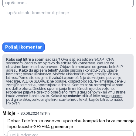
Pošalji komentar
Kako sajt filtrira spam sadržaj?
Ovaj sajt je zaštićen reCAPTCHA
sistemom. Zadržavamo pravo da editujemo komentare, kao i da ne
objavimo komentar bez provere. Objava komentara i odgovora beleži IP
adresu.
Kako da upišem tekst?
Budite pristojni i konstruktivni. Upišite
komentar, pitanje ili iskustvo. Možete ubacivati linkove, smajlije, ćirilicu,
latinicu. Pomozite drugima ili zatražite pomoć. Nije dozvoljeno psovanje,
vređanje, VELIKA SLOVA, lične poruke, kontakt podaci, reklamiranje, cene u
zemlji/inostranstvu, spominjanje admina. Komentari su namenjeni za sam
model telefona. Direktno spominjanje firmi i ličnosti nije dozvoljeno.
Probleme prijavite direktno odredjenoj firmi u delu cenovnik na vrhu strane,
imate zvonce ikonicu za to.
Kako da postavim sliku?
Idite na
imgur.com
,
podignite slike, pa kopirajte link i stavite link u tekst, koji će biti automatski
linkovan.
Miloje
•
fhg3h6qh8yqvrb3
30.09.2024 18:14h
Dobar Telefon za osnovnu upotrebu-kompaktan brza memorija
lepo kuciste-2+2+64 g memorije