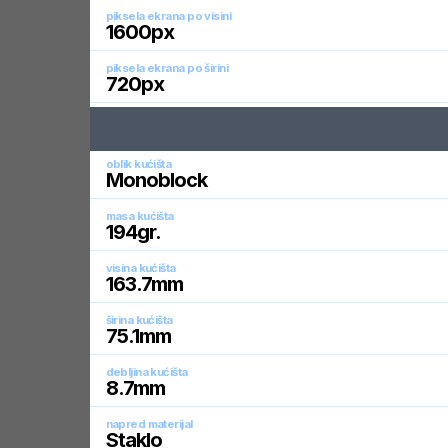
piksela ekrana po visini
1600
px
piksela ekrana po širini
720
px
oblik kućišta
Monoblock
masa kućišta
194
gr.
visina kućišta
163.7
mm
širina kućišta
75.1
mm
debljina kućišta
8.7
mm
napred materijal
Staklo