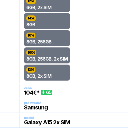
125
€
6GB, 2x SIM
145
€
8GB
161
€
8GB, 256GB
160
€
8GB, 256GB, 2x SIM
135
€
8GB, 2x SIM
cena
104
€*
65
proizvođač
Samsung
model
Galaxy A15 2x SIM