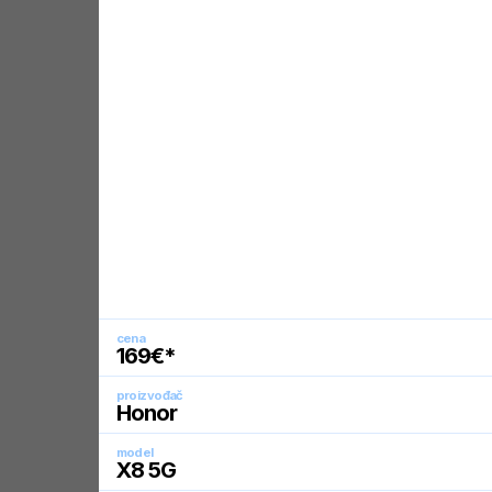
cena
169
€*
proizvođač
Honor
model
X8 5G