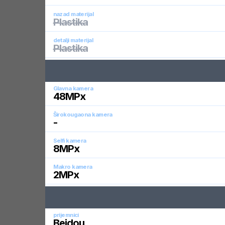
nazad materijal
Plastika
detalji materijal
Plastika
Glavna kamera
48
MPx
Širokougaona kamera
-
Selfi kamera
8
MPx
Makro kamera
2
MPx
prijemnici
Beidou