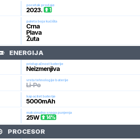
pocetak prodaje
2023
.
1
paleta boja kućišta
Crna
Plava
Žuta
ENERGIJA
pristupačnost baterije
Neizmenjiva
vrsta tehnologije baterije
Li-Po
kapacitet baterije
5000
mAh
maksimalna snaga punjenja
25
W
14
%
PROCESOR