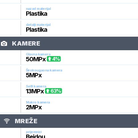
nazad materijal
Plastika
detalji materijal
Plastika
KAMERE
Glavna kamera
50
MPx
4
%
Širokougaona kamera
5
MPx
Selfi kamera
13
MPx
63
%
Makro kamera
2
MPx
MREŽE
prijemnici
Beidou