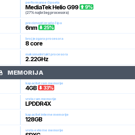
performanse čipseta
MediaTek Helio G99
9
%
(27% najbržeg procesora)
preciznost izrade čipa
6
nm
25
%
broj jezgara procesora
8
core
maksimalni takt procesora
2.22
GHz
MEMORIJA
kapacitet ram memorije
4
GB
33
%
vrsta ram memorije
LPDDR4X
kapacitet interne memorije
128
GB
vrsta externe memorije