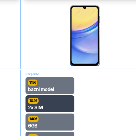
varijante
115
€
bazni model
104
€
2x SIM
140
€
6GB