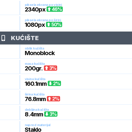
piksela ekrana po visini
2340
px
46
%
piksela ekrana po širini
1080
px
50
%
KUĆIŠTE
oblik kućišta
Monoblock
masa kućišta
200
gr.
3
%
visina kućišta
160.1
mm
2
%
širina kućišta
76.8
mm
2
%
debljina kućišta
8.4
mm
3
%
napred materijal
Staklo