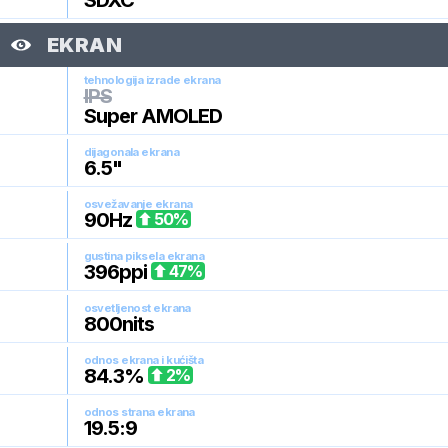
SDXC
EKRAN
tehnologija izrade ekrana
IPS
Super AMOLED
dijagonala ekrana
6.5
"
osvežavanje ekrana
90
Hz
50
%
gustina piksela ekrana
396
ppi
47
%
osvetljenost ekrana
800
nits
odnos ekrana i kućišta
84.3
%
2
%
odnos strana ekrana
19.5:9