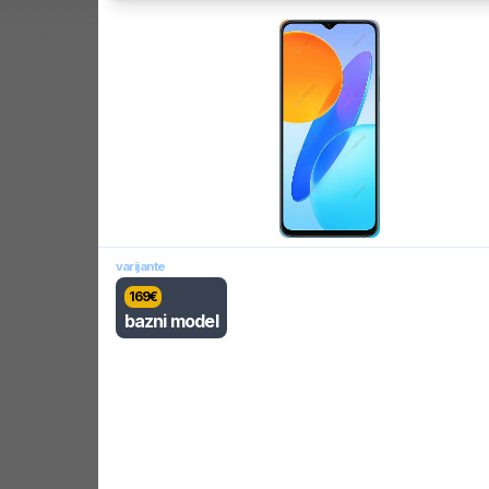
varijante
169
€
bazni model