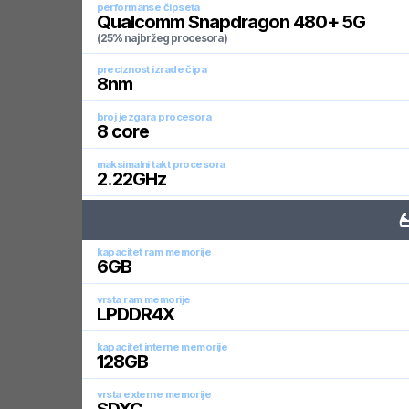
performanse čipseta
Qualcomm Snapdragon 480+ 5G
(25% najbržeg procesora)
preciznost izrade čipa
8
nm
broj jezgara procesora
8
core
maksimalni takt procesora
2.22
GHz
kapacitet ram memorije
6
GB
vrsta ram memorije
LPDDR4X
kapacitet interne memorije
128
GB
vrsta externe memorije