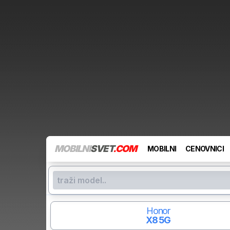
MOBILNI
SVET
.COM
MOBILNI
CENOVNICI
Honor
X8 5G