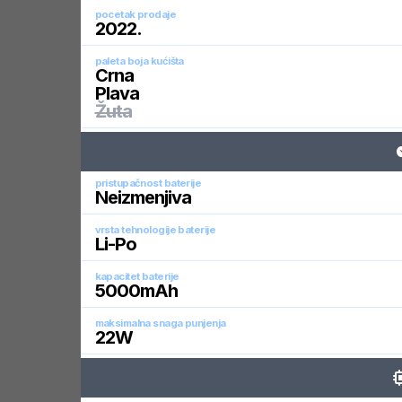
pocetak prodaje
2022
.
paleta boja kućišta
Crna
Plava
Žuta
pristupačnost baterije
Neizmenjiva
vrsta tehnologije baterije
Li-Po
kapacitet baterije
5000
mAh
maksimalna snaga punjenja
22
W