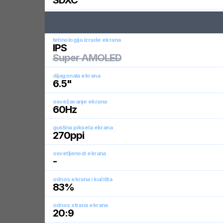
SDXC
tehnologija izrade ekrana
IPS
Super AMOLED
dijagonala ekrana
6.5
"
osvežavanje ekrana
60
Hz
gustina piksela ekrana
270
ppi
osvetljenost ekrana
-
odnos ekrana i kućišta
83
%
odnos strana ekrana
20:9