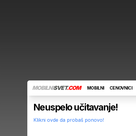
MOBILNI
SVET
.COM
MOBILNI
CENOVNICI
Neuspelo učitavanje!
Klikni ovde da probaš ponovo!