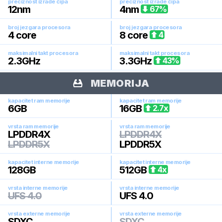
preciznost izrade čipa
preciznost izrade čipa
12
nm
4
nm
67
%
broj jezgara procesora
broj jezgara procesora
4
core
8
core
4
maksimalni takt procesora
maksimalni takt procesora
2.3
GHz
3.3
GHz
43
%
MEMORIJA
kapacitet ram memorije
kapacitet ram memorije
6
GB
16
GB
2.7
x
vrsta ram memorije
vrsta ram memorije
LPDDR4X
LPDDR4X
LPDDR5X
LPDDR5X
kapacitet interne memorije
kapacitet interne memorije
128
GB
512
GB
4
x
vrsta interne memorije
vrsta interne memorije
UFS 4.0
UFS 4.0
vrsta externe memorije
vrsta externe memorije
SDXC
SDXC