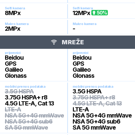
Selfi kamera
Selfi kamera
8
MPx
12
MPx
50
%
Makro kamera
Makro kamera
2
MPx
-
MREŽE
prijemnici
prijemnici
Beidou
Beidou
GPS
GPS
Galileo
Galileo
Glonass
Glonass
mobilni prenos podataka
mobilni prenos podataka
3.5G HSPA
3.5G HSPA
3.75G HSPA+ r8
3.75G HSPA+ r8
4.5G LTE-A, Cat 13
4.5G LTE-A, Cat 13
LTE-A
LTE-A
NSA 5G+4G mmWave
NSA 5G+4G mmWave
NSA 5G+4G sub6
NSA 5G+4G sub6
SA 5G mmWave
SA 5G mmWave