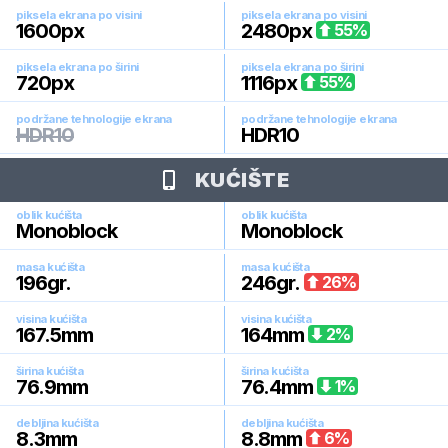
piksela ekrana po visini
piksela ekrana po visini
1600
px
2480
px
55
%
piksela ekrana po širini
piksela ekrana po širini
720
px
1116
px
55
%
podržane tehnologije ekrana
podržane tehnologije ekrana
HDR10
HDR10
KUĆIŠTE
oblik kućišta
oblik kućišta
Monoblock
Monoblock
masa kućišta
masa kućišta
196
gr.
246
gr.
26
%
visina kućišta
visina kućišta
167.5
mm
164
mm
2
%
širina kućišta
širina kućišta
76.9
mm
76.4
mm
1
%
debljina kućišta
debljina kućišta
8.3
mm
8.8
mm
6
%