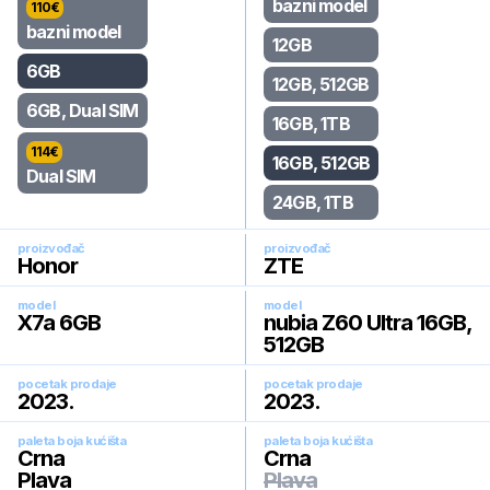
bazni model
110
€
bazni model
12GB
6GB
12GB, 512GB
6GB, Dual SIM
16GB, 1TB
114
€
16GB, 512GB
Dual SIM
24GB, 1TB
proizvođač
proizvođač
Honor
ZTE
model
model
X7a 6GB
nubia Z60 Ultra 16GB,
512GB
pocetak prodaje
pocetak prodaje
2023
.
2023
.
paleta boja kućišta
paleta boja kućišta
Crna
Crna
Plava
Plava