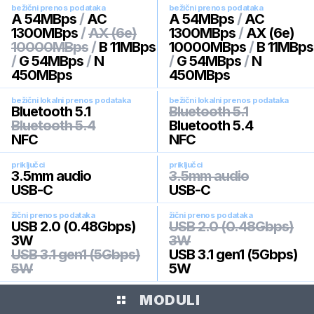
bežični prenos podataka
bežični prenos podataka
A 54MBps
/
AC
A 54MBps
/
AC
1300MBps
/
AX (6e)
1300MBps
/
AX (6e)
10000MBps
/
B 11MBps
10000MBps
/
B 11MBps
/
G 54MBps
/
N
/
G 54MBps
/
N
450MBps
450MBps
bežični lokalni prenos podataka
bežični lokalni prenos podataka
Bluetooth 5.1
Bluetooth 5.1
Bluetooth 5.4
Bluetooth 5.4
NFC
NFC
priključci
priključci
3.5mm audio
3.5mm audio
USB-C
USB-C
žični prenos podataka
žični prenos podataka
USB 2.0 (0.48Gbps)
USB 2.0 (0.48Gbps)
3W
3W
USB 3.1 gen1 (5Gbps)
USB 3.1 gen1 (5Gbps)
5W
5W
MODULI