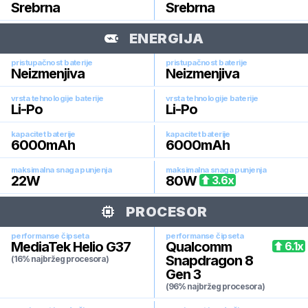
Srebrna
Srebrna
ENERGIJA
pristupačnost baterije
pristupačnost baterije
Neizmenjiva
Neizmenjiva
vrsta tehnologije baterije
vrsta tehnologije baterije
Li-Po
Li-Po
kapacitet baterije
kapacitet baterije
6000
mAh
6000
mAh
maksimalna snaga punjenja
maksimalna snaga punjenja
22
W
80
W
3.6
x
PROCESOR
performanse čipseta
performanse čipseta
MediaTek Helio G37
Qualcomm
6.1
x
Snapdragon 8
(16% najbržeg procesora)
Gen 3
(96% najbržeg procesora)