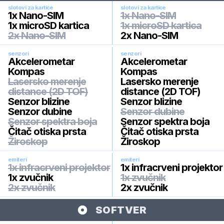
slotovi za kartice
slotovi za kartice
1x Nano-SIM
1x Nano-SIM
1x microSD kartica
1x microSD kartica
2x Nano-SIM
2x Nano-SIM
senzori
senzori
Akcelerometar
Akcelerometar
Kompas
Kompas
Lasersko merenje
Lasersko merenje
distance (2D TOF)
distance (2D TOF)
Senzor blizine
Senzor blizine
Senzor dubine
Senzor dubine
Senzor spektra boja
Senzor spektra boja
Čitač otiska prsta
Čitač otiska prsta
Žiroskop
Žiroskop
emiteri
emiteri
1x infracrveni projektor
1x infracrveni projektor
1x zvučnik
1x zvučnik
2x zvučnik
2x zvučnik
SOFTVER