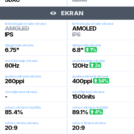
EKRAN
tehnologija izrade ekrana
tehnologija izrade ekrana
AMOLED
AMOLED
IPS
IPS
dijagonala ekrana
dijagonala ekrana
6.75
"
6.8
"
1
%
osvežavanje ekrana
osvežavanje ekrana
60
Hz
120
Hz
2
x
gustina piksela ekrana
gustina piksela ekrana
260
ppi
400
ppi
54
%
osvetljenost ekrana
osvetljenost ekrana
-
1500
nits
odnos ekrana i kućišta
odnos ekrana i kućišta
85.4
%
89.1
%
4
%
odnos strana ekrana
odnos strana ekrana
20:9
20:9