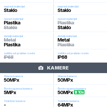
napred materijal
napred materijal
Staklo
Staklo
nazad materijal
nazad materijal
Plastika
Plastika
Staklo
Staklo
detalji materijal
detalji materijal
Metal
Metal
Plastika
Plastika
zaštita od prašine i vode
zaštita od prašine i vode
IP68
IP68
KAMERE
Glavna kamera
Glavna kamera
50
MPx
50
MPx
Širokougaona kamera
Širokougaona kamera
5
MPx
50
MPx
10
x
Telefoto kamera
Telefoto kamera
-
64
MPx