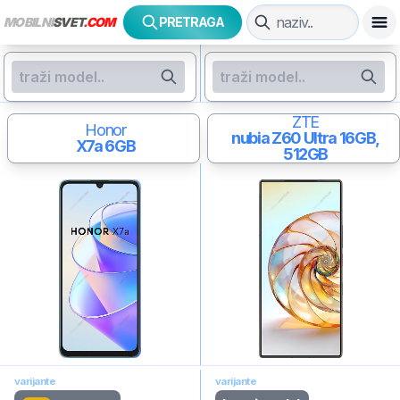
MOBILNI
SVET
.COM
PRETRAGA
ZTE
Honor
nubia Z60 Ultra
16GB,
X7a
6GB
512GB
varijante
varijante