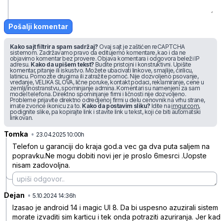
Pošalji komentar
Kako sajt filtrira spam sadržaj?
Ovaj sajt je zaštićen reCAPTCHA
sistemom. Zadržavamo pravo da editujemo komentare, kao i da ne
objavimo komentar bez provere. Objava komentara i odgovora beleži IP
adresu.
Kako da upišem tekst?
Budite pristojni i konstruktivni. Upišite
komentar, pitanje ili iskustvo. Možete ubacivati linkove, smajlije, ćirilicu,
latinicu. Pomozite drugima ili zatražite pomoć. Nije dozvoljeno psovanje,
vređanje, VELIKA SLOVA, lične poruke, kontakt podaci, reklamiranje, cene u
zemlji/inostranstvu, spominjanje admina. Komentari su namenjeni za sam
model telefona. Direktno spominjanje firmi i ličnosti nije dozvoljeno.
Probleme prijavite direktno odredjenoj firmi u delu cenovnik na vrhu strane,
imate zvonce ikonicu za to.
Kako da postavim sliku?
Idite na
imgur.com
,
podignite slike, pa kopirajte link i stavite link u tekst, koji će biti automatski
linkovan.
Tomka
•
zvbmy5hhdfm41y9
23.04.2025 10:00h
Telefon u garanciji do kraja god.a vec ga dva puta saljem na
popravku.Ne mogu dobiti novi jer je proslo 6mesrci .Uopste
nisam zadovoljna.
Dejan
•
lqk79qb258763rq
5.10.2024 14:36h
Izasao je android 14 i magic UI 8. Da bi uspesno azuzirali sistem
morate izvaditi sim karticu i tek onda potraziti azuriranja. Jer kad