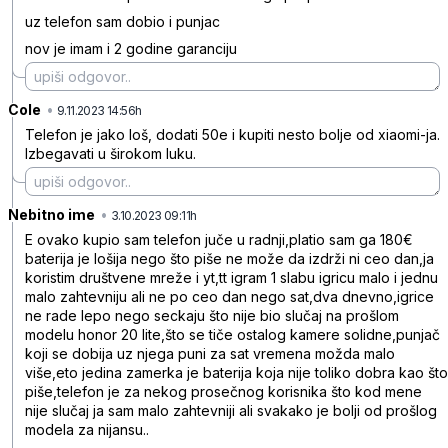
uz telefon sam dobio i punjac
nov je imam i 2 godine garanciju
Cole
•
k78xjxwfvpskg20
9.11.2023 14:56h
Telefon je jako loš, dodati 50e i kupiti nesto bolje od xiaomi-ja.
Izbegavati u širokom luku.
Nebitno ime
•
yj1cpz23z4hkhdg
3.10.2023 09:11h
E ovako kupio sam telefon juče u radnji,platio sam ga 180€
baterija je lošija nego što piše ne može da izdrži ni ceo dan,ja
koristim društvene mreže i yt,tt igram 1 slabu igricu malo i jednu
malo zahtevniju ali ne po ceo dan nego sat,dva dnevno,igrice
ne rade lepo nego seckaju što nije bio slučaj na prošlom
modelu honor 20 lite,što se tiče ostalog kamere solidne,punjač
koji se dobija uz njega puni za sat vremena možda malo
više,eto jedina zamerka je baterija koja nije toliko dobra kao što
piše,telefon je za nekog prosečnog korisnika što kod mene
nije slučaj ja sam malo zahtevniji ali svakako je bolji od prošlog
modela za nijansu..