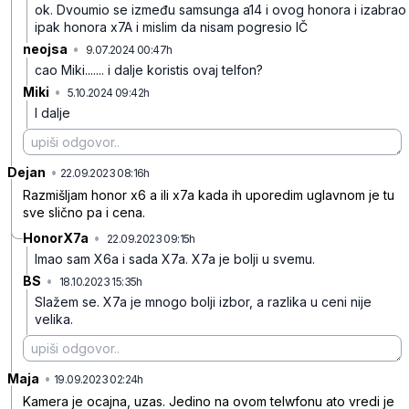
ok. Dvoumio se između samsunga a14 i ovog honora i izabrao
ipak honora x7A i mislim da nisam pogresio IČ
neojsa
•
9.07.2024 00:47h
n8x0gw2f7c9lsw7
cao Miki....... i dalje koristis ovaj telfon?
Miki
•
5.10.2024 09:42h
qc8jg5y5ylv1xvy
I dalje
Dejan
•
gkkr8nbdz3z3hcg
22.09.2023 08:16h
Razmišljam honor x6 a ili x7a kada ih uporedim uglavnom je tu
sve slično pa i cena.
HonorX7a
•
22.09.2023 09:15h
nb84w2wy3scttzn
Imao sam X6a i sada X7a. X7a je bolji u svemu.
BS
•
18.10.2023 15:35h
fm8jlxx53bmxphy
Slažem se. X7a je mnogo bolji izbor, a razlika u ceni nije
velika.
Maja
•
4bvr55ghkt48gzn
19.09.2023 02:24h
Kamera je ocajna, uzas. Jedino na ovom telwfonu ato vredi je