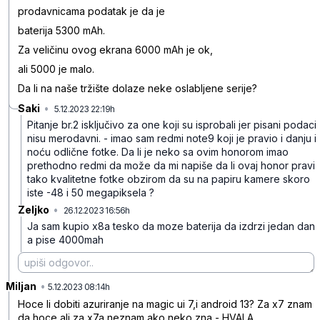
prodavnicama podatak je da je
baterija 5300 mAh.
Za veličinu ovog ekrana 6000 mAh je ok,
ali 5000 je malo.
Da li na naše tržište dolaze neke oslabljene serije?
Saki
•
5.12.2023 22:19h
ypl43k6jp1w32s1
Pitanje br.2 isključivo za one koji su isprobali jer pisani podaci
nisu merodavni.
- imao sam redmi note9 koji je pravio i danju i
noću odlične fotke. Da li je neko sa ovim honorom imao
prethodno redmi da može da mi napiše da li ovaj honor pravi
tako kvalitetne fotke obzirom da su na papiru kamere skoro
iste -48 i 50 megapiksela ?
Zeljko
•
26.12.2023 16:56h
s5qcly8xlh2njwv
Ja sam kupio x8a tesko da moze baterija da izdrzi jedan dan
a pise 4000mah
Miljan
•
b10w7d56bdx07gk
5.12.2023 08:14h
Hoce li dobiti azuriranje na magic ui 7,i android 13? Za x7 znam
da hoce ali za x7a neznam,ako neko zna - HVALA