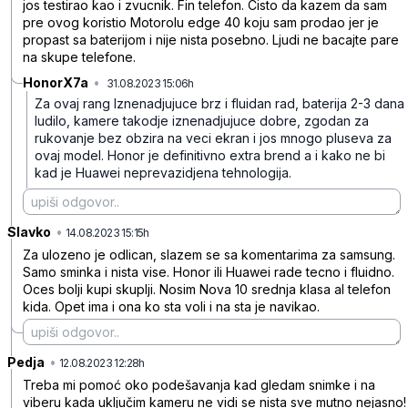
jos testirao kao i zvucnik. Fin telefon. Cisto da kazem da sam
pre ovog koristio Motorolu edge 40 koju sam prodao jer je
propast sa baterijom i nije nista posebno. Ljudi ne bacajte pare
na skupe telefone.
HonorX7a
•
31.08.2023 15:06h
cqmzvl96w6khvbv
Za ovaj rang Iznenadjujuce brz i fluidan rad, baterija 2-3 dana
ludilo, kamere takodje iznenadjujuce dobre, zgodan za
rukovanje bez obzira na veci ekran i jos mnogo pluseva za
ovaj model. Honor je definitivno extra brend a i kako ne bi
kad je Huawei neprevazidjena tehnologija.
Slavko
•
2nzk61d7z3q7k64
14.08.2023 15:15h
Za ulozeno je odlican, slazem se sa komentarima za samsung.
Samo sminka i nista vise. Honor ili Huawei rade tecno i fluidno.
Oces bolji kupi skuplji. Nosim Nova 10 srednja klasa al telefon
kida. Opet ima i ona ko sta voli i na sta je navikao.
Pedja
•
mlgmqrt7f5jwzkm
12.08.2023 12:28h
Treba mi pomoć oko podešavanja kad gledam snimke i na
viberu kada uključim kameru ne vidi se nista sve mutno nejasno!