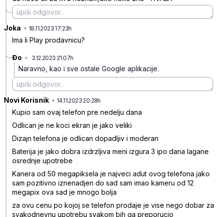
Joka
•
1gysbczp2ydjc94
18.11.2023 17:23h
Ima li Play prodavnicu?
Đo
•
3.12.2023 21:07h
sbz68j5jzlplfnw
Naravno, kao i sve ostale Google aplikacije.
Novi Korisnik
•
0ldl5llxj51nsh3
14.11.2023 20:28h
Kupio sam ovaj telefon pre nedelju dana
Odlican je ne koci ekran je jako veliki
Dizajn telefona je odlican dopadljiv i moderan
Baterija je jako dobra izdrzljiva meni izgura 3 ipo dana lagane
osrednje upotrebe
Kanera od 50 megapiksela je najveci adut ovog telefona jako
sam pozitivno iznenadjen do sad sam imao kameru od 12
megapix ova sad je mnogo bolja
za ovu cenu po kojoj se telefon prodaje je vise nego dobar za
svakodnevnu upotrebu svakom bih ga preporucio