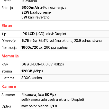
1x zvučnik
Emiteri
6000
mAh
Li-Po
neizmenjiva
Baterija
22
W
kabl punjenje
5
W
kabl reverzno
Ekran
IPS LCD
(LCD)
, okvir Droplet
Tip
6.75
inča
, 85.4% veličina ekrana
, 20:9 odnos strana
Dimenzije
1600
x
720
px
,
260
ppi gustina
Rezolucija
Memorija
6
GB
LPDDR4X
0.6V
4
Gbps
RAM
128
GB
/
Mbps
Interna
SDXC
kartica
Eksterna
Kamere
4
kamera
,
foto
50
Mpx
Sumarno
selfi kamera uski usek u ekranu (Droplet)
max otvor blende
F/
1.8
Optika