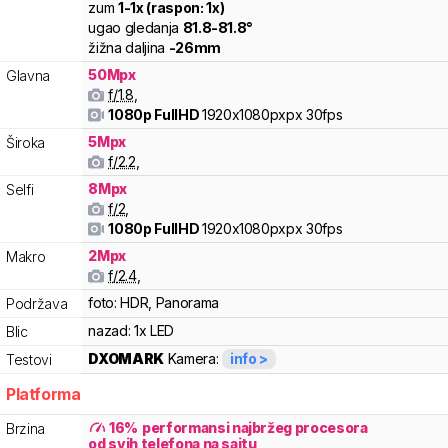
zum
1
-
1
x (raspon:
1
x)
ugao gledanja
81.8
-
81.8
°
žižna daljina
-
26
mm
50
Mpx
Glavna
f/
1.8
,
1080p FullHD
1920x1080pxpx
30fps
5
Mpx
Široka
f/
2.2
,
8
Mpx
Selfi
f/
2
,
1080p FullHD
1920x1080pxpx
30fps
2
Mpx
Makro
f/
2.4
,
foto:
HDR, Panorama
Podržava
nazad:
1x LED
Blic
DXOMARK
Kamera:
info >
Testovi
Platforma
16
%
performansi najbržeg procesora
Brzina
od svih telefona na sajtu