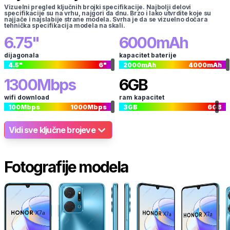
Vizuelni pregled ključnih brojki specifikacije. Najbolji delovi
specifikacije su na vrhu, najgori da dnu. Brzo i lako utvrdite koje su
najjače i najslabije strane modela. Svrha je da se vizuelno dočara
tehnička specifikacija modela na skali.
6.75
"
6000
mAh
dijagonala
kapacitet baterije
4.5
"
6
"
2000
mAh
4000
mAh
1300
Mbps
6
GB
wifi download
ram kapacitet
100
Mbps
1000
Mbps
3
GB
6
GB
Vidi sve ključne brojeve
Fotografije modela