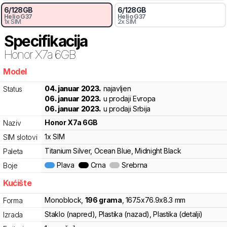
6
/
128
GB
6
/
128
GB
Helio
G37
Helio
G37
1x SIM
2x SIM
Specifikacija
Honor
X7a 6GB
Model
hq89t
04. januar 2023.
najavljen
Status
06. januar 2023.
u prodaji Evropa
06. januar 2023.
u prodaji Srbija
Honor
X7a 6GB
Naziv
1x SIM
SIM slotovi
Titanium Silver, Ocean Blue, Midnight Black
Paleta
Plava
Crna
Srebrna
Boje
Kućište
Monoblock
,
196
grama
,
167.5
x
76.9
x
8.3
mm
Forma
Staklo (napred), Plastika (nazad), Plastika (detalji)
Izrada