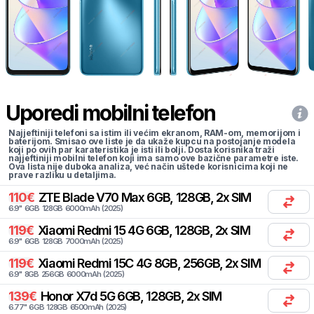
Uporedi mobilni telefon
Najjeftiniji telefoni sa istim ili većim ekranom, RAM-om, memorijom i
baterijom. Smisao ove liste je da ukaže kupcu na postojanje modela
koji po ovih par karateristika je isti ili bolji. Dosta korisnika traži
najjeftiniji mobilni telefon koji ima samo ove bazične parametre iste.
Ova lista nije duboka analiza, već način uštede korisnicima koji ne
prave razliku u detaljima.
110
€
ZTE
Blade V70 Max 6GB, 128GB, 2x SIM
6.9
"
6
GB
128
GB
6000
mAh
(
2025
)
119
€
Xiaomi
Redmi 15 4G 6GB, 128GB, 2x SIM
6.9
"
6
GB
128
GB
7000
mAh
(
2025
)
119
€
Xiaomi
Redmi 15C 4G 8GB, 256GB, 2x SIM
6.9
"
8
GB
256
GB
6000
mAh
(
2025
)
139
€
Honor
X7d 5G 6GB, 128GB, 2x SIM
6.77
"
6
GB
128
GB
6500
mAh
(
2025
)