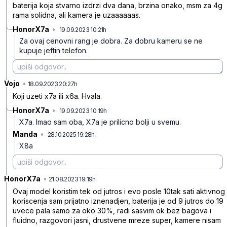
baterija koja stvarno izdrzi dva dana, brzina onako, msm za 4g
rama solidna, ali kamera je uzaaaaaas.
HonorX7a
•
19.09.2023 10:21h
zv22wgd4nppkw59
Za ovaj cenovni rang je dobra. Za dobru kameru se ne
kupuje jeftin telefon.
Vojo
•
7f6g8928z6q7gny
18.09.2023 20:27h
Koji uzeti x7a ili x6a. Hvala.
HonorX7a
•
19.09.2023 10:19h
kh1j13bxxdnwsp1
X7a. Imao sam oba, X7a je prilicno bolji u svemu.
Manda
•
28.10.2025 19:28h
9b12cns0k19j267
X8a
HonorX7a
•
1l2hp2ztmlc05x0
21.08.2023 19:19h
Ovaj model koristim tek od jutros i evo posle 10tak sati aktivnog
koriscenja sam prijatno iznenadjen, baterija je od 9 jutros do 19
uvece pala samo za oko 30%, radi sasvim ok bez bagova i
fluidno, razgovori jasni, drustvene mreze super, kamere nisam