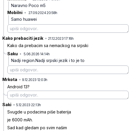
Naravno Poco m5
Mobilni
•
27.09.2024 20:58h
bxjfn3fmnl804yp
Samo huawei
Kako prebaciti jezik
•
g3n148wlj41nr1k
21.12.2023 17:16h
Kako da prebacim sa nemackog na srpski
Saku
•
5.06.2026 14:14h
v2qm5tmwj6c3pvc
Nadji region.Nadji srpski jezik i to je to
Mrkota
•
ffpv66kgh4ml3nx
9.12.2023 12:03h
Android 13?
Saki
•
ry5czgbcxnz7z3f
5.12.2023 22:13h
Svugde u podacima piše baterija
je 6000 mAh.
Sad kad gledam po svim našim