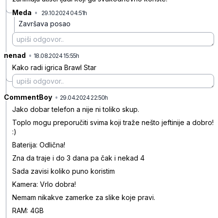
Meda
•
29.10.2024 04:51h
zkgg1xs8825sr2j
Završava posao
nenad
•
h24hsd1c58r32bd
18.08.2024 15:55h
Kako radi igrica Brawl Star
CommentBoy
•
fs58q6324jt58n8
29.04.2024 22:50h
Jako dobar telefon a nije ni toliko skup.
Toplo mogu preporučiti svima koji traže nešto jeftinije a dobro!
:)
Baterija: Odlična!
Zna da traje i do 3 dana pa čak i nekad 4
Sada zavisi koliko puno koristim
Kamera: Vrlo dobra!
Nemam nikakve zamerke za slike koje pravi.
RAM: 4GB