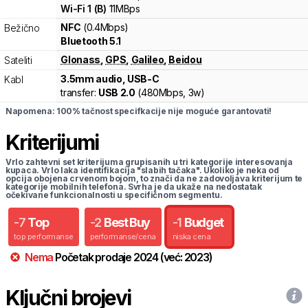
Wi-Fi
1
(
B
)
11
MBps
NFC
(0.4Mbps)
Bežično
Bluetooth 5.1
Glonass
,
GPS
,
Galileo
,
Beidou
Sateliti
3.5mm audio, USB-C
Kabl
transfer:
USB 2.0
(
480Mbps,
3w
)
Napomena: 100% tačnost specifkacije nije moguće garantovati!
Kriterijumi
Vrlo zahtevni set kriterijuma grupisanih u tri kategorije interesovanja
kupaca. Vrlo laka identifikacija "slabih tačaka". Ukoliko je neka od
opcija obojena crvenom bojom, to znači da ne zadovoljava kriterijum te
kategorije mobilnih telefona. Svrha je da ukaže na nedostatak
očekivane funkcionalnosti u specifičnom segmentu.
-
7
Top
-
2
Best Buy
-
1
Budget
top performanse
performanse/cena
niska cena
Nema
Početak prodaje
2024
(već:
2023
)
Ključni brojevi