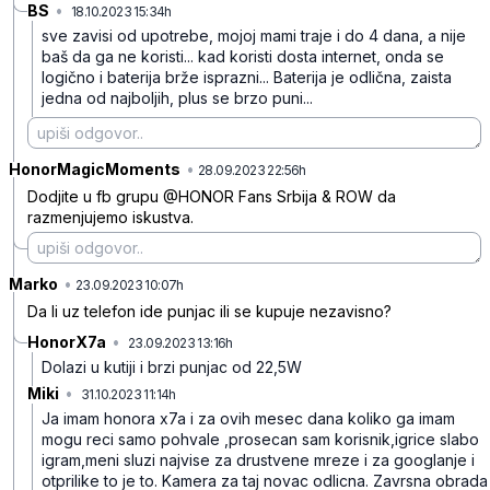
BS
•
18.10.2023 15:34h
s87zntzxvvj0xv3
sve zavisi od upotrebe, mojoj mami traje i do 4 dana, a nije
baš da ga ne koristi... kad koristi dosta internet, onda se
logično i baterija brže isprazni... Baterija je odlična, zaista
jedna od najboljih, plus se brzo puni...
HonorMagicMoments
•
n29xhqtlt636ckc
28.09.2023 22:56h
Dodjite u fb grupu @HONOR Fans Srbija & ROW da
razmenjujemo iskustva.
Marko
•
6m9gplbfkhqcy6c
23.09.2023 10:07h
Da li uz telefon ide punjac ili se kupuje nezavisno?
HonorX7a
•
23.09.2023 13:16h
dcwb0r8s003yb7h
Dolazi u kutiji i brzi punjac od 22,5W
Miki
•
31.10.2023 11:14h
ks2x1zk7jbhj9xk
Ja imam honora x7a i za ovih mesec dana koliko ga imam
mogu reci samo pohvale ,prosecan sam korisnik,igrice slabo
igram,meni sluzi najvise za drustvene mreze i za googlanje i
otprilike to je to. Kamera za taj novac odlicna. Zavrsna obrada