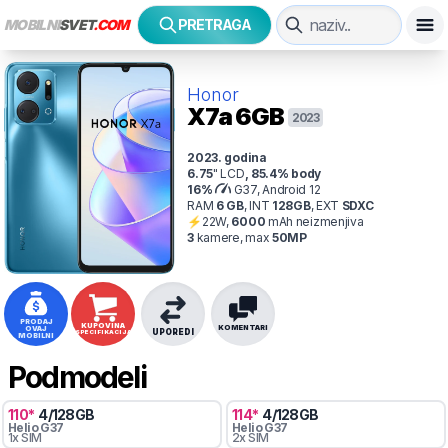
MOBILNI
SVET
.COM
PRETRAGA
Honor
X7a
6GB
2023
2023
. godina
6.75
"
LCD
,
85.4
% body
16
%
G37, Android 12
RAM
6
GB
,
INT
128
GB
,
EXT
SDXC
⚡
22
W,
6000
mAh
neizmenjiva
3
kamer
e
, max
50
MP
PRODAJ
KUPOVINA
KOMENTARI
OVAJ
UPOREDI
SPECIFIKACIJA
MOBILNI
Podmodeli
110
*
4
/
128
GB
114
*
4
/
128
GB
Helio
G37
Helio
G37
1x SIM
2x SIM