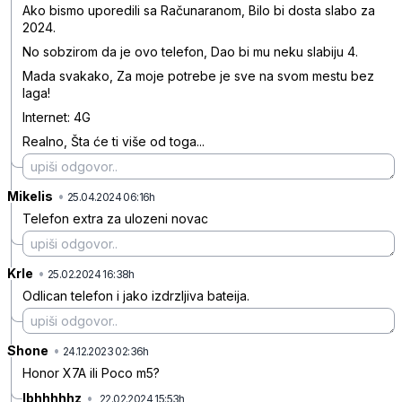
Ako bismo uporedili sa Računaranom, Bilo bi dosta slabo za
2024.
No sobzirom da je ovo telefon, Dao bi mu neku slabiju 4.
Mada svakako, Za moje potrebe je sve na svom mestu bez
laga!
Internet: 4G
Realno, Šta će ti više od toga...
Mikelis
•
xjslz8s5y893l19
25.04.2024 06:16h
Telefon extra za ulozeni novac
Krle
•
8jmkjrt69jhf1g0
25.02.2024 16:38h
Odlican telefon i jako izdrzljiva bateija.
Shone
•
rqgrdk6rnx922qn
24.12.2023 02:36h
Honor X7A ili Poco m5?
Ibhhhhhz
•
22.02.2024 15:53h
jzkfnw51b0csbbj