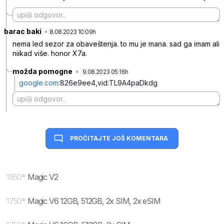
barac baki
•
wtx9jf4nwgy16db
8.08.2023 10:09h
nema led sezor za obaveštenja. to mu je mana. sad ga imam ali
niikad više. honor X7a.
možda pomogne
•
9.08.2023 05:16h
dcxw7vj3xx8jbh2
google.com
:826e9ee4,vid:TL9A4paDkdg
PROČITAJTE JOŠ KOMENTARA
1950
*
Magic V2
1750
*
Magic V6 12GB, 512GB, 2x SIM, 2x eSIM