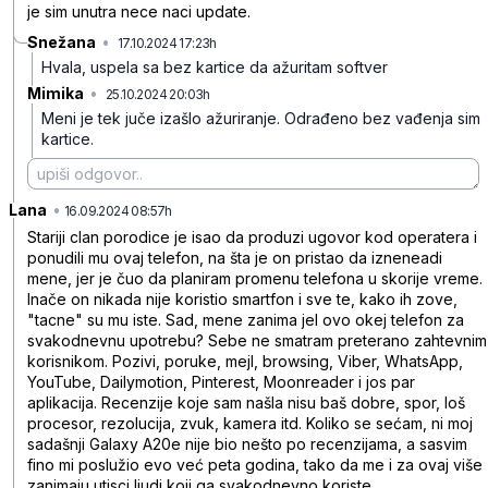
je sim unutra nece naci update.
Snežana
•
17.10.2024 17:23h
s9t4vfrgfkrbgqh
Hvala, uspela sa bez kartice da ažuritam softver
Mimika
•
25.10.2024 20:03h
q9lxjqv0k5vwtf8
Meni je tek juče izašlo ažuriranje. Odrađeno bez vađenja sim
kartice.
Lana
•
f8tqdp5v0463t8q
16.09.2024 08:57h
Stariji clan porodice je isao da produzi ugovor kod operatera i
ponudili mu ovaj telefon, na šta je on pristao da izneneadi
mene, jer je čuo da planiram promenu telefona u skorije vreme.
Inače on nikada nije koristio smartfon i sve te, kako ih zove,
"tacne" su mu iste. Sad, mene zanima jel ovo okej telefon za
svakodnevnu upotrebu? Sebe ne smatram preterano zahtevnim
korisnikom. Pozivi, poruke, mejl, browsing, Viber, WhatsApp,
YouTube, Dailymotion, Pinterest, Moonreader i jos par
aplikacija. Recenzije koje sam našla nisu baš dobre, spor, loš
procesor, rezolucija, zvuk, kamera itd. Koliko se sećam, ni moj
sadašnji Galaxy A20e nije bio nešto po recenzijama, a sasvim
fino mi poslužio evo već peta godina, tako da me i za ovaj više
zanimaju utisci ljudi koji ga svakodnevno koriste.