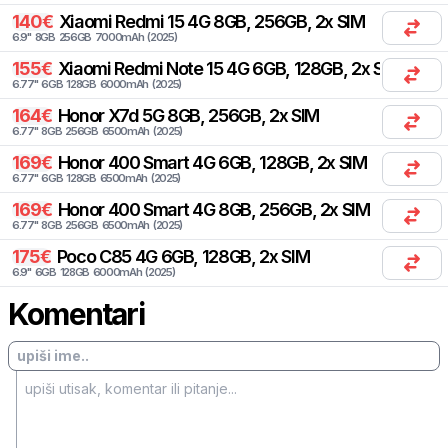
140
€
Xiaomi
Redmi 15 4G 8GB, 256GB, 2x SIM
6.9
"
8
GB
256
GB
7000
mAh
(
2025
)
155
€
Xiaomi
Redmi Note 15 4G 6GB, 128GB, 2x SIM
6.77
"
6
GB
128
GB
6000
mAh
(
2025
)
164
€
Honor
X7d 5G 8GB, 256GB, 2x SIM
6.77
"
8
GB
256
GB
6500
mAh
(
2025
)
169
€
Honor
400 Smart 4G 6GB, 128GB, 2x SIM
6.77
"
6
GB
128
GB
6500
mAh
(
2025
)
169
€
Honor
400 Smart 4G 8GB, 256GB, 2x SIM
6.77
"
8
GB
256
GB
6500
mAh
(
2025
)
175
€
Poco
C85 4G 6GB, 128GB, 2x SIM
6.9
"
6
GB
128
GB
6000
mAh
(
2025
)
Komentari