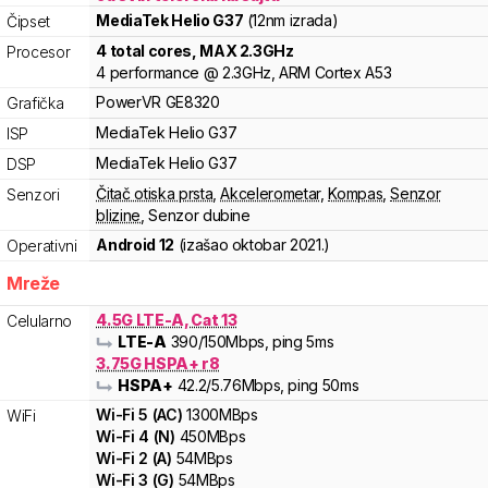
MediaTek
Helio
G37
(12nm izrada)
Čipset
4
total cores
, MAX
2.3
GHz
Procesor
4
performance
@
2.3
GHz,
ARM
Cortex
A53
PowerVR
GE8320
Grafička
MediaTek
Helio
G37
ISP
MediaTek
Helio
G37
DSP
Čitač otiska prsta
,
Akcelerometar
,
Kompas
,
Senzor
Senzori
blizine
,
Senzor dubine
Android 12
(izašao
oktobar 2021.
)
Operativni
Mreže
4.5G LTE-A, Cat 13
Celularno
LTE-A
390
/150
Mbps
, ping 5ms
3.75G HSPA+ r8
HSPA+
42.2
/5.76
Mbps
, ping 50ms
Wi-Fi
5
(
AC
)
1300
MBps
WiFi
Wi-Fi
4
(
N
)
450
MBps
Wi-Fi
2
(
A
)
54
MBps
Wi-Fi
3
(
G
)
54
MBps