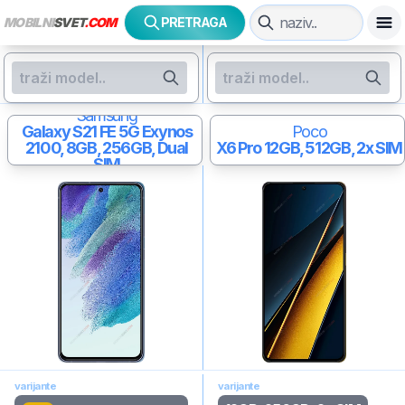
MOBILNI
SVET
.COM
PRETRAGA
Samsung
Galaxy S21 FE 5G
Exynos
Poco
2100, 8GB, 256GB, Dual
X6 Pro
12GB, 512GB, 2x SIM
SIM
varijante
varijante