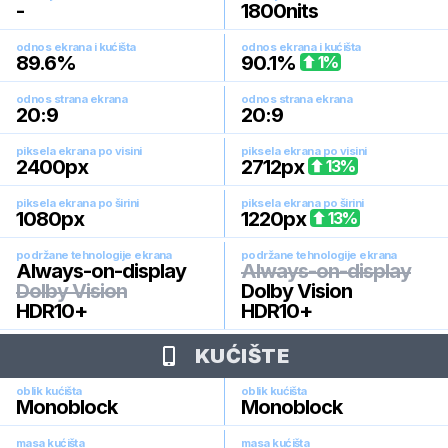
-
1800
nits
odnos ekrana i kućišta
odnos ekrana i kućišta
89.6
%
90.1
%
1
%
odnos strana ekrana
odnos strana ekrana
20:9
20:9
piksela ekrana po visini
piksela ekrana po visini
2400
px
2712
px
13
%
piksela ekrana po širini
piksela ekrana po širini
1080
px
1220
px
13
%
podržane tehnologije ekrana
podržane tehnologije ekrana
Always-on-display
Always-on-display
Dolby Vision
Dolby Vision
HDR10+
HDR10+
KUĆIŠTE
oblik kućišta
oblik kućišta
Monoblock
Monoblock
masa kućišta
masa kućišta