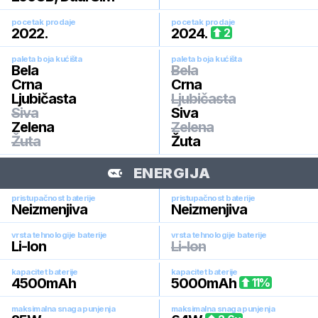
pocetak prodaje
pocetak prodaje
2022
.
2024
.
2
paleta boja kućišta
paleta boja kućišta
Bela
Bela
Crna
Crna
Ljubičasta
Ljubičasta
Siva
Siva
Zelena
Zelena
Žuta
Žuta
ENERGIJA
pristupačnost baterije
pristupačnost baterije
Neizmenjiva
Neizmenjiva
vrsta tehnologije baterije
vrsta tehnologije baterije
Li-Ion
Li-Ion
kapacitet baterije
kapacitet baterije
4500
mAh
5000
mAh
11
%
maksimalna snaga punjenja
maksimalna snaga punjenja