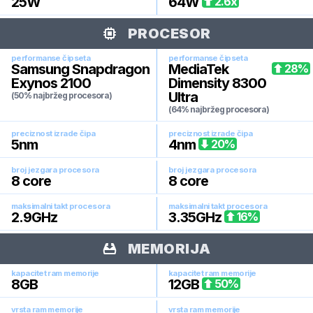
25
W
64
W
2.6
x
PROCESOR
performanse čipseta
performanse čipseta
Samsung Snapdragon
MediaTek
28
%
Exynos 2100
Dimensity 8300
Ultra
(50% najbržeg procesora)
(64% najbržeg procesora)
preciznost izrade čipa
preciznost izrade čipa
5
nm
4
nm
20
%
broj jezgara procesora
broj jezgara procesora
8
core
8
core
maksimalni takt procesora
maksimalni takt procesora
2.9
GHz
3.35
GHz
16
%
MEMORIJA
kapacitet ram memorije
kapacitet ram memorije
8
GB
12
GB
50
%
vrsta ram memorije
vrsta ram memorije