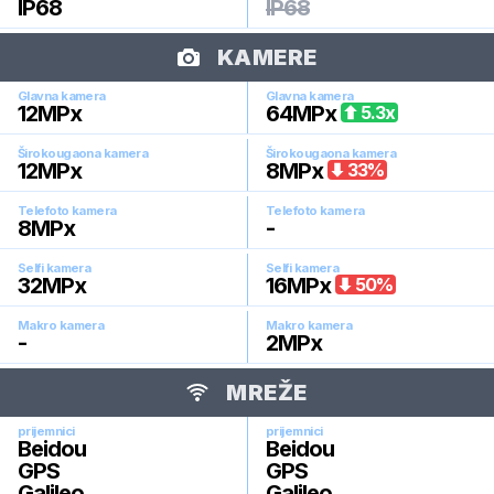
IP68
IP68
KAMERE
Glavna kamera
Glavna kamera
12
MPx
64
MPx
5.3
x
Širokougaona kamera
Širokougaona kamera
12
MPx
8
MPx
33
%
Telefoto kamera
Telefoto kamera
8
MPx
-
Selfi kamera
Selfi kamera
32
MPx
16
MPx
50
%
Makro kamera
Makro kamera
-
2
MPx
MREŽE
prijemnici
prijemnici
Beidou
Beidou
GPS
GPS
Galileo
Galileo