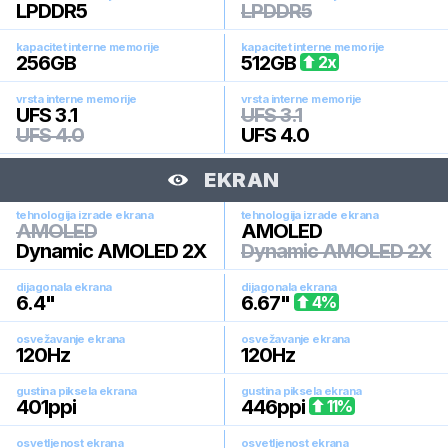
LPDDR5
LPDDR5
kapacitet interne memorije
kapacitet interne memorije
256
GB
512
GB
2
x
vrsta interne memorije
vrsta interne memorije
UFS 3.1
UFS 3.1
UFS 4.0
UFS 4.0
EKRAN
tehnologija izrade ekrana
tehnologija izrade ekrana
AMOLED
AMOLED
Dynamic AMOLED 2X
Dynamic AMOLED 2X
dijagonala ekrana
dijagonala ekrana
6.4
"
6.67
"
4
%
osvežavanje ekrana
osvežavanje ekrana
120
Hz
120
Hz
gustina piksela ekrana
gustina piksela ekrana
401
ppi
446
ppi
11
%
osvetljenost ekrana
osvetljenost ekrana