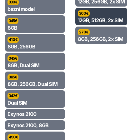
12GB, 256GB, 2x SIM
330
€
bazni model
300
€
12GB, 512GB, 2x SIM
345
€
8GB
270
€
8GB, 256GB, 2x SIM
410
€
8GB, 256GB
345
€
8GB, Dual SIM
385
€
8GB. 256GB, Dual SIM
342
€
Dual SIM
Exynos 2100
Exynos 2100, 8GB
490
€