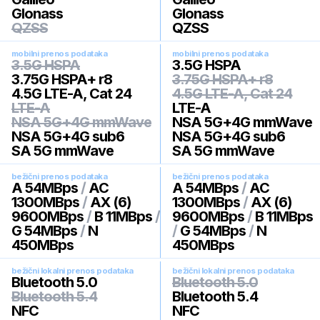
Glonass
Glonass
QZSS
QZSS
mobilni prenos podataka
mobilni prenos podataka
3.5G HSPA
3.5G HSPA
3.75G HSPA+ r8
3.75G HSPA+ r8
4.5G LTE-A, Cat 24
4.5G LTE-A, Cat 24
LTE-A
LTE-A
NSA 5G+4G mmWave
NSA 5G+4G mmWave
NSA 5G+4G sub6
NSA 5G+4G sub6
SA 5G mmWave
SA 5G mmWave
bežični prenos podataka
bežični prenos podataka
A 54MBps
/
AC
A 54MBps
/
AC
1300MBps
/
AX (6)
1300MBps
/
AX (6)
9600MBps
/
B 11MBps
/
9600MBps
/
B 11MBps
G 54MBps
/
N
/
G 54MBps
/
N
450MBps
450MBps
bežični lokalni prenos podataka
bežični lokalni prenos podataka
Bluetooth 5.0
Bluetooth 5.0
Bluetooth 5.4
Bluetooth 5.4
NFC
NFC