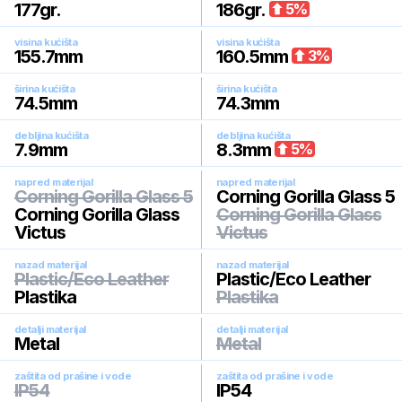
177
gr.
186
gr.
5
%
visina kućišta
visina kućišta
155.7
mm
160.5
mm
3
%
širina kućišta
širina kućišta
74.5
mm
74.3
mm
debljina kućišta
debljina kućišta
7.9
mm
8.3
mm
5
%
napred materijal
napred materijal
Corning Gorilla Glass 5
Corning Gorilla Glass 5
Corning Gorilla Glass
Corning Gorilla Glass
Victus
Victus
nazad materijal
nazad materijal
Plastic/Eco Leather
Plastic/Eco Leather
Plastika
Plastika
detalji materijal
detalji materijal
Metal
Metal
zaštita od prašine i vode
zaštita od prašine i vode
IP54
IP54