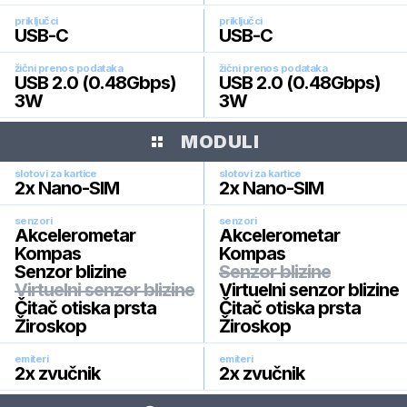
priključci
priključci
USB-C
USB-C
žični prenos podataka
žični prenos podataka
USB 2.0 (0.48Gbps)
USB 2.0 (0.48Gbps)
3W
3W
MODULI
slotovi za kartice
slotovi za kartice
2x Nano-SIM
2x Nano-SIM
senzori
senzori
Akcelerometar
Akcelerometar
Kompas
Kompas
Senzor blizine
Senzor blizine
Virtuelni senzor blizine
Virtuelni senzor blizine
Čitač otiska prsta
Čitač otiska prsta
Žiroskop
Žiroskop
emiteri
emiteri
2x zvučnik
2x zvučnik