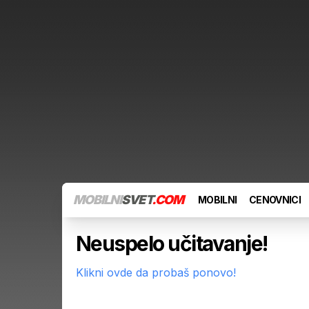
MOBILNI
SVET
.COM
MOBILNI
CENOVNICI
Neuspelo učitavanje!
Klikni ovde da probaš ponovo!