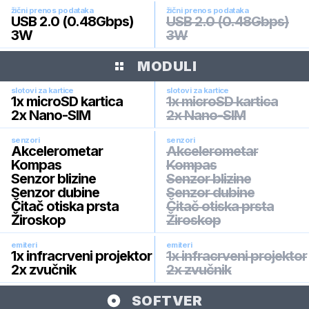
žični prenos podataka
žični prenos podataka
USB 2.0 (0.48Gbps)
USB 2.0 (0.48Gbps)
3W
3W
MODULI
slotovi za kartice
slotovi za kartice
1x microSD kartica
1x microSD kartica
2x Nano-SIM
2x Nano-SIM
senzori
senzori
Akcelerometar
Akcelerometar
Kompas
Kompas
Senzor blizine
Senzor blizine
Senzor dubine
Senzor dubine
Čitač otiska prsta
Čitač otiska prsta
Žiroskop
Žiroskop
emiteri
emiteri
1x infracrveni projektor
1x infracrveni projektor
2x zvučnik
2x zvučnik
SOFTVER