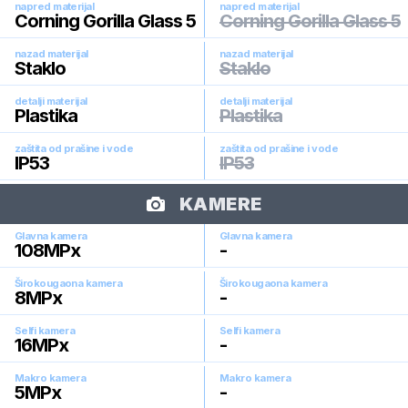
napred materijal
napred materijal
Corning Gorilla Glass 5
Corning Gorilla Glass 5
nazad materijal
nazad materijal
Staklo
Staklo
detalji materijal
detalji materijal
Plastika
Plastika
zaštita od prašine i vode
zaštita od prašine i vode
IP53
IP53
KAMERE
Glavna kamera
Glavna kamera
108
MPx
-
Širokougaona kamera
Širokougaona kamera
8
MPx
-
Selfi kamera
Selfi kamera
16
MPx
-
Makro kamera
Makro kamera
5
MPx
-