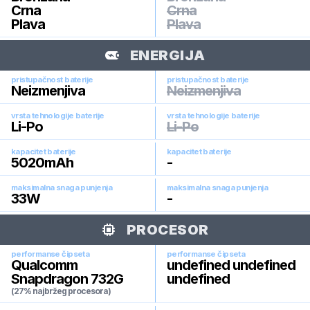
Crna
Crna
Plava
Plava
ENERGIJA
pristupačnost baterije
pristupačnost baterije
Neizmenjiva
Neizmenjiva
vrsta tehnologije baterije
vrsta tehnologije baterije
Li-Po
Li-Po
kapacitet baterije
kapacitet baterije
5020
mAh
-
maksimalna snaga punjenja
maksimalna snaga punjenja
33
W
-
PROCESOR
performanse čipseta
performanse čipseta
Qualcomm
undefined undefined
Snapdragon 732G
undefined
(27% najbržeg procesora)