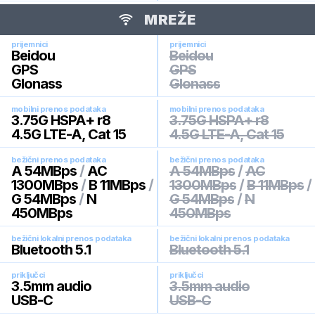
MREŽE
prijemnici
prijemnici
Beidou
Beidou
GPS
GPS
Glonass
Glonass
mobilni prenos podataka
mobilni prenos podataka
3.75G HSPA+ r8
3.75G HSPA+ r8
4.5G LTE-A, Cat 15
4.5G LTE-A, Cat 15
bežični prenos podataka
bežični prenos podataka
A 54MBps
/
AC
A 54MBps
/
AC
1300MBps
/
B 11MBps
/
1300MBps
/
B 11MBps
/
G 54MBps
/
N
G 54MBps
/
N
450MBps
450MBps
bežični lokalni prenos podataka
bežični lokalni prenos podataka
Bluetooth 5.1
Bluetooth 5.1
priključci
priključci
3.5mm audio
3.5mm audio
USB-C
USB-C