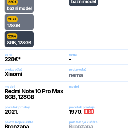
bazni model
220
€
bazni model
207
€
128GB
228
€
8GB, 128GB
cena
cena
228
€*
-
proizvođač
proizvođač
Xiaomi
nema
model
model
Redmi Note 10 Pro Max
8GB, 128GB
pocetak prodaje
pocetak prodaje
2021
.
1970
.
51
paleta boja kućišta
paleta boja kućišta
Bronzana
Bronzana