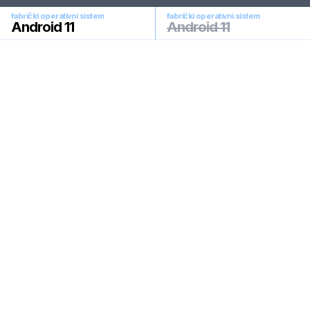
fabrički operativni sistem
fabrički operativni sistem
Android 11
Android 11