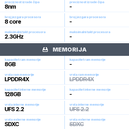
preciznost izrade čipa
preciznost izrade čipa
8
nm
-
broj jezgara procesora
broj jezgara procesora
8
core
-
maksimalni takt procesora
maksimalni takt procesora
2.3
GHz
-
MEMORIJA
kapacitet ram memorije
kapacitet ram memorije
8
GB
-
vrsta ram memorije
vrsta ram memorije
LPDDR4X
LPDDR4X
kapacitet interne memorije
kapacitet interne memorije
128
GB
-
vrsta interne memorije
vrsta interne memorije
UFS 2.2
UFS 2.2
vrsta externe memorije
vrsta externe memorije
SDXC
SDXC