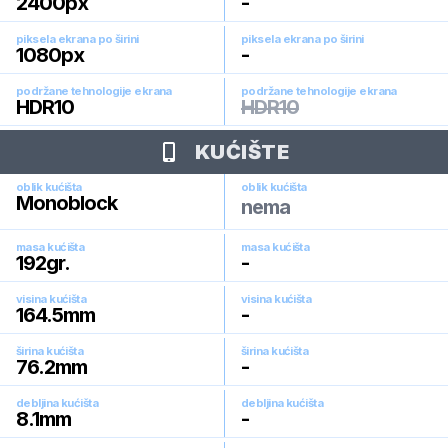
2400
px
-
piksela ekrana po širini
piksela ekrana po širini
1080
px
-
podržane tehnologije ekrana
podržane tehnologije ekrana
HDR10
HDR10
KUĆIŠTE
oblik kućišta
oblik kućišta
Monoblock
nema
masa kućišta
masa kućišta
192
gr.
-
visina kućišta
visina kućišta
164.5
mm
-
širina kućišta
širina kućišta
76.2
mm
-
debljina kućišta
debljina kućišta
8.1
mm
-