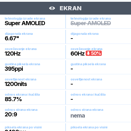
EKRAN
tehnologija izrade ekrana
tehnologija izrade ekrana
Super AMOLED
Super AMOLED
dijagonala ekrana
dijagonala ekrana
6.67
"
-
osvežavanje ekrana
osvežavanje ekrana
120
Hz
60
Hz
50
%
gustina piksela ekrana
gustina piksela ekrana
395
ppi
-
osvetljenost ekrana
osvetljenost ekrana
1200
nits
-
odnos ekrana i kućišta
odnos ekrana i kućišta
85.7
%
-
odnos strana ekrana
odnos strana ekrana
20:9
nema
piksela ekrana po visini
piksela ekrana po visini