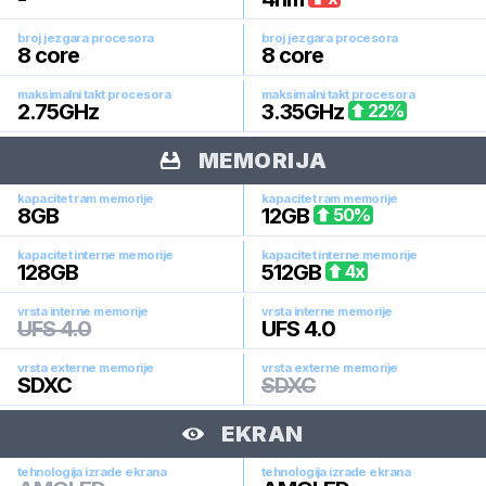
broj jezgara procesora
broj jezgara procesora
8
core
8
core
maksimalni takt procesora
maksimalni takt procesora
2.75
GHz
3.35
GHz
22
%
MEMORIJA
kapacitet ram memorije
kapacitet ram memorije
8
GB
12
GB
50
%
kapacitet interne memorije
kapacitet interne memorije
128
GB
512
GB
4
x
vrsta interne memorije
vrsta interne memorije
UFS 4.0
UFS 4.0
vrsta externe memorije
vrsta externe memorije
SDXC
SDXC
EKRAN
tehnologija izrade ekrana
tehnologija izrade ekrana