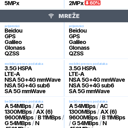
5
MPx
2
MPx
60
%
MREŽE
prijemnici
prijemnici
Beidou
Beidou
GPS
GPS
Galileo
Galileo
Glonass
Glonass
QZSS
QZSS
mobilni prenos podataka
mobilni prenos podataka
3.5G HSPA
3.5G HSPA
LTE-A
LTE-A
NSA 5G+4G mmWave
NSA 5G+4G mmWave
NSA 5G+4G sub6
NSA 5G+4G sub6
SA 5G mmWave
SA 5G mmWave
bežični prenos podataka
bežični prenos podataka
A 54MBps
/
AC
A 54MBps
/
AC
1300MBps
/
AX (6)
1300MBps
/
AX (6)
9600MBps
/
B 11MBps
/
9600MBps
/
B 11MBps
G 54MBps
/
N
/
G 54MBps
/
N