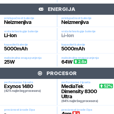
ENERGIJA
pristupačnost baterije
pristupačnost baterije
Neizmenjiva
Neizmenjiva
vrsta tehnologije baterije
vrsta tehnologije baterije
Li-Ion
Li-Ion
kapacitet baterije
kapacitet baterije
5000
mAh
5000
mAh
maksimalna snaga punjenja
maksimalna snaga punjenja
25
W
64
W
2.6
x
PROCESOR
performanse čipseta
performanse čipseta
Exynos 1480
MediaTek
52
%
Dimensity 8300
(42% najbržeg procesora)
Ultra
(64% najbržeg procesora)
preciznost izrade čipa
preciznost izrade čipa
-
4
nm
x