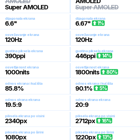
AMOLED
AMOLED
Super AMOLED
Super AMOLED
dijagonala ekrana
dijagonala ekrana
6.6
"
6.67
"
1
%
osvežavanje ekrana
osvežavanje ekrana
120
Hz
120
Hz
gustina piksela ekrana
gustina piksela ekrana
390
ppi
446
ppi
14
%
osvetljenost ekrana
osvetljenost ekrana
1000
nits
1800
nits
80
%
odnos ekrana i kućišta
odnos ekrana i kućišta
85.8
%
90.1
%
5
%
odnos strana ekrana
odnos strana ekrana
19.5:9
20:9
piksela ekrana po visini
piksela ekrana po visini
2340
px
2712
px
16
%
piksela ekrana po širini
piksela ekrana po širini
1080
px
1220
px
13
%