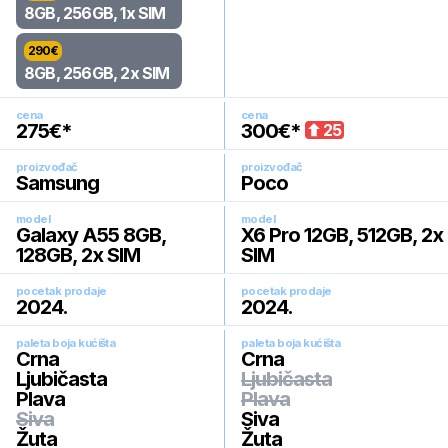
8GB, 256GB, 1x SIM
290
€
8GB, 256GB, 2x SIM
cena
cena
275
€*
300
€*
25
proizvođač
proizvođač
Samsung
Poco
model
model
Galaxy A55 8GB,
X6 Pro 12GB, 512GB, 2x
128GB, 2x SIM
SIM
pocetak prodaje
pocetak prodaje
2024
.
2024
.
paleta boja kućišta
paleta boja kućišta
Crna
Crna
Ljubičasta
Ljubičasta
Plava
Plava
Siva
Siva
Žuta
Žuta