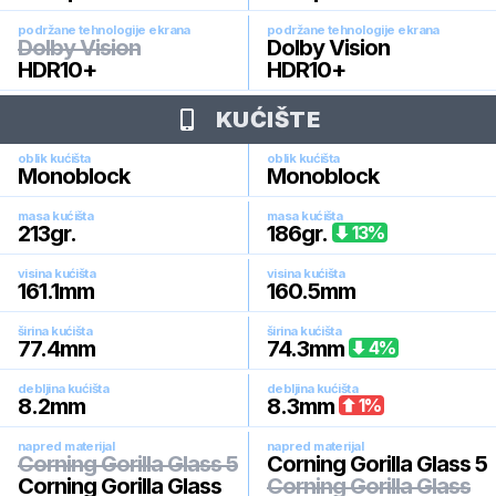
podržane tehnologije ekrana
podržane tehnologije ekrana
Dolby Vision
Dolby Vision
HDR10+
HDR10+
KUĆIŠTE
oblik kućišta
oblik kućišta
Monoblock
Monoblock
masa kućišta
masa kućišta
213
gr.
186
gr.
13
%
visina kućišta
visina kućišta
161.1
mm
160.5
mm
širina kućišta
širina kućišta
77.4
mm
74.3
mm
4
%
debljina kućišta
debljina kućišta
8.2
mm
8.3
mm
1
%
napred materijal
napred materijal
Corning Gorilla Glass 5
Corning Gorilla Glass 5
Corning Gorilla Glass
Corning Gorilla Glass