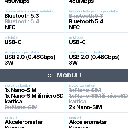
450MBps
450MBps
bežični lokalni prenos podataka
bežični lokalni prenos podataka
Bluetooth 5.3
Bluetooth 5.3
Bluetooth 5.4
Bluetooth 5.4
NFC
NFC
priključci
priključci
USB-C
USB-C
žični prenos podataka
žični prenos podataka
USB 2.0 (0.48Gbps)
USB 2.0 (0.48Gbps)
3W
3W
MODULI
slotovi za kartice
slotovi za kartice
1x Nano-SIM
1x Nano-SIM
1x Nano-SIM ili microSD
1x Nano-SIM ili microSD
kartica
kartica
2x Nano-SIM
2x Nano-SIM
senzori
senzori
Akcelerometar
Akcelerometar
Kompas
Kompas