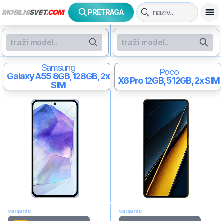
MOBILNI
SVET
.COM
PRETRAGA
Samsung
Poco
Galaxy A55
8GB, 128GB, 2x
X6 Pro
12GB, 512GB, 2x SIM
SIM
varijante
varijante