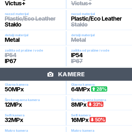
Victus+
Victus+
nazad materijal
nazad materijal
Plastic/Eco Leather
Plastic/Eco Leather
Staklo
Staklo
detalji materijal
detalji materijal
Metal
Metal
zaštita od prašine i vode
zaštita od prašine i vode
IP54
IP54
IP67
IP67
KAMERE
Glavna kamera
Glavna kamera
50
MPx
64
MPx
28
%
Širokougaona kamera
Širokougaona kamera
12
MPx
8
MPx
33
%
Selfi kamera
Selfi kamera
32
MPx
16
MPx
50
%
Makro kamera
Makro kamera