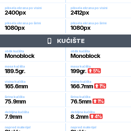
piksela ekrana po visini
piksela ekrana po visini
2400
px
2412
px
piksela ekrana po širini
piksela ekrana po širini
1080
px
1080
px
KUĆIŠTE
oblik kućišta
oblik kućišta
Monoblock
Monoblock
masa kućišta
masa kućišta
189.5
gr.
199
gr.
5
%
visina kućišta
visina kućišta
165.6
mm
166.7
mm
1
%
širina kućišta
širina kućišta
75.9
mm
76.5
mm
1
%
debljina kućišta
debljina kućišta
7.9
mm
8.2
mm
4
%
napred materijal
napred materijal