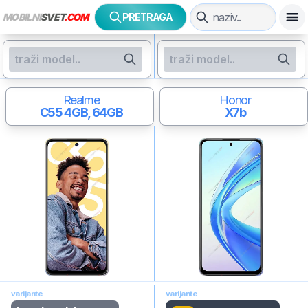
MOBILNI
SVET
.COM
PRETRAGA
Realme
Honor
C55
4GB, 64GB
X7b
varijante
varijante