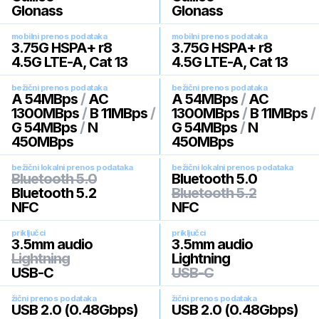
Glonass
Glonass
mobilni prenos podataka
mobilni prenos podataka
3.75G HSPA+ r8
3.75G HSPA+ r8
4.5G LTE-A, Cat 13
4.5G LTE-A, Cat 13
bežični prenos podataka
bežični prenos podataka
A 54MBps
/
AC
A 54MBps
/
AC
1300MBps
/
B 11MBps
/
1300MBps
/
B 11MBps
/
G 54MBps
/
N
G 54MBps
/
N
450MBps
450MBps
bežični lokalni prenos podataka
bežični lokalni prenos podataka
Bluetooth 5.0
Bluetooth 5.0
Bluetooth 5.2
Bluetooth 5.2
NFC
NFC
priključci
priključci
3.5mm audio
3.5mm audio
Lightning
Lightning
USB-C
USB-C
žični prenos podataka
žični prenos podataka
USB 2.0 (0.48Gbps)
USB 2.0 (0.48Gbps)