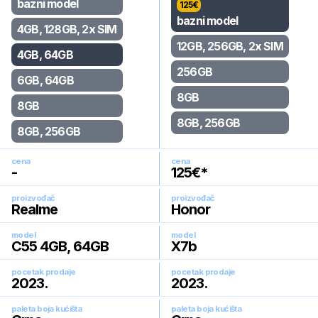
bazni model
125
€
bazni model
4GB, 128GB, 2x SIM
12GB, 256GB, 2x SIM
4GB, 64GB
256GB
6GB, 64GB
8GB
8GB
8GB, 256GB
8GB, 256GB
cena
cena
-
125
€*
proizvođač
proizvođač
Realme
Honor
model
model
C55 4GB, 64GB
X7b
pocetak prodaje
pocetak prodaje
2023
.
2023
.
paleta boja kućišta
paleta boja kućišta