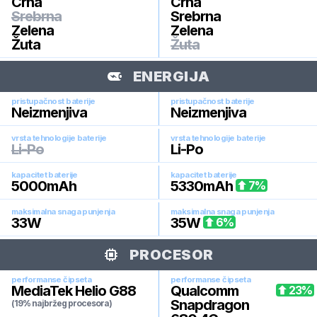
Crna
Crna
Srebrna
Srebrna
Zelena
Zelena
Žuta
Žuta
ENERGIJA
pristupačnost baterije
pristupačnost baterije
Neizmenjiva
Neizmenjiva
vrsta tehnologije baterije
vrsta tehnologije baterije
Li-Po
Li-Po
kapacitet baterije
kapacitet baterije
5000
mAh
5330
mAh
7
%
maksimalna snaga punjenja
maksimalna snaga punjenja
33
W
35
W
6
%
PROCESOR
performanse čipseta
performanse čipseta
MediaTek Helio G88
Qualcomm
23
%
Snapdragon
(19% najbržeg procesora)