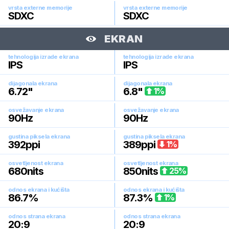
vrsta externe memorije
vrsta externe memorije
SDXC
SDXC
EKRAN
tehnologija izrade ekrana
tehnologija izrade ekrana
IPS
IPS
dijagonala ekrana
dijagonala ekrana
6.72
"
6.8
"
1
%
osvežavanje ekrana
osvežavanje ekrana
90
Hz
90
Hz
gustina piksela ekrana
gustina piksela ekrana
392
ppi
389
ppi
1
%
osvetljenost ekrana
osvetljenost ekrana
680
nits
850
nits
25
%
odnos ekrana i kućišta
odnos ekrana i kućišta
86.7
%
87.3
%
1
%
odnos strana ekrana
odnos strana ekrana
20:9
20:9