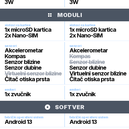
3W
3W
MODULI
slotovi za kartice
slotovi za kartice
1x microSD kartica
1x microSD kartica
2x Nano-SIM
2x Nano-SIM
senzori
senzori
Akcelerometar
Akcelerometar
Kompas
Kompas
Senzor blizine
Senzor blizine
Senzor dubine
Senzor dubine
Virtuelni senzor blizine
Virtuelni senzor blizine
Čitač otiska prsta
Čitač otiska prsta
emiteri
emiteri
1x zvučnik
1x zvučnik
SOFTVER
fabrički operativni sistem
fabrički operativni sistem
Android 13
Android 13