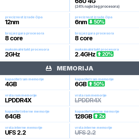
680 4G
(24% najbržeg procesora)
preciznost izrade čipa
preciznost izrade čipa
12
nm
6
nm
50
%
broj jezgara procesora
broj jezgara procesora
8
core
8
core
maksimalni takt procesora
maksimalni takt procesora
2
GHz
2.4
GHz
20
%
MEMORIJA
kapacitet ram memorije
kapacitet ram memorije
4
GB
6
GB
50
%
vrsta ram memorije
vrsta ram memorije
LPDDR4X
LPDDR4X
kapacitet interne memorije
kapacitet interne memorije
64
GB
128
GB
2
x
vrsta interne memorije
vrsta interne memorije
UFS 2.2
UFS 2.2