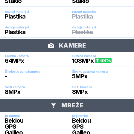
Staklo
Staklo
nazad materijal
nazad materijal
Plastika
Plastika
detalji materijal
detalji materijal
Plastika
Plastika
KAMERE
Glavna kamera
Glavna kamera
64
MPx
108
MPx
69
%
Širokougaona kamera
Širokougaona kamera
-
5
MPx
Selfi kamera
Selfi kamera
8
MPx
8
MPx
MREŽE
prijemnici
prijemnici
Beidou
Beidou
GPS
GPS
Galileo
Galileo