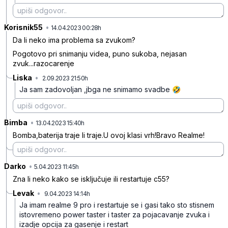
Korisnik55
•
6jvjqv5b6zbxv8r
14.04.2023 00:28h
Da li neko ima problema sa zvukom?
Pogotovo pri snimanju videa, puno sukoba, nejasan
zvuk...razocarenje
Liska
•
2.09.2023 21:50h
92lz6rvjvf3zlqq
Ja sam zadovoljan ,jbga ne snimamo svadbe 🤣
Bimba
•
vmwdd95c1nfg245
13.04.2023 15:40h
Bomba,baterija traje li traje.U ovoj klasi vrh!Bravo Realme!
Darko
•
67w2ck7b0m0czlk
5.04.2023 11:45h
Zna li neko kako se isključuje ili restartuje c55?
Levak
•
9.04.2023 14:14h
98h3h4g3473pr80
Ja imam realme 9 pro i restartuje se i gasi tako sto stisnem
istovremeno power taster i taster za pojacavanje zvuka i
izadje opcija za gasenje i restart