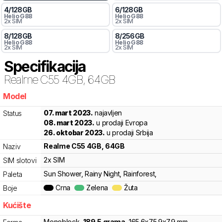
4
/
128
GB
6
/
128
GB
Helio
G88
Helio
G88
2x SIM
2x SIM
8
/
128
GB
8
/
256
GB
Helio
G88
Helio
G88
2x SIM
2x SIM
Specifikacija
Realme
C55 4GB, 64GB
Model
m7k
07. mart 2023.
najavljen
Status
08. mart 2023.
u prodaji Evropa
26. oktobar 2023.
u prodaji Srbija
Realme
C55 4GB, 64GB
Naziv
2x SIM
SIM slotovi
Sun Shower, Rainy Night, Rainforest,
Paleta
Crna
Zelena
Žuta
Boje
Kućište
Monoblock
,
189.5
grama
,
165.6
x
75.9
x
7.9
mm