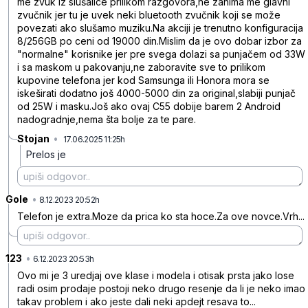
me zvuk iz slušalice prilikom razgovora,ne zanima me glavni
zvučnik jer tu je uvek neki bluetooth zvučnik koji se može
povezati ako slušamo muziku.Na akciji je trenutno konfiguracija
8/256GB po ceni od 19000 din.Mislim da je ovo dobar izbor za
"normalne" korisnike jer pre svega dolazi sa punjačem od 33W
i sa maskom u pakovanju,ne zaboravite sve to prilikom
kupovine telefona jer kod Samsunga ili Honora mora se
iskeširati dodatno još 4000-5000 din za original,slabiji punjač
od 25W i masku.Još ako ovaj C55 dobije barem 2 Android
nadogradnje,nema šta bolje za te pare.
Stojan
•
17.06.2025 11:25h
w30ytkck111hzp6
Prelos je
Gole
•
gj1w3wz79jy9qz7
8.12.2023 20:52h
Telefon je extra.Moze da prica ko sta hoce.Za ove novce.Vrh...
123
•
5blvcld2wjkpx1q
6.12.2023 20:53h
Ovo mi je 3 uredjaj ove klase i modela i otisak prsta jako lose
radi osim prodaje postoji neko drugo resenje da li je neko imao
takav problem i ako jeste dali neki apdejt resava to...