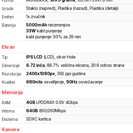
Forma
Staklo (napred), Plastika (nazad), Plastika (detalji)
Izrada
1x zvučnik
Emiteri
5000
mAh
neizmenjiva
Baterija
33
W
kabl punjenje
kabl punjenje:
50%
za
29
min
Ekran
IPS LCD
(LCD)
, okvir Hole
Tip
6.72
inča
, 86.7% veličina ekrana
, 20:9 odnos strana
Dimenzije
2400
x
1080
px
,
392
ppi gustina
Rezolucija
680
nits
osvetljenje
,
90
Hz
osvežavanje
Kvalitet
Memorija
4
GB
LPDDR4X
0.6V
4
Gbps
RAM
64
GB
850
/
260
Mbps
Interna
SDXC
kartica
Eksterna
Kamere