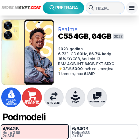
MOBILNI
SVET
.COM
PRETRAGA
Realme
C55
4GB, 64GB
2023
2023
. godina
6.72
"
LCD
90
Hz
,
86.7
% body
19
%
G88, Android 13
RAM
4
GB
,
INT
64
GB
,
EXT
SDXC
⚡
33
W,
5000
mAh
neizmenjiva
1
kamer
a
, max
64
MP
PRODAJ
KUPOVINA
KOMENTARI
OVAJ
TEST
UPOREDI
SPECIFIKACIJA
MOBILNI
Podmodeli
4
/
64
GB
6
/
64
GB
Helio
G88
Helio
G88
2x SIM
2x SIM