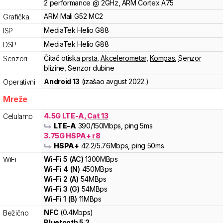
2
performance
@
2
GHz,
ARM
Cortex
A75
ARM
Mali
G52 MC2
Grafička
MediaTek
Helio
G88
ISP
MediaTek
Helio
G88
DSP
Čitač otiska prsta
,
Akcelerometar
,
Kompas
,
Senzor
Senzori
blizine
,
Senzor dubine
Android 13
(izašao
avgust 2022.
)
Operativni
Mreže
4.5G LTE-A, Cat 13
Celularno
LTE-A
390
/150
Mbps
, ping 5ms
3.75G HSPA+ r8
HSPA+
42.2
/5.76
Mbps
, ping 50ms
Wi-Fi
5
(
AC
)
1300
MBps
WiFi
Wi-Fi
4
(
N
)
450
MBps
Wi-Fi
2
(
A
)
54
MBps
Wi-Fi
3
(
G
)
54
MBps
Wi-Fi
1
(
B
)
11
MBps
NFC
(0.4Mbps)
Bežično
Bluetooth 5.2