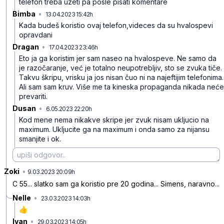
telefon treba uzeti pa posle pisati komentare
Bimba
•
13.04.2023 15:42h
4l5p6sdfw7gvfwc
Kada budeš koristio ovaj telefon,videces da su hvalospevi
opravdani
Dragan
•
17.04.2023 23:46h
21j7rbj8t2khqzc
Eto ja ga koristim jer sam naseo na hvalospeve. Ne samo da
je razočaranje, već je totalno neupotrebljiv, sto se zvuka tiče.
Takvu škripu, vrisku ja jos nisan čuo ni na najeftijim telefonima.
Ali sam sam kruv. Više me ta kineska propaganda nikada neće
prevariti.
Dusan
•
6.05.2023 22:20h
my9p7ck5l196144
Kod mene nema nikakve skripe jer zvuk nisam ukljucio na
maximum. Ukljucite ga na maximum i onda samo za nijansu
smanjite i ok.
Zoki
•
f4q12phrkb7w8sk
9.03.2023 20:09h
C 55... slatko sam ga koristio pre 20 godina... Simens, naravno...
Nelle
•
23.03.2023 14:03h
4rwh2yvrqq6t296
👍
Ivan
•
29.03.2023 14:05h
0bk44bp2mf3ckvk