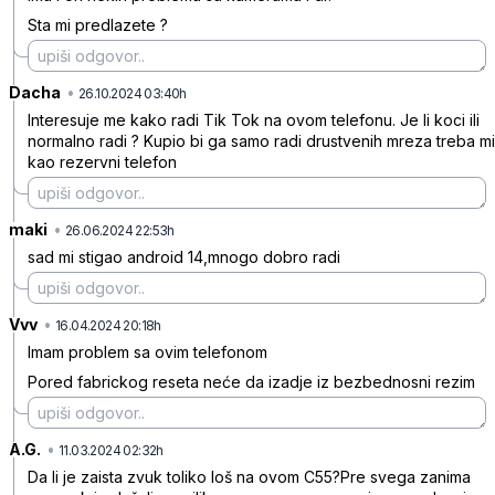
Sta mi predlazete ?
Dacha
•
ttsk40szc0s3ncd
26.10.2024 03:40h
Interesuje me kako radi Tik Tok na ovom telefonu. Je li koci ili
normalno radi ? Kupio bi ga samo radi drustvenih mreza treba mi
kao rezervni telefon
maki
•
s1pl1l4zlwnsw04
26.06.2024 22:53h
sad mi stigao android 14,mnogo dobro radi
Vvv
•
6n3yx64s88wb2c7
16.04.2024 20:18h
Imam problem sa ovim telefonom
Pored fabrickog reseta neće da izadje iz bezbednosni rezim
A.G.
•
lzd8lzlwg5ht7kz
11.03.2024 02:32h
Da li je zaista zvuk toliko loš na ovom C55?Pre svega zanima