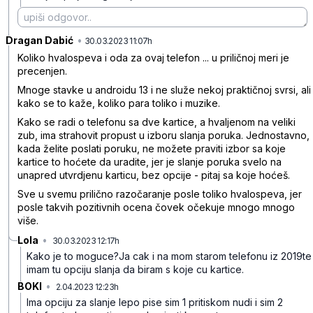
Dragan Dabić
•
nc57mhr4zm8mvw3
30.03.2023 11:07h
Koliko hvalospeva i oda za ovaj telefon ... u priličnoj meri je
precenjen.
Mnoge stavke u androidu 13 i ne služe nekoj praktičnoj svrsi, ali
kako se to kaže, koliko para toliko i muzike.
Kako se radi o telefonu sa dve kartice, a hvaljenom na veliki
zub, ima strahovit propust u izboru slanja poruka. Jednostavno,
kada želite poslati poruku, ne možete praviti izbor sa koje
kartice to hoćete da uradite, jer je slanje poruka svelo na
unapred utvrdjenu karticu, bez opcije - pitaj sa koje hoćeš.
Sve u svemu prilično razočaranje posle toliko hvalospeva, jer
posle takvih pozitivnih ocena čovek očekuje mnogo mnogo
više.
Lola
•
30.03.2023 12:17h
0gm4q1fyzzf7kjv
Kako je to moguce?Ja cak i na mom starom telefonu iz 2019te
imam tu opciju slanja da biram s koje cu kartice.
BOKI
•
2.04.2023 12:23h
b0w2qdd20lpwbs3
Ima opciju za slanje lepo pise sim 1 pritiskom nudi i sim 2