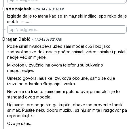
i ja se zajebah
•
9gttxt80mc9c6yr
24.04.2023 14:58h
Izgleda da je to mana kad se snima,neki indijac lepo reko da je
mobilni s........
Dragan Dabić
•
rn1wp346pg2pxfb
17.04.2023 21:08h
Posle silnih hvalospeva uzeo sam model c55 i bio jako
zadovoljan sve dok nisam počeo snimati video snimke i pustati
nečije već snimljene.
Mikrofon u zvučnici na ovom telefonu su bukvalno
neupotrebljivi.
Umesto govora, muzike, zvukova okolune, samo se čuje
izuzetno odvratno škripanje i vriska.
Ne znam da li se to samo meni poturio ovaj primerak ili je to
standard ovog modela.
Uglavnim, pre nego sto ga kupite, obavezno proverite tonski
snimak. Pustite neku dobru muziku, uz nju snimite i razgovor pa
reprodukujte.
Ovo je užas.