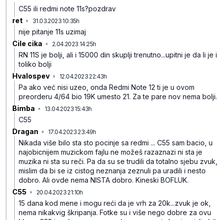
C55 ili redmi note 11s?pozdrav
ret
•
31.03.2023 10:35h
rfgnjzvdwy2xmk0
nije pitanje 11s uzimaj
Cile cika
•
2.04.2023 14:25h
b1sksp341kr1fwd
RN 11S je bolji, ali i 15000 din skuplji trenutno...upitni je da li je i
toliko bolji
Hvalospev
•
12.04.2023 22:43h
6q7scp3b8fhdvtq
Pa ako već nisi uzeo, onda Redmi Note 12 ti je u ovom
preorderu 4/64 bio 19K umesto 21. Za te pare nov nema bolji.
Bimba
•
13.04.2023 15:43h
5w2r9wpbl08h7kb
C55
Dragan
•
17.04.2023 23:49h
t979j3qgllh9zzh
Nikada više bilo sta sto pocinje sa redmi ... C55 sam bacio, u
najobicnijem muzickom fajlu ne možeš razaznazi ni sta je
muzika ni sta su reči. Pa da su se trudili da totalno sjebu zvuk,
mislim da bi se iz cistog neznanja zeznuli pa uradili i nesto
dobro. Ali ovde nema NISTA dobro. Kineski BOFLUK.
C55
•
20.04.2023 21:10h
gnbhzg3w0k3mqnp
15 dana kod mene i mogu reći da je vrh za 20k...zvuk je ok,
nema nikakvig škripanja. Fotke su i više nego dobre za ovu