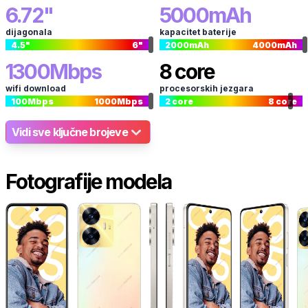
6.72
"
5000
mAh
dijagonala
kapacitet baterije
4.5
"
6
"
2000
mAh
4000
mAh
1300
Mbps
8
core
wifi download
procesorskih jezgara
100
Mbps
1000
Mbps
2
core
8
core
Vidi sve ključne brojeve
Fotografije modela