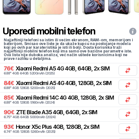
Uporedi mobilni telefon
Najjeftiniji telefoni sa istim ili većim ekranom, RAM-om, memorijom i
baterijom. Smisao ove liste je da ukaže kupcu na postojanje modela
koji po ovih par karateristika je isti ili bolji. Dosta korisnika traži
najjeftiniji mobilni telefon koji ima samo ove bazične parametre iste.
Ova lista nije duboka analiza, već način uštede korisnicima koji ne
prave razliku u detaljima.
76
€
Xiaomi
Redmi A5 4G 4GB, 64GB, 2x SIM
6.88
"
4
GB
64
GB
5200
mAh
(
2025
)
84
€
Xiaomi
Redmi A5 4G 4GB, 128GB, 2x SIM
6.88
"
4
GB
128
GB
5200
mAh
(
2025
)
85
€
Xiaomi
Redmi 14C 4G 4GB, 128GB, 2x SIM
6.88
"
4
GB
128
GB
5160
mAh
(
2024
)
90
€
ZTE
Blade A35 4GB, 64GB, 2x SIM
6.75
"
4
GB
64
GB
5000
mAh
(
2024
)
93
€
Honor
X5c Plus 4GB, 128GB, 2x SIM
6.74
"
4
GB
128
GB
5260
mAh
(
2025
)