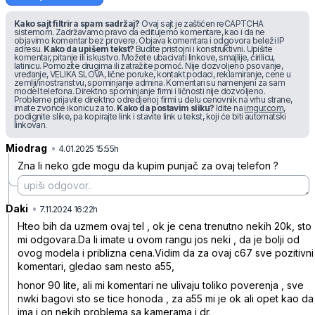
Kako sajt filtrira spam sadržaj?
Ovaj sajt je zaštićen reCAPTCHA
sistemom. Zadržavamo pravo da editujemo komentare, kao i da ne
objavimo komentar bez provere. Objava komentara i odgovora beleži IP
adresu.
Kako da upišem tekst?
Budite pristojni i konstruktivni. Upišite
komentar, pitanje ili iskustvo. Možete ubacivati linkove, smajlije, ćirilicu,
latinicu. Pomozite drugima ili zatražite pomoć. Nije dozvoljeno psovanje,
vređanje, VELIKA SLOVA, lične poruke, kontakt podaci, reklamiranje, cene u
zemlji/inostranstvu, spominjanje admina. Komentari su namenjeni za sam
model telefona. Direktno spominjanje firmi i ličnosti nije dozvoljeno.
Probleme prijavite direktno odredjenoj firmi u delu cenovnik na vrhu strane,
imate zvonce ikonicu za to.
Kako da postavim sliku?
Idite na
imgur.com
,
podignite slike, pa kopirajte link i stavite link u tekst, koji će biti automatski
linkovan.
Miodrag
•
nb1g9mvw236g0hk
4.01.2025 15:55h
Zna li neko gde mogu da kupim punjač za ovaj telefon ?
Daki
•
5m5x59hh2vqsnzg
7.11.2024 16:22h
Hteo bih da uzmem ovaj tel , ok je cena trenutno nekih 20k, sto
mi odgovara.Da li imate u ovom rangu jos neki , da je bolji od
ovog modela i priblizna cena.Vidim da za ovaj c67 sve pozitivni
komentari, gledao sam nesto a55,
honor 90 lite, ali mi komentari ne ulivaju toliko poverenja , sve
nwki bagovi sto se tice honoda , za a55 mi je ok ali opet kao da
ima i on nekih problema sa kamerama i dr.