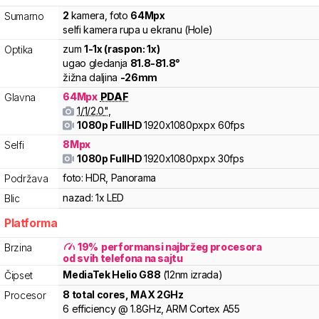
2
kamera
,
foto
64
Mpx
Sumarno
selfi kamera rupa u ekranu (Hole)
zum
1
-
1
x (raspon:
1
x)
Optika
ugao gledanja
81.8
-
81.8
°
žižna daljina
-
26
mm
64
Mpx
PDAF
Glavna
1/
1/2.0
"
,
1080p FullHD
1920x1080pxpx
60fps
8
Mpx
Selfi
1080p FullHD
1920x1080pxpx
30fps
foto:
HDR, Panorama
Podržava
nazad:
1x LED
Blic
Platforma
19
%
performansi najbržeg procesora
Brzina
od svih telefona na sajtu
MediaTek
Helio
G88
(12nm izrada)
Čipset
8
total cores
, MAX
2
GHz
Procesor
6
efficiency
@
1.8
GHz,
ARM
Cortex
A55