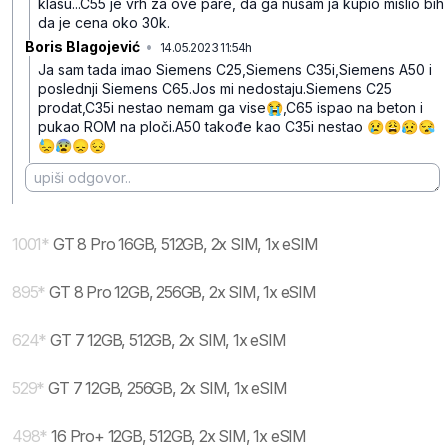
klasu...C55 je vrh za ove pare, da ga nusam ja kupio mislio bih
da je cena oko 30k.
Boris Blagojević
•
14.05.2023 11:54h
qg2yxt0gys4s232
Ja sam tada imao Siemens C25,Siemens C35i,Siemens A50 i
poslednji Siemens C65.Jos mi nedostaju.Siemens C25
prodat,C35i nestao nemam ga vise😭,C65 ispao na beton i
pukao ROM na ploči.A50 takođe kao C35i nestao 😢😩😥😪
😓😰😞😔
1001
*
GT 8 Pro 16GB, 512GB, 2x SIM, 1x eSIM
895
*
GT 8 Pro 12GB, 256GB, 2x SIM, 1x eSIM
624
*
GT 7 12GB, 512GB, 2x SIM, 1x eSIM
529
*
GT 7 12GB, 256GB, 2x SIM, 1x eSIM
498
*
16 Pro+ 12GB, 512GB, 2x SIM, 1x eSIM