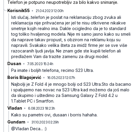
Telefon je potpuno neupotrebljiv za bilo kakvo snimanje.
Korisnik55
•
21.04.2023 12:00h
qb9hxcdn5qkr91w
Isti slučaj...telefon je poslat na reklamaciju zbog zvuka ali
reklamacija nije prihvaćena jer jel te nisu otkrivene nikakve
smetnje kojih realno ima.
Dakle ocigledno da je to standard
tog toliko hvaljenog modela.
Nije mi samo jasno kako su smeli
da naprave takav propust, s obzirom na reklamu koju su
napravili.
Svakako velika šteta za imidž firme jer se sve više
razocaranih ljudi javlja.
Ne znam gde ste kupili telefon ali
predlažem Vam da trazite zamenu za drugi model.
Dusan
•
7.05.2023 15:24h
z64v78f1g3s38zl
Pa imate i boljih telefona, recimo S23 Ultra.
Boris Blagojević
•
16.05.2023 12:07h
1sqqw2m1vxn7nwv
Najbolji je Z Fold 4 je mnogo bolji od S23 Ultra.Sto da bacamo
i spaljujemo nas novac na S23 Ultra kad možemo da još malo
da skupimo i uštedimo za Samsung Galaxy Z Fold 4.2 u
1.Tablet PC i Smartfon.
Vladan
•
6.08.2023 18:23h
rxh8yxvjcnslkh3
Kako su pametni ovi, dusaan i borris hahaha.
Gundam
•
31.10.2023 02:29h
wmm2hlyb3bpvnbc
@Vladan Deca... :)