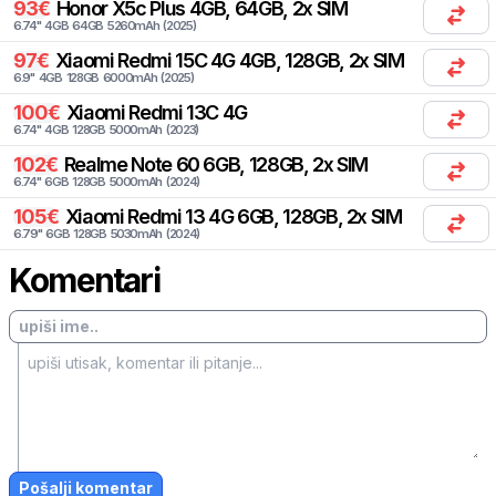
93
€
Honor
X5c Plus 4GB, 64GB, 2x SIM
6.74
"
4
GB
64
GB
5260
mAh
(
2025
)
97
€
Xiaomi
Redmi 15C 4G 4GB, 128GB, 2x SIM
6.9
"
4
GB
128
GB
6000
mAh
(
2025
)
100
€
Xiaomi
Redmi 13C 4G
6.74
"
4
GB
128
GB
5000
mAh
(
2023
)
102
€
Realme
Note 60 6GB, 128GB, 2x SIM
6.74
"
6
GB
128
GB
5000
mAh
(
2024
)
105
€
Xiaomi
Redmi 13 4G 6GB, 128GB, 2x SIM
6.79
"
6
GB
128
GB
5030
mAh
(
2024
)
Komentari
Pošalji komentar