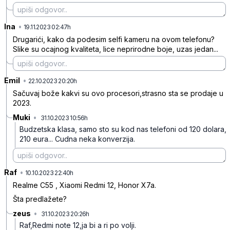
Ina
•
7g1sjjqwhwr03nd
19.11.2023 02:47h
Drugarići, kako da podesim selfi kameru na ovom telefonu?
Slike su ocajnog kvaliteta, lice neprirodne boje, uzas jedan...
Emil
•
czhz28nnxgzms0p
22.10.2023 20:20h
Sačuvaj bože kakvi su ovo procesori,strasno sta se prodaje u
2023.
Muki
•
31.10.2023 10:56h
ns9xnzbhc5gt3bs
Budzetska klasa, samo sto su kod nas telefoni od 120 dolara,
210 eura... Cudna neka konverzija.
Raf
•
blqk8fc9pgbtz6j
10.10.2023 22:40h
Realme C55 , Xiaomi Redmi 12, Honor X7a.
Šta predlažete?
zeus
•
31.10.2023 20:26h
r3yd0qsqz5gq1sf
Raf,Redmi note 12,ja bi a ri po volji.