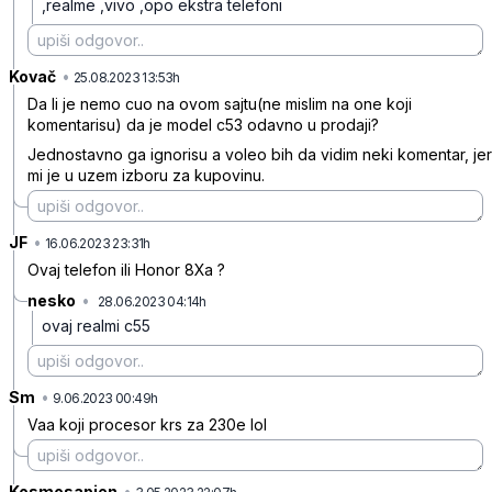
,realme ,vivo ,opo ekstra telefoni
Kovač
•
4f72zydc87ry8nr
25.08.2023 13:53h
Da li je nemo cuo na ovom sajtu(ne mislim na one koji
komentarisu) da je model c53 odavno u prodaji?
Jednostavno ga ignorisu a voleo bih da vidim neki komentar, jer
mi je u uzem izboru za kupovinu.
JF
•
c21wq0x6hpzynh3
16.06.2023 23:31h
Ovaj telefon ili Honor 8Xa ?
nesko
•
28.06.2023 04:14h
qcdp6dqmrnm4099
ovaj realmi c55
Sm
•
04sbw2z3j3lm809
9.06.2023 00:49h
Vaa koji procesor krs za 230e lol
Kosmosapien
•
ss30602vb1fktbb