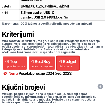
Glonass
,
GPS
,
Galileo
,
Beidou
Sateliti
3.5mm audio, USB-C
Kabl
transfer:
USB 2.0
(
480Mbps,
3w
)
Napomena: 100% tačnost specifkacije nije moguće garantovati!
Kriterijumi
Vrlo zahtevni set kriterijuma grupisanih u tri kategorije interesovanja
kupaca. Vrlo laka identifikacija "slabih tačaka". Ukoliko je neka od
opcija obojena crvenom bojom, to znači da ne zadovoljava kriterijum te
kategorije mobilnih telefona. Svrha je da ukaže na nedostatak
očekivane funkcionalnosti u specifičnom segmentu.
-
9
Top
-
1
Best Buy
-
1
Budget
top performanse
performanse/cena
niska cena
Nema
Početak prodaje
2024
(već:
2023
)
Ključni brojevi
Vizuelni pregled ključnih brojki specifikacije. Najbolji delovi
specifikacije su na vrhu, najgori da dnu. Brzo i lako utvrdite koje su
najjače i najslabije strane modela. Svrha je da se vizuelno dočara
tehnička specifikacija modela na skali.