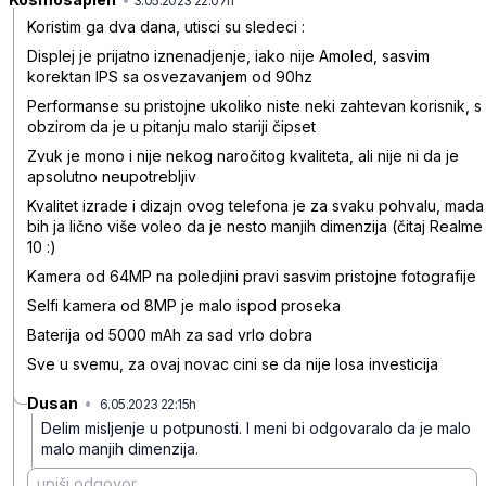
3.05.2023 22:07h
Koristim ga dva dana, utisci su sledeci :
Displej je prijatno iznenadjenje, iako nije Amoled, sasvim
korektan IPS sa osvezavanjem od 90hz
Performanse su pristojne ukoliko niste neki zahtevan korisnik, s
obzirom da je u pitanju malo stariji čipset
Zvuk je mono i nije nekog naročitog kvaliteta, ali nije ni da je
apsolutno neupotrebljiv
Kvalitet izrade i dizajn ovog telefona je za svaku pohvalu, mada
bih ja lično više voleo da je nesto manjih dimenzija (čitaj Realme
10 :)
Kamera od 64MP na poledjini pravi sasvim pristojne fotografije
Selfi kamera od 8MP je malo ispod proseka
Baterija od 5000 mAh za sad vrlo dobra
Sve u svemu, za ovaj novac cini se da nije losa investicija
Dusan
•
6.05.2023 22:15h
2nky7msljlzbyxp
Delim misljenje u potpunosti. I meni bi odgovaralo da je malo
malo manjih dimenzija.