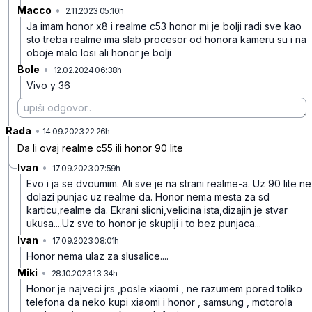
Macco
•
2.11.2023 05:10h
n0xc6259nzncb4r
Ja imam honor x8 i realme c53 honor mi je bolji radi sve kao
sto treba realme ima slab procesor od honora kameru su i na
oboje malo losi ali honor je bolji
Bole
•
12.02.2024 06:38h
zb4n8zqrd4schmj
Vivo y 36
Rada
•
4fbtrlw82ftm448
14.09.2023 22:26h
Da li ovaj realme c55 ili honor 90 lite
Ivan
•
17.09.2023 07:59h
8nd2m644d2jcft7
Evo i ja se dvoumim. Ali sve je na strani realme-a. Uz 90 lite ne
dolazi punjac uz realme da. Honor nema mesta za sd
karticu,realme da. Ekrani slicni,velicina ista,dizajin je stvar
ukusa....Uz sve to honor je skuplji i to bez punjaca...
Ivan
•
17.09.2023 08:01h
skffdbmcl24ydj2
Honor nema ulaz za slusalice....
Miki
•
28.10.2023 13:34h
n7mq685wkhj342j
Honor je najveci jrs ,posle xiaomi , ne razumem pored toliko
telefona da neko kupi xiaomi i honor , samsung , motorola