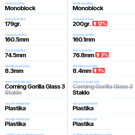
oblik kućišta
oblik kućišta
Monoblock
Monoblock
masa kućišta
masa kućišta
179
gr.
200
gr.
12
%
visina kućišta
visina kućišta
160.5
mm
160.1
mm
širina kućišta
širina kućišta
74.5
mm
76.8
mm
3
%
debljina kućišta
debljina kućišta
8.3
mm
8.4
mm
1
%
napred materijal
napred materijal
Corning Gorilla Glass 3
Corning Gorilla Glass 3
Staklo
Staklo
nazad materijal
nazad materijal
Plastika
Plastika
detalji materijal
detalji materijal
Plastika
Plastika
zaštita od prašine i vode
zaštita od prašine i vode