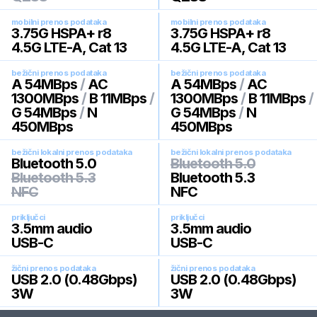
mobilni prenos podataka
mobilni prenos podataka
3.75G HSPA+ r8
3.75G HSPA+ r8
4.5G LTE-A, Cat 13
4.5G LTE-A, Cat 13
bežični prenos podataka
bežični prenos podataka
A 54MBps
/
AC
A 54MBps
/
AC
1300MBps
/
B 11MBps
/
1300MBps
/
B 11MBps
/
G 54MBps
/
N
G 54MBps
/
N
450MBps
450MBps
bežični lokalni prenos podataka
bežični lokalni prenos podataka
Bluetooth 5.0
Bluetooth 5.0
Bluetooth 5.3
Bluetooth 5.3
NFC
NFC
priključci
priključci
3.5mm audio
3.5mm audio
USB-C
USB-C
žični prenos podataka
žični prenos podataka
USB 2.0 (0.48Gbps)
USB 2.0 (0.48Gbps)
3W
3W