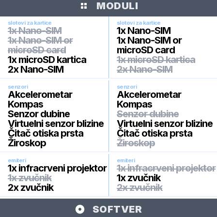
MODULI
slotovi za kartice
slotovi za kartice
1x Nano-SIM
1x Nano-SIM
1x Nano-SIM or
1x Nano-SIM or
microSD card
microSD card
1x microSD kartica
1x microSD kartica
2x Nano-SIM
2x Nano-SIM
senzori
senzori
Akcelerometar
Akcelerometar
Kompas
Kompas
Senzor dubine
Senzor dubine
Virtuelni senzor blizine
Virtuelni senzor blizine
Čitač otiska prsta
Čitač otiska prsta
Žiroskop
Žiroskop
emiteri
emiteri
1x infracrveni projektor
1x infracrveni projektor
1x zvučnik
1x zvučnik
2x zvučnik
2x zvučnik
SOFTVER