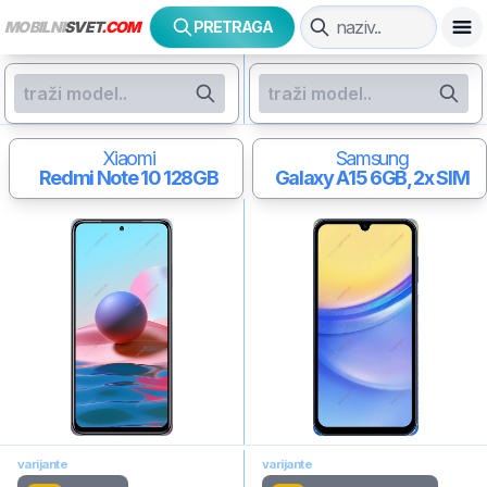
MOBILNI
SVET
.COM
PRETRAGA
Xiaomi
Samsung
Redmi Note 10
128GB
Galaxy A15
6GB, 2x SIM
varijante
varijante