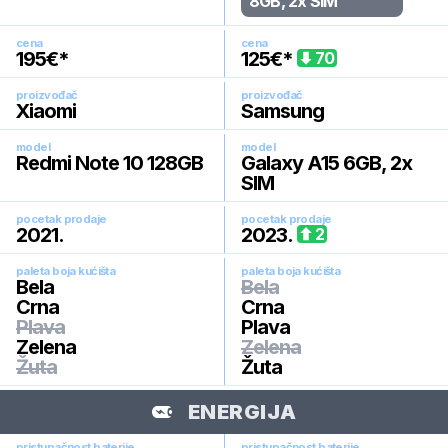
8GB, 2x SIM
cena
cena
195
€*
125
€*
70
proizvođač
proizvođač
Xiaomi
Samsung
model
model
Redmi Note 10 128GB
Galaxy A15 6GB, 2x
SIM
pocetak prodaje
pocetak prodaje
2021
.
2023
.
2
paleta boja kućišta
paleta boja kućišta
Bela
Bela
Crna
Crna
Plava
Plava
Zelena
Zelena
Žuta
Žuta
ENERGIJA
pristupačnost baterije
pristupačnost baterije