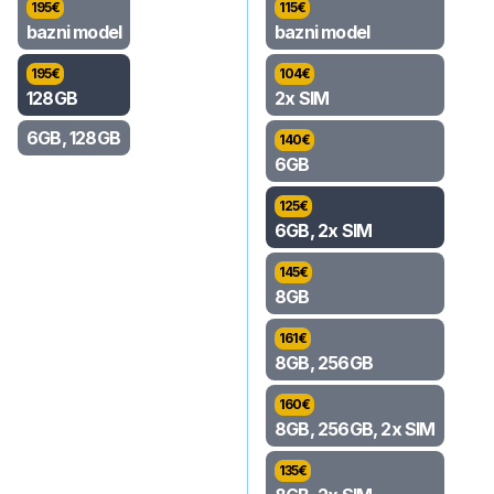
195
€
115
€
bazni model
bazni model
195
€
104
€
128GB
2x SIM
6GB, 128GB
140
€
6GB
125
€
6GB, 2x SIM
145
€
8GB
161
€
8GB, 256GB
160
€
8GB, 256GB, 2x SIM
135
€