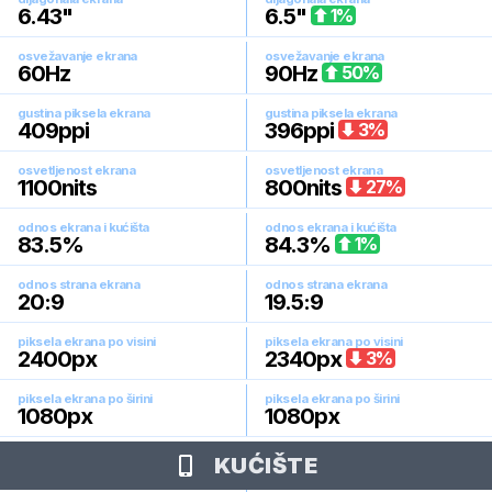
6.43
"
6.5
"
1
%
osvežavanje ekrana
osvežavanje ekrana
60
Hz
90
Hz
50
%
gustina piksela ekrana
gustina piksela ekrana
409
ppi
396
ppi
3
%
osvetljenost ekrana
osvetljenost ekrana
1100
nits
800
nits
27
%
odnos ekrana i kućišta
odnos ekrana i kućišta
83.5
%
84.3
%
1
%
odnos strana ekrana
odnos strana ekrana
20:9
19.5:9
piksela ekrana po visini
piksela ekrana po visini
2400
px
2340
px
3
%
piksela ekrana po širini
piksela ekrana po širini
1080
px
1080
px
KUĆIŠTE