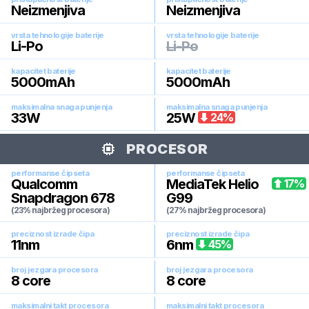
Neizmenjiva
Neizmenjiva
vrsta tehnologije baterije
vrsta tehnologije baterije
Li-Po
Li-Po
kapacitet baterije
kapacitet baterije
5000
mAh
5000
mAh
maksimalna snaga punjenja
maksimalna snaga punjenja
33
W
25
W
24
%
PROCESOR
performanse čipseta
performanse čipseta
Qualcomm
MediaTek Helio
17
%
Snapdragon 678
G99
(23% najbržeg procesora)
(27% najbržeg procesora)
preciznost izrade čipa
preciznost izrade čipa
11
nm
6
nm
45
%
broj jezgara procesora
broj jezgara procesora
8
core
8
core
maksimalni takt procesora
maksimalni takt procesora