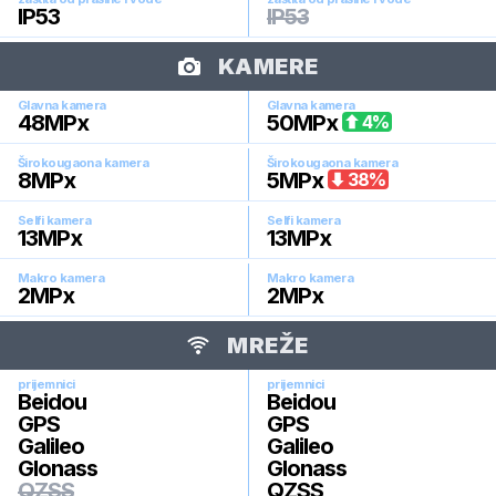
IP53
IP53
KAMERE
Glavna kamera
Glavna kamera
48
MPx
50
MPx
4
%
Širokougaona kamera
Širokougaona kamera
8
MPx
5
MPx
38
%
Selfi kamera
Selfi kamera
13
MPx
13
MPx
Makro kamera
Makro kamera
2
MPx
2
MPx
MREŽE
prijemnici
prijemnici
Beidou
Beidou
GPS
GPS
Galileo
Galileo
Glonass
Glonass
QZSS
QZSS