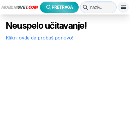
MOBILNI
SVET
.COM
PRETRAGA
Neuspelo učitavanje!
Klikni ovde da probaš ponovo!