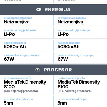
ENERGIJA
pristupačnost baterije
pristupačnost baterije
Neizmenjiva
Neizmenjiva
vrsta tehnologije baterije
vrsta tehnologije baterije
Li-Po
Li-Po
kapacitet baterije
kapacitet baterije
5080
mAh
5080
mAh
maksimalna snaga punjenja
maksimalna snaga punjenja
67
W
67
W
PROCESOR
performanse čipseta
performanse čipseta
MediaTek Dimensity
MediaTek Dimensity
8100
8100
(61% najbržeg procesora)
(61% najbržeg procesora)
preciznost izrade čipa
preciznost izrade čipa
5
nm
5
nm