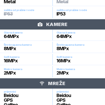
Metal
Metal
zaštita od prašine i vode
zaštita od prašine i vode
IP53
IP53
KAMERE
Glavna kamera
Glavna kamera
64
MPx
64
MPx
Širokougaona kamera
Širokougaona kamera
8
MPx
8
MPx
Selfi kamera
Selfi kamera
16
MPx
16
MPx
Makro kamera
Makro kamera
2
MPx
2
MPx
MREŽE
prijemnici
prijemnici
Beidou
Beidou
GPS
GPS
Galileo
Galileo