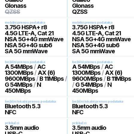
Glonass
Glonass
QZSS
QZSS
mobilni prenos podataka
mobilni prenos podataka
3.75G HSPA+ r8
3.75G HSPA+ r8
4.5G LTE-A, Cat 21
4.5G LTE-A, Cat 21
NSA 5G+4G mmWave
NSA 5G+4G mmWave
NSA 5G+4G sub6
NSA 5G+4G sub6
SA 5G mmWave
SA 5G mmWave
bežični prenos podataka
bežični prenos podataka
A 54MBps
/
AC
A 54MBps
/
AC
1300MBps
/
AX (6)
1300MBps
/
AX (6)
9600MBps
/
B 11MBps
/
9600MBps
/
B 11MBps
G 54MBps
/
N
/
G 54MBps
/
N
450MBps
450MBps
bežični lokalni prenos podataka
bežični lokalni prenos podataka
Bluetooth 5.3
Bluetooth 5.3
NFC
NFC
priključci
priključci
3.5mm audio
3.5mm audio
USB-C
USB-C