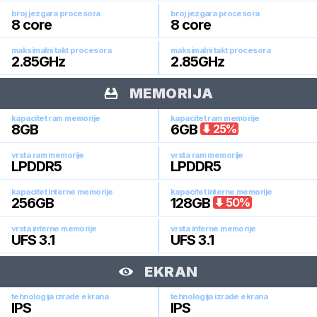
broj jezgara procesora
broj jezgara procesora
8
core
8
core
maksimalni takt procesora
maksimalni takt procesora
2.85
GHz
2.85
GHz
MEMORIJA
kapacitet ram memorije
kapacitet ram memorije
8
GB
6
GB
25
%
vrsta ram memorije
vrsta ram memorije
LPDDR5
LPDDR5
kapacitet interne memorije
kapacitet interne memorije
256
GB
128
GB
50
%
vrsta interne memorije
vrsta interne memorije
UFS 3.1
UFS 3.1
EKRAN
tehnologija izrade ekrana
tehnologija izrade ekrana
IPS
IPS