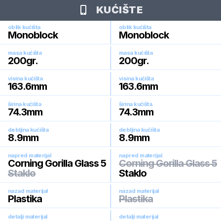
KUĆIŠTE
oblik kućišta
oblik kućišta
Monoblock
Monoblock
masa kućišta
masa kućišta
200
gr.
200
gr.
visina kućišta
visina kućišta
163.6
mm
163.6
mm
širina kućišta
širina kućišta
74.3
mm
74.3
mm
debljina kućišta
debljina kućišta
8.9
mm
8.9
mm
napred materijal
napred materijal
Corning Gorilla Glass 5
Corning Gorilla Glass 5
Staklo
Staklo
nazad materijal
nazad materijal
Plastika
Plastika
detalji materijal
detalji materijal