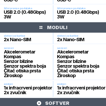
žični prenos podataka
žični prenos podataka
USB 2.0 (0.48Gbps)
USB 2.0 (0.48Gbps)
3W
3W
MODULI
slotovi za kartice
slotovi za kartice
2x Nano-SIM
2x Nano-SIM
senzori
senzori
Akcelerometar
Akcelerometar
Kompas
Kompas
Senzor blizine
Senzor blizine
Senzor spektra boja
Senzor spektra boja
Čitač otiska prsta
Čitač otiska prsta
Žiroskop
Žiroskop
emiteri
emiteri
1x infracrveni projektor
1x infracrveni projektor
2x zvučnik
2x zvučnik
SOFTVER