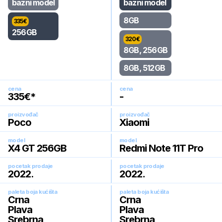
bazni model
bazni model
8GB
335
€
256GB
320
€
8GB, 256GB
8GB, 512GB
cena
cena
335
€*
-
proizvođač
proizvođač
Poco
Xiaomi
model
model
X4 GT 256GB
Redmi Note 11T Pro
pocetak prodaje
pocetak prodaje
2022
.
2022
.
paleta boja kućišta
paleta boja kućišta
Crna
Crna
Plava
Plava
Srebrna
Srebrna