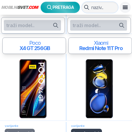
MOBILNI
SVET
.COM
PRETRAGA
Poco
Xiaomi
X4 GT
256GB
Redmi Note 11T Pro
varijante
varijante