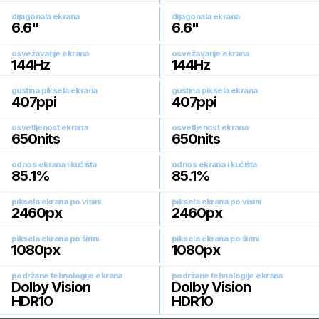
dijagonala ekrana
dijagonala ekrana
6.6
"
6.6
"
osvežavanje ekrana
osvežavanje ekrana
144
Hz
144
Hz
gustina piksela ekrana
gustina piksela ekrana
407
ppi
407
ppi
osvetljenost ekrana
osvetljenost ekrana
650
nits
650
nits
odnos ekrana i kućišta
odnos ekrana i kućišta
85.1
%
85.1
%
piksela ekrana po visini
piksela ekrana po visini
2460
px
2460
px
piksela ekrana po širini
piksela ekrana po širini
1080
px
1080
px
podržane tehnologije ekrana
podržane tehnologije ekrana
Dolby Vision
Dolby Vision
HDR10
HDR10