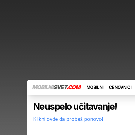
MOBILNI
SVET
.COM
MOBILNI
CENOVNICI
Neuspelo učitavanje!
Klikni ovde da probaš ponovo!