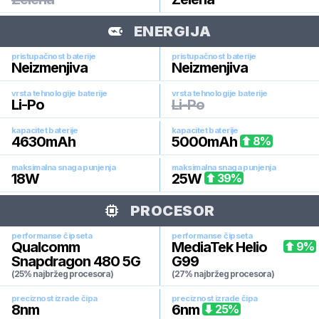
ENERGIJA
pristupačnost baterije
pristupačnost baterije
Neizmenjiva
Neizmenjiva
vrsta tehnologije baterije
vrsta tehnologije baterije
Li-Po
Li-Po
kapacitet baterije
kapacitet baterije
4630
mAh
5000
mAh
8
%
maksimalna snaga punjenja
maksimalna snaga punjenja
18
W
25
W
39
%
PROCESOR
performanse čipseta
performanse čipseta
Qualcomm
MediaTek Helio
9
%
Snapdragon 480 5G
G99
(25% najbržeg procesora)
(27% najbržeg procesora)
preciznost izrade čipa
preciznost izrade čipa
8
nm
6
nm
25
%