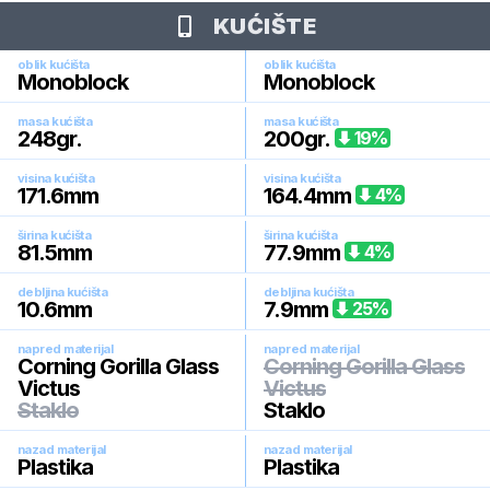
KUĆIŠTE
oblik kućišta
oblik kućišta
Monoblock
Monoblock
masa kućišta
masa kućišta
248
gr.
200
gr.
19
%
visina kućišta
visina kućišta
171.6
mm
164.4
mm
4
%
širina kućišta
širina kućišta
81.5
mm
77.9
mm
4
%
debljina kućišta
debljina kućišta
10.6
mm
7.9
mm
25
%
napred materijal
napred materijal
Corning Gorilla Glass
Corning Gorilla Glass
Victus
Victus
Staklo
Staklo
nazad materijal
nazad materijal
Plastika
Plastika