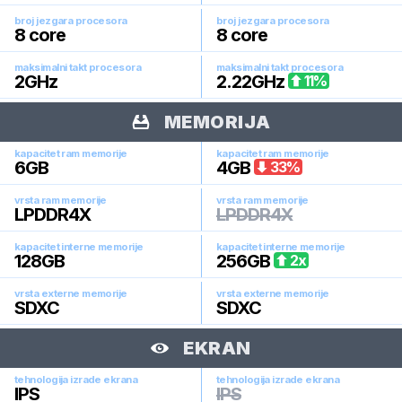
broj jezgara procesora
broj jezgara procesora
8
core
8
core
maksimalni takt procesora
maksimalni takt procesora
2
GHz
2.22
GHz
11
%
MEMORIJA
kapacitet ram memorije
kapacitet ram memorije
6
GB
4
GB
33
%
vrsta ram memorije
vrsta ram memorije
LPDDR4X
LPDDR4X
kapacitet interne memorije
kapacitet interne memorije
128
GB
256
GB
2
x
vrsta externe memorije
vrsta externe memorije
SDXC
SDXC
EKRAN
tehnologija izrade ekrana
tehnologija izrade ekrana
IPS
IPS