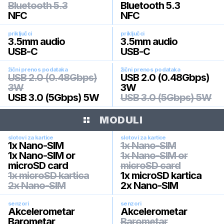
Bluetooth 5.3
Bluetooth 5.3
NFC
NFC
priključci
priključci
3.5mm audio
3.5mm audio
USB-C
USB-C
žični prenos podataka
žični prenos podataka
USB 2.0 (0.48Gbps)
USB 2.0 (0.48Gbps)
3W
3W
USB 3.0 (5Gbps) 5W
USB 3.0 (5Gbps) 5W
MODULI
slotovi za kartice
slotovi za kartice
1x Nano-SIM
1x Nano-SIM
1x Nano-SIM or
1x Nano-SIM or
microSD card
microSD card
1x microSD kartica
1x microSD kartica
2x Nano-SIM
2x Nano-SIM
senzori
senzori
Akcelerometar
Akcelerometar
Barometar
Barometar