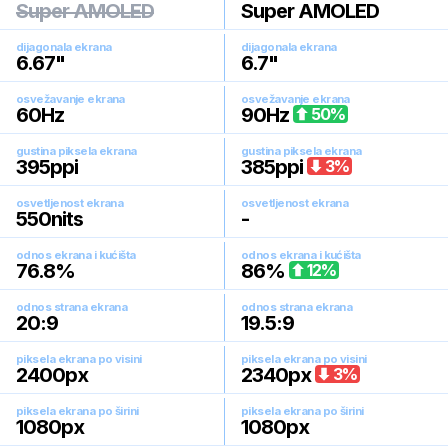
Super AMOLED
Super AMOLED
dijagonala ekrana
dijagonala ekrana
6.67
"
6.7
"
osvežavanje ekrana
osvežavanje ekrana
60
Hz
90
Hz
50
%
gustina piksela ekrana
gustina piksela ekrana
395
ppi
385
ppi
3
%
osvetljenost ekrana
osvetljenost ekrana
550
nits
-
odnos ekrana i kućišta
odnos ekrana i kućišta
76.8
%
86
%
12
%
odnos strana ekrana
odnos strana ekrana
20:9
19.5:9
piksela ekrana po visini
piksela ekrana po visini
2400
px
2340
px
3
%
piksela ekrana po širini
piksela ekrana po širini
1080
px
1080
px