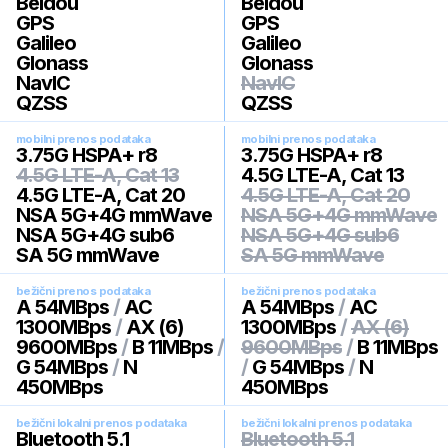
Beidou
Beidou
GPS
GPS
Galileo
Galileo
Glonass
Glonass
NavIC
NavIC
QZSS
QZSS
mobilni prenos podataka
mobilni prenos podataka
3.75G HSPA+ r8
3.75G HSPA+ r8
4.5G LTE-A, Cat 13
4.5G LTE-A, Cat 13
4.5G LTE-A, Cat 20
4.5G LTE-A, Cat 20
NSA 5G+4G mmWave
NSA 5G+4G mmWave
NSA 5G+4G sub6
NSA 5G+4G sub6
SA 5G mmWave
SA 5G mmWave
bežični prenos podataka
bežični prenos podataka
A 54MBps
/
AC
A 54MBps
/
AC
1300MBps
/
AX (6)
1300MBps
/
AX (6)
9600MBps
/
B 11MBps
/
9600MBps
/
B 11MBps
G 54MBps
/
N
/
G 54MBps
/
N
450MBps
450MBps
bežični lokalni prenos podataka
bežični lokalni prenos podataka
Bluetooth 5.1
Bluetooth 5.1