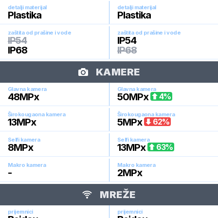
detalji materijal
detalji materijal
Plastika
Plastika
zaštita od prašine i vode
zaštita od prašine i vode
IP54
IP54
IP68
IP68
KAMERE
Glavna kamera
Glavna kamera
48
MPx
50
MPx
4
%
Širokougaona kamera
Širokougaona kamera
13
MPx
5
MPx
62
%
Selfi kamera
Selfi kamera
8
MPx
13
MPx
63
%
Makro kamera
Makro kamera
-
2
MPx
MREŽE
prijemnici
prijemnici