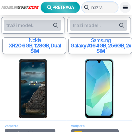
MOBILNI
SVET
.COM
PRETRAGA
Nokia
Samsung
XR20
6GB, 128GB, Dual
Galaxy A16
4GB, 256GB, 2x
SIM
SIM
varijante
varijante