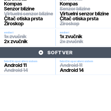
Kompas
Kompas
Senzor blizine
Senzor blizine
Virtuelni senzor blizine
Virtuelni senzor blizine
Čitač otiska prsta
Čitač otiska prsta
Žiroskop
Žiroskop
emiteri
emiteri
1x zvučnik
1x zvučnik
2x zvučnik
2x zvučnik
SOFTVER
fabrički operativni sistem
fabrički operativni sistem
Android 11
Android 11
Android 14
Android 14