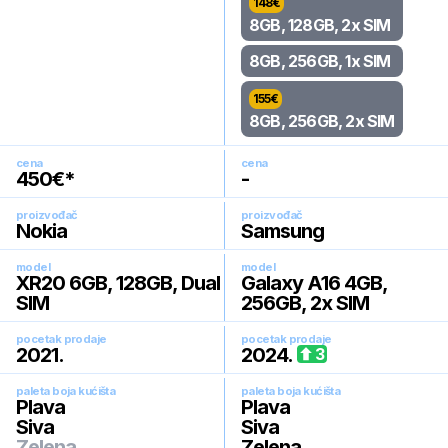
148
€
8GB, 128GB, 2x SIM
8GB, 256GB, 1x SIM
155
€
8GB, 256GB, 2x SIM
cena
cena
450
€*
-
proizvođač
proizvođač
Nokia
Samsung
model
model
XR20 6GB, 128GB, Dual
Galaxy A16 4GB,
SIM
256GB, 2x SIM
pocetak prodaje
pocetak prodaje
2021
.
2024
.
3
paleta boja kućišta
paleta boja kućišta
Plava
Plava
Siva
Siva
Zelena
Zelena