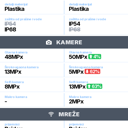
detalji materijal
detalji materijal
Plastika
Plastika
zaštita od prašine i vode
zaštita od prašine i vode
IP54
IP54
IP68
IP68
KAMERE
Glavna kamera
Glavna kamera
48
MPx
50
MPx
4
%
Širokougaona kamera
Širokougaona kamera
13
MPx
5
MPx
62
%
Selfi kamera
Selfi kamera
8
MPx
13
MPx
63
%
Makro kamera
Makro kamera
-
2
MPx
MREŽE
prijemnici
prijemnici