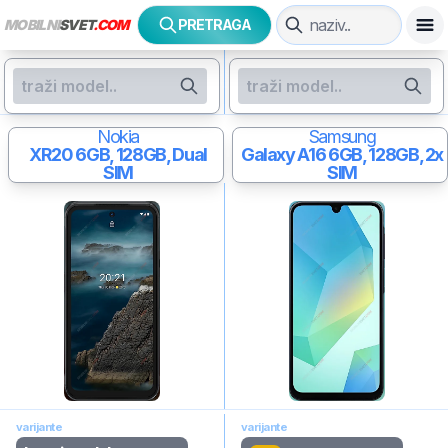
MOBILNI
SVET
.COM
PRETRAGA
Nokia
Samsung
XR20
6GB, 128GB, Dual
Galaxy A16
6GB, 128GB, 2x
SIM
SIM
varijante
varijante