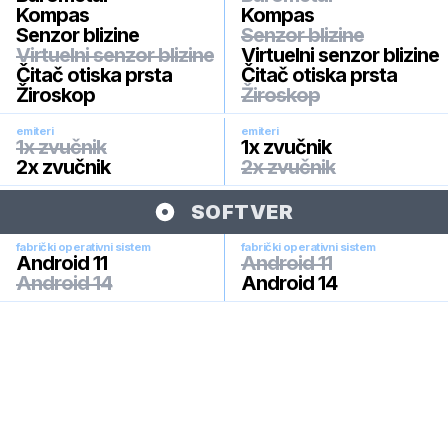
Kompas
Kompas
Senzor blizine
Senzor blizine
Virtuelni senzor blizine
Virtuelni senzor blizine
Čitač otiska prsta
Čitač otiska prsta
Žiroskop
Žiroskop
emiteri
emiteri
1x zvučnik
1x zvučnik
2x zvučnik
2x zvučnik
SOFTVER
fabrički operativni sistem
fabrički operativni sistem
Android 11
Android 11
Android 14
Android 14