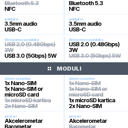
Bluetooth 5.3
Bluetooth 5.3
NFC
NFC
priključci
priključci
3.5mm audio
3.5mm audio
USB-C
USB-C
žični prenos podataka
žični prenos podataka
USB 2.0 (0.48Gbps)
USB 2.0 (0.48Gbps)
3W
3W
USB 3.0 (5Gbps) 5W
USB 3.0 (5Gbps) 5W
MODULI
slotovi za kartice
slotovi za kartice
1x Nano-SIM
1x Nano-SIM
1x Nano-SIM or
1x Nano-SIM or
microSD card
microSD card
1x microSD kartica
1x microSD kartica
2x Nano-SIM
2x Nano-SIM
senzori
senzori
Akcelerometar
Akcelerometar
Barometar
Barometar