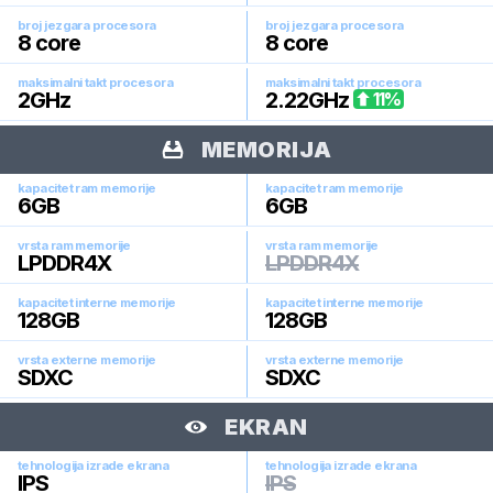
broj jezgara procesora
broj jezgara procesora
8
core
8
core
maksimalni takt procesora
maksimalni takt procesora
2
GHz
2.22
GHz
11
%
MEMORIJA
kapacitet ram memorije
kapacitet ram memorije
6
GB
6
GB
vrsta ram memorije
vrsta ram memorije
LPDDR4X
LPDDR4X
kapacitet interne memorije
kapacitet interne memorije
128
GB
128
GB
vrsta externe memorije
vrsta externe memorije
SDXC
SDXC
EKRAN
tehnologija izrade ekrana
tehnologija izrade ekrana
IPS
IPS