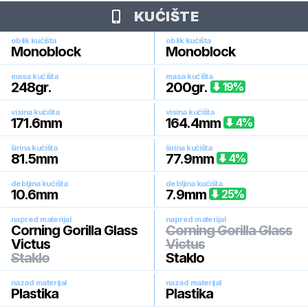
KUĆIŠTE
oblik kućišta
oblik kućišta
Monoblock
Monoblock
masa kućišta
masa kućišta
248
gr.
200
gr.
19
%
visina kućišta
visina kućišta
171.6
mm
164.4
mm
4
%
širina kućišta
širina kućišta
81.5
mm
77.9
mm
4
%
debljina kućišta
debljina kućišta
10.6
mm
7.9
mm
25
%
napred materijal
napred materijal
Corning Gorilla Glass
Corning Gorilla Glass
Victus
Victus
Staklo
Staklo
nazad materijal
nazad materijal
Plastika
Plastika