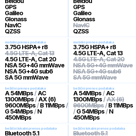
Beidou
Beidou
GPS
GPS
Galileo
Galileo
Glonass
Glonass
NavIC
NavIC
QZSS
QZSS
mobilni prenos podataka
mobilni prenos podataka
3.75G HSPA+ r8
3.75G HSPA+ r8
4.5G LTE-A, Cat 13
4.5G LTE-A, Cat 13
4.5G LTE-A, Cat 20
4.5G LTE-A, Cat 20
NSA 5G+4G mmWave
NSA 5G+4G mmWave
NSA 5G+4G sub6
NSA 5G+4G sub6
SA 5G mmWave
SA 5G mmWave
bežični prenos podataka
bežični prenos podataka
A 54MBps
/
AC
A 54MBps
/
AC
1300MBps
/
AX (6)
1300MBps
/
AX (6)
9600MBps
/
B 11MBps
/
9600MBps
/
B 11MBps
G 54MBps
/
N
/
G 54MBps
/
N
450MBps
450MBps
bežični lokalni prenos podataka
bežični lokalni prenos podataka
Bluetooth 5.1
Bluetooth 5.1