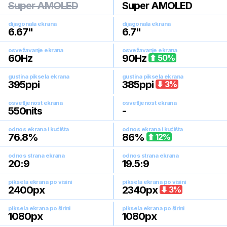
Super AMOLED
Super AMOLED
dijagonala ekrana
dijagonala ekrana
6.67
"
6.7
"
osvežavanje ekrana
osvežavanje ekrana
60
Hz
90
Hz
50
%
gustina piksela ekrana
gustina piksela ekrana
395
ppi
385
ppi
3
%
osvetljenost ekrana
osvetljenost ekrana
550
nits
-
odnos ekrana i kućišta
odnos ekrana i kućišta
76.8
%
86
%
12
%
odnos strana ekrana
odnos strana ekrana
20:9
19.5:9
piksela ekrana po visini
piksela ekrana po visini
2400
px
2340
px
3
%
piksela ekrana po širini
piksela ekrana po širini
1080
px
1080
px