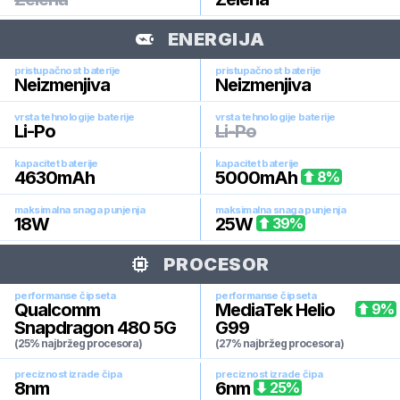
ENERGIJA
pristupačnost baterije
pristupačnost baterije
Neizmenjiva
Neizmenjiva
vrsta tehnologije baterije
vrsta tehnologije baterije
Li-Po
Li-Po
kapacitet baterije
kapacitet baterije
4630
mAh
5000
mAh
8
%
maksimalna snaga punjenja
maksimalna snaga punjenja
18
W
25
W
39
%
PROCESOR
performanse čipseta
performanse čipseta
Qualcomm
MediaTek Helio
9
%
Snapdragon 480 5G
G99
(25% najbržeg procesora)
(27% najbržeg procesora)
preciznost izrade čipa
preciznost izrade čipa
8
nm
6
nm
25
%