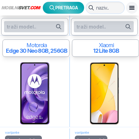
MOBILNI
SVET
.COM
PRETRAGA
Motorola
Xiaomi
Edge 30 Neo
8GB, 256GB
12 Lite
8GB
varijante
varijante