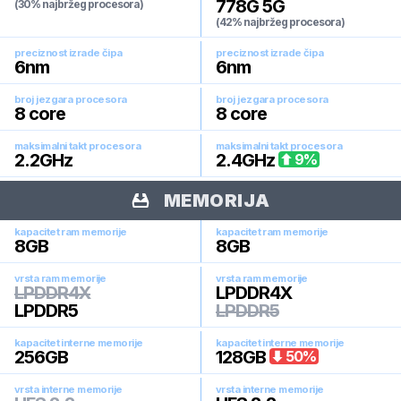
778G 5G
(30% najbržeg procesora)
(42% najbržeg procesora)
preciznost izrade čipa
preciznost izrade čipa
6
nm
6
nm
broj jezgara procesora
broj jezgara procesora
8
core
8
core
maksimalni takt procesora
maksimalni takt procesora
2.2
GHz
2.4
GHz
9
%
MEMORIJA
kapacitet ram memorije
kapacitet ram memorije
8
GB
8
GB
vrsta ram memorije
vrsta ram memorije
LPDDR4X
LPDDR4X
LPDDR5
LPDDR5
kapacitet interne memorije
kapacitet interne memorije
256
GB
128
GB
50
%
vrsta interne memorije
vrsta interne memorije