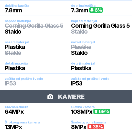
debljina kućišta
debljina kućišta
7.8
mm
7.3
mm
6
%
napred materijal
napred materijal
Corning Gorilla Glass 5
Corning Gorilla Glass 5
Staklo
Staklo
nazad materijal
nazad materijal
Plastika
Plastika
Staklo
Staklo
detalji materijal
detalji materijal
Plastika
Plastika
zaštita od prašine i vode
zaštita od prašine i vode
IP53
IP53
KAMERE
Glavna kamera
Glavna kamera
64
MPx
108
MPx
69
%
Širokougaona kamera
Širokougaona kamera
13
MPx
8
MPx
38
%