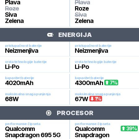
Plava
Plava
Roze
Roze
Siva
Siva
Zelena
Zelena
ENERGIJA
pristupačnost baterije
pristupačnost baterije
Neizmenjiva
Neizmenjiva
vrsta tehnologije baterije
vrsta tehnologije baterije
Li-Po
Li-Po
kapacitet baterije
kapacitet baterije
4020
mAh
4300
mAh
7
%
maksimalna snaga punjenja
maksimalna snaga punjenja
68
W
67
W
1
%
PROCESOR
performanse čipseta
performanse čipseta
Qualcomm
Qualcomm
39
%
Snapdragon 695 5G
Snapdragon