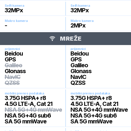
Selfi kamera
Selfi kamera
32
MPx
32
MPx
Makro kamera
Makro kamera
-
2
MPx
MREŽE
prijemnici
prijemnici
Beidou
Beidou
GPS
GPS
Galileo
Galileo
Glonass
Glonass
NavIC
NavIC
QZSS
QZSS
mobilni prenos podataka
mobilni prenos podataka
3.75G HSPA+ r8
3.75G HSPA+ r8
4.5G LTE-A, Cat 21
4.5G LTE-A, Cat 21
NSA 5G+4G mmWave
NSA 5G+4G mmWave
NSA 5G+4G sub6
NSA 5G+4G sub6
SA 5G mmWave
SA 5G mmWave