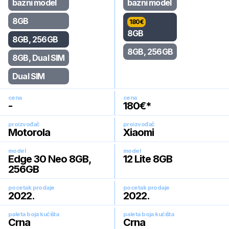
bazni model
bazni model
8GB
180
€
8GB
8GB, 256GB
8GB, 256GB
8GB, Dual SIM
Dual SIM
cena
cena
-
180
€*
proizvođač
proizvođač
Motorola
Xiaomi
model
model
Edge 30 Neo 8GB,
12 Lite 8GB
256GB
pocetak prodaje
pocetak prodaje
2022
.
2022
.
paleta boja kućišta
paleta boja kućišta
Crna
Crna