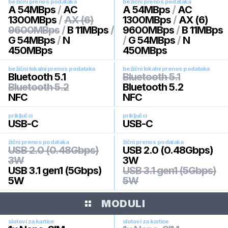
bežični prenos podataka
bežični prenos podataka
A 54MBps
/
AC
A 54MBps
/
AC
1300MBps
/
AX (6)
1300MBps
/
AX (6)
9600MBps
/
B 11MBps
/
9600MBps
/
B 11MBps
G 54MBps
/
N
/
G 54MBps
/
N
450MBps
450MBps
bežični lokalni prenos podataka
bežični lokalni prenos podataka
Bluetooth 5.1
Bluetooth 5.1
Bluetooth 5.2
Bluetooth 5.2
NFC
NFC
priključci
priključci
USB-C
USB-C
žični prenos podataka
žični prenos podataka
USB 2.0 (0.48Gbps)
USB 2.0 (0.48Gbps)
3W
3W
USB 3.1 gen1 (5Gbps)
USB 3.1 gen1 (5Gbps)
5W
5W
MODULI
slotovi za kartice
slotovi za kartice