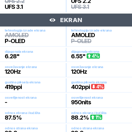
UFS 2.2
UFS 2.2
UFS 3.1
UFS 3.1
EKRAN
tehnologija izrade ekrana
tehnologija izrade ekrana
AMOLED
AMOLED
P-OLED
P-OLED
dijagonala ekrana
dijagonala ekrana
6.28
"
6.55
"
4
%
osvežavanje ekrana
osvežavanje ekrana
120
Hz
120
Hz
gustina piksela ekrana
gustina piksela ekrana
419
ppi
402
ppi
4
%
osvetljenost ekrana
osvetljenost ekrana
-
950
nits
odnos ekrana i kućišta
odnos ekrana i kućišta
87.5
%
88.2
%
1
%
odnos strana ekrana
odnos strana ekrana