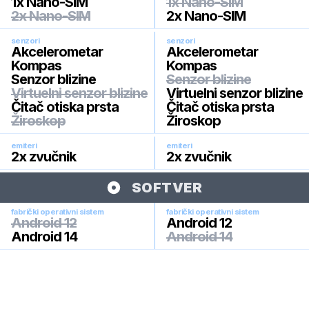
1x Nano-SIM
1x Nano-SIM
2x Nano-SIM
2x Nano-SIM
senzori
senzori
Akcelerometar
Akcelerometar
Kompas
Kompas
Senzor blizine
Senzor blizine
Virtuelni senzor blizine
Virtuelni senzor blizine
Čitač otiska prsta
Čitač otiska prsta
Žiroskop
Žiroskop
emiteri
emiteri
2x zvučnik
2x zvučnik
SOFTVER
fabrički operativni sistem
fabrički operativni sistem
Android 12
Android 12
Android 14
Android 14