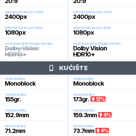
20:9
20:9
piksela ekrana po visini
piksela ekrana po visini
2400
px
2400
px
piksela ekrana po širini
piksela ekrana po širini
1080
px
1080
px
podržane tehnologije ekrana
podržane tehnologije ekrana
Dolby Vision
Dolby Vision
HDR10+
HDR10+
KUĆIŠTE
oblik kućišta
oblik kućišta
Monoblock
Monoblock
masa kućišta
masa kućišta
155
gr.
173
gr.
12
%
visina kućišta
visina kućišta
152.9
mm
159.3
mm
4
%
širina kućišta
širina kućišta
71.2
mm
73.7
mm
4
%