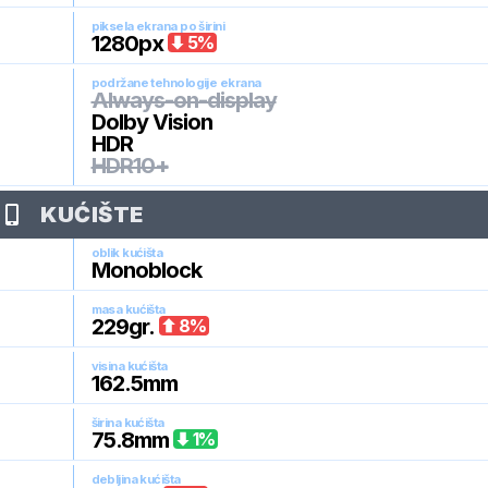
piksela ekrana po širini
1280
px
5
%
podržane tehnologije ekrana
Always-on-display
Dolby Vision
HDR
HDR10+
KUĆIŠTE
oblik kućišta
Monoblock
masa kućišta
229
gr.
8
%
visina kućišta
162.5
mm
širina kućišta
75.8
mm
1
%
debljina kućišta