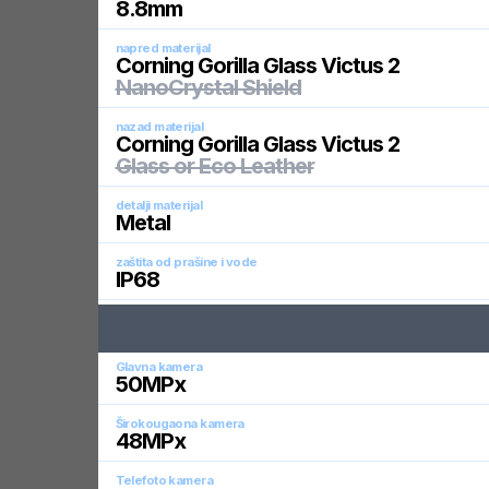
8.8
mm
napred materijal
Corning Gorilla Glass Victus 2
NanoCrystal Shield
nazad materijal
Corning Gorilla Glass Victus 2
Glass or Eco Leather
detalji materijal
Metal
zaštita od prašine i vode
IP68
Glavna kamera
50
MPx
Širokougaona kamera
48
MPx
Telefoto kamera