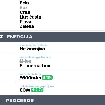
Bela
Bež
Crna
Ljubičasta
Plava
Zelena
ENERGIJA
pristupačnost baterije
Neizmenjiva
vrsta tehnologije baterije
Li-Ion
Silicon-carbon
kapacitet baterije
5600
mAh
11
%
maksimalna snaga punjenja
80
W
2.7
x
PROCESOR