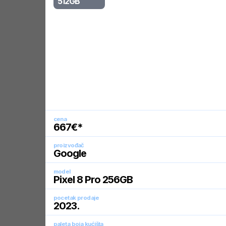
512GB
cena
667
€*
proizvođač
Google
model
Pixel 8 Pro 256GB
pocetak prodaje
2023
.
paleta boja kućišta