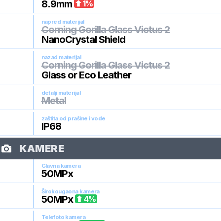
8.9
mm
1
%
napred materijal
Corning Gorilla Glass Victus 2
NanoCrystal Shield
nazad materijal
Corning Gorilla Glass Victus 2
Glass or Eco Leather
detalji materijal
Metal
zaštita od prašine i vode
IP68
KAMERE
Glavna kamera
50
MPx
Širokougaona kamera
50
MPx
4
%
Telefoto kamera