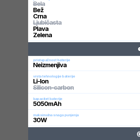
Bela
Bež
Crna
Ljubičasta
Plava
Zelena
pristupačnost baterije
Neizmenjiva
vrsta tehnologije baterije
Li-Ion
Silicon-carbon
kapacitet baterije
5050
mAh
maksimalna snaga punjenja
30
W