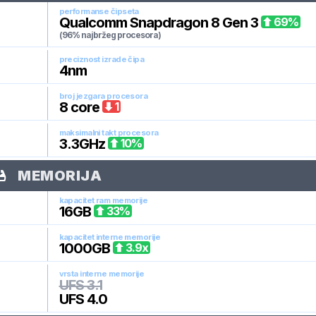
performanse čipseta
Qualcomm Snapdragon 8 Gen 3
69
%
(96% najbržeg procesora)
preciznost izrade čipa
4
nm
broj jezgara procesora
8
core
1
maksimalni takt procesora
3.3
GHz
10
%
MEMORIJA
kapacitet ram memorije
16
GB
33
%
kapacitet interne memorije
1000
GB
3.9
x
vrsta interne memorije
UFS 3.1
UFS 4.0