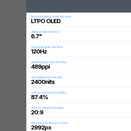
tehnologija izrade ekrana
LTPO OLED
dijagonala ekrana
6.7
"
osvežavanje ekrana
120
Hz
gustina piksela ekrana
489
ppi
osvetljenost ekrana
2400
nits
odnos ekrana i kućišta
87.4
%
odnos strana ekrana
20:9
piksela ekrana po visini
2992
px