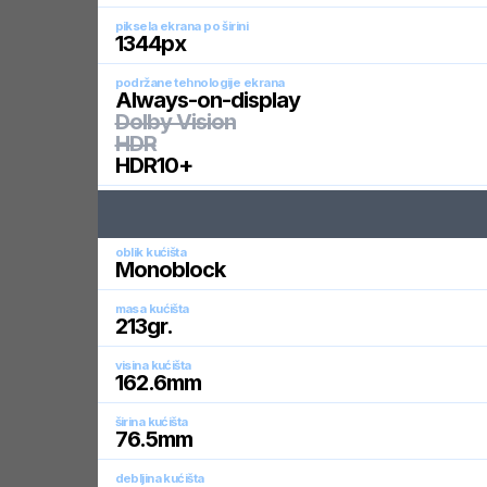
piksela ekrana po širini
1344
px
podržane tehnologije ekrana
Always-on-display
Dolby Vision
HDR
HDR10+
oblik kućišta
Monoblock
masa kućišta
213
gr.
visina kućišta
162.6
mm
širina kućišta
76.5
mm
debljina kućišta