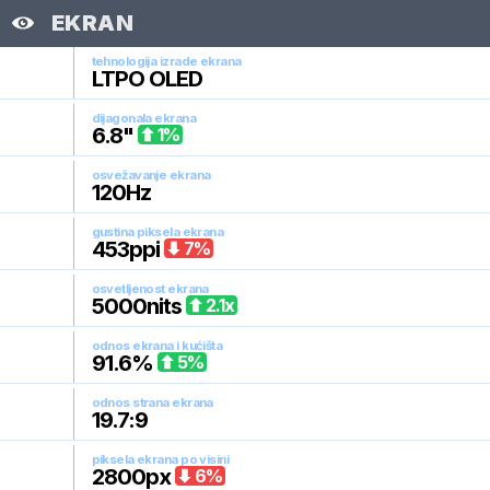
EKRAN
tehnologija izrade ekrana
LTPO OLED
dijagonala ekrana
6.8
"
1
%
osvežavanje ekrana
120
Hz
gustina piksela ekrana
453
ppi
7
%
osvetljenost ekrana
5000
nits
2.1
x
odnos ekrana i kućišta
91.6
%
5
%
odnos strana ekrana
19.7:9
piksela ekrana po visini
2800
px
6
%