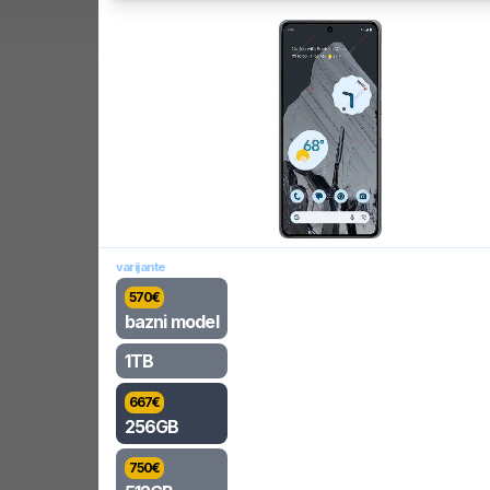
varijante
570
€
bazni model
1TB
667
€
256GB
750
€