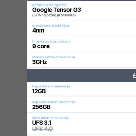
performanse čipseta
Google Tensor G3
(57% najbržeg procesora)
preciznost izrade čipa
4
nm
broj jezgara procesora
9
core
maksimalni takt procesora
3
GHz
kapacitet ram memorije
12
GB
kapacitet interne memorije
256
GB
vrsta interne memorije
UFS 3.1
UFS 4.0