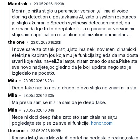
Mandrak
•
23.05.2026 16:20h
ypb4k6v5b67rc08
Meni nije ništa stiglo u parametar version ,ali ima al voice
cloning detection u postavkama Al, zato u system resources
je stiglo ažuriranje Speech synthesis detection model, pa
neznam da li je to to deepfake ili ...a u parametar version mi
stoji samo application resolution optimization parametars...
the one
•
23.05.2026 16:20h
z1lqf5ccyw8ckrg
I nove sare za otisak prsitiju,isto ima neki nov meni dinamicki
efekti,ne kapiram jos koja mu je funkcija.Izgleda da ima dosta
stvari koje nisu naveli.Za lampu nisam znao do sada.Pisite sta
sve novo nadjete,ocigledno da je boji update nego sto je
izgledalo na pocetku
Mila
•
23.05.2026 16:28h
d0ytl72b24226v6
Deep fake nije to nesto drugo je ovo stiglo ne znam ni ja sta.
Mila
•
23.05.2026 16:30h
cxckmdlxhg71zz6
Ma presla sam se mislila sam da je deep fake.
Mila
•
23.05.2026 16:34h
c8y5wfk98xjrb9w
Nece ni doci deep fake zato sto sam citala na sajtu
pogledajte sta pise za sve ai funkcije.
honor.com
the one
•
23.05.2026 19:28h
53c864zyyqw1376
Korisna lista,hvala.Mozda AI portet na nedostaje realno,ostalo