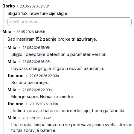
Borko
•
trh6y9j8zhl67fz
23.05.2026 02:53h
Stigao 152 Lepe funkcije stigle
Mila
•
258jygyhdhb3ys2
22.05.2026 14:39h
Sad instaliram 152 zadnje brojke tri azuriranje.
Mila
•
22.05.2026 15:16h
wqf09t1c903pfjv
Stiglo i deepfake detection u parameter version.
Mila
•
22.05.2026 16:36h
ytnv5f5zq304pwf
I bypass charging je stigao u ocvom azuriranju.
the one
•
22.05.2026 22:03h
gyl1vnbxxr07sjf
Solidno azuriranje...
Mila
•
22.05.2026 22:09h
zm1j8zjsdl1wdhq
Meni je super. Nemam zamerke.
the one
•
23.05.2026 13:19h
dg1zj2b1nl6s6j0
Jedino zdravlje baterije meni nedostaje, hocu ga fabricki
Mila
•
23.05.2026 13:24h
54g439jzylm20wh
I baterijska lampa moze da se podesava jacina svetla. Jedino
to fali zdravlje baterije.