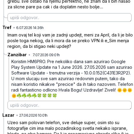
grebu. sve ostalo na njemu perfektno, ne znam da li bih nasao
za slicne pare pa cak i da doplatim nesto bolje....
Tref
•
c0syvnl758bfzqp
6.07.2026 14:36h
Imam ovaj tel koji vam je zadnji updejt, meni za April, da li je bilo
posle toga nekog, da li mora da se preko VPN ili e_Sim menja
region, da bi stigao neki updejt?
Zanzibar
•
7.07.2026 09:01h
yyxcxldmrcsl9dq
Koristim HM6PRO. Pre nekoliko dana sam azurirao Google
Play System Update na 1 June 2026. 27.05.2026 sam azurirao
Software Update - trenutna verzija - 10.0.0.152(C431E3R2P2).
U mom slucaju sve sam azurirao redovnim putem, tako da
nisam koristio nikakve "precice" da ih tako nazovem. Telefon
radi fantasticno odlicno Hvala Bogu! Uzdravlje! Ziveli! 🌞🌞🌞
🌞☘️☘️☘️☘️🍀🍀🍀🍀
Lazar
•
mw61dhp2ghlvgnh
27.06.2026 10:01h
Uzeo sam polovan telefon, sve deluje super, osim sto su
fotografije cim ima malo pozadinskog svetla nekako isprane,
blede, na obe kamere. Da li je preagresivna obrada slika ili je