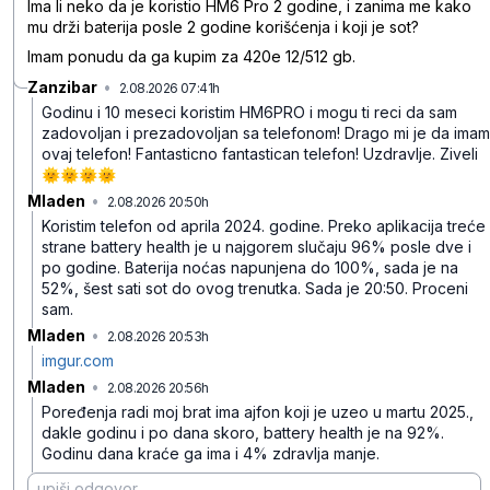
Ima li neko da je koristio HM6 Pro 2 godine, i zanima me kako
mu drži baterija posle 2 godine korišćenja i koji je sot?
Imam ponudu da ga kupim za 420e 12/512 gb.
Zanzibar
•
2.08.2026 07:41h
5bjfk6fv877zdny
Godinu i 10 meseci koristim HM6PRO i mogu ti reci da sam
zadovoljan i prezadovoljan sa telefonom! Drago mi je da imam
ovaj telefon! Fantasticno fantastican telefon! Uzdravlje. Ziveli
🌞🌞🌞🌞
Mladen
•
2.08.2026 20:50h
ny5j6xl46ncc177
Koristim telefon od aprila 2024. godine. Preko aplikacija treće
strane battery health je u najgorem slučaju 96% posle dve i
po godine. Baterija noćas napunjena do 100%, sada je na
52%, šest sati sot do ovog trenutka. Sada je 20:50. Proceni
sam.
Mladen
•
2.08.2026 20:53h
lcc4nq6dztqzg3h
imgur.com
Mladen
•
2.08.2026 20:56h
x71sbq3j9hgws33
Poređenja radi moj brat ima ajfon koji je uzeo u martu 2025.,
dakle godinu i po dana skoro, battery health je na 92%.
Godinu dana kraće ga ima i 4% zdravlja manje.