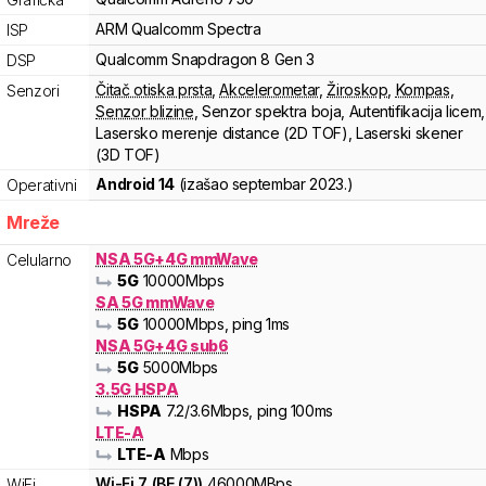
ARM
Qualcomm Spectra
ISP
Qualcomm
Snapdragon 8
Gen 3
DSP
Čitač otiska prsta
,
Akcelerometar
,
Žiroskop
,
Kompas
,
Senzori
Senzor blizine
,
Senzor spektra boja
,
Autentifikacija licem
,
Lasersko merenje distance (2D TOF)
,
Laserski skener
(3D TOF)
Android 14
(izašao
septembar 2023.
)
Operativni
Mreže
NSA 5G+4G mmWave
Celularno
5G
10000
Mbps
SA 5G mmWave
5G
10000
Mbps
, ping 1ms
NSA 5G+4G sub6
5G
5000
Mbps
3.5G HSPA
HSPA
7.2
/3.6
Mbps
, ping 100ms
LTE-A
LTE-A
Mbps
Wi-Fi
7
(
BE (7)
)
46000
MBps
WiFi