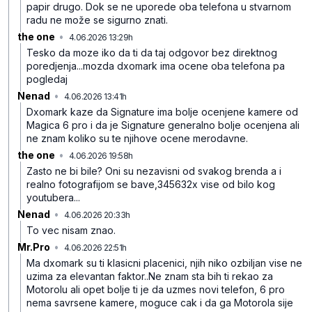
papir drugo. Dok se ne uporede oba telefona u stvarnom
radu ne može se sigurno znati.
the one
•
4.06.2026 13:29h
ypp1j8qbnmqmk37
Tesko da moze iko da ti da taj odgovor bez direktnog
poredjenja...mozda dxomark ima ocene oba telefona pa
pogledaj
Nenad
•
4.06.2026 13:41h
64ghqn2yzzj76h6
Dxomark kaze da Signature ima bolje ocenjene kamere od
Magica 6 pro i da je Signature generalno bolje ocenjena ali
ne znam koliko su te njihove ocene merodavne.
the one
•
4.06.2026 19:58h
w94xrcg6683kgx5
Zasto ne bi bile? Oni su nezavisni od svakog brenda a i
realno fotografijom se bave,345632x vise od bilo kog
youtubera...
Nenad
•
4.06.2026 20:33h
rk23c74g2hfkh09
To vec nisam znao.
Mr.Pro
•
4.06.2026 22:51h
233yskj5hncypt9
Ma dxomark su ti klasicni placenici, njih niko ozbiljan vise ne
uzima za elevantan faktor..Ne znam sta bih ti rekao za
Motorolu ali opet bolje ti je da uzmes novi telefon, 6 pro
nema savrsene kamere, moguce cak i da ga Motorola sije