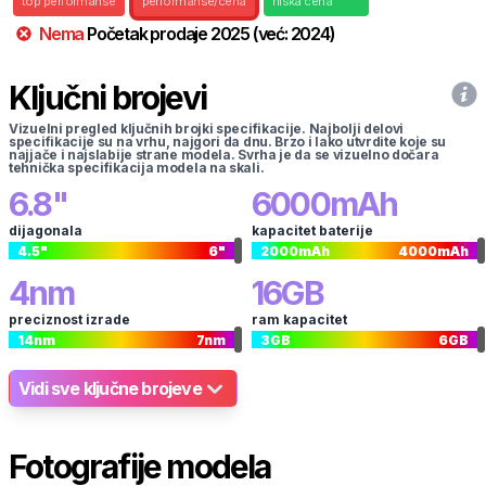
top performanse
performanse/cena
niska cena
Nema
Početak prodaje
2025
(već:
2024
)
Ključni brojevi
Vizuelni pregled ključnih brojki specifikacije. Najbolji delovi
specifikacije su na vrhu, najgori da dnu. Brzo i lako utvrdite koje su
najjače i najslabije strane modela. Svrha je da se vizuelno dočara
tehnička specifikacija modela na skali.
6.8
"
6000
mAh
dijagonala
kapacitet baterije
4.5
"
6
"
2000
mAh
4000
mAh
4
nm
16
GB
preciznost izrade
ram kapacitet
14
nm
7
nm
3
GB
6
GB
Vidi sve ključne brojeve
Fotografije modela