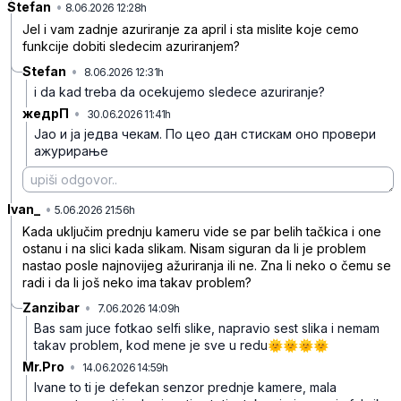
Stefan
•
n5l6h5r661f9zg4
8.06.2026 12:28h
Jel i vam zadnje azuriranje za april i sta mislite koje cemo
funkcije dobiti sledecim azuriranjem?
Stefan
•
8.06.2026 12:31h
8hkkhx6phns816x
i da kad treba da ocekujemo sledece azuriranje?
жедрП
•
30.06.2026 11:41h
z8ysvf3tr2l209p
Јао и ја једва чекам. По цео дан стискам оно провери
ажурирање
Ivan_
•
g3dy8jv73t4x23m
5.06.2026 21:56h
Kada uključim prednju kameru vide se par belih tačkica i one
ostanu i na slici kada slikam. Nisam siguran da li je problem
nastao posle najnovijeg ažuriranja ili ne. Zna li neko o čemu se
radi i da li još neko ima takav problem?
Zanzibar
•
7.06.2026 14:09h
2qpqk6v6s2nq5z2
Bas sam juce fotkao selfi slike, napravio sest slika i nemam
takav problem, kod mene je sve u redu🌞🌞🌞🌞
Mr.Pro
•
14.06.2026 14:59h
0pwl55v0frp467c
Ivane to ti je defekan senzor prednje kamere, mala