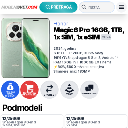
MOBILNI
SVET
.COM
PRETRAGA
Honor
Magic6 Pro
16GB, 1TB,
1x SIM, 1x eSIM
2024
2024
. godina
6.8
"
OLED
120
Hz
,
91.6
% body
96
%
Snapdragon 8 Gen 3, Android 14
RAM
16
GB
,
INT
1000
GB
,
EXT
nema
⚡
80
W,
5600
mAh
neizmenjiva
3
kamer
e
, max
180
MP
PRODAJ
KUPOVINA
KOMENTARI
OVAJ
TEST
UPOREDI
SPECIFIKACIJA
MOBILNI
Podmodeli
12
/
256
GB
12
/
256
GB
Snapdragon 8 Gen 3
Snapdragon 8 Gen 3
1x SIM
, 1x eSIM
2x SIM