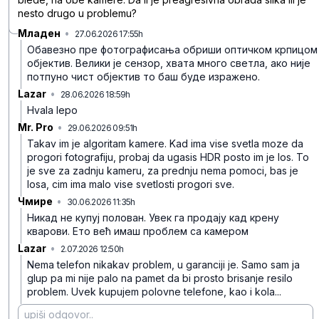
nesto drugo u problemu?
Младен
•
27.06.2026 17:55h
tlhl7z8pv1lkzj1
Обавезно пре фотографисања обриши оптичком крпицом
објектив. Велики је сензор, хвата много светла, ако није
потпуно чист објектив то баш буде изражено.
Lazar
•
28.06.2026 18:59h
6y5c22bj7d3dms0
Hvala lepo
Mr. Pro
•
29.06.2026 09:51h
jsnlb8ypf8rblr7
Takav im je algoritam kamere. Kad ima vise svetla moze da
progori fotografiju, probaj da ugasis HDR posto im je los. To
je sve za zadnju kameru, za prednju nema pomoci, bas je
losa, cim ima malo vise svetlosti progori sve.
Чмире
•
30.06.2026 11:35h
pr3h22fb66wbrxd
Никад не купуј полован. Увек га продају кад крену
кварови. Ето већ имаш проблем са камером
Lazar
•
2.07.2026 12:50h
p0c16p34lq2k3nh
Nema telefon nikakav problem, u garanciji je. Samo sam ja
glup pa mi nije palo na pamet da bi prosto brisanje resilo
problem. Uvek kupujem polovne telefone, kao i kola...