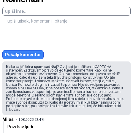
Pošalji komentar
Kako sajt filtrira spam sadržaj?
Ovaj sajt je zaštićen reCAPTCHA
sistemom. Zadržavamo pravo da editujemo komentare, kao i da ne
objavimo komentar bez provere. Objava komentara i odgovora beleži IP
adresu.
Kako da upišem tekst?
Budite pristojni i konstruktivni. Upišite
komentar, pitanje ili iskustvo. Možete ubacivati linkove, smajlije, ćirilicu,
latinicu. Pomozite drugima ili zatražite pomoć. Nije dozvoljeno psovanje,
vređanje, VELIKA SLOVA, lične poruke, kontakt podaci, reklamiranje, cene u
zemlji/inostranstvu, spominjanje admina. Komentari su namenjeni za sam
model telefona. Direktno spominjanje firmi i ličnosti nije dozvoljeno.
Probleme prijavite direktno odredjenoj firmi u delu cenovnik na vrhu strane,
imate zvonce ikonicu za to.
Kako da postavim sliku?
Idite na
imgur.com
,
podignite slike, pa kopirajte link i stavite link u tekst, koji će biti automatski
linkovan.
Miloš
•
m0pm169f9102zbg
1.08.2026 22:47h
Pozdrav ljudi.