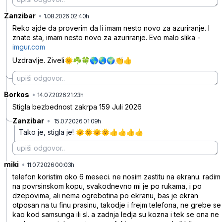
Zanzibar
•
kyrfk3n22vlpc4f
1.08.2026 02:40h
Reko ajde da proverim da li imam nesto novo za azuriranje. I
znate sta, imam nesto novo za azuriranje. Evo malo slika -
imgur.com
Uzdravlje. Ziveli🌞☘️🍀🌎🌏🌍👏👍
Borkos
•
qcxcs8qpkvlpnb5
14.07.2026 21:23h
Stigla bezbednost zakrpa 159 Juli 2026
Zanzibar
•
15.07.2026 01:09h
ml4p5bm1vjhfhww
Tako je, stigla je! 🌞🌞🌞🌞👍👍👍👍
miki
•
zcj7kyptsycljj6
11.07.2026 00:03h
telefon koristim oko 6 meseci. ne nosim zastitu na ekranu. radim
na povrsinskom kopu, svakodnevno mi je po rukama, i po
dzepovima, ali nema ogrebotina po ekranu, bas je ekran
otposan na tu finu prasinu, takodje i frejm telefona, ne grebe se
kao kod samsunga ili sl. a zadnja ledja su kozna i tek se ona ne