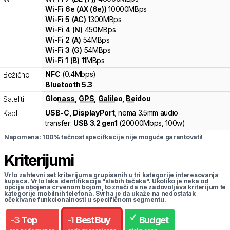
Wi-Fi
6e
(
AX (6e)
)
10000
MBps
Wi-Fi
5
(
AC
)
1300
MBps
Wi-Fi
4
(
N
)
450
MBps
Wi-Fi
2
(
A
)
54
MBps
Wi-Fi
3
(
G
)
54
MBps
Wi-Fi
1
(
B
)
11
MBps
NFC
(0.4Mbps)
Bežično
Bluetooth 5.3
Glonass
,
GPS
,
Galileo
,
Beidou
Sateliti
USB-C, DisplayPort
, nema 3.5mm audio
Kabl
transfer:
USB 3.2 gen1
(
20000Mbps,
100w
)
Napomena: 100% tačnost specifkacije nije moguće garantovati!
Kriterijumi
Vrlo zahtevni set kriterijuma grupisanih u tri kategorije interesovanja
kupaca. Vrlo laka identifikacija "slabih tačaka". Ukoliko je neka od
opcija obojena crvenom bojom, to znači da ne zadovoljava kriterijum te
kategorije mobilnih telefona. Svrha je da ukaže na nedostatak
očekivane funkcionalnosti u specifičnom segmentu.
-
3
Top
-
1
Best Buy
Budget