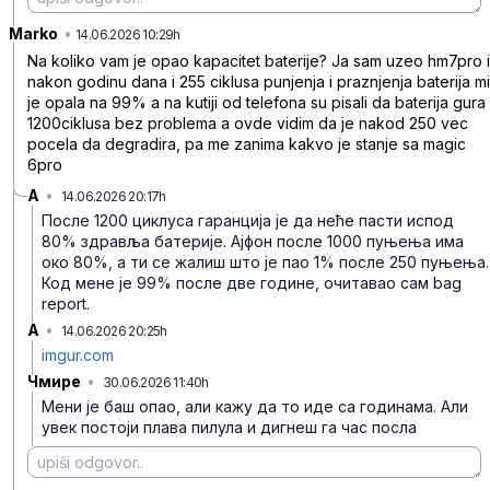
Marko
•
dgwj1kvy6fp2z4t
14.06.2026 10:29h
Na koliko vam je opao kapacitet baterije? Ja sam uzeo hm7pro i
nakon godinu dana i 255 ciklusa punjenja i praznjenja baterija mi
je opala na 99% a na kutiji od telefona su pisali da baterija gura
1200ciklusa bez problema a ovde vidim da je nakod 250 vec
pocela da degradira, pa me zanima kakvo je stanje sa magic
6pro
А
•
14.06.2026 20:17h
4spswgv9lxxhm76
После 1200 циклуса гаранција је да неће пасти испод
80% здравља батерије. Ајфон после 1000 пуњења има
око 80%, а ти се жалиш што је пао 1% после 250 пуњења.
Код мене је 99% после две године, очитавао сам bag
report.
А
•
14.06.2026 20:25h
l87gdqwx92pvpbp
imgur.com
Чмире
•
30.06.2026 11:40h
hbhrz5d1fmn2gv7
Мени је баш опао, али кажу да то иде са годинама. Али
увек постоји плава пилула и дигнеш га час посла