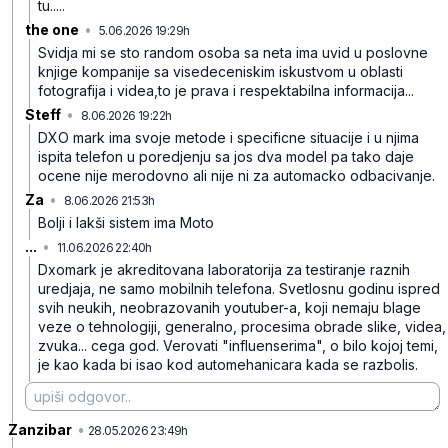
tu.....
the one
•
5.06.2026 19:29h
2s7hr8jk7f2s4ds
Svidja mi se sto random osoba sa neta ima uvid u poslovne
knjige kompanije sa visedeceniskim iskustvom u oblasti
fotografija i videa,to je prava i respektabilna informacija...
Steff
•
8.06.2026 19:22h
hqzwzg9lcysxk6p
DXO mark ima svoje metode i specificne situacije i u njima
ispita telefon u poredjenju sa jos dva model pa tako daje
ocene nije merodovno ali nije ni za automacko odbacivanje.
Za
•
8.06.2026 21:53h
cws9fcxf89trmkp
Bolji i lakši sistem ima Moto
...
•
11.06.2026 22:40h
b43z34r2vv87d3s
Dxomark je akreditovana laboratorija za testiranje raznih
uredjaja, ne samo mobilnih telefona. Svetlosnu godinu ispred
svih neukih, neobrazovanih youtuber-a, koji nemaju blage
veze o tehnologiji, generalno, procesima obrade slike, videa,
zvuka... cega god. Verovati "influenserima", o bilo kojoj temi,
je kao kada bi isao kod automehanicara kada se razbolis.
Zanzibar
•
z6gj20x607nk8pr
28.05.2026 23:49h