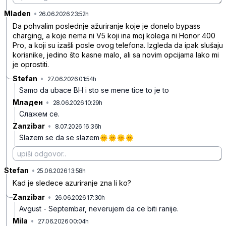
Mladen
•
chfcwwxltyp98rx
26.06.2026 23:52h
Da pohvalim poslednje ažuriranje koje je donelo bypass
charging, a koje nema ni V5 koji ina moj kolega ni Honor 400
Pro, a koji su izašli posle ovog telefona. Izgleda da ipak slušaju
korisnike, jedino što kasne malo, ali sa novim opcijama lako mi
je oprostiti.
Stefan
•
27.06.2026 01:54h
rp73xy69mfg3jn4
Samo da ubace BH i sto se mene tice to je to
Младен
•
28.06.2026 10:29h
8cbc6hx9dzwg4qc
Слажем се.
Zanzibar
•
8.07.2026 16:36h
fr8b1rz2zcc465f
Slazem se da se slazem🌞🌞🌞🌞
Stefan
•
drl71p83028nk52
25.06.2026 13:58h
Kad je sledece azuriranje zna li ko?
Zanzibar
•
26.06.2026 17:30h
7t05bbpgnzlzj0c
Avgust - Septembar, neverujem da ce biti ranije.
Mila
•
27.06.2026 00:04h
kjjzyfm4p19wg24