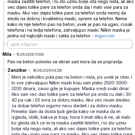
maska zastititi telefon, i to sto uzmu bolje ista nego nista, ali ako
vec dajes tolike pare za telefon onda daj i malo vise para za
masku. Ako vec dajes tolike pare za telefon onda nemoj da
stedis na dobroj i kvalitetnoj maski, opremi za telefon. Nema
kako mi nije telefon pao na beton, uvek je pao na ugao, cosak
telefona i na ledja telefona, zahvaljujuci maski. Nilkin maska je
jedna od najboljih maski i zatita za telefon -
imgur.com
Mila
•
y4p0nvhq8q7xmlb
15.06.2026 11:20h
Pao na beton polomio se ekran sad mora da se popravlja.
Zanzibar
•
18.06.2026 04:22h
vg9h7g01t0qrznw
Meni je nekoliko puta pao na beton i nista, jos uvek je citav. I
to sve zahvaljujuci Nilkin maski koju sam platio 2500-3000-
3200 dinara, zavisi gde je kupujes. Maska vredi svaki dinar.
Ako sam vec dao tolike pare za telefon pa onda cu dati i 30-
40 pa cak i 50 evra za dobru masku. Ako vec nisam stedeo
za dobar telefon sigurno necu stedeti i za dobru masku.
Primetio dam da dosta ljudi gleda kako ce maska da im
izgleda, oblik, kakva je boja, hoce li imati sliku ili ne, ali malo
ko gleda da li ce im ta maska zastititi telefon, i to sto uzmu
bolje ista nego nista, ali ako vec dajes tolike pare za telefon
inda daj i malo vise para za masku. Ako vec dajes tolike pare