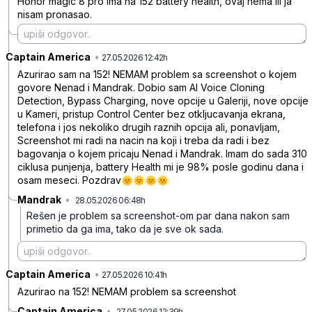
Honor magic 8 pro ima na 152 battery health, ovaj nema ili ja
nisam pronasao.
Captain America
•
cggttl8hpqddkld
27.05.2026 12:42h
Azurirao sam na 152! NEMAM problem sa screenshot o kojem
govore Nenad i Mandrak. Dobio sam AI Voice Cloning
Detection, Bypass Charging, nove opcije u Galeriji, nove opcije
u Kameri, pristup Control Center bez otkljucavanja ekrana,
telefona i jos nekoliko drugih raznih opcija ali, ponavljam,
Screenshot mi radi na nacin na koji i treba da radi i bez
bagovanja o kojem pricaju Nenad i Mandrak. Imam do sada 310
ciklusa punjenja, battery Health mi je 98% posle godinu dana i
osam meseci. Pozdrav🌞🌞🌞🌞
Mandrak
•
28.05.2026 06:48h
45t7d3bx1wgslxd
Rešen je problem sa screenshot-om par dana nakon sam
primetio da ga ima, tako da je sve ok sada.
Captain America
•
sc046mj3j26q8wx
27.05.2026 10:41h
Azurirao na 152! NEMAM problem sa screenshot
Captain America
•
27.05.2026 12:39h
j991ttnwyz8blzc