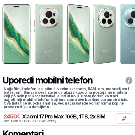
Uporedi mobilni telefon
Najjeftiniji telefoni sa istim ili većim ekranom, RAM-om, memorijom i
baterijom. Smisao ove liste je da ukaže kupcu na postojanje modela
koji po ovih par karateristika je isti ili bolji. Dosta korisnika traži
najjeftiniji mobilni telefon koji ima samo ove bazične parametre iste.
Ova lista nije duboka analiza, već način uštede korisnicima koji ne
prave razliku u detaljima.
2450
€
Xiaomi
17 Pro Max 16GB, 1TB, 2x SIM
6.9
"
16
GB
1000
GB
7500
mAh
(
2025
)
Komentari