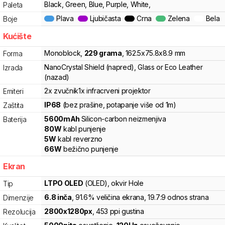
Black, Green, Blue, Purple, White,
Paleta
Plava
Ljubičasta
Crna
Zelena
Bela
Boje
Kućište
Monoblock
,
229
grama
,
162.5
x
75.8
x
8.9
mm
Forma
NanoCrystal Shield (napred), Glass or Eco Leather
Izrada
(nazad)
2x zvučnik
1x infracrveni projektor
Emiteri
IP68
(bez prašine, potapanje više od 1m)
Zaštita
5600
mAh
Silicon-carbon
neizmenjiva
Baterija
80
W
kabl punjenje
5
W
kabl reverzno
66
W
bežično punjenje
Ekran
LTPO OLED
(OLED)
, okvir Hole
Tip
6.8
inča
, 91.6% veličina ekrana
, 19.7:9 odnos strana
Dimenzije
2800
x
1280
px
,
453
ppi gustina
Rezolucija