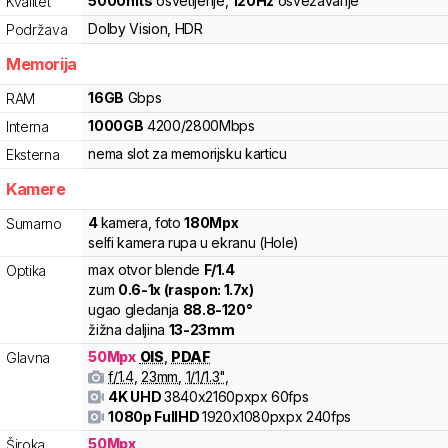
5000
nits
osvetljenje
,
120
Hz
osvežavanje
Kvalitet
Dolby Vision
,
HDR
Podržava
Memorija
16
GB
Gbps
RAM
1000
GB
4200
/
2800
Mbps
Interna
nema slot za memorijsku karticu
Eksterna
Kamere
4
kamera
,
foto
180
Mpx
Sumarno
selfi kamera rupa u ekranu (Hole)
max otvor blende
F/
1.4
Optika
zum
0.6
-
1
x (raspon:
1.7
x)
ugao gledanja
88.8
-
120
°
žižna daljina
13
-
23
mm
50
Mpx
OIS
,
PDAF
Glavna
f/
1.4
,
23
mm
,
1/
1/1.3
"
,
4K UHD
3840x2160pxpx
60fps
1080p FullHD
1920x1080pxpx
240fps
50
Mpx
Široka