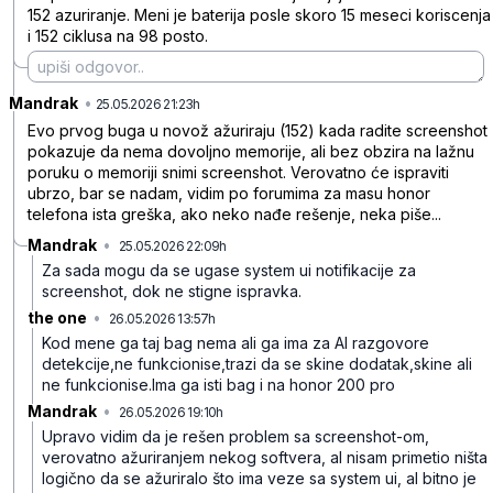
152 azuriranje. Meni je baterija posle skoro 15 meseci koriscenja
i 152 ciklusa na 98 posto.
Mandrak
•
qyx694brg4186tv
25.05.2026 21:23h
Evo prvog buga u novož ažuriraju (152) kada radite screenshot
pokazuje da nema dovoljno memorije, ali bez obzira na lažnu
poruku o memoriji snimi screenshot. Verovatno će ispraviti
ubrzo, bar se nadam, vidim po forumima za masu honor
telefona ista greška, ako neko nađe rešenje, neka piše...
Mandrak
•
25.05.2026 22:09h
1cf2rnw463dzwg5
Za sada mogu da se ugase system ui notifikacije za
screenshot, dok ne stigne ispravka.
the one
•
26.05.2026 13:57h
t5ps0dybgx3v87w
Kod mene ga taj bag nema ali ga ima za AI razgovore
detekcije,ne funkcionise,trazi da se skine dodatak,skine ali
ne funkcionise.Ima ga isti bag i na honor 200 pro
Mandrak
•
26.05.2026 19:10h
5956jd5kggqj517
Upravo vidim da je rešen problem sa screenshot-om,
verovatno ažuriranjem nekog softvera, al nisam primetio ništa
logično da se ažuriralo što ima veze sa system ui, al bitno je