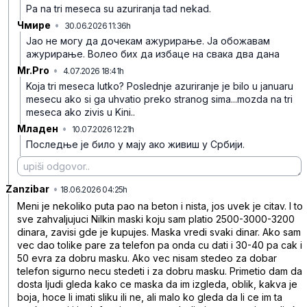
Pa na tri meseca su azuriranja tad nekad.
Чмире
•
30.06.2026 11:36h
4g4y8dw0w5t15dq
Јао не могу да дочекам ажурирање. Ја обожавам
ажурирање. Волео бих да избаце на свака два дана
Mr.Pro
•
4.07.2026 18:41h
xbkc1stfz5ymvl2
Koja tri meseca lutko? Poslednje azuriranje je bilo u januaru
mesecu ako si ga uhvatio preko stranog sima...mozda na tri
meseca ako zivis u Kini..
Младен
•
10.07.2026 12:21h
zrdgmf088p8hw7k
Последње је било у мају ако живиш у Србији.
Zanzibar
•
t00x7k6zlkgqkgv
18.06.2026 04:25h
Meni je nekoliko puta pao na beton i nista, jos uvek je citav. I to
sve zahvaljujuci Nilkin maski koju sam platio 2500-3000-3200
dinara, zavisi gde je kupujes. Maska vredi svaki dinar. Ako sam
vec dao tolike pare za telefon pa onda cu dati i 30-40 pa cak i
50 evra za dobru masku. Ako vec nisam stedeo za dobar
telefon sigurno necu stedeti i za dobru masku. Primetio dam da
dosta ljudi gleda kako ce maska da im izgleda, oblik, kakva je
boja, hoce li imati sliku ili ne, ali malo ko gleda da li ce im ta