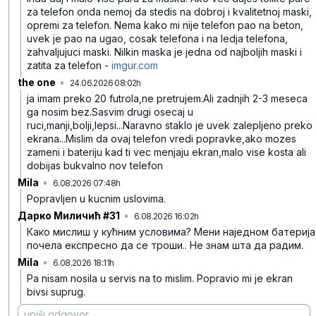
za telefon onda nemoj da stedis na dobroj i kvalitetnoj maski,
opremi za telefon. Nema kako mi nije telefon pao na beton,
uvek je pao na ugao, cosak telefona i na ledja telefona,
zahvaljujuci maski. Nilkin maska je jedna od najboljih maski i
zatita za telefon -
imgur.com
the one
•
24.06.2026 08:02h
csh1dw5n24b1s5b
ja imam preko 20 futrola,ne pretrujem.Ali zadnjih 2-3 meseca
ga nosim bez.Sasvim drugi osecaj u
ruci,manji,bolji,lepsi...Naravno staklo je uvek zalepljeno preko
ekrana...Mislim da ovaj telefon vredi popravke,ako mozes
zameni i bateriju kad ti vec menjaju ekran,malo vise kosta ali
dobijas bukvalno nov telefon
Mila
•
6.08.2026 07:48h
88cm0hlljm9jqnd
Popravljen u kucnim uslovima.
Дарко Миличић #31
•
6.08.2026 16:02h
kjyw0cddxy6yv2l
Како мислиш у кућним условима? Мени наједном батерија
почела експресно да се троши.. Не знам шта да радим.
Mila
•
6.08.2026 18:11h
k43mxtp0khbpcvb
Pa nisam nosila u servis na to mislim. Popravio mi je ekran
bivsi suprug.