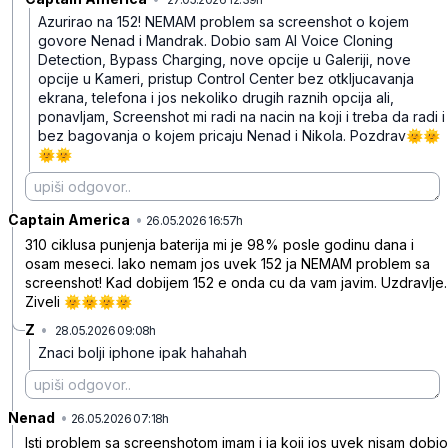
Azurirao na 152! NEMAM problem sa screenshot o kojem
govore Nenad i Mandrak. Dobio sam AI Voice Cloning
Detection, Bypass Charging, nove opcije u Galeriji, nove
opcije u Kameri, pristup Control Center bez otkljucavanja
ekrana, telefona i jos nekoliko drugih raznih opcija ali,
ponavljam, Screenshot mi radi na nacin na koji i treba da radi i
bez bagovanja o kojem pricaju Nenad i Nikola. Pozdrav🌞🌞
🌞🌞
Captain America
•
5zsr3y6zzgx9qf9
26.05.2026 16:57h
310 ciklusa punjenja baterija mi je 98% posle godinu dana i
osam meseci. Iako nemam jos uvek 152 ja NEMAM problem sa
screenshot! Kad dobijem 152 e onda cu da vam javim. Uzdravlje.
Ziveli 🌞🌞🌞🌞
Z
•
28.05.2026 09:08h
myxggll6xf6dr7d
Znaci bolji iphone ipak hahahah
Nenad
•
sqnybw55h0kkpgy
26.05.2026 07:18h
Isti problem sa screenshotom imam i ja koji jos uvek nisam dobio