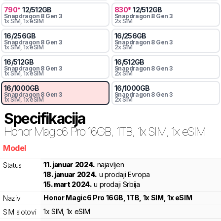
790
*
12
/
512
GB
830
*
12
/
512
GB
Snapdragon 8 Gen 3
Snapdragon 8 Gen 3
1x SIM
, 1x eSIM
2x SIM
16
/
256
GB
16
/
256
GB
Snapdragon 8 Gen 3
Snapdragon 8 Gen 3
1x SIM
, 1x eSIM
2x SIM
16
/
512
GB
16
/
512
GB
Snapdragon 8 Gen 3
Snapdragon 8 Gen 3
1x SIM
, 1x eSIM
2x SIM
16
/
1000
GB
16
/
1000
GB
Snapdragon 8 Gen 3
Snapdragon 8 Gen 3
1x SIM
, 1x eSIM
2x SIM
Specifikacija
Honor
Magic6 Pro 16GB, 1TB, 1x SIM, 1x eSIM
Model
61s
11. januar 2024.
najavljen
Status
18. januar 2024.
u prodaji Evropa
15. mart 2024.
u prodaji Srbija
Honor
Magic6 Pro 16GB, 1TB, 1x SIM, 1x eSIM
Naziv
1x SIM
, 1x eSIM
SIM slotovi