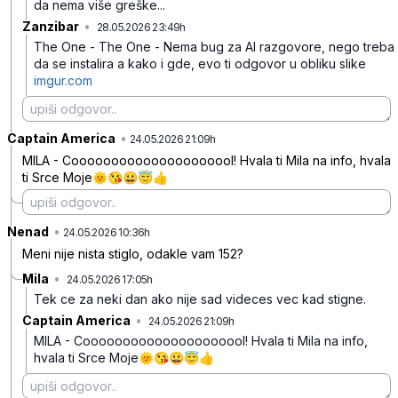
da nema više greške...
Zanzibar
•
28.05.2026 23:49h
76mxmndr3yt2xqv
The One - The One - Nema bug za AI razgovore, nego treba
da se instalira a kako i gde, evo ti odgovor u obliku slike
imgur.com
Captain America
•
chk2pw1hr3f97j6
24.05.2026 21:09h
MILA - Cooooooooooooooooooool! Hvala ti Mila na info, hvala
ti Srce Moje🌞😘😀😇👍
Nenad
•
3pl3rwtl9rr6zxw
24.05.2026 10:36h
Meni nije nista stiglo, odakle vam 152?
Mila
•
24.05.2026 17:05h
1swnxvbmchrhv6z
Tek ce za neki dan ako nije sad videces vec kad stigne.
Captain America
•
24.05.2026 21:09h
gxxzs9zt5rkys68
MILA - Cooooooooooooooooooool! Hvala ti Mila na info,
hvala ti Srce Moje🌞😘😀😇👍