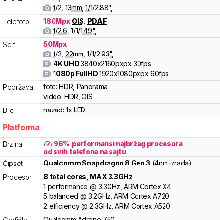
f/
2
,
13
mm
,
1/
1/2.88
"
,
180
Mpx
OIS
,
PDAF
Telefoto
f/
2.6
,
1/
1/1.49
"
,
50
Mpx
Selfi
f/
2
,
22
mm
,
1/
1/2.93
"
,
4K UHD
3840x2160pxpx
30fps
1080p FullHD
1920x1080pxpx
60fps
foto:
HDR, Panorama
Podržava
video:
HDR, OIS
nazad:
1x LED
Blic
Platforma
96
%
performansi najbržeg procesora
Brzina
od svih telefona na sajtu
Qualcomm
Snapdragon 8 Gen 3
(4nm izrada)
Čipset
8
total cores
, MAX
3.3
GHz
Procesor
1
performance
@
3.3
GHz,
ARM
Cortex
X4
5
balanced
@
3.2
GHz,
ARM
Cortex
A720
2
efficiency
@
2.3
GHz,
ARM
Cortex
A520
Qualcomm
Adreno
750
Grafička