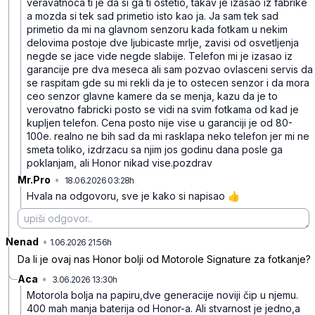
veravatnoca ti je da si ga ti ostetio, takav je izasao iz fabrike
a mozda si tek sad primetio isto kao ja. Ja sam tek sad
primetio da mi na glavnom senzoru kada fotkam u nekim
delovima postoje dve ljubicaste mrlje, zavisi od osvetljenja
negde se jace vide negde slabije. Telefon mi je izasao iz
garancije pre dva meseca ali sam pozvao ovlasceni servis da
se raspitam gde su mi rekli da je to ostecen senzor i da mora
ceo senzor glavne kamere da se menja, kazu da je to
verovatno fabricki posto se vidi na svim fotkama od kad je
kupljen telefon. Cena posto nije vise u garanciji je od 80-
100e. realno ne bih sad da mi rasklapa neko telefon jer mi ne
smeta toliko, izdrzacu sa njim jos godinu dana posle ga
poklanjam, ali Honor nikad vise.pozdrav
Mr.Pro
•
18.06.2026 03:28h
mw4zv4yw209wf4v
Hvala na odgovoru, sve je kako si napisao 👍
Nenad
•
v507xsd9vtyn7g4
1.06.2026 21:56h
Da li je ovaj nas Honor bolji od Motorole Signature za fotkanje?
Aca
•
3.06.2026 13:30h
fn904pw9796k9l2
Motorola bolja na papiru,dve generacije noviji čip u njemu.
400 mah manja baterija od Honor-a. Ali stvarnost je jedno,a