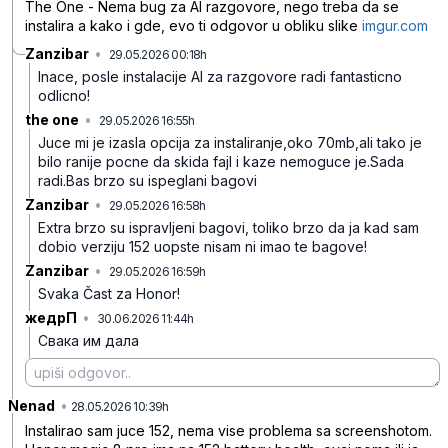
The One - Nema bug za AI razgovore, nego treba da se
instalira a kako i gde, evo ti odgovor u obliku slike
imgur.com
Zanzibar
•
29.05.2026 00:18h
d2g5nzv0rn1gnr5
Inace, posle instalacije AI za razgovore radi fantasticno
odlicno!
the one
•
29.05.2026 16:55h
tbnzjcct5yctkcf
Juce mi je izasla opcija za instaliranje,oko 70mb,ali tako je
bilo ranije pocne da skida fajl i kaze nemoguce je.Sada
radi.Bas brzo su ispeglani bagovi
Zanzibar
•
29.05.2026 16:58h
yhczmxcx9hq9f9t
Extra brzo su ispravljeni bagovi, toliko brzo da ja kad sam
dobio verziju 152 uopste nisam ni imao te bagove!
Zanzibar
•
29.05.2026 16:59h
8pt7byz6c3nsj0n
Svaka Čast za Honor!
жедрП
•
30.06.2026 11:44h
xxjwvfpkv2f8hhb
Свака им дала
Nenad
•
ktb7tlz6clcynyt
28.05.2026 10:39h
Instalirao sam juce 152, nema vise problema sa screenshotom.