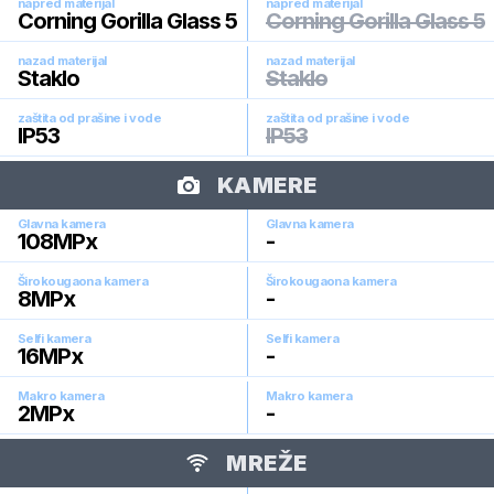
napred materijal
napred materijal
Corning Gorilla Glass 5
Corning Gorilla Glass 5
nazad materijal
nazad materijal
Staklo
Staklo
zaštita od prašine i vode
zaštita od prašine i vode
IP53
IP53
KAMERE
Glavna kamera
Glavna kamera
108
MPx
-
Širokougaona kamera
Širokougaona kamera
8
MPx
-
Selfi kamera
Selfi kamera
16
MPx
-
Makro kamera
Makro kamera
2
MPx
-
MREŽE