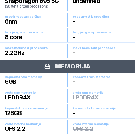
Snapdragon 695 5G
undefined
(30% najbržeg procesora)
preciznost izrade čipa
preciznost izrade čipa
6
nm
-
broj jezgara procesora
broj jezgara procesora
8
core
-
maksimalni takt procesora
maksimalni takt procesora
2.2
GHz
-
MEMORIJA
kapacitet ram memorije
kapacitet ram memorije
6
GB
-
vrsta ram memorije
vrsta ram memorije
LPDDR4X
LPDDR4X
kapacitet interne memorije
kapacitet interne memorije
128
GB
-
vrsta interne memorije
vrsta interne memorije
UFS 2.2
UFS 2.2