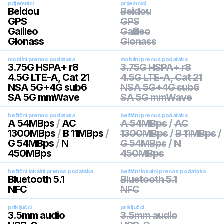
prijemnici
prijemnici
Beidou
Beidou
GPS
GPS
Galileo
Galileo
Glonass
Glonass
mobilni prenos podataka
mobilni prenos podataka
3.75G HSPA+ r8
3.75G HSPA+ r8
4.5G LTE-A, Cat 21
4.5G LTE-A, Cat 21
NSA 5G+4G sub6
NSA 5G+4G sub6
SA 5G mmWave
SA 5G mmWave
bežični prenos podataka
bežični prenos podataka
A 54MBps
/
AC
A 54MBps
/
AC
1300MBps
/
B 11MBps
/
1300MBps
/
B 11MBps
/
G 54MBps
/
N
G 54MBps
/
N
450MBps
450MBps
bežični lokalni prenos podataka
bežični lokalni prenos podataka
Bluetooth 5.1
Bluetooth 5.1
NFC
NFC
priključci
priključci
3.5mm audio
3.5mm audio