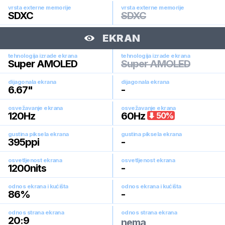
vrsta externe memorije
vrsta externe memorije
SDXC
SDXC
EKRAN
tehnologija izrade ekrana
tehnologija izrade ekrana
Super AMOLED
Super AMOLED
dijagonala ekrana
dijagonala ekrana
6.67
"
-
osvežavanje ekrana
osvežavanje ekrana
120
Hz
60
Hz
50
%
gustina piksela ekrana
gustina piksela ekrana
395
ppi
-
osvetljenost ekrana
osvetljenost ekrana
1200
nits
-
odnos ekrana i kućišta
odnos ekrana i kućišta
86
%
-
odnos strana ekrana
odnos strana ekrana
20:9
nema