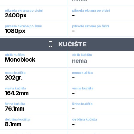
piksela ekrana po visini
piksela ekrana po visini
2400
px
-
piksela ekrana po širini
piksela ekrana po širini
1080
px
-
KUĆIŠTE
oblik kućišta
oblik kućišta
Monoblock
nema
masa kućišta
masa kućišta
202
gr.
-
visina kućišta
visina kućišta
164.2
mm
-
širina kućišta
širina kućišta
76.1
mm
-
debljina kućišta
debljina kućišta
8.1
mm
-