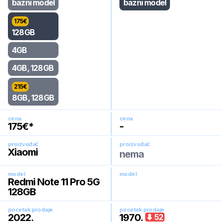
bazni model
bazni model
175
€
128GB
4GB
4GB, 128GB
215
€
8GB, 128GB
cena
cena
175
€*
-
proizvođač
proizvođač
Xiaomi
nema
model
model
Redmi Note 11 Pro 5G
128GB
pocetak prodaje
pocetak prodaje
2022
.
1970
.
52