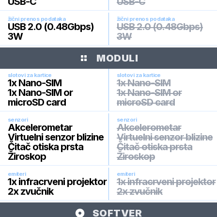
USB-C
USB-C
žični prenos podataka
žični prenos podataka
USB 2.0 (0.48Gbps)
USB 2.0 (0.48Gbps)
3W
3W
MODULI
slotovi za kartice
slotovi za kartice
1x Nano-SIM
1x Nano-SIM
1x Nano-SIM or
1x Nano-SIM or
microSD card
microSD card
senzori
senzori
Akcelerometar
Akcelerometar
Virtuelni senzor blizine
Virtuelni senzor blizine
Čitač otiska prsta
Čitač otiska prsta
Žiroskop
Žiroskop
emiteri
emiteri
1x infracrveni projektor
1x infracrveni projektor
2x zvučnik
2x zvučnik
SOFTVER