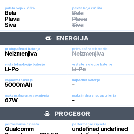
paleta boja kućišta
paleta boja kućišta
Bela
Bela
Plava
Plava
Siva
Siva
ENERGIJA
pristupačnost baterije
pristupačnost baterije
Neizmenjiva
Neizmenjiva
vrsta tehnologije baterije
vrsta tehnologije baterije
Li-Po
Li-Po
kapacitet baterije
kapacitet baterije
5000
mAh
-
maksimalna snaga punjenja
maksimalna snaga punjenja
67
W
-
PROCESOR
performanse čipseta
performanse čipseta
Qualcomm
undefined undefined