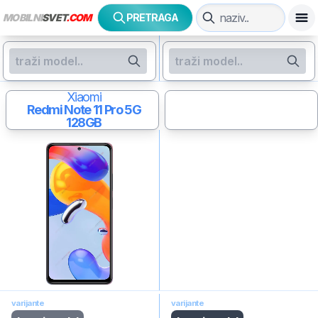
MOBILNI
SVET
.COM
PRETRAGA
Xiaomi
Redmi Note 11 Pro 5G
128GB
varijante
varijante