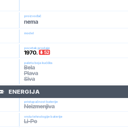
proizvođač
nema
model
pocetak prodaje
1970
.
52
paleta boja kućišta
Bela
Plava
Siva
ENERGIJA
pristupačnost baterije
Neizmenjiva
vrsta tehnologije baterije
Li-Po