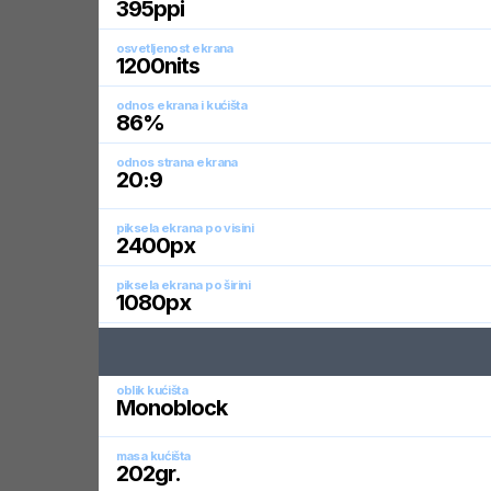
395
ppi
osvetljenost ekrana
1200
nits
odnos ekrana i kućišta
86
%
odnos strana ekrana
20:9
piksela ekrana po visini
2400
px
piksela ekrana po širini
1080
px
oblik kućišta
Monoblock
masa kućišta
202
gr.