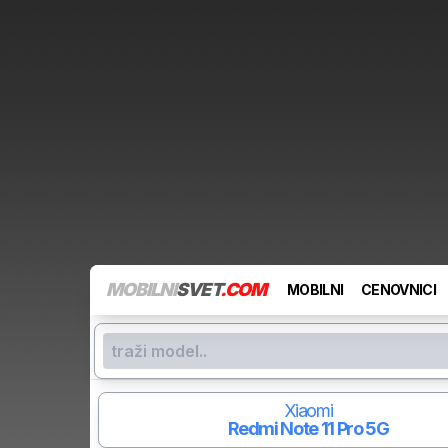
MOBILNI
SVET
.COM
MOBILNI
CENOVNICI
Xiaomi
Redmi Note 11 Pro 5G