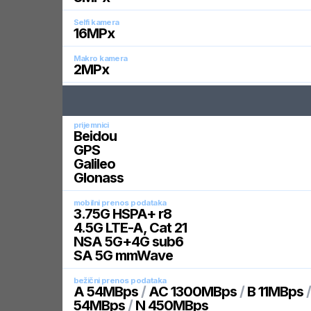
Selfi kamera
16
MPx
Makro kamera
2
MPx
prijemnici
Beidou
GPS
Galileo
Glonass
mobilni prenos podataka
3.75G HSPA+ r8
4.5G LTE-A, Cat 21
NSA 5G+4G sub6
SA 5G mmWave
bežični prenos podataka
A 54MBps
/
AC 1300MBps
/
B 11MBps
54MBps
/
N 450MBps