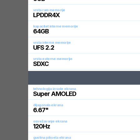
vrsta ram memorije
LPDDR4X
kapacitet interne memorije
64
GB
vrsta interne memorije
UFS 2.2
vrsta externe memorije
SDXC
tehnologija izrade ekrana
Super AMOLED
dijagonala ekrana
6.67
"
osvežavanje ekrana
120
Hz
gustina piksela ekrana