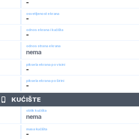
-
osvetljenost ekrana
-
odnos ekrana i kućišta
-
odnos strana ekrana
nema
piksela ekrana po visini
-
piksela ekrana po širini
-
KUĆIŠTE
oblik kućišta
nema
masa kućišta
-