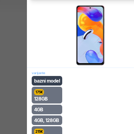
varijante
bazni model
175
€
128GB
4GB
4GB, 128GB
215
€