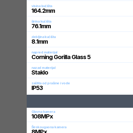
visina kućišta
164.2
mm
širina kućišta
76.1
mm
debljina kućišta
8.1
mm
napred materijal
Corning Gorilla Glass 5
nazad materijal
Staklo
zaštita od prašine i vode
IP53
Glavna kamera
108
MPx
Širokougaona kamera
8
MPx