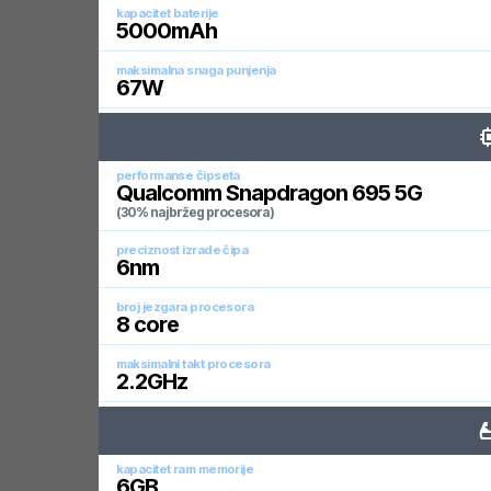
kapacitet baterije
5000
mAh
maksimalna snaga punjenja
67
W
performanse čipseta
Qualcomm Snapdragon 695 5G
(30% najbržeg procesora)
preciznost izrade čipa
6
nm
broj jezgara procesora
8
core
maksimalni takt procesora
2.2
GHz
kapacitet ram memorije
6
GB