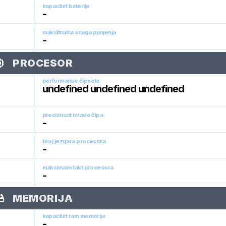
kapacitet baterije
-
maksimalna snaga punjenja
-
PROCESOR
performanse čipseta
undefined undefined undefined
preciznost izrade čipa
-
broj jezgara procesora
-
maksimalni takt procesora
-
MEMORIJA
kapacitet ram memorije
-