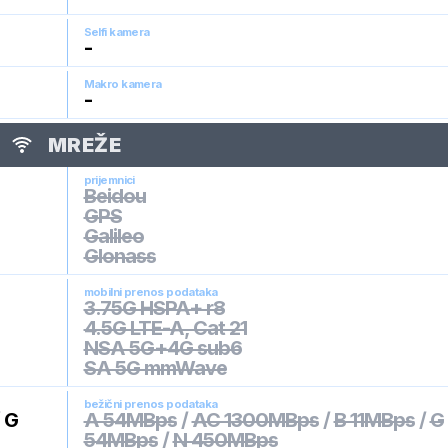
Selfi kamera
-
Makro kamera
-
MREŽE
prijemnici
Beidou
GPS
Galileo
Glonass
mobilni prenos podataka
3.75G HSPA+ r8
4.5G LTE-A, Cat 21
NSA 5G+4G sub6
SA 5G mmWave
bežični prenos podataka
/
G
A 54MBps
/
AC 1300MBps
/
B 11MBps
/
G
54MBps
/
N 450MBps