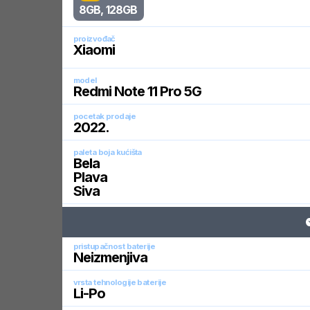
8GB, 128GB
proizvođač
Xiaomi
model
Redmi Note 11 Pro 5G
pocetak prodaje
2022
.
paleta boja kućišta
Bela
Plava
Siva
pristupačnost baterije
Neizmenjiva
vrsta tehnologije baterije
Li-Po