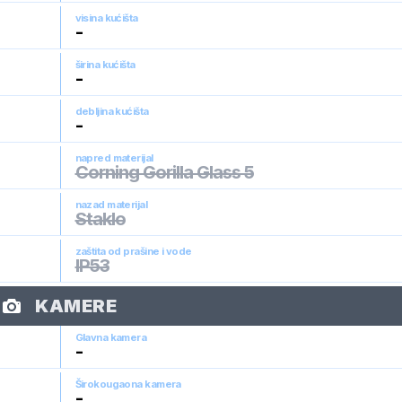
visina kućišta
-
širina kućišta
-
debljina kućišta
-
napred materijal
Corning Gorilla Glass 5
nazad materijal
Staklo
zaštita od prašine i vode
IP53
KAMERE
Glavna kamera
-
Širokougaona kamera
-