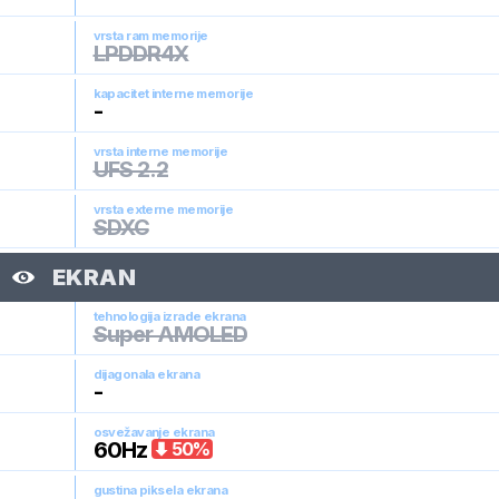
vrsta ram memorije
LPDDR4X
kapacitet interne memorije
-
vrsta interne memorije
UFS 2.2
vrsta externe memorije
SDXC
EKRAN
tehnologija izrade ekrana
Super AMOLED
dijagonala ekrana
-
osvežavanje ekrana
60
Hz
50
%
gustina piksela ekrana