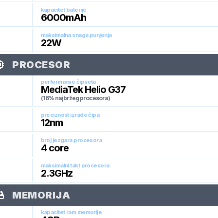
kapacitet baterije
6000
mAh
maksimalna snaga punjenja
22
W
PROCESOR
performanse čipseta
MediaTek Helio G37
(16% najbržeg procesora)
preciznost izrade čipa
12
nm
broj jezgara procesora
4
core
maksimalni takt procesora
2.3
GHz
MEMORIJA
kapacitet ram memorije