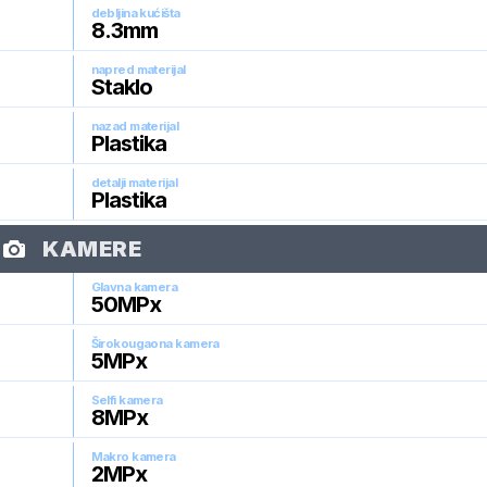
debljina kućišta
8.3
mm
napred materijal
Staklo
nazad materijal
Plastika
detalji materijal
Plastika
KAMERE
Glavna kamera
50
MPx
Širokougaona kamera
5
MPx
Selfi kamera
8
MPx
Makro kamera
2
MPx