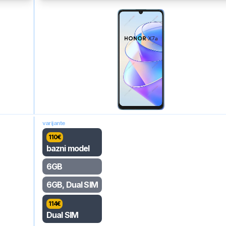
varijante
110
€
bazni model
6GB
6GB, Dual SIM
114
€
Dual SIM