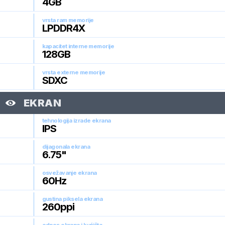
4
GB
vrsta ram memorije
LPDDR4X
kapacitet interne memorije
128
GB
vrsta externe memorije
SDXC
EKRAN
tehnologija izrade ekrana
IPS
dijagonala ekrana
6.75
"
osvežavanje ekrana
60
Hz
gustina piksela ekrana
260
ppi