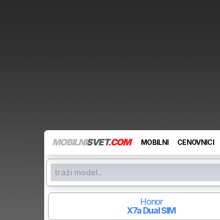
MOBILNI
SVET
.COM
MOBILNI
CENOVNICI
Honor
X7a
Dual SIM