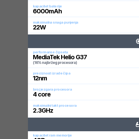
kapacitet baterije
6000
mAh
maksimalna snaga punjenja
22
W
performanse čipseta
MediaTek Helio G37
(16% najbržeg procesora)
preciznost izrade čipa
12
nm
broj jezgara procesora
4
core
maksimalni takt procesora
2.3
GHz
kapacitet ram memorije