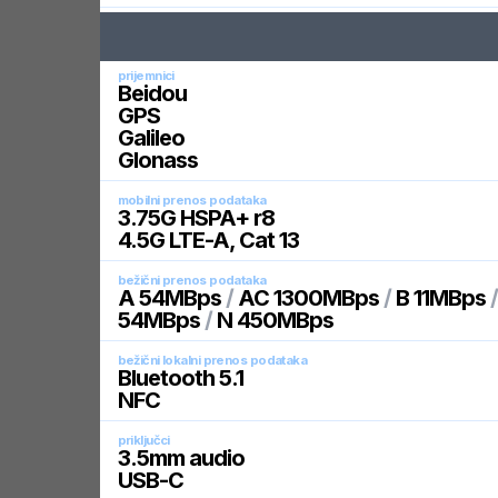
prijemnici
Beidou
GPS
Galileo
Glonass
mobilni prenos podataka
3.75G HSPA+ r8
4.5G LTE-A, Cat 13
bežični prenos podataka
A 54MBps
/
AC 1300MBps
/
B 11MBps
54MBps
/
N 450MBps
bežični lokalni prenos podataka
Bluetooth 5.1
NFC
priključci
3.5mm audio
USB-C