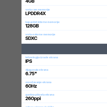
4
GB
vrsta ram memorije
LPDDR4X
kapacitet interne memorije
128
GB
vrsta externe memorije
SDXC
tehnologija izrade ekrana
IPS
dijagonala ekrana
6.75
"
osvežavanje ekrana
60
Hz
gustina piksela ekrana
260
ppi