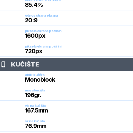
odnos ekrana i kućišta
85.4
%
odnos strana ekrana
20:9
piksela ekrana po visini
1600
px
piksela ekrana po širini
720
px
KUĆIŠTE
oblik kućišta
Monoblock
masa kućišta
196
gr.
visina kućišta
167.5
mm
širina kućišta
76.9
mm