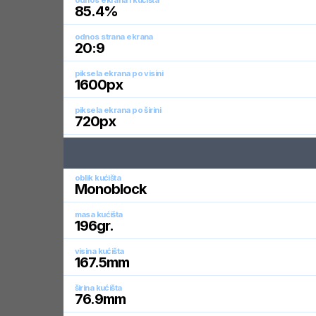
odnos ekrana i kućišta
85.4
%
odnos strana ekrana
20:9
piksela ekrana po visini
1600
px
piksela ekrana po širini
720
px
oblik kućišta
Monoblock
masa kućišta
196
gr.
visina kućišta
167.5
mm
širina kućišta
76.9
mm