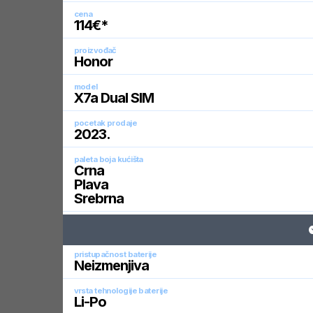
cena
114
€*
proizvođač
Honor
model
X7a Dual SIM
pocetak prodaje
2023
.
paleta boja kućišta
Crna
Plava
Srebrna
pristupačnost baterije
Neizmenjiva
vrsta tehnologije baterije
Li-Po