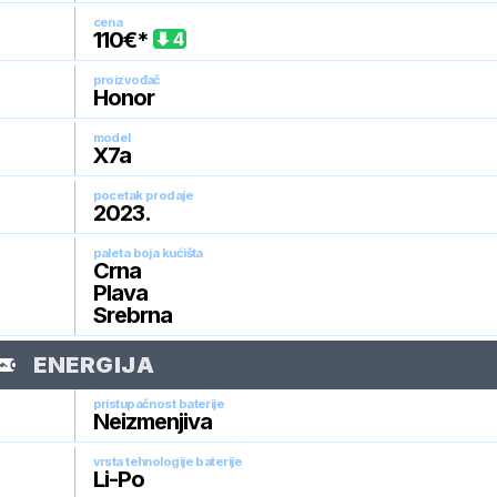
cena
110
€*
4
proizvođač
Honor
model
X7a
pocetak prodaje
2023
.
paleta boja kućišta
Crna
Plava
Srebrna
ENERGIJA
pristupačnost baterije
Neizmenjiva
vrsta tehnologije baterije
Li-Po