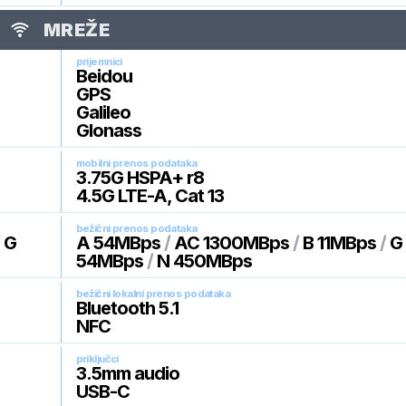
MREŽE
prijemnici
Beidou
GPS
Galileo
Glonass
mobilni prenos podataka
3.75G HSPA+ r8
4.5G LTE-A, Cat 13
bežični prenos podataka
/
G
A 54MBps
/
AC 1300MBps
/
B 11MBps
/
G
54MBps
/
N 450MBps
bežični lokalni prenos podataka
Bluetooth 5.1
NFC
priključci
3.5mm audio
USB-C