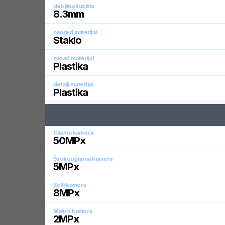
debljina kućišta
8.3
mm
napred materijal
Staklo
nazad materijal
Plastika
detalji materijal
Plastika
Glavna kamera
50
MPx
Širokougaona kamera
5
MPx
Selfi kamera
8
MPx
Makro kamera
2
MPx