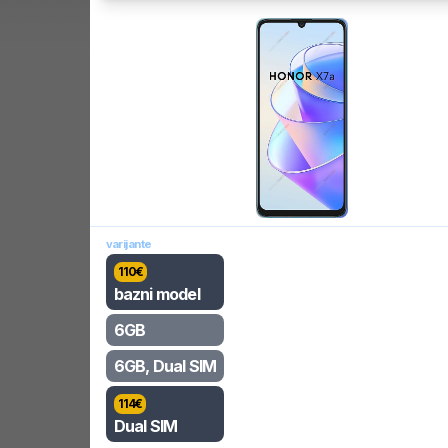
varijante
110
€
bazni model
6GB
6GB, Dual SIM
114
€
Dual SIM