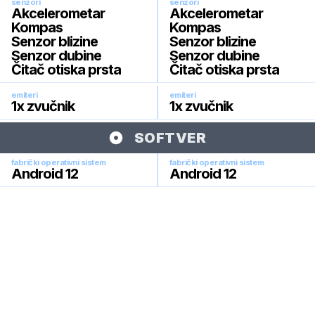
senzori
senzori
Akcelerometar
Akcelerometar
Kompas
Kompas
Senzor blizine
Senzor blizine
Senzor dubine
Senzor dubine
Čitač otiska prsta
Čitač otiska prsta
emiteri
emiteri
1x zvučnik
1x zvučnik
SOFTVER
fabrički operativni sistem
fabrički operativni sistem
Android 12
Android 12