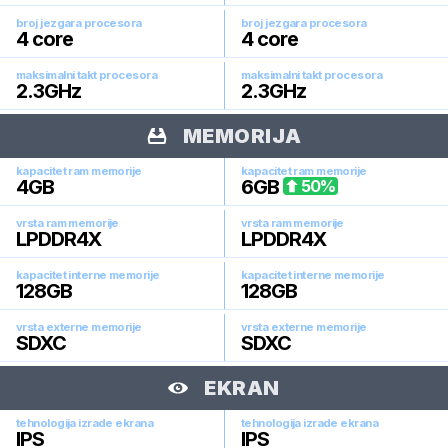
broj jezgara procesora
broj jezgara procesora
4
core
4
core
maksimalni takt procesora
maksimalni takt procesora
2.3
GHz
2.3
GHz
MEMORIJA
kapacitet ram memorije
kapacitet ram memorije
4
GB
6
GB
50
%
vrsta ram memorije
vrsta ram memorije
LPDDR4X
LPDDR4X
kapacitet interne memorije
kapacitet interne memorije
128
GB
128
GB
vrsta externe memorije
vrsta externe memorije
SDXC
SDXC
EKRAN
tehnologija izrade ekrana
tehnologija izrade ekrana
IPS
IPS