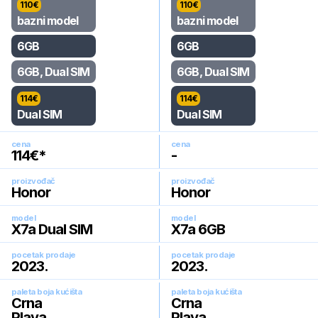
110
€
110
€
bazni model
bazni model
6GB
6GB
6GB, Dual SIM
6GB, Dual SIM
114
€
114
€
Dual SIM
Dual SIM
cena
cena
114
€*
-
proizvođač
proizvođač
Honor
Honor
model
model
X7a Dual SIM
X7a 6GB
pocetak prodaje
pocetak prodaje
2023
.
2023
.
paleta boja kućišta
paleta boja kućišta
Crna
Crna
Plava
Plava