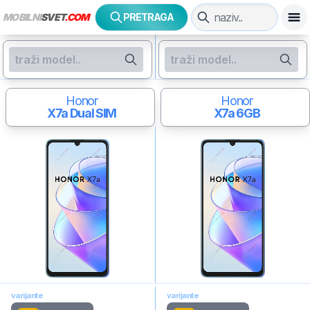
MOBILNI
SVET
.COM
PRETRAGA
Honor
Honor
X7a
Dual SIM
X7a
6GB
varijante
varijante