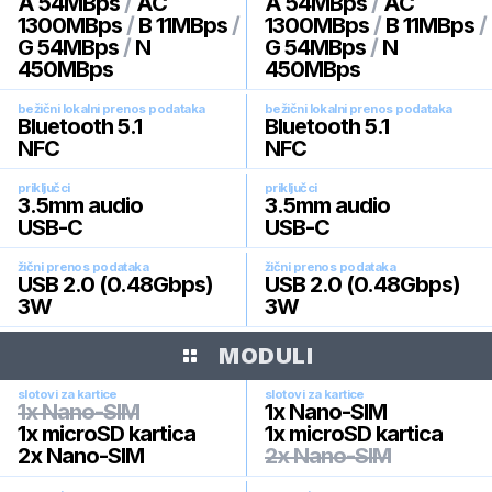
A 54MBps
/
AC
A 54MBps
/
AC
1300MBps
/
B 11MBps
/
1300MBps
/
B 11MBps
/
G 54MBps
/
N
G 54MBps
/
N
450MBps
450MBps
bežični lokalni prenos podataka
bežični lokalni prenos podataka
Bluetooth 5.1
Bluetooth 5.1
NFC
NFC
priključci
priključci
3.5mm audio
3.5mm audio
USB-C
USB-C
žični prenos podataka
žični prenos podataka
USB 2.0 (0.48Gbps)
USB 2.0 (0.48Gbps)
3W
3W
MODULI
slotovi za kartice
slotovi za kartice
1x Nano-SIM
1x Nano-SIM
1x microSD kartica
1x microSD kartica
2x Nano-SIM
2x Nano-SIM