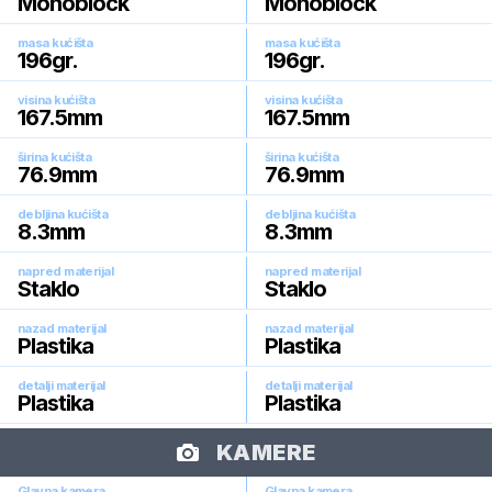
Monoblock
Monoblock
masa kućišta
masa kućišta
196
gr.
196
gr.
visina kućišta
visina kućišta
167.5
mm
167.5
mm
širina kućišta
širina kućišta
76.9
mm
76.9
mm
debljina kućišta
debljina kućišta
8.3
mm
8.3
mm
napred materijal
napred materijal
Staklo
Staklo
nazad materijal
nazad materijal
Plastika
Plastika
detalji materijal
detalji materijal
Plastika
Plastika
KAMERE
Glavna kamera
Glavna kamera