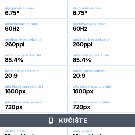
dijagonala ekrana
dijagonala ekrana
6.75
"
6.75
"
osvežavanje ekrana
osvežavanje ekrana
60
Hz
60
Hz
gustina piksela ekrana
gustina piksela ekrana
260
ppi
260
ppi
odnos ekrana i kućišta
odnos ekrana i kućišta
85.4
%
85.4
%
odnos strana ekrana
odnos strana ekrana
20:9
20:9
piksela ekrana po visini
piksela ekrana po visini
1600
px
1600
px
piksela ekrana po širini
piksela ekrana po širini
720
px
720
px
KUĆIŠTE
oblik kućišta
oblik kućišta