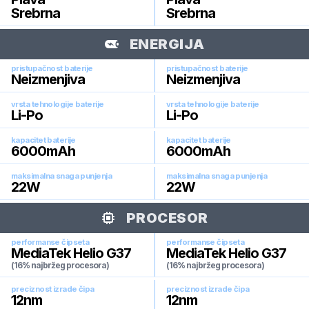
Srebrna
Srebrna
ENERGIJA
pristupačnost baterije
pristupačnost baterije
Neizmenjiva
Neizmenjiva
vrsta tehnologije baterije
vrsta tehnologije baterije
Li-Po
Li-Po
kapacitet baterije
kapacitet baterije
6000
mAh
6000
mAh
maksimalna snaga punjenja
maksimalna snaga punjenja
22
W
22
W
PROCESOR
performanse čipseta
performanse čipseta
MediaTek Helio G37
MediaTek Helio G37
(16% najbržeg procesora)
(16% najbržeg procesora)
preciznost izrade čipa
preciznost izrade čipa
12
nm
12
nm