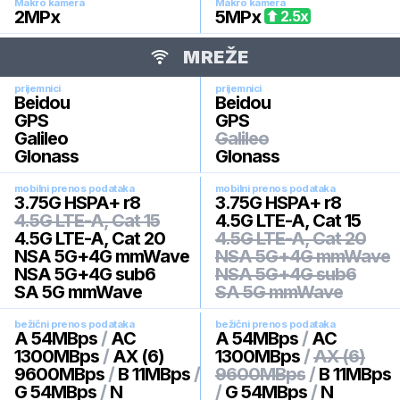
Makro kamera
Makro kamera
2
MPx
5
MPx
2.5
x
MREŽE
prijemnici
prijemnici
Beidou
Beidou
GPS
GPS
Galileo
Galileo
Glonass
Glonass
mobilni prenos podataka
mobilni prenos podataka
3.75G HSPA+ r8
3.75G HSPA+ r8
4.5G LTE-A, Cat 15
4.5G LTE-A, Cat 15
4.5G LTE-A, Cat 20
4.5G LTE-A, Cat 20
NSA 5G+4G mmWave
NSA 5G+4G mmWave
NSA 5G+4G sub6
NSA 5G+4G sub6
SA 5G mmWave
SA 5G mmWave
bežični prenos podataka
bežični prenos podataka
A 54MBps
/
AC
A 54MBps
/
AC
1300MBps
/
AX (6)
1300MBps
/
AX (6)
9600MBps
/
B 11MBps
/
9600MBps
/
B 11MBps
G 54MBps
/
N
/
G 54MBps
/
N