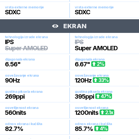
vrsta externe memorije
vrsta externe memorije
SDXC
SDXC
EKRAN
tehnologija izrade ekrana
tehnologija izrade ekrana
IPS
IPS
Super AMOLED
Super AMOLED
dijagonala ekrana
dijagonala ekrana
6.56
"
6.67
"
2
%
osvežavanje ekrana
osvežavanje ekrana
90
Hz
120
Hz
33
%
gustina piksela ekrana
gustina piksela ekrana
269
ppi
395
ppi
47
%
osvetljenost ekrana
osvetljenost ekrana
560
nits
1200
nits
2.1
x
odnos ekrana i kućišta
odnos ekrana i kućišta
82.7
%
85.7
%
4
%