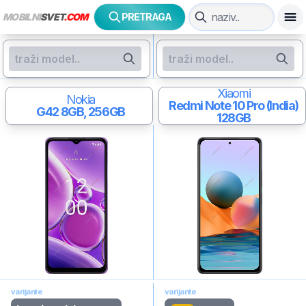
MOBILNI
SVET
.COM
PRETRAGA
Xiaomi
Nokia
Redmi Note 10 Pro (India)
G42
8GB, 256GB
128GB
varijante
varijante