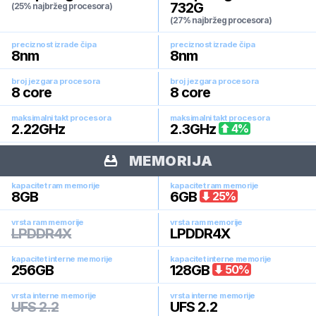
732G
(25% najbržeg procesora)
(27% najbržeg procesora)
preciznost izrade čipa
preciznost izrade čipa
8
nm
8
nm
broj jezgara procesora
broj jezgara procesora
8
core
8
core
maksimalni takt procesora
maksimalni takt procesora
2.22
GHz
2.3
GHz
4
%
MEMORIJA
kapacitet ram memorije
kapacitet ram memorije
8
GB
6
GB
25
%
vrsta ram memorije
vrsta ram memorije
LPDDR4X
LPDDR4X
kapacitet interne memorije
kapacitet interne memorije
256
GB
128
GB
50
%
vrsta interne memorije
vrsta interne memorije
UFS 2.2
UFS 2.2