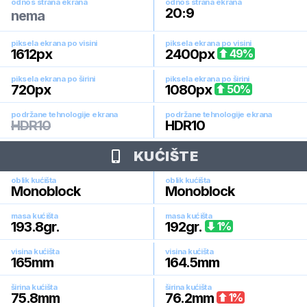
odnos strana ekrana
odnos strana ekrana
20:9
nema
piksela ekrana po visini
piksela ekrana po visini
1612
px
2400
px
49
%
piksela ekrana po širini
piksela ekrana po širini
720
px
1080
px
50
%
podržane tehnologije ekrana
podržane tehnologije ekrana
HDR10
HDR10
KUĆIŠTE
oblik kućišta
oblik kućišta
Monoblock
Monoblock
masa kućišta
masa kućišta
193.8
gr.
192
gr.
1
%
visina kućišta
visina kućišta
165
mm
164.5
mm
širina kućišta
širina kućišta
75.8
mm
76.2
mm
1
%