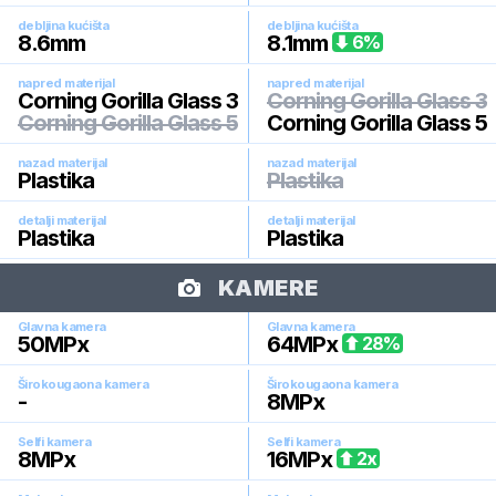
debljina kućišta
debljina kućišta
8.6
mm
8.1
mm
6
%
napred materijal
napred materijal
Corning Gorilla Glass 3
Corning Gorilla Glass 3
Corning Gorilla Glass 5
Corning Gorilla Glass 5
nazad materijal
nazad materijal
Plastika
Plastika
detalji materijal
detalji materijal
Plastika
Plastika
KAMERE
Glavna kamera
Glavna kamera
50
MPx
64
MPx
28
%
Širokougaona kamera
Širokougaona kamera
-
8
MPx
Selfi kamera
Selfi kamera
8
MPx
16
MPx
2
x