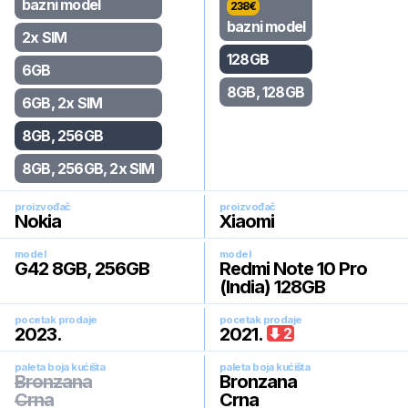
bazni model
238
€
bazni model
2x SIM
128GB
6GB
8GB, 128GB
6GB, 2x SIM
8GB, 256GB
8GB, 256GB, 2x SIM
proizvođač
proizvođač
Nokia
Xiaomi
model
model
G42 8GB, 256GB
Redmi Note 10 Pro
(India) 128GB
pocetak prodaje
pocetak prodaje
2023
.
2021
.
2
paleta boja kućišta
paleta boja kućišta
Bronzana
Bronzana
Crna
Crna