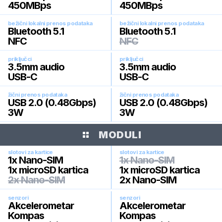
450MBps
450MBps
bežični lokalni prenos podataka
bežični lokalni prenos podataka
Bluetooth 5.1
Bluetooth 5.1
NFC
NFC
priključci
priključci
3.5mm audio
3.5mm audio
USB-C
USB-C
žični prenos podataka
žični prenos podataka
USB 2.0 (0.48Gbps)
USB 2.0 (0.48Gbps)
3W
3W
MODULI
slotovi za kartice
slotovi za kartice
1x Nano-SIM
1x Nano-SIM
1x microSD kartica
1x microSD kartica
2x Nano-SIM
2x Nano-SIM
senzori
senzori
Akcelerometar
Akcelerometar
Kompas
Kompas