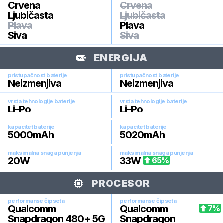
Crvena
Crvena
Ljubičasta
Ljubičasta
Plava
Plava
Siva
Siva
ENERGIJA
pristupačnost baterije
pristupačnost baterije
Neizmenjiva
Neizmenjiva
vrsta tehnologije baterije
vrsta tehnologije baterije
Li-Po
Li-Po
kapacitet baterije
kapacitet baterije
5000
mAh
5020
mAh
maksimalna snaga punjenja
maksimalna snaga punjenja
20
W
33
W
65
%
PROCESOR
performanse čipseta
performanse čipseta
Qualcomm
Qualcomm
7
%
Snapdragon 480+ 5G
Snapdragon