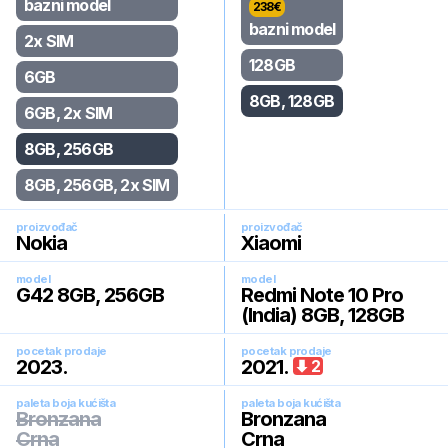
bazni model
238
€
bazni model
2x SIM
128GB
6GB
8GB, 128GB
6GB, 2x SIM
8GB, 256GB
8GB, 256GB, 2x SIM
proizvođač
proizvođač
Nokia
Xiaomi
model
model
G42 8GB, 256GB
Redmi Note 10 Pro
(India) 8GB, 128GB
pocetak prodaje
pocetak prodaje
2023
.
2021
.
2
paleta boja kućišta
paleta boja kućišta
Bronzana
Bronzana
Crna
Crna