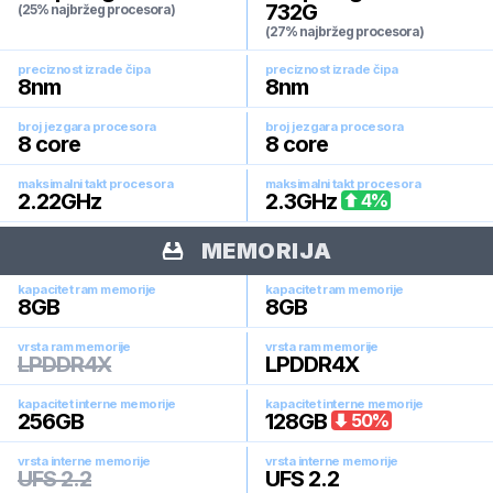
732G
(25% najbržeg procesora)
(27% najbržeg procesora)
preciznost izrade čipa
preciznost izrade čipa
8
nm
8
nm
broj jezgara procesora
broj jezgara procesora
8
core
8
core
maksimalni takt procesora
maksimalni takt procesora
2.22
GHz
2.3
GHz
4
%
MEMORIJA
kapacitet ram memorije
kapacitet ram memorije
8
GB
8
GB
vrsta ram memorije
vrsta ram memorije
LPDDR4X
LPDDR4X
kapacitet interne memorije
kapacitet interne memorije
256
GB
128
GB
50
%
vrsta interne memorije
vrsta interne memorije
UFS 2.2
UFS 2.2