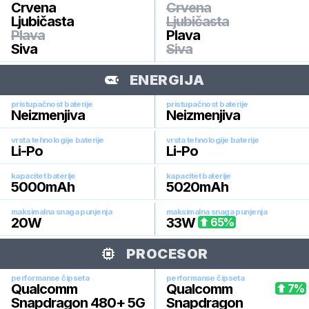
Crvena
Crvena
Ljubičasta
Ljubičasta
Plava
Plava
Siva
Siva
ENERGIJA
pristupačnost baterije
pristupačnost baterije
Neizmenjiva
Neizmenjiva
vrsta tehnologije baterije
vrsta tehnologije baterije
Li-Po
Li-Po
kapacitet baterije
kapacitet baterije
5000
mAh
5020
mAh
maksimalna snaga punjenja
maksimalna snaga punjenja
20
W
33
W
65
%
PROCESOR
performanse čipseta
performanse čipseta
Qualcomm
Qualcomm
7
%
Snapdragon 480+ 5G
Snapdragon