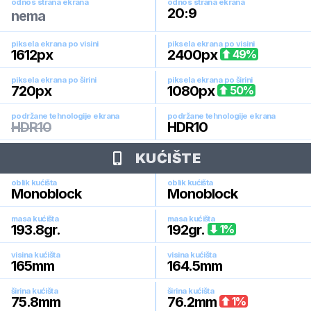
odnos strana ekrana
odnos strana ekrana
20:9
nema
piksela ekrana po visini
piksela ekrana po visini
1612
px
2400
px
49
%
piksela ekrana po širini
piksela ekrana po širini
720
px
1080
px
50
%
podržane tehnologije ekrana
podržane tehnologije ekrana
HDR10
HDR10
KUĆIŠTE
oblik kućišta
oblik kućišta
Monoblock
Monoblock
masa kućišta
masa kućišta
193.8
gr.
192
gr.
1
%
visina kućišta
visina kućišta
165
mm
164.5
mm
širina kućišta
širina kućišta
75.8
mm
76.2
mm
1
%