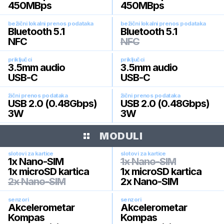
450MBps
450MBps
bežični lokalni prenos podataka
bežični lokalni prenos podataka
Bluetooth 5.1
Bluetooth 5.1
NFC
NFC
priključci
priključci
3.5mm audio
3.5mm audio
USB-C
USB-C
žični prenos podataka
žični prenos podataka
USB 2.0 (0.48Gbps)
USB 2.0 (0.48Gbps)
3W
3W
MODULI
slotovi za kartice
slotovi za kartice
1x Nano-SIM
1x Nano-SIM
1x microSD kartica
1x microSD kartica
2x Nano-SIM
2x Nano-SIM
senzori
senzori
Akcelerometar
Akcelerometar
Kompas
Kompas