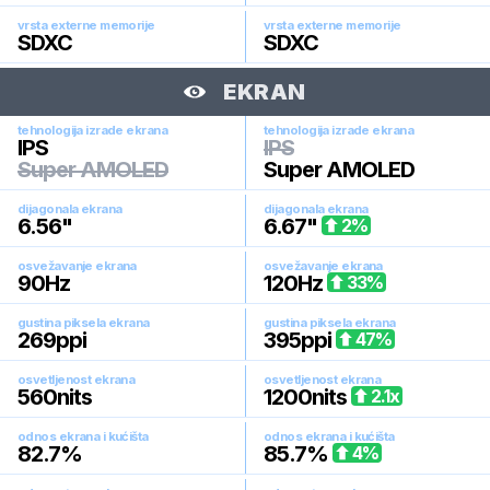
vrsta externe memorije
vrsta externe memorije
SDXC
SDXC
EKRAN
tehnologija izrade ekrana
tehnologija izrade ekrana
IPS
IPS
Super AMOLED
Super AMOLED
dijagonala ekrana
dijagonala ekrana
6.56
"
6.67
"
2
%
osvežavanje ekrana
osvežavanje ekrana
90
Hz
120
Hz
33
%
gustina piksela ekrana
gustina piksela ekrana
269
ppi
395
ppi
47
%
osvetljenost ekrana
osvetljenost ekrana
560
nits
1200
nits
2.1
x
odnos ekrana i kućišta
odnos ekrana i kućišta
82.7
%
85.7
%
4
%