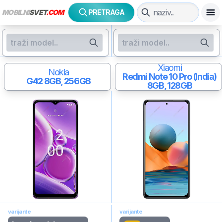
MOBILNI
SVET
.COM
PRETRAGA
Xiaomi
Nokia
Redmi Note 10 Pro (India)
G42
8GB, 256GB
8GB, 128GB
varijante
varijante