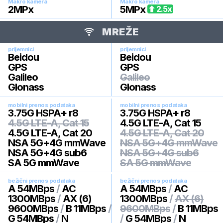
Makro kamera
Makro kamera
2
MPx
5
MPx
2.5
x
MREŽE
prijemnici
prijemnici
Beidou
Beidou
GPS
GPS
Galileo
Galileo
Glonass
Glonass
mobilni prenos podataka
mobilni prenos podataka
3.75G HSPA+ r8
3.75G HSPA+ r8
4.5G LTE-A, Cat 15
4.5G LTE-A, Cat 15
4.5G LTE-A, Cat 20
4.5G LTE-A, Cat 20
NSA 5G+4G mmWave
NSA 5G+4G mmWave
NSA 5G+4G sub6
NSA 5G+4G sub6
SA 5G mmWave
SA 5G mmWave
bežični prenos podataka
bežični prenos podataka
A 54MBps
/
AC
A 54MBps
/
AC
1300MBps
/
AX (6)
1300MBps
/
AX (6)
9600MBps
/
B 11MBps
/
9600MBps
/
B 11MBps
G 54MBps
/
N
/
G 54MBps
/
N