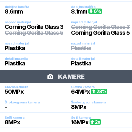
debljina kućišta
debljina kućišta
8.6
mm
8.1
mm
6
%
napred materijal
napred materijal
Corning Gorilla Glass 3
Corning Gorilla Glass 3
Corning Gorilla Glass 5
Corning Gorilla Glass 5
nazad materijal
nazad materijal
Plastika
Plastika
detalji materijal
detalji materijal
Plastika
Plastika
KAMERE
Glavna kamera
Glavna kamera
50
MPx
64
MPx
28
%
Širokougaona kamera
Širokougaona kamera
-
8
MPx
Selfi kamera
Selfi kamera
8
MPx
16
MPx
2
x