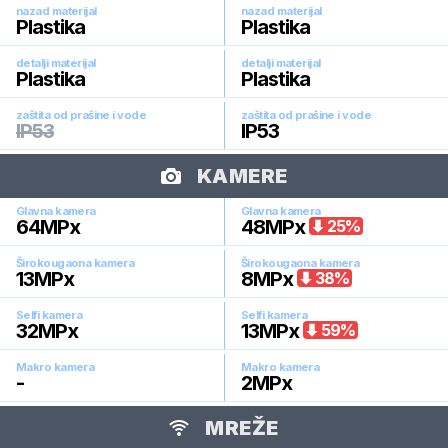
nazad materijal
nazad materijal
Plastika
Plastika
detalji materijal
detalji materijal
Plastika
Plastika
zaštita od prašine i vode
zaštita od prašine i vode
IP53
IP53
KAMERE
Glavna kamera
Glavna kamera
64
MPx
48
MPx
25
%
Širokougaona kamera
Širokougaona kamera
13
MPx
8
MPx
38
%
Selfi kamera
Selfi kamera
32
MPx
13
MPx
59
%
Makro kamera
Makro kamera
-
2
MPx
MREŽE