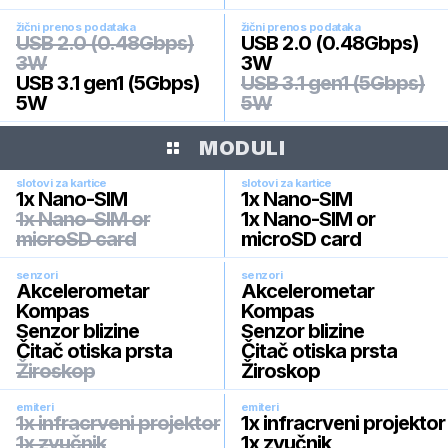
žični prenos podataka
žični prenos podataka
USB 2.0 (0.48Gbps)
USB 2.0 (0.48Gbps)
3W
3W
USB 3.1 gen1 (5Gbps)
USB 3.1 gen1 (5Gbps)
5W
5W
MODULI
slotovi za kartice
slotovi za kartice
1x Nano-SIM
1x Nano-SIM
1x Nano-SIM or
1x Nano-SIM or
microSD card
microSD card
senzori
senzori
Akcelerometar
Akcelerometar
Kompas
Kompas
Senzor blizine
Senzor blizine
Čitač otiska prsta
Čitač otiska prsta
Žiroskop
Žiroskop
emiteri
emiteri
1x infracrveni projektor
1x infracrveni projektor
1x zvučnik
1x zvučnik