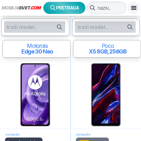
MOBILNI
SVET
.COM
PRETRAGA
Motorola
Poco
Edge 30 Neo
X5
8GB, 256GB
varijante
varijante