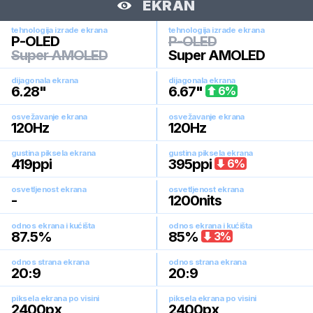
EKRAN
tehnologija izrade ekrana
tehnologija izrade ekrana
P-OLED
P-OLED
Super AMOLED
Super AMOLED
dijagonala ekrana
dijagonala ekrana
6.28
"
6.67
"
6
%
osvežavanje ekrana
osvežavanje ekrana
120
Hz
120
Hz
gustina piksela ekrana
gustina piksela ekrana
419
ppi
395
ppi
6
%
osvetljenost ekrana
osvetljenost ekrana
-
1200
nits
odnos ekrana i kućišta
odnos ekrana i kućišta
87.5
%
85
%
3
%
odnos strana ekrana
odnos strana ekrana
20:9
20:9
piksela ekrana po visini
piksela ekrana po visini
2400
px
2400
px