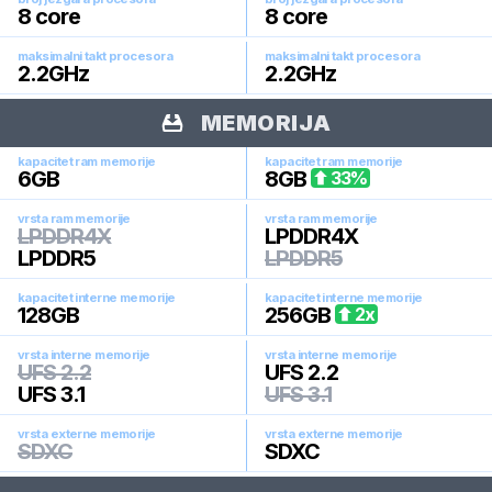
8
core
8
core
maksimalni takt procesora
maksimalni takt procesora
2.2
GHz
2.2
GHz
MEMORIJA
kapacitet ram memorije
kapacitet ram memorije
6
GB
8
GB
33
%
vrsta ram memorije
vrsta ram memorije
LPDDR4X
LPDDR4X
LPDDR5
LPDDR5
kapacitet interne memorije
kapacitet interne memorije
128
GB
256
GB
2
x
vrsta interne memorije
vrsta interne memorije
UFS 2.2
UFS 2.2
UFS 3.1
UFS 3.1
vrsta externe memorije
vrsta externe memorije
SDXC
SDXC