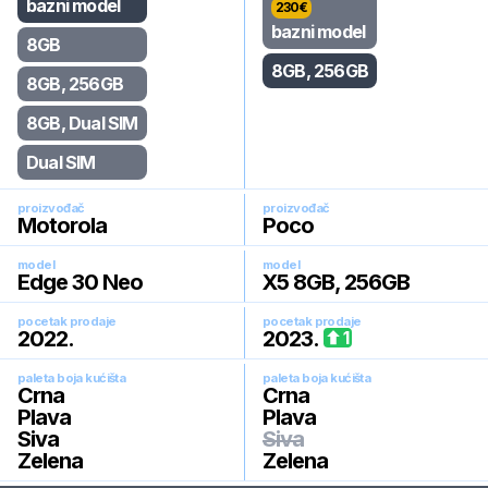
bazni model
230
€
bazni model
8GB
8GB, 256GB
8GB, 256GB
8GB, Dual SIM
Dual SIM
proizvođač
proizvođač
Motorola
Poco
model
model
Edge 30 Neo
X5 8GB, 256GB
pocetak prodaje
pocetak prodaje
2022
.
2023
.
1
paleta boja kućišta
paleta boja kućišta
Crna
Crna
Plava
Plava
Siva
Siva
Zelena
Zelena