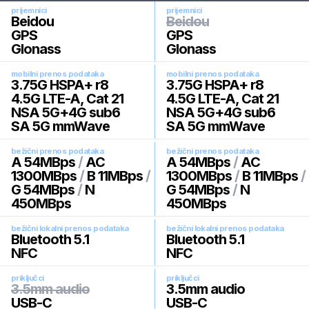
prijemnici
prijemnici
Beidou
Beidou
GPS
GPS
Glonass
Glonass
mobilni prenos podataka
mobilni prenos podataka
3.75G HSPA+ r8
3.75G HSPA+ r8
4.5G LTE-A, Cat 21
4.5G LTE-A, Cat 21
NSA 5G+4G sub6
NSA 5G+4G sub6
SA 5G mmWave
SA 5G mmWave
bežični prenos podataka
bežični prenos podataka
A 54MBps
/
AC
A 54MBps
/
AC
1300MBps
/
B 11MBps
/
1300MBps
/
B 11MBps
/
G 54MBps
/
N
G 54MBps
/
N
450MBps
450MBps
bežični lokalni prenos podataka
bežični lokalni prenos podataka
Bluetooth 5.1
Bluetooth 5.1
NFC
NFC
priključci
priključci
3.5mm audio
3.5mm audio
USB-C
USB-C