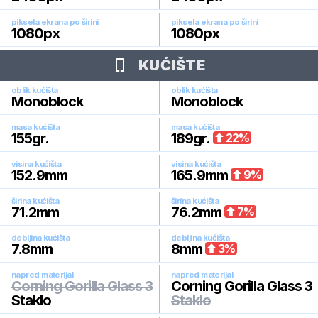
piksela ekrana po širini
piksela ekrana po širini
1080
px
1080
px
KUĆIŠTE
oblik kućišta
oblik kućišta
Monoblock
Monoblock
masa kućišta
masa kućišta
155
gr.
189
gr.
22
%
visina kućišta
visina kućišta
152.9
mm
165.9
mm
9
%
širina kućišta
širina kućišta
71.2
mm
76.2
mm
7
%
debljina kućišta
debljina kućišta
7.8
mm
8
mm
3
%
napred materijal
napred materijal
Corning Gorilla Glass 3
Corning Gorilla Glass 3
Staklo
Staklo