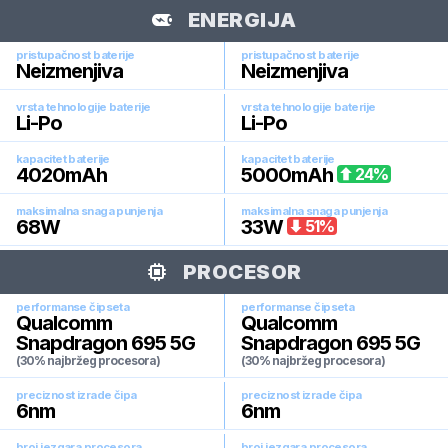
ENERGIJA
pristupačnost baterije
pristupačnost baterije
Neizmenjiva
Neizmenjiva
vrsta tehnologije baterije
vrsta tehnologije baterije
Li-Po
Li-Po
kapacitet baterije
kapacitet baterije
4020
mAh
5000
mAh
24
%
maksimalna snaga punjenja
maksimalna snaga punjenja
68
W
33
W
51
%
PROCESOR
performanse čipseta
performanse čipseta
Qualcomm
Qualcomm
Snapdragon 695 5G
Snapdragon 695 5G
(30% najbržeg procesora)
(30% najbržeg procesora)
preciznost izrade čipa
preciznost izrade čipa
6
nm
6
nm
broj jezgara procesora
broj jezgara procesora