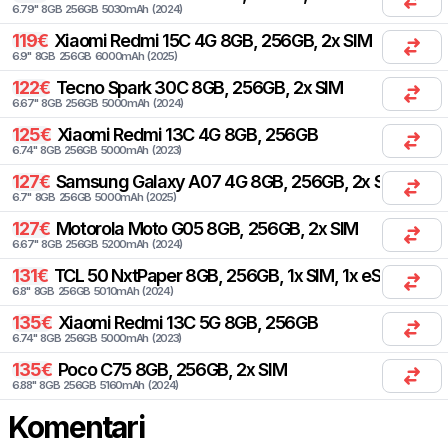
6.79
"
8
GB
256
GB
5030
mAh
(
2024
)
119
€
Xiaomi
Redmi 15C 4G 8GB, 256GB, 2x SIM
6.9
"
8
GB
256
GB
6000
mAh
(
2025
)
122
€
Tecno
Spark 30C 8GB, 256GB, 2x SIM
6.67
"
8
GB
256
GB
5000
mAh
(
2024
)
125
€
Xiaomi
Redmi 13C 4G 8GB, 256GB
6.74
"
8
GB
256
GB
5000
mAh
(
2023
)
127
€
Samsung
Galaxy A07 4G 8GB, 256GB, 2x SIM
6.7
"
8
GB
256
GB
5000
mAh
(
2025
)
127
€
Motorola
Moto G05 8GB, 256GB, 2x SIM
6.67
"
8
GB
256
GB
5200
mAh
(
2024
)
131
€
TCL
50 NxtPaper 8GB, 256GB, 1x SIM, 1x eSIM
6.8
"
8
GB
256
GB
5010
mAh
(
2024
)
135
€
Xiaomi
Redmi 13C 5G 8GB, 256GB
6.74
"
8
GB
256
GB
5000
mAh
(
2023
)
135
€
Poco
C75 8GB, 256GB, 2x SIM
6.88
"
8
GB
256
GB
5160
mAh
(
2024
)
Komentari