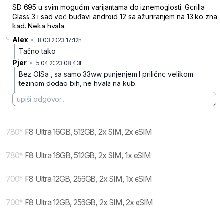
SD 695 u svim mogućim varijantama do iznemoglosti. Gorilla
Glass 3 i sad već buđavi android 12 sa ažuriranjem na 13 ko zna
kad. Neka hvala.
Alex
•
8.03.2023 17:12h
94rvhf0lgz7y75f
Tačno tako
Pjer
•
5.04.2023 08:43h
sdq2thcwwd867d8
Bez OISa , sa samo 33ww punjenjem I prilično velikom
tezinom dodao bih, ne hvala na kub.
780
*
F8 Ultra 16GB, 512GB, 2x SIM, 2x eSIM
780
*
F8 Ultra 16GB, 512GB, 2x SIM, 1x eSIM
700
*
F8 Ultra 12GB, 256GB, 2x SIM, 1x eSIM
700
*
F8 Ultra 12GB, 256GB, 2x SIM, 2x eSIM