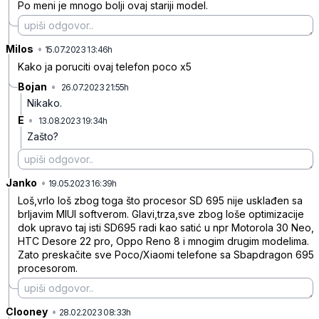
Po meni je mnogo bolji ovaj stariji model.
Milos
•
zb6xhj0g32kdjm4
15.07.2023 13:46h
Kako ja poruciti ovaj telefon poco x5
Bojan
•
26.07.2023 21:55h
t93tbj2m7pqvnfl
Nikako.
E
•
13.08.2023 19:34h
q0znpfdmc1qq85y
Zašto?
Janko
•
ptwdszr7609cpnv
19.05.2023 16:39h
Loš,vrlo loš zbog toga što procesor SD 695 nije usklađen sa
brljavim MIUI softverom. Glavi,trza,sve zbog loše optimizacije
dok upravo taj isti SD695 radi kao satić u npr Motorola 30 Neo,
HTC Desore 22 pro, Oppo Reno 8 i mnogim drugim modelima.
Zato preskačite sve Poco/Xiaomi telefone sa Sbapdragon 695
procesorom.
Clooney
•
4pnnjn7cr33dv4n
28.02.2023 08:33h