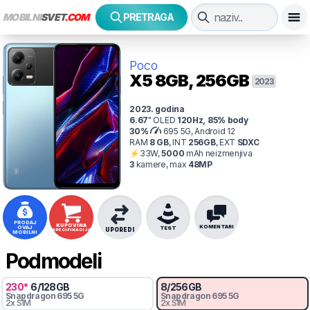
MOBILNI
SVET
.COM
PRETRAGA
Poco
X5
8GB, 256GB
2023
2023
. godina
6.67
"
OLED
120
Hz
,
85
% body
30
%
695 5G, Android 12
RAM
8
GB
,
INT
256
GB
,
EXT
SDXC
⚡
33
W,
5000
mAh
neizmenjiva
3
kamer
e
, max
48
MP
PRODAJ
KUPOVINA
KOMENTARI
OVAJ
TEST
UPOREDI
SPECIFIKACIJA
MOBILNI
Podmodeli
230
*
6
/
128
GB
8
/
256
GB
Snapdragon
695 5G
Snapdragon
695 5G
2x SIM
2x SIM