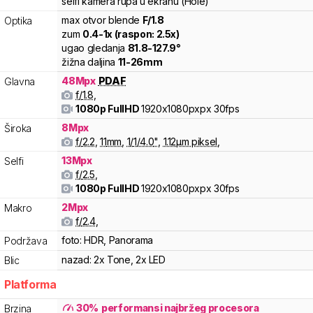
selfi kamera rupa u ekranu (Hole)
max otvor blende
F/
1.8
Optika
zum
0.4
-
1
x (raspon:
2.5
x)
ugao gledanja
81.8
-
127.9
°
žižna daljina
11
-
26
mm
48
Mpx
PDAF
Glavna
f/
1.8
,
1080p FullHD
1920x1080pxpx
30fps
8
Mpx
Široka
f/
2.2
,
11
mm
,
1/
1/4.0
"
,
1.12
µm piksel
,
13
Mpx
Selfi
f/
2.5
,
1080p FullHD
1920x1080pxpx
30fps
2
Mpx
Makro
f/
2.4
,
foto:
HDR, Panorama
Podržava
nazad:
2x Tone, 2x LED
Blic
Platforma
30
%
performansi najbržeg procesora
Brzina