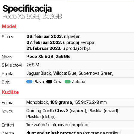
Specifikacija
Poco
X5 8GB, 256GB
Model
kfw
06. februar 2023.
najavljen
Status
07. februar 2023.
u prodaji Evropa
21. februar 2023.
u prodaji Srbija
Poco
X5 8GB, 256GB
Naziv
2x SIM
SIM slotovi
Jaguar Black, Wildcat Blue, Supernova Green,
Paleta
Plava
Crna
Zelena
Boje
Kućište
Monoblock
,
189
grama
,
165.9
x
76.2
x
8
mm
Forma
Corning Gorilla Glass 3 (napred), Plastika (nazad),
Izrada
Plastika (detalji)
1x zvučnik
1x infracrveni projektor
Emiteri
dust and splash protection
(otporan na prašinu i
Zaštita