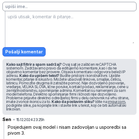
Pošalji komentar
Kako sajt filtrira spam sadržaj?
Ovaj sajt je zaštićen reCAPTCHA
sistemom. Zadržavamo pravo da editujemo komentare, kao i da ne
objavimo komentar bez provere. Objava komentara i odgovora beleži IP
adresu.
Kako da upišem tekst?
Budite pristojni i konstruktivni. Upišite
komentar, pitanje ili iskustvo. Možete ubacivati linkove, smajlije, ćirilicu,
latinicu. Pomozite drugima ili zatražite pomoć. Nije dozvoljeno psovanje,
vređanje, VELIKA SLOVA, lične poruke, kontakt podaci, reklamiranje, cene u
zemlji/inostranstvu, spominjanje admina. Komentari su namenjeni za sam
model telefona. Direktno spominjanje firmi i ličnosti nije dozvoljeno.
Probleme prijavite direktno odredjenoj firmi u delu cenovnik na vrhu strane,
imate zvonce ikonicu za to.
Kako da postavim sliku?
Idite na
imgur.com
,
podignite slike, pa kopirajte link i stavite link u tekst, koji će biti automatski
linkovan.
Sen
•
zbdyq45twtz6bh8
15.12.2024 23:25h
Posjedujem ovaj model i nisam zadovoljan u usporedbi sa
pivom 3.