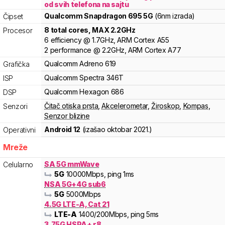
od svih telefona na sajtu
Qualcomm
Snapdragon
695 5G
(6nm izrada)
Čipset
8
total cores
, MAX
2.2
GHz
Procesor
6
efficiency
@
1.7
GHz,
ARM
Cortex
A55
2
performance
@
2.2
GHz,
ARM
Cortex
A77
Qualcomm
Adreno
619
Grafička
Qualcomm
Spectra
346T
ISP
Qualcomm
Hexagon
686
DSP
Čitač otiska prsta
,
Akcelerometar
,
Žiroskop
,
Kompas
,
Senzori
Senzor blizine
Android 12
(izašao
oktobar 2021.
)
Operativni
Mreže
SA 5G mmWave
Celularno
5G
10000
Mbps
, ping 1ms
NSA 5G+4G sub6
5G
5000
Mbps
4.5G LTE-A, Cat 21
LTE-A
1400
/200
Mbps
, ping 5ms
3.75G HSPA+ r8