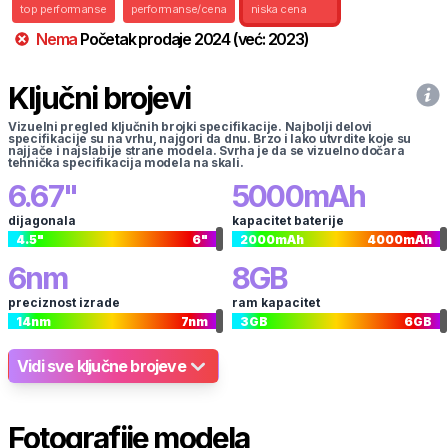
top performanse
performanse/cena
niska cena
Nema
Početak prodaje
2024
(već:
2023
)
Ključni brojevi
Vizuelni pregled ključnih brojki specifikacije. Najbolji delovi
specifikacije su na vrhu, najgori da dnu. Brzo i lako utvrdite koje su
najjače i najslabije strane modela. Svrha je da se vizuelno dočara
tehnička specifikacija modela na skali.
6.67
"
5000
mAh
dijagonala
kapacitet baterije
4.5
"
6
"
2000
mAh
4000
mAh
6
nm
8
GB
preciznost izrade
ram kapacitet
14
nm
7
nm
3
GB
6
GB
Vidi sve ključne brojeve
Fotografije modela