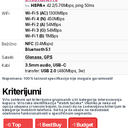
HSPA+
42.2
/5.76
Mbps
, ping 50ms
Wi-Fi
5
(
AC
)
1300
MBps
WiFi
Wi-Fi
4
(
N
)
450
MBps
Wi-Fi
2
(
A
)
54
MBps
Wi-Fi
3
(
G
)
54
MBps
Wi-Fi
1
(
B
)
11
MBps
NFC
(0.4Mbps)
Bežično
Bluetooth 5.1
Glonass
,
GPS
Sateliti
3.5mm audio, USB-C
Kabl
transfer:
USB 2.0
(
480Mbps,
3w
)
Napomena: 100% tačnost specifkacije nije moguće garantovati!
Kriterijumi
Vrlo zahtevni set kriterijuma grupisanih u tri kategorije interesovanja
kupaca. Vrlo laka identifikacija "slabih tačaka". Ukoliko je neka od
opcija obojena crvenom bojom, to znači da ne zadovoljava kriterijum te
kategorije mobilnih telefona. Svrha je da ukaže na nedostatak
očekivane funkcionalnosti u specifičnom segmentu.
-
6
Top
-
1
Best Buy
-
1
Budget