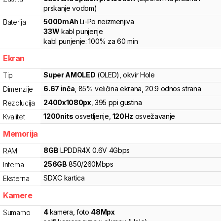
prskanje vodom)
5000
mAh
Li-Po
neizmenjiva
Baterija
33
W
kabl punjenje
kabl punjenje:
100%
za
60
min
Ekran
Super AMOLED
(OLED)
, okvir Hole
Tip
6.67
inča
, 85% veličina ekrana
, 20:9 odnos strana
Dimenzije
2400
x
1080
px
,
395
ppi gustina
Rezolucija
1200
nits
osvetljenje
,
120
Hz
osvežavanje
Kvalitet
Memorija
8
GB
LPDDR4X
0.6V
4
Gbps
RAM
256
GB
850
/
260
Mbps
Interna
SDXC
kartica
Eksterna
Kamere
4
kamera
,
foto
48
Mpx
Sumarno