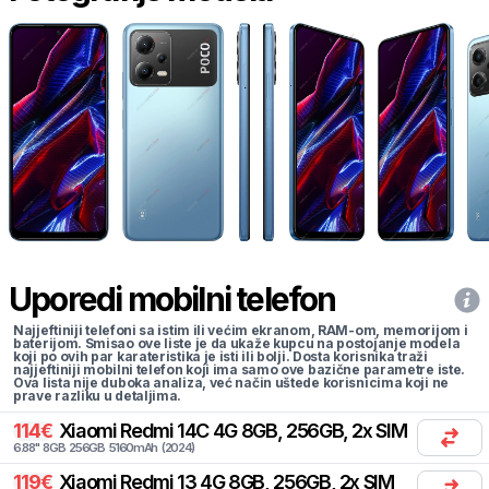
Uporedi mobilni telefon
Najjeftiniji telefoni sa istim ili većim ekranom, RAM-om, memorijom i
baterijom. Smisao ove liste je da ukaže kupcu na postojanje modela
koji po ovih par karateristika je isti ili bolji. Dosta korisnika traži
najjeftiniji mobilni telefon koji ima samo ove bazične parametre iste.
Ova lista nije duboka analiza, već način uštede korisnicima koji ne
prave razliku u detaljima.
114
€
Xiaomi
Redmi 14C 4G 8GB, 256GB, 2x SIM
6.88
"
8
GB
256
GB
5160
mAh
(
2024
)
119
€
Xiaomi
Redmi 13 4G 8GB, 256GB, 2x SIM