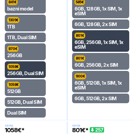
841
€
585
€
bazni model
6GB, 128GB, 1x SIM, 1x
eSIM
1305
€
6GB, 128GB, 2x SIM
1TB
801
€
1TB, Dual SIM
6GB, 256GB, 1x SIM, 1x
eSIM
870
€
256GB
801
€
6GB, 256GB, 2x SIM
1058
€
256GB, Dual SIM
900
€
6GB, 512GB, 1x SIM, 1x
1058
€
eSIM
512GB
6GB, 512GB, 2x SIM
512GB, Dual SIM
Dual SIM
cena
cena
1058
€*
801
€*
257