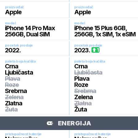
proizvođač
proizvođač
Apple
Apple
model
model
iPhone 14 Pro Max
iPhone 15 Plus 6GB,
256GB, Dual SIM
256GB, 1x SIM, 1x eSIM
pocetak prodaje
pocetak prodaje
2022
.
2023
.
1
paleta boja kućišta
paleta boja kućišta
Crna
Crna
Ljubičasta
Ljubičasta
Plava
Plava
Roze
Roze
Srebrna
Srebrna
Zelena
Zelena
Zlatna
Zlatna
Žuta
Žuta
ENERGIJA
pristupačnost baterije
pristupačnost baterije