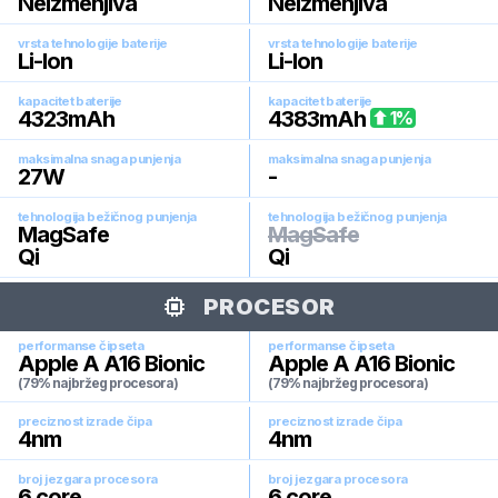
Neizmenjiva
Neizmenjiva
vrsta tehnologije baterije
vrsta tehnologije baterije
Li-Ion
Li-Ion
kapacitet baterije
kapacitet baterije
4323
mAh
4383
mAh
1
%
maksimalna snaga punjenja
maksimalna snaga punjenja
27
W
-
tehnologija bežičnog punjenja
tehnologija bežičnog punjenja
MagSafe
MagSafe
Qi
Qi
PROCESOR
performanse čipseta
performanse čipseta
Apple A A16 Bionic
Apple A A16 Bionic
(79% najbržeg procesora)
(79% najbržeg procesora)
preciznost izrade čipa
preciznost izrade čipa
4
nm
4
nm
broj jezgara procesora
broj jezgara procesora
6
core
6
core