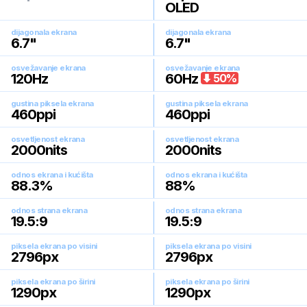
OLED
dijagonala ekrana
dijagonala ekrana
6.7
"
6.7
"
osvežavanje ekrana
osvežavanje ekrana
120
Hz
60
Hz
50
%
gustina piksela ekrana
gustina piksela ekrana
460
ppi
460
ppi
osvetljenost ekrana
osvetljenost ekrana
2000
nits
2000
nits
odnos ekrana i kućišta
odnos ekrana i kućišta
88.3
%
88
%
odnos strana ekrana
odnos strana ekrana
19.5:9
19.5:9
piksela ekrana po visini
piksela ekrana po visini
2796
px
2796
px
piksela ekrana po širini
piksela ekrana po širini
1290
px
1290
px