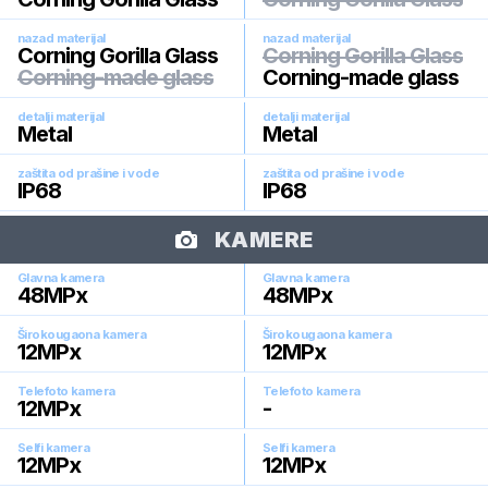
nazad materijal
nazad materijal
Corning Gorilla Glass
Corning Gorilla Glass
Corning-made glass
Corning-made glass
detalji materijal
detalji materijal
Metal
Metal
zaštita od prašine i vode
zaštita od prašine i vode
IP68
IP68
KAMERE
Glavna kamera
Glavna kamera
48
MPx
48
MPx
Širokougaona kamera
Širokougaona kamera
12
MPx
12
MPx
Telefoto kamera
Telefoto kamera
12
MPx
-
Selfi kamera
Selfi kamera
12
MPx
12
MPx