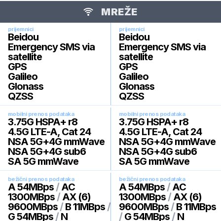
MREŽE
prijemnici
prijemnici
Beidou
Beidou
Emergency SMS via
Emergency SMS via
satellite
satellite
GPS
GPS
Galileo
Galileo
Glonass
Glonass
QZSS
QZSS
mobilni prenos podataka
mobilni prenos podataka
3.75G HSPA+ r8
3.75G HSPA+ r8
4.5G LTE-A, Cat 24
4.5G LTE-A, Cat 24
NSA 5G+4G mmWave
NSA 5G+4G mmWave
NSA 5G+4G sub6
NSA 5G+4G sub6
SA 5G mmWave
SA 5G mmWave
bežični prenos podataka
bežični prenos podataka
A 54MBps
/
AC
A 54MBps
/
AC
1300MBps
/
AX (6)
1300MBps
/
AX (6)
9600MBps
/
B 11MBps
/
9600MBps
/
B 11MBps
G 54MBps
/
N
/
G 54MBps
/
N