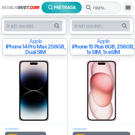
MOBILNI
SVET
.COM
PRETRAGA
Apple
Apple
iPhone 14 Pro Max
256GB,
iPhone 15 Plus
6GB, 256GB,
Dual SIM
1x SIM, 1x eSIM
varijante
varijante