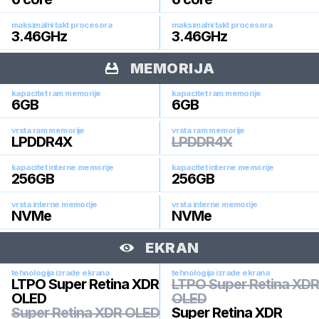
maksimalni takt procesora
maksimalni takt procesora
3.46
GHz
3.46
GHz
MEMORIJA
kapacitet ram memorije
kapacitet ram memorije
6
GB
6
GB
vrsta ram memorije
vrsta ram memorije
LPDDR4X
LPDDR4X
kapacitet interne memorije
kapacitet interne memorije
256
GB
256
GB
vrsta interne memorije
vrsta interne memorije
NVMe
NVMe
EKRAN
tehnologija izrade ekrana
tehnologija izrade ekrana
LTPO Super Retina XDR
LTPO Super Retina XDR
OLED
OLED
Super Retina XDR OLED
Super Retina XDR