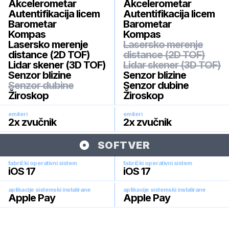
Akcelerometar
Akcelerometar
Autentifikacija licem
Autentifikacija licem
Barometar
Barometar
Kompas
Kompas
Lasersko merenje
Lasersko merenje
distance (2D TOF)
distance (2D TOF)
Lidar skener (3D TOF)
Lidar skener (3D TOF)
Senzor blizine
Senzor blizine
Senzor dubine
Senzor dubine
Žiroskop
Žiroskop
emiteri
emiteri
2x zvučnik
2x zvučnik
SOFTVER
fabrički operativni sistem
fabrički operativni sistem
iOS 17
iOS 17
aplikacije sistemski instalirane
aplikacije sistemski instalirane
Apple Pay
Apple Pay