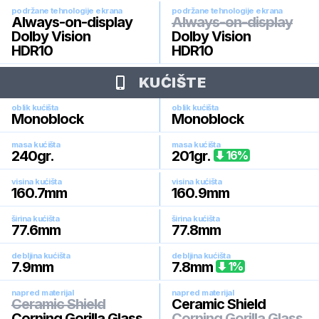
podržane tehnologije ekrana
podržane tehnologije ekrana
Always-on-display
Always-on-display
Dolby Vision
Dolby Vision
HDR10
HDR10
KUĆIŠTE
oblik kućišta
oblik kućišta
Monoblock
Monoblock
masa kućišta
masa kućišta
240
gr.
201
gr.
16
%
visina kućišta
visina kućišta
160.7
mm
160.9
mm
širina kućišta
širina kućišta
77.6
mm
77.8
mm
debljina kućišta
debljina kućišta
7.9
mm
7.8
mm
1
%
napred materijal
napred materijal
Ceramic Shield
Ceramic Shield
Corning Gorilla Glass
Corning Gorilla Glass