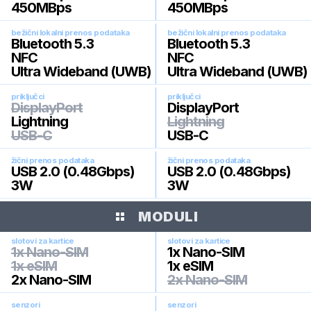
450MBps
450MBps
bežični lokalni prenos podataka
bežični lokalni prenos podataka
Bluetooth 5.3
Bluetooth 5.3
NFC
NFC
Ultra Wideband (UWB)
Ultra Wideband (UWB)
priključci
priključci
DisplayPort
DisplayPort
Lightning
Lightning
USB-C
USB-C
žični prenos podataka
žični prenos podataka
USB 2.0 (0.48Gbps)
USB 2.0 (0.48Gbps)
3W
3W
MODULI
slotovi za kartice
slotovi za kartice
1x Nano-SIM
1x Nano-SIM
1x eSIM
1x eSIM
2x Nano-SIM
2x Nano-SIM
senzori
senzori