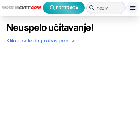
MOBILNI
SVET
.COM
PRETRAGA
Neuspelo učitavanje!
Klikni ovde da probaš ponovo!