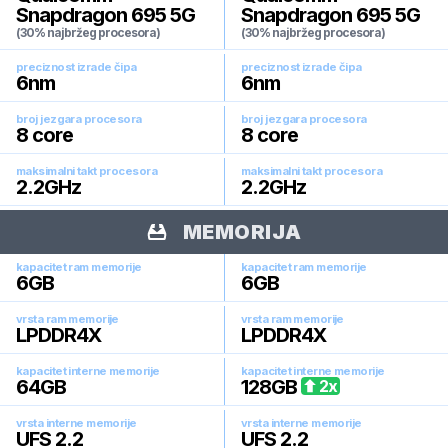
Snapdragon 695 5G
Snapdragon 695 5G
(30% najbržeg procesora)
(30% najbržeg procesora)
preciznost izrade čipa
preciznost izrade čipa
6
nm
6
nm
broj jezgara procesora
broj jezgara procesora
8
core
8
core
maksimalni takt procesora
maksimalni takt procesora
2.2
GHz
2.2
GHz
MEMORIJA
kapacitet ram memorije
kapacitet ram memorije
6
GB
6
GB
vrsta ram memorije
vrsta ram memorije
LPDDR4X
LPDDR4X
kapacitet interne memorije
kapacitet interne memorije
64
GB
128
GB
2
x
vrsta interne memorije
vrsta interne memorije
UFS 2.2
UFS 2.2