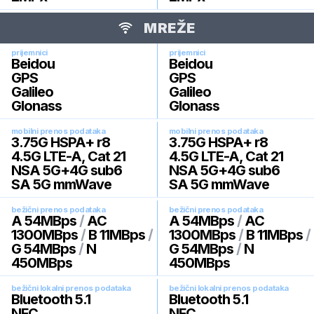
MREŽE
prijemnici
prijemnici
Beidou
Beidou
GPS
GPS
Galileo
Galileo
Glonass
Glonass
mobilni prenos podataka
mobilni prenos podataka
3.75G HSPA+ r8
3.75G HSPA+ r8
4.5G LTE-A, Cat 21
4.5G LTE-A, Cat 21
NSA 5G+4G sub6
NSA 5G+4G sub6
SA 5G mmWave
SA 5G mmWave
bežični prenos podataka
bežični prenos podataka
A 54MBps
/
AC
A 54MBps
/
AC
1300MBps
/
B 11MBps
/
1300MBps
/
B 11MBps
/
G 54MBps
/
N
G 54MBps
/
N
450MBps
450MBps
bežični lokalni prenos podataka
bežični lokalni prenos podataka
Bluetooth 5.1
Bluetooth 5.1
NFC
NFC