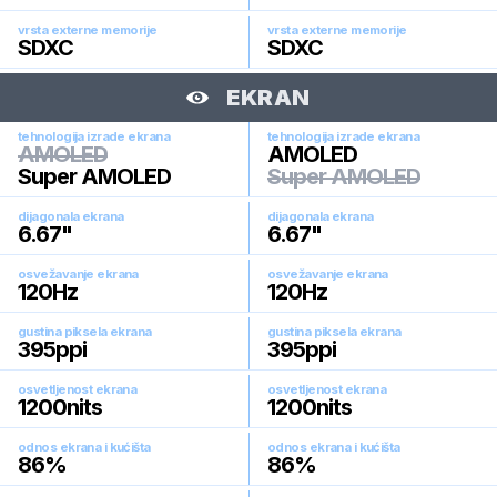
vrsta externe memorije
vrsta externe memorije
SDXC
SDXC
EKRAN
tehnologija izrade ekrana
tehnologija izrade ekrana
AMOLED
AMOLED
Super AMOLED
Super AMOLED
dijagonala ekrana
dijagonala ekrana
6.67
"
6.67
"
osvežavanje ekrana
osvežavanje ekrana
120
Hz
120
Hz
gustina piksela ekrana
gustina piksela ekrana
395
ppi
395
ppi
osvetljenost ekrana
osvetljenost ekrana
1200
nits
1200
nits
odnos ekrana i kućišta
odnos ekrana i kućišta
86
%
86
%