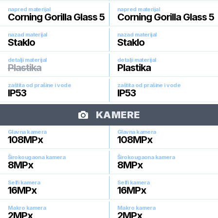
napred materijal
napred materijal
Corning Gorilla Glass 5
Corning Gorilla Glass 5
nazad materijal
nazad materijal
Staklo
Staklo
detalji materijal
detalji materijal
Plastika
Plastika
zaštita od prašine i vode
zaštita od prašine i vode
IP53
IP53
KAMERE
Glavna kamera
Glavna kamera
108
MPx
108
MPx
Širokougaona kamera
Širokougaona kamera
8
MPx
8
MPx
Selfi kamera
Selfi kamera
16
MPx
16
MPx
Makro kamera
Makro kamera
2
MPx
2
MPx