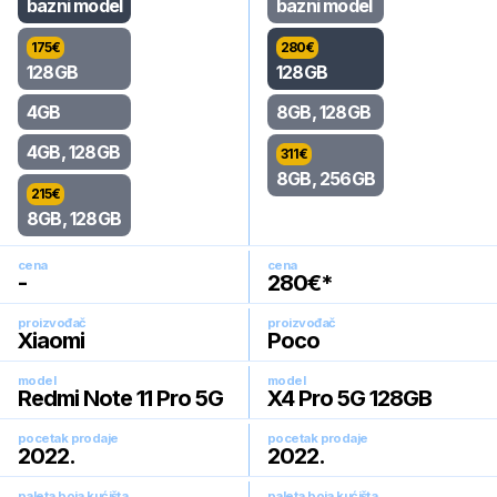
bazni model
bazni model
175
€
280
€
128GB
128GB
4GB
8GB, 128GB
4GB, 128GB
311
€
8GB, 256GB
215
€
8GB, 128GB
cena
cena
-
280
€*
proizvođač
proizvođač
Xiaomi
Poco
model
model
Redmi Note 11 Pro 5G
X4 Pro 5G 128GB
pocetak prodaje
pocetak prodaje
2022
.
2022
.
paleta boja kućišta
paleta boja kućišta