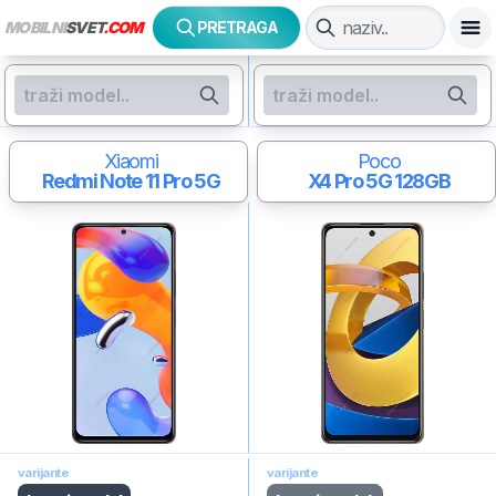
MOBILNI
SVET
.COM
PRETRAGA
Xiaomi
Poco
Redmi Note 11 Pro 5G
X4 Pro 5G
128GB
varijante
varijante