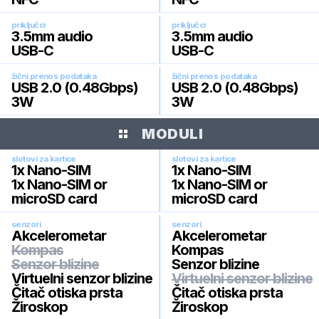
priključci
priključci
3.5mm audio
3.5mm audio
USB-C
USB-C
žični prenos podataka
žični prenos podataka
USB 2.0 (0.48Gbps)
USB 2.0 (0.48Gbps)
3W
3W
MODULI
slotovi za kartice
slotovi za kartice
1x Nano-SIM
1x Nano-SIM
1x Nano-SIM or
1x Nano-SIM or
microSD card
microSD card
senzori
senzori
Akcelerometar
Akcelerometar
Kompas
Kompas
Senzor blizine
Senzor blizine
Virtuelni senzor blizine
Virtuelni senzor blizine
Čitač otiska prsta
Čitač otiska prsta
Žiroskop
Žiroskop