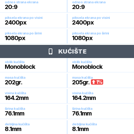
odnos strana ekrana
odnos strana ekrana
20:9
20:9
piksela ekrana po visini
piksela ekrana po visini
2400
px
2400
px
piksela ekrana po širini
piksela ekrana po širini
1080
px
1080
px
KUĆIŠTE
oblik kućišta
oblik kućišta
Monoblock
Monoblock
masa kućišta
masa kućišta
202
gr.
205
gr.
1
%
visina kućišta
visina kućišta
164.2
mm
164.2
mm
širina kućišta
širina kućišta
76.1
mm
76.1
mm
debljina kućišta
debljina kućišta
8.1
mm
8.1
mm