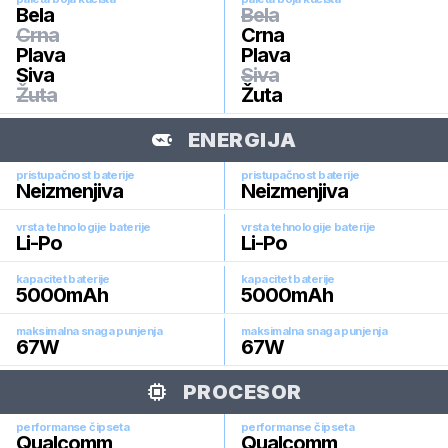
Bela
Bela
Crna
Crna
Plava
Plava
Siva
Siva
Žuta
Žuta
ENERGIJA
pristupačnost baterije
pristupačnost baterije
Neizmenjiva
Neizmenjiva
vrsta tehnologije baterije
vrsta tehnologije baterije
Li-Po
Li-Po
kapacitet baterije
kapacitet baterije
5000
mAh
5000
mAh
maksimalna snaga punjenja
maksimalna snaga punjenja
67
W
67
W
PROCESOR
performanse čipseta
performanse čipseta
Qualcomm
Qualcomm