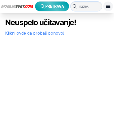
MOBILNI
SVET
.COM
PRETRAGA
Neuspelo učitavanje!
Klikni ovde da probaš ponovo!