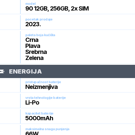
model
90 12GB, 256GB, 2x SIM
pocetak prodaje
2023
.
paleta boja kućišta
Crna
Plava
Srebrna
Zelena
ENERGIJA
pristupačnost baterije
Neizmenjiva
vrsta tehnologije baterije
Li-Po
kapacitet baterije
5000
mAh
maksimalna snaga punjenja
66
W