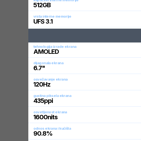
kapacitet interne memorije
512
GB
vrsta interne memorije
UFS 3.1
tehnologija izrade ekrana
AMOLED
dijagonala ekrana
6.7
"
osvežavanje ekrana
120
Hz
gustina piksela ekrana
435
ppi
osvetljenost ekrana
1600
nits
odnos ekrana i kućišta
90.8
%