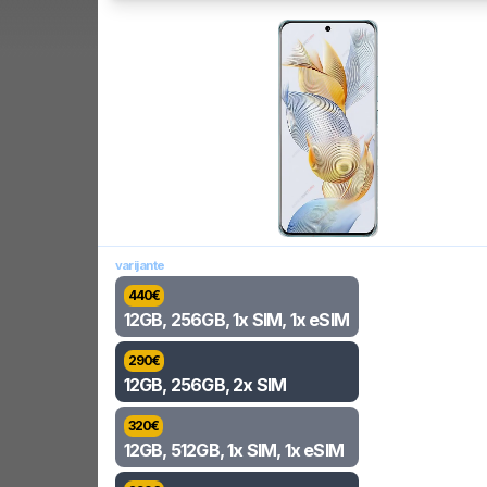
varijante
440
€
12GB, 256GB, 1x SIM, 1x eSIM
290
€
12GB, 256GB, 2x SIM
320
€
12GB, 512GB, 1x SIM, 1x eSIM