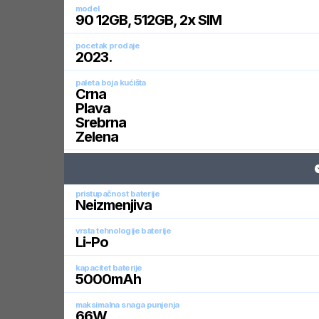
model
90 12GB, 512GB, 2x SIM
pocetak prodaje
2023
.
paleta boja kućišta
Crna
Plava
Srebrna
Zelena
pristupačnost baterije
Neizmenjiva
vrsta tehnologije baterije
Li-Po
kapacitet baterije
5000
mAh
maksimalna snaga punjenja
66
W