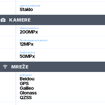
napred materijal
Staklo
KAMERE
Glavna kamera
200
MPx
Širokougaona kamera
12
MPx
Selfi kamera
50
MPx
MREŽE
prijemnici
Beidou
GPS
Galileo
Glonass
QZSS