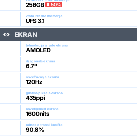
kapacitet interne memorije
256
GB
50
%
vrsta interne memorije
UFS 3.1
EKRAN
tehnologija izrade ekrana
AMOLED
dijagonala ekrana
6.7
"
osvežavanje ekrana
120
Hz
gustina piksela ekrana
435
ppi
osvetljenost ekrana
1600
nits
odnos ekrana i kućišta
90.8
%