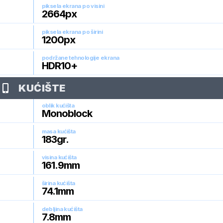
piksela ekrana po visini
2664
px
piksela ekrana po širini
1200
px
podržane tehnologije ekrana
HDR10+
KUĆIŠTE
oblik kućišta
Monoblock
masa kućišta
183
gr.
visina kućišta
161.9
mm
širina kućišta
74.1
mm
debljina kućišta
7.8
mm