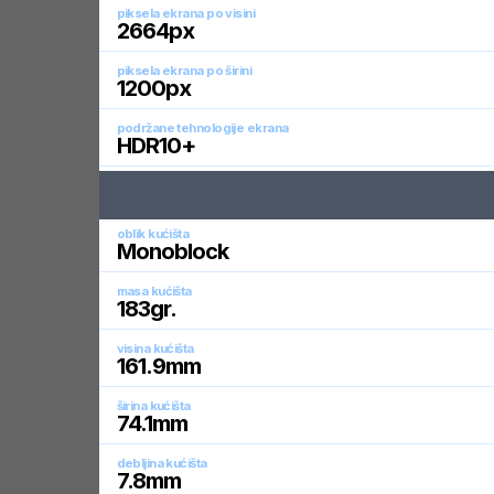
piksela ekrana po visini
2664
px
piksela ekrana po širini
1200
px
podržane tehnologije ekrana
HDR10+
oblik kućišta
Monoblock
masa kućišta
183
gr.
visina kućišta
161.9
mm
širina kućišta
74.1
mm
debljina kućišta
7.8
mm