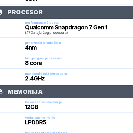
PROCESOR
performanse čipseta
Qualcomm Snapdragon 7 Gen 1
(47% najbržeg procesora)
preciznost izrade čipa
4
nm
broj jezgara procesora
8
core
maksimalni takt procesora
2.4
GHz
MEMORIJA
kapacitet ram memorije
12
GB
vrsta ram memorije
LPDDR5