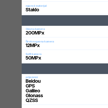
napred materijal
Staklo
Glavna kamera
200
MPx
Širokougaona kamera
12
MPx
Selfi kamera
50
MPx
prijemnici
Beidou
GPS
Galileo
Glonass
QZSS