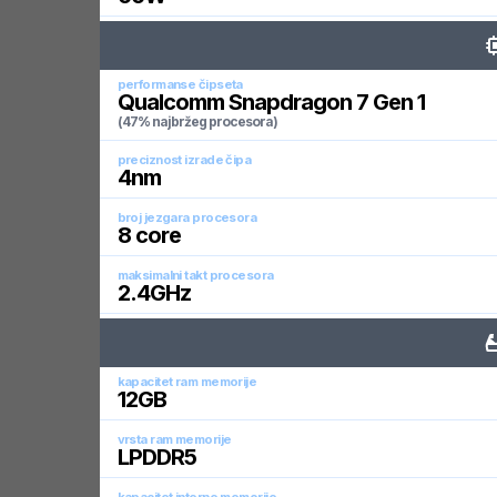
performanse čipseta
Qualcomm Snapdragon 7 Gen 1
(47% najbržeg procesora)
preciznost izrade čipa
4
nm
broj jezgara procesora
8
core
maksimalni takt procesora
2.4
GHz
kapacitet ram memorije
12
GB
vrsta ram memorije
LPDDR5