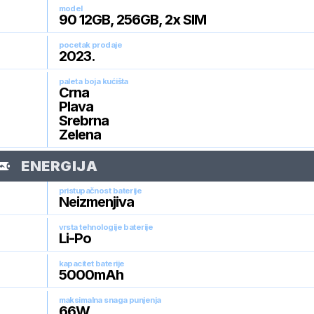
model
90 12GB, 256GB, 2x SIM
pocetak prodaje
2023
.
paleta boja kućišta
Crna
Plava
Srebrna
Zelena
ENERGIJA
pristupačnost baterije
Neizmenjiva
vrsta tehnologije baterije
Li-Po
kapacitet baterije
5000
mAh
maksimalna snaga punjenja
66
W