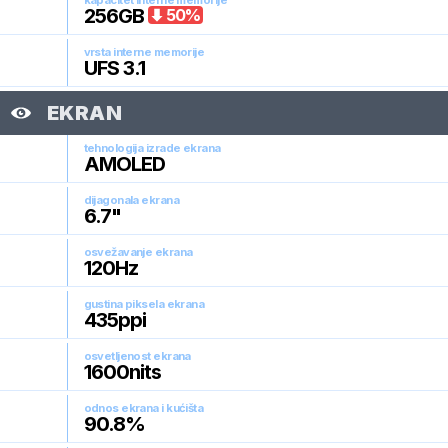
kapacitet interne memorije
256
GB
50
%
vrsta interne memorije
UFS 3.1
EKRAN
tehnologija izrade ekrana
AMOLED
dijagonala ekrana
6.7
"
osvežavanje ekrana
120
Hz
gustina piksela ekrana
435
ppi
osvetljenost ekrana
1600
nits
odnos ekrana i kućišta
90.8
%