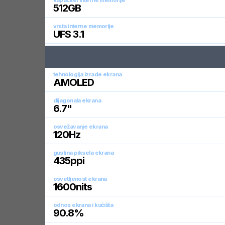
kapacitet interne memorije
512
GB
vrsta interne memorije
UFS 3.1
tehnologija izrade ekrana
AMOLED
dijagonala ekrana
6.7
"
osvežavanje ekrana
120
Hz
gustina piksela ekrana
435
ppi
osvetljenost ekrana
1600
nits
odnos ekrana i kućišta
90.8
%