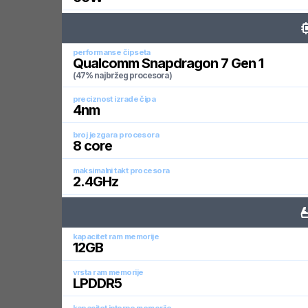
performanse čipseta
Qualcomm Snapdragon 7 Gen 1
(47% najbržeg procesora)
preciznost izrade čipa
4
nm
broj jezgara procesora
8
core
maksimalni takt procesora
2.4
GHz
kapacitet ram memorije
12
GB
vrsta ram memorije
LPDDR5