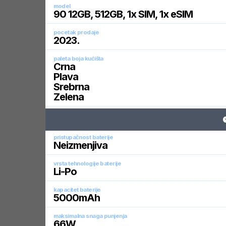
model
90 12GB, 512GB, 1x SIM, 1x eSIM
pocetak prodaje
2023
.
paleta boja kućišta
Crna
Plava
Srebrna
Zelena
pristupačnost baterije
Neizmenjiva
vrsta tehnologije baterije
Li-Po
kapacitet baterije
5000
mAh
maksimalna snaga punjenja
66
W