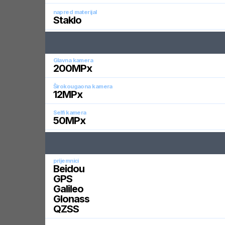
napred materijal
Staklo
Glavna kamera
200
MPx
Širokougaona kamera
12
MPx
Selfi kamera
50
MPx
prijemnici
Beidou
GPS
Galileo
Glonass
QZSS