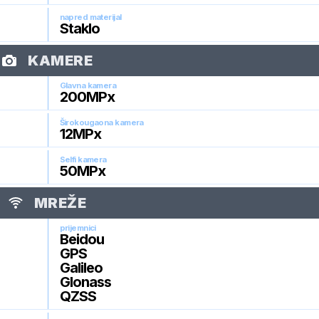
napred materijal
Staklo
KAMERE
Glavna kamera
200
MPx
Širokougaona kamera
12
MPx
Selfi kamera
50
MPx
MREŽE
prijemnici
Beidou
GPS
Galileo
Glonass
QZSS