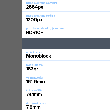
piksela ekrana po visini
2664
px
piksela ekrana po širini
1200
px
podržane tehnologije ekrana
HDR10+
oblik kućišta
Monoblock
masa kućišta
183
gr.
visina kućišta
161.9
mm
širina kućišta
74.1
mm
debljina kućišta
7.8
mm