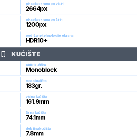
piksela ekrana po visini
2664
px
piksela ekrana po širini
1200
px
podržane tehnologije ekrana
HDR10+
KUĆIŠTE
oblik kućišta
Monoblock
masa kućišta
183
gr.
visina kućišta
161.9
mm
širina kućišta
74.1
mm
debljina kućišta
7.8
mm