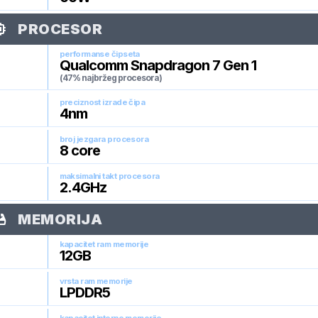
PROCESOR
performanse čipseta
Qualcomm Snapdragon 7 Gen 1
(47% najbržeg procesora)
preciznost izrade čipa
4
nm
broj jezgara procesora
8
core
maksimalni takt procesora
2.4
GHz
MEMORIJA
kapacitet ram memorije
12
GB
vrsta ram memorije
LPDDR5