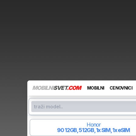
MOBILNI
SVET
.COM
MOBILNI
CENOVNICI
Honor
90
12GB, 512GB, 1x SIM, 1x eSIM