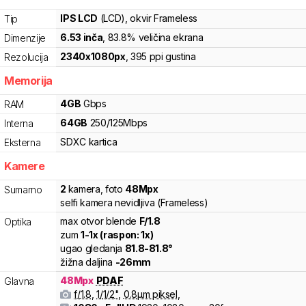
IPS LCD
(LCD)
, okvir Frameless
Tip
6.53
inča
, 83.8% veličina ekrana
Dimenzije
2340
x
1080
px
,
395
ppi gustina
Rezolucija
Memorija
4
GB
Gbps
RAM
64
GB
250
/
125
Mbps
Interna
SDXC
kartica
Eksterna
Kamere
2
kamera
,
foto
48
Mpx
Sumarno
selfi kamera nevidljiva (Frameless)
max otvor blende
F/
1.8
Optika
zum
1
-
1
x (raspon:
1
x)
ugao gledanja
81.8
-
81.8
°
žižna daljina
-
26
mm
48
Mpx
PDAF
Glavna
f/
1.8
,
1/
1/2
"
,
0.8
µm piksel
,