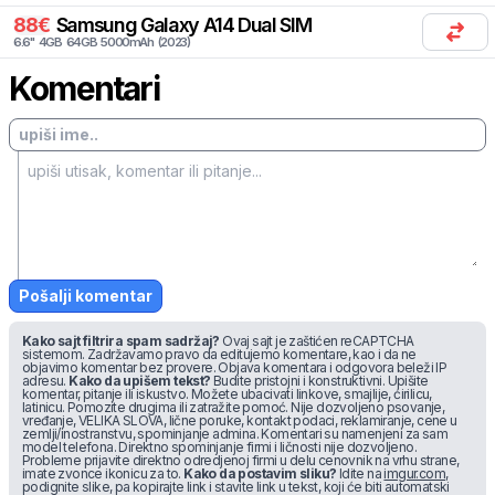
88
€
Samsung
Galaxy A14 Dual SIM
6.6
"
4
GB
64
GB
5000
mAh
(
2023
)
Komentari
Pošalji komentar
Kako sajt filtrira spam sadržaj?
Ovaj sajt je zaštićen reCAPTCHA
sistemom. Zadržavamo pravo da editujemo komentare, kao i da ne
objavimo komentar bez provere. Objava komentara i odgovora beleži IP
adresu.
Kako da upišem tekst?
Budite pristojni i konstruktivni. Upišite
komentar, pitanje ili iskustvo. Možete ubacivati linkove, smajlije, ćirilicu,
latinicu. Pomozite drugima ili zatražite pomoć. Nije dozvoljeno psovanje,
vređanje, VELIKA SLOVA, lične poruke, kontakt podaci, reklamiranje, cene u
zemlji/inostranstvu, spominjanje admina. Komentari su namenjeni za sam
model telefona. Direktno spominjanje firmi i ličnosti nije dozvoljeno.
Probleme prijavite direktno odredjenoj firmi u delu cenovnik na vrhu strane,
imate zvonce ikonicu za to.
Kako da postavim sliku?
Idite na
imgur.com
,
podignite slike, pa kopirajte link i stavite link u tekst, koji će biti automatski