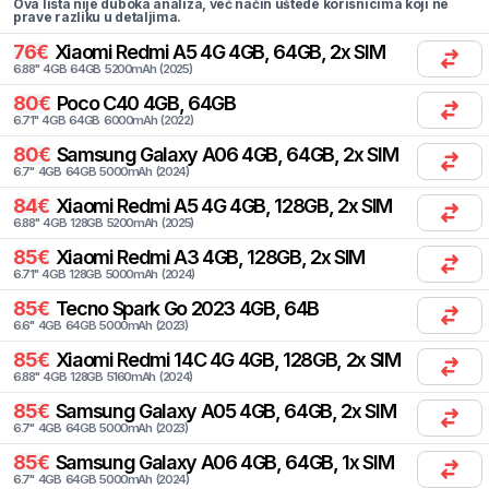
Ova lista nije duboka analiza, već način uštede korisnicima koji ne
prave razliku u detaljima.
76
€
Xiaomi
Redmi A5 4G 4GB, 64GB, 2x SIM
6.88
"
4
GB
64
GB
5200
mAh
(
2025
)
80
€
Poco
C40 4GB, 64GB
6.71
"
4
GB
64
GB
6000
mAh
(
2022
)
80
€
Samsung
Galaxy A06 4GB, 64GB, 2x SIM
6.7
"
4
GB
64
GB
5000
mAh
(
2024
)
84
€
Xiaomi
Redmi A5 4G 4GB, 128GB, 2x SIM
6.88
"
4
GB
128
GB
5200
mAh
(
2025
)
85
€
Xiaomi
Redmi A3 4GB, 128GB, 2x SIM
6.71
"
4
GB
128
GB
5000
mAh
(
2024
)
85
€
Tecno
Spark Go 2023 4GB, 64B
6.6
"
4
GB
64
GB
5000
mAh
(
2023
)
85
€
Xiaomi
Redmi 14C 4G 4GB, 128GB, 2x SIM
6.88
"
4
GB
128
GB
5160
mAh
(
2024
)
85
€
Samsung
Galaxy A05 4GB, 64GB, 2x SIM
6.7
"
4
GB
64
GB
5000
mAh
(
2023
)
85
€
Samsung
Galaxy A06 4GB, 64GB, 1x SIM
6.7
"
4
GB
64
GB
5000
mAh
(
2024
)