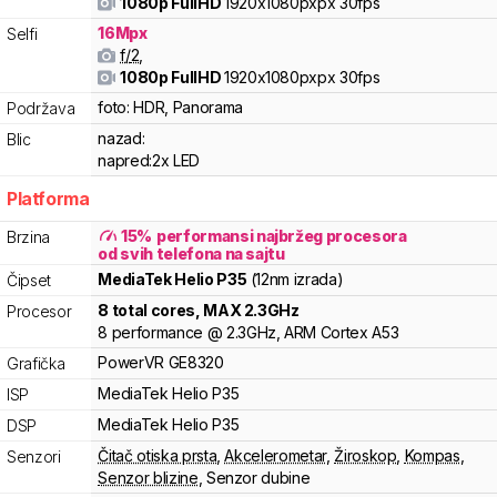
1080p FullHD
1920x1080pxpx
30fps
16
Mpx
Selfi
f/
2
,
1080p FullHD
1920x1080pxpx
30fps
foto:
HDR, Panorama
Podržava
nazad:
Blic
napred:
2x LED
Platforma
15
%
performansi najbržeg procesora
Brzina
od svih telefona na sajtu
MediaTek
Helio
P35
(12nm izrada)
Čipset
8
total cores
, MAX
2.3
GHz
Procesor
8
performance
@
2.3
GHz,
ARM
Cortex
A53
PowerVR
GE8320
Grafička
MediaTek
Helio
P35
ISP
MediaTek
Helio
P35
DSP
Čitač otiska prsta
,
Akcelerometar
,
Žiroskop
,
Kompas
,
Senzori
Senzor blizine
,
Senzor dubine