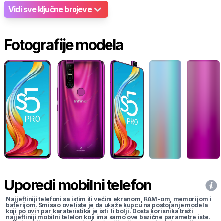
Vidi sve ključne brojeve
Fotografije modela
Uporedi mobilni telefon
Najjeftiniji telefoni sa istim ili većim ekranom, RAM-om, memorijom i
baterijom. Smisao ove liste je da ukaže kupcu na postojanje modela
koji po ovih par karateristika je isti ili bolji. Dosta korisnika traži
najjeftiniji mobilni telefon koji ima samo ove bazične parametre iste.