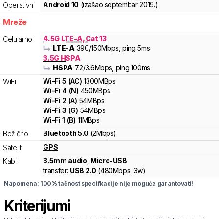
Android 10
(izašao
septembar 2019.
)
Operativni
Mreže
4.5G LTE-A, Cat 13
Celularno
LTE-A
390
/150
Mbps
, ping 5ms
3.5G HSPA
HSPA
7.2
/3.6
Mbps
, ping 100ms
Wi-Fi
5
(
AC
)
1300
MBps
WiFi
Wi-Fi
4
(
N
)
450
MBps
Wi-Fi
2
(
A
)
54
MBps
Wi-Fi
3
(
G
)
54
MBps
Wi-Fi
1
(
B
)
11
MBps
Bluetooth 5.0
(2Mbps)
Bežično
GPS
Sateliti
3.5mm audio, Micro-USB
Kabl
transfer:
USB 2.0
(
480Mbps,
3w
)
Napomena: 100% tačnost specifkacije nije moguće garantovati!
Kriterijumi