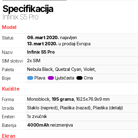
Specifikacija
Infinix
S5 Pro
Model
8k0
06. mart 2020.
najavljen
Status
13. mart 2020.
u prodaji Evropa
Infinix
S5 Pro
Naziv
2x SIM
SIM slotovi
Nebula Black, Quetzal Cyan, Violet,
Paleta
Plava
Ljubičasta
Crna
Boje
Kućište
Monoblock
,
195
grama
,
162.5
x
76.9
x
9
mm
Forma
Staklo (napred), Plastika (nazad), Plastika (detalji)
Izrada
1x zvučnik
Emiteri
4000
mAh
neizmenjiva
Baterija
Ekran