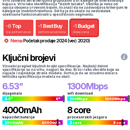
Vrlo zahtevni set kriterijuma grupisanih u tri kategorije interesovanja
kupaca. Vrlo laka identifikacija "slabih tačaka". Ukoliko je neka od
opcija obojena crvenom bojom, to znači da ne zadovoljava kriterijum te
kategorije mobilnih telefona. Svrha je da ukaže na nedostatak
očekivane funkcionalnosti u specifičnom segmentu.
-
6
Top
-
1
Best Buy
-
1
Budget
top performanse
performanse/cena
niska cena
Nema
Početak prodaje
2024
(već:
2020
)
Ključni brojevi
Vizuelni pregled ključnih brojki specifikacije. Najbolji delovi
specifikacije su na vrhu, najgori da dnu. Brzo i lako utvrdite koje su
najjače i najslabije strane modela. Svrha je da se vizuelno dočara
tehnička specifikacija modela na skali.
6.53
"
1300
Mbps
dijagonala
wifi download
4.5
"
6
"
100
Mbps
1000
Mbps
4000
mAh
8
core
kapacitet baterije
procesorskih jezgara
2000
mAh
4000
mAh
2
core
8
core