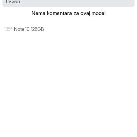
linkovan.
Nema komentara za ovaj model
135
*
Note 10 128GB
* maloprodajna cena sa uključenim PDV-om.
Uslovi korišćenja
Mail:
Dinarske cene modela se dele sa prodajnim
mobilnisvet.com@gmail.com - Sva prava
efektivnim kursom NBS koji se ažurira na svakih
rezervisana. © 2003-
2026
nekoliko dana. Plaćanje ISKLJUČIVO u dinarskoj
protivvrednosti.
NAZAD NA VRH