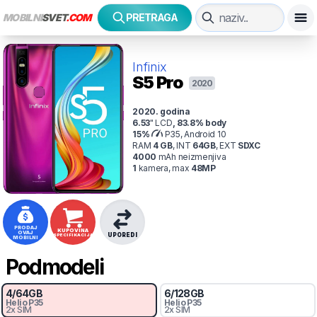
MOBILNI
SVET
.COM
PRETRAGA
Infinix
S5 Pro
2020
2020
. godina
6.53
"
LCD
,
83.8
% body
15
%
P35, Android 10
RAM
4
GB
,
INT
64
GB
,
EXT
SDXC
4000
mAh
neizmenjiva
1
kamer
a
, max
48
MP
PRODAJ
KUPOVINA
OVAJ
UPOREDI
SPECIFIKACIJA
MOBILNI
Podmodeli
4
/
64
GB
6
/
128
GB
Helio
P35
Helio
P35
2x SIM
2x SIM