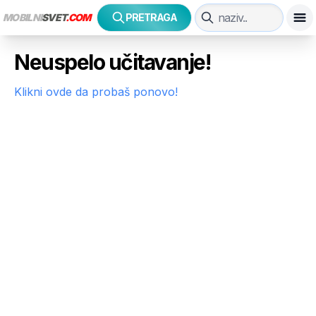
MOBILNI
SVET
.COM
PRETRAGA
Neuspelo učitavanje!
Klikni ovde da probaš ponovo!