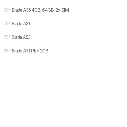
90
*
Blade A35 4GB, 64GB, 2x SIM
79
*
Blade A31
75
*
Blade A53
68
*
Blade A31 Plus 2GB
* maloprodajna cena sa uključenim PDV-om.
Uslovi korišćenja
Mail:
Dinarske cene modela se dele sa prodajnim
mobilnisvet.com@gmail.com - Sva prava