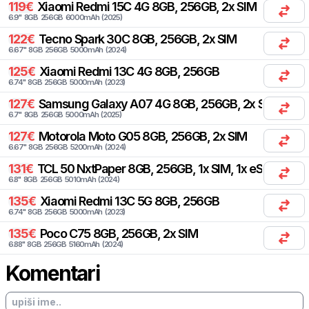
119
€
Xiaomi
Redmi 15C 4G 8GB, 256GB, 2x SIM
6.9
"
8
GB
256
GB
6000
mAh
(
2025
)
122
€
Tecno
Spark 30C 8GB, 256GB, 2x SIM
6.67
"
8
GB
256
GB
5000
mAh
(
2024
)
125
€
Xiaomi
Redmi 13C 4G 8GB, 256GB
6.74
"
8
GB
256
GB
5000
mAh
(
2023
)
127
€
Samsung
Galaxy A07 4G 8GB, 256GB, 2x SIM
6.7
"
8
GB
256
GB
5000
mAh
(
2025
)
127
€
Motorola
Moto G05 8GB, 256GB, 2x SIM
6.67
"
8
GB
256
GB
5200
mAh
(
2024
)
131
€
TCL
50 NxtPaper 8GB, 256GB, 1x SIM, 1x eSIM
6.8
"
8
GB
256
GB
5010
mAh
(
2024
)
135
€
Xiaomi
Redmi 13C 5G 8GB, 256GB
6.74
"
8
GB
256
GB
5000
mAh
(
2023
)
135
€
Poco
C75 8GB, 256GB, 2x SIM
6.88
"
8
GB
256
GB
5160
mAh
(
2024
)
Komentari