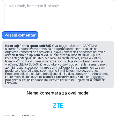
Pošalji komentar
Kako sajt filtrira spam sadržaj?
Ovaj sajt je zaštićen reCAPTCHA
sistemom. Zadržavamo pravo da editujemo komentare, kao i da ne
objavimo komentar bez provere. Objava komentara i odgovora beleži IP
adresu.
Kako da upišem tekst?
Budite pristojni i konstruktivni. Upišite
komentar, pitanje ili iskustvo. Možete ubacivati linkove, smajlije, ćirilicu,
latinicu. Pomozite drugima ili zatražite pomoć. Nije dozvoljeno psovanje,
vređanje, VELIKA SLOVA, lične poruke, kontakt podaci, reklamiranje, cene u
zemlji/inostranstvu, spominjanje admina. Komentari su namenjeni za sam
model telefona. Direktno spominjanje firmi i ličnosti nije dozvoljeno.
Probleme prijavite direktno odredjenoj firmi u delu cenovnik na vrhu strane,
imate zvonce ikonicu za to.
Kako da postavim sliku?
Idite na
imgur.com
,
podignite slike, pa kopirajte link i stavite link u tekst, koji će biti automatski
linkovan.
Nema komentara za ovaj model