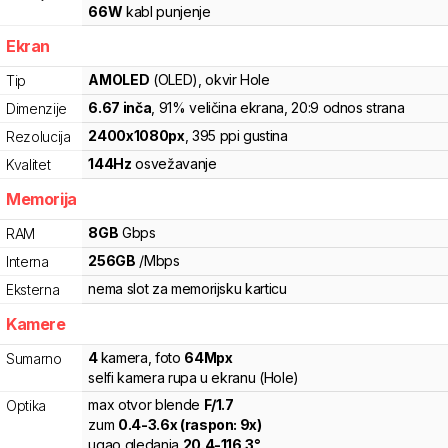
66
W
kabl punjenje
Ekran
AMOLED
(OLED)
, okvir Hole
Tip
6.67
inča
, 91% veličina ekrana
, 20:9 odnos strana
Dimenzije
2400
x
1080
px
,
395
ppi gustina
Rezolucija
144
Hz
osvežavanje
Kvalitet
Memorija
8
GB
Gbps
RAM
256
GB
/
Mbps
Interna
nema slot za memorijsku karticu
Eksterna
Kamere
4
kamera
,
foto
64
Mpx
Sumarno
selfi kamera rupa u ekranu (Hole)
max otvor blende
F/
1.7
Optika
zum
0.4
-
3.6
x (raspon:
9
x)
ugao gledanja
20.4
-
116.3
°