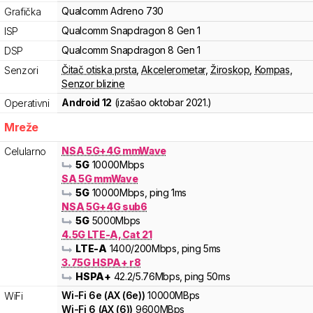
Qualcomm
Adreno
730
Grafička
Qualcomm
Snapdragon 8
Gen 1
ISP
Qualcomm
Snapdragon 8
Gen 1
DSP
Čitač otiska prsta
,
Akcelerometar
,
Žiroskop
,
Kompas
,
Senzori
Senzor blizine
Android 12
(izašao
oktobar 2021.
)
Operativni
Mreže
NSA 5G+4G mmWave
Celularno
5G
10000
Mbps
SA 5G mmWave
5G
10000
Mbps
, ping 1ms
NSA 5G+4G sub6
5G
5000
Mbps
4.5G LTE-A, Cat 21
LTE-A
1400
/200
Mbps
, ping 5ms
3.75G HSPA+ r8
HSPA+
42.2
/5.76
Mbps
, ping 50ms
Wi-Fi
6e
(
AX (6e)
)
10000
MBps
WiFi
Wi-Fi
6
(
AX (6)
)
9600
MBps