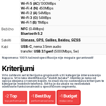
Wi-Fi
5
(
AC
)
1300
MBps
Wi-Fi
4
(
N
)
450
MBps
Wi-Fi
2
(
A
)
54
MBps
Wi-Fi
3
(
G
)
54
MBps
Wi-Fi
1
(
B
)
11
MBps
NFC
(0.4Mbps)
Bežično
Bluetooth 5.2
Glonass
,
GPS
,
Galileo
,
Beidou
,
QZSS
Sateliti
USB-C
, nema 3.5mm audio
Kabl
transfer:
USB 3.1 gen1
(
5000Mbps,
5w
)
Napomena: 100% tačnost specifkacije nije moguće garantovati!
Kriterijumi
Vrlo zahtevni set kriterijuma grupisanih u tri kategorije interesovanja
kupaca. Vrlo laka identifikacija "slabih tačaka". Ukoliko je neka od
opcija obojena crvenom bojom, to znači da ne zadovoljava kriterijum te
kategorije mobilnih telefona. Svrha je da ukaže na nedostatak
očekivane funkcionalnosti u specifičnom segmentu.
-
2
Top
-
1
Best Buy
-
1
Budget
top performanse
performanse/cena
niska cena