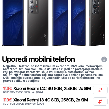
Uporedi mobilni telefon
Najjeftiniji telefoni sa istim ili većim ekranom, RAM-om, memorijom i
baterijom. Smisao ove liste je da ukaže kupcu na postojanje modela
koji po ovih par karateristika je isti ili bolji. Dosta korisnika traži
najjeftiniji mobilni telefon koji ima samo ove bazične parametre iste.
Ova lista nije duboka analiza, već način uštede korisnicima koji ne
prave razliku u detaljima.
114
€
Xiaomi
Redmi 14C 4G 8GB, 256GB, 2x SIM
6.88
"
8
GB
256
GB
5160
mAh
(
2024
)
119
€
Xiaomi
Redmi 13 4G 8GB, 256GB, 2x SIM
6.79
"
8
GB
256
GB
5030
mAh
(
2024
)