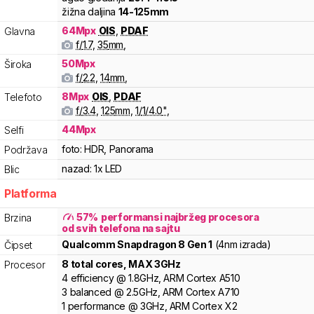
žižna daljina
14
-
125
mm
64
Mpx
OIS
,
PDAF
Glavna
f/
1.7
,
35
mm
,
50
Mpx
Široka
f/
2.2
,
14
mm
,
8
Mpx
OIS
,
PDAF
Telefoto
f/
3.4
,
125
mm
,
1/
1/4.0
"
,
44
Mpx
Selfi
foto:
HDR, Panorama
Podržava
nazad:
1x LED
Blic
Platforma
57
%
performansi najbržeg procesora
Brzina
od svih telefona na sajtu
Qualcomm
Snapdragon 8 Gen 1
(4nm izrada)
Čipset
8
total cores
, MAX
3
GHz
Procesor
4
efficiency
@
1.8
GHz,
ARM
Cortex
A510
3
balanced
@
2.5
GHz,
ARM
Cortex
A710
1
performance
@
3
GHz,
ARM
Cortex
X2