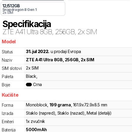
12
/
512
GB
Snapdragon 8 Gen 1
2x SIM
Specifikacija
ZTE
A41 Ultra 8GB, 256GB, 2x SIM
Model
8nl
31. jul 2022.
u prodaji Evropa
Status
ZTE
A41 Ultra 8GB, 256GB, 2x SIM
Naziv
2x SIM
SIM slotovi
Black,
Paleta
Crna
Boje
Kućište
Monoblock
,
199
grama
,
161.9
x
72.9
x
8.5
mm
Forma
Staklo (napred), Staklo (nazad), Metal (detalji)
Izrada
1x zvučnik
Emiteri
5000
mAh
Baterija