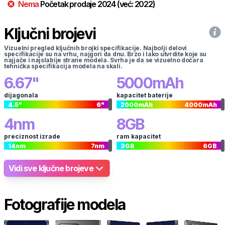
Nema
Početak prodaje
2024
(već:
2022
)
Ključni brojevi
Vizuelni pregled ključnih brojki specifikacije. Najbolji delovi
specifikacije su na vrhu, najgori da dnu. Brzo i lako utvrdite koje su
najjače i najslabije strane modela. Svrha je da se vizuelno dočara
tehnička specifikacija modela na skali.
6.67
"
5000
mAh
dijagonala
kapacitet baterije
4.5
"
6
"
2000
mAh
4000
mAh
4
nm
8
GB
preciznost izrade
ram kapacitet
14
nm
7
nm
3
GB
6
GB
Vidi sve ključne brojeve
Fotografije modela