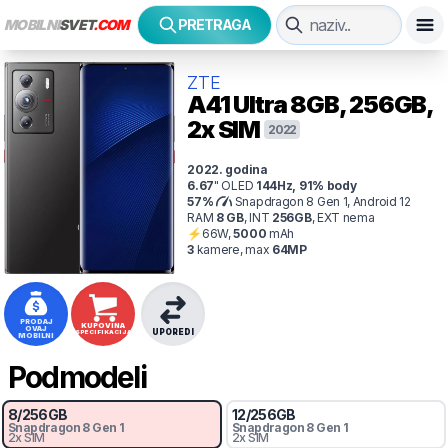
MOBILNI
SVET
.COM
PRETRAGA
ZTE
A41 Ultra
8GB, 256GB,
2x SIM
2022
2022
. godina
6.67
"
OLED
144
Hz
,
91
% body
57
%
Snapdragon 8 Gen 1, Android 12
RAM
8
GB
,
INT
256
GB
,
EXT
nema
⚡
66
W,
5000
mAh
3
kamer
e
, max
64
MP
PRODAJ
KUPOVINA
OVAJ
UPOREDI
SPECIFIKACIJA
MOBILNI
Podmodeli
8
/
256
GB
12
/
256
GB
Snapdragon 8 Gen 1
Snapdragon 8 Gen 1
2x SIM
2x SIM