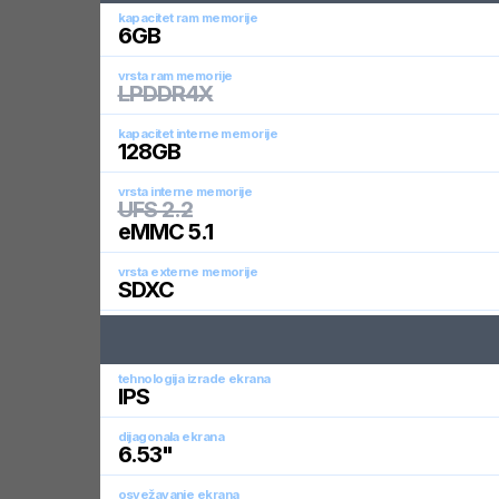
kapacitet ram memorije
6
GB
vrsta ram memorije
LPDDR4X
kapacitet interne memorije
128
GB
vrsta interne memorije
UFS 2.2
eMMC 5.1
vrsta externe memorije
SDXC
tehnologija izrade ekrana
IPS
dijagonala ekrana
6.53
"
osvežavanje ekrana