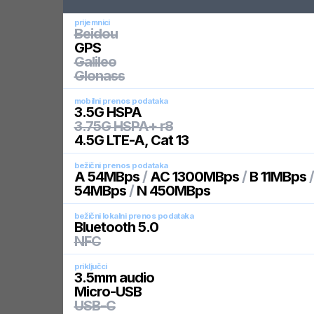
prijemnici
Beidou
GPS
Galileo
Glonass
mobilni prenos podataka
3.5G HSPA
3.75G HSPA+ r8
4.5G LTE-A, Cat 13
bežični prenos podataka
A 54MBps
/
AC 1300MBps
/
B 11MBps
54MBps
/
N 450MBps
bežični lokalni prenos podataka
Bluetooth 5.0
NFC
priključci
3.5mm audio
Micro-USB
USB-C