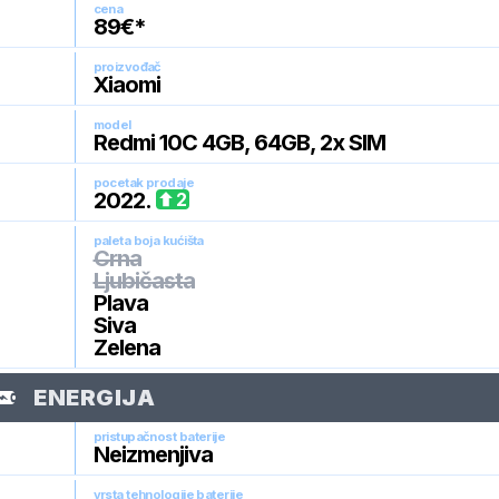
cena
89
€*
proizvođač
Xiaomi
model
Redmi 10C 4GB, 64GB, 2x SIM
pocetak prodaje
2022
.
2
paleta boja kućišta
Crna
Ljubičasta
Plava
Siva
Zelena
ENERGIJA
pristupačnost baterije
Neizmenjiva
vrsta tehnologije baterije