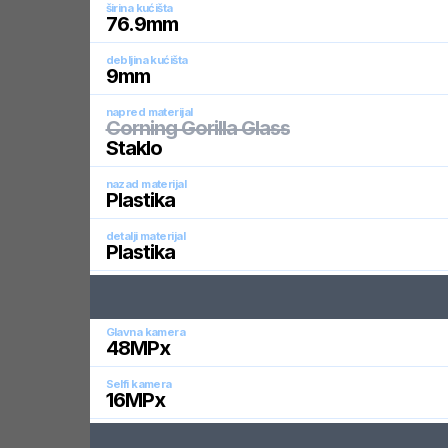
širina kućišta
76.9
mm
debljina kućišta
9
mm
napred materijal
Corning Gorilla Glass
Staklo
nazad materijal
Plastika
detalji materijal
Plastika
Glavna kamera
48
MPx
Selfi kamera
16
MPx