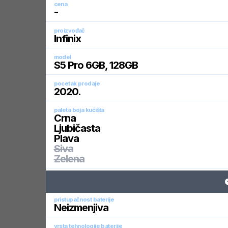
cena
-
proizvođač
Infinix
model
S5 Pro 6GB, 128GB
pocetak prodaje
2020
.
paleta boja kućišta
Crna
Ljubičasta
Plava
Siva
Zelena
pristupačnost baterije
Neizmenjiva
vrsta tehnologije baterije