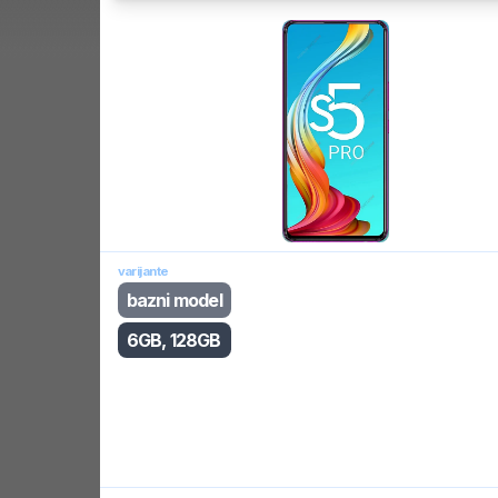
varijante
bazni model
6GB, 128GB