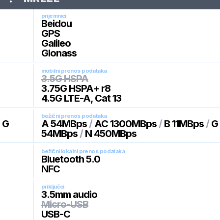
prijemnici
Beidou
GPS
Galileo
Glonass
mobilni prenos podataka
3.5G HSPA
3.75G HSPA+ r8
4.5G LTE-A, Cat 13
bežični prenos podataka
/
G
A 54MBps
/
AC 1300MBps
/
B 11MBps
/
G
54MBps
/
N 450MBps
bežični lokalni prenos podataka
Bluetooth 5.0
NFC
priključci
3.5mm audio
Micro-USB
USB-C