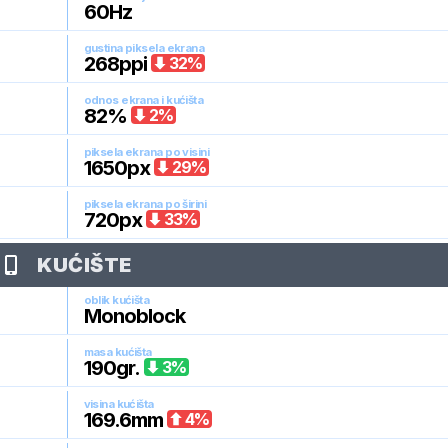
60
Hz
gustina piksela ekrana
268
ppi
32
%
odnos ekrana i kućišta
82
%
2
%
piksela ekrana po visini
1650
px
29
%
piksela ekrana po širini
720
px
33
%
KUĆIŠTE
oblik kućišta
Monoblock
masa kućišta
190
gr.
3
%
visina kućišta
169.6
mm
4
%