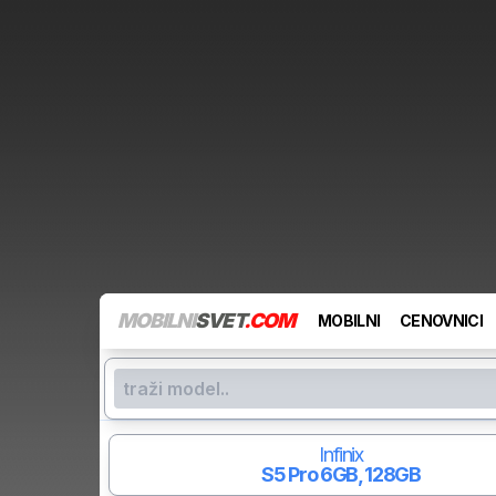
MOBILNI
SVET
.COM
MOBILNI
CENOVNICI
Infinix
S5 Pro
6GB, 128GB