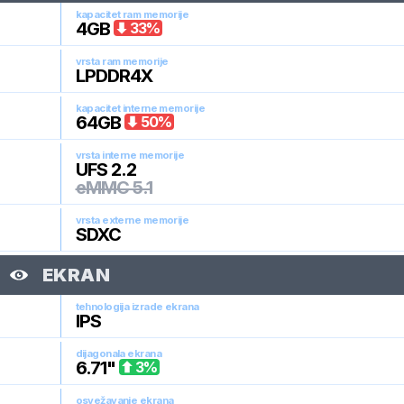
kapacitet ram memorije
4
GB
33
%
vrsta ram memorije
LPDDR4X
kapacitet interne memorije
64
GB
50
%
vrsta interne memorije
UFS 2.2
eMMC 5.1
vrsta externe memorije
SDXC
EKRAN
tehnologija izrade ekrana
IPS
dijagonala ekrana
6.71
"
3
%
osvežavanje ekrana