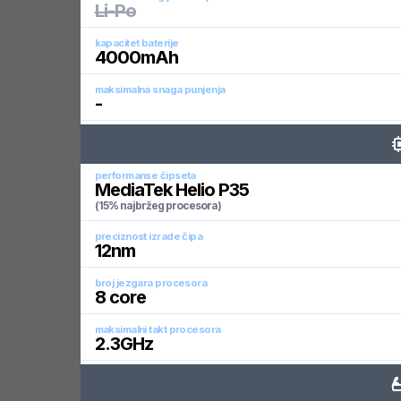
Li-Po
kapacitet baterije
4000
mAh
maksimalna snaga punjenja
-
performanse čipseta
MediaTek Helio P35
(15% najbržeg procesora)
preciznost izrade čipa
12
nm
broj jezgara procesora
8
core
maksimalni takt procesora
2.3
GHz