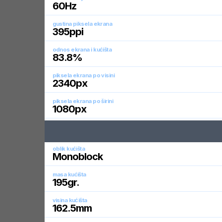
60
Hz
gustina piksela ekrana
395
ppi
odnos ekrana i kućišta
83.8
%
piksela ekrana po visini
2340
px
piksela ekrana po širini
1080
px
oblik kućišta
Monoblock
masa kućišta
195
gr.
visina kućišta
162.5
mm