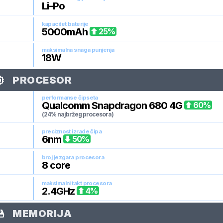
Li-Po
kapacitet baterije
5000
mAh
25
%
maksimalna snaga punjenja
18
W
PROCESOR
performanse čipseta
Qualcomm Snapdragon 680 4G
60
%
(24% najbržeg procesora)
preciznost izrade čipa
6
nm
50
%
broj jezgara procesora
8
core
maksimalni takt procesora
2.4
GHz
4
%
MEMORIJA