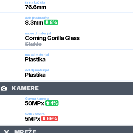
širina kućišta
76.6
mm
debljina kućišta
8.3
mm
8
%
napred materijal
Corning Gorilla Glass
Staklo
nazad materijal
Plastika
detalji materijal
Plastika
KAMERE
Glavna kamera
50
MPx
4
%
Selfi kamera
5
MPx
69
%
MREŽE